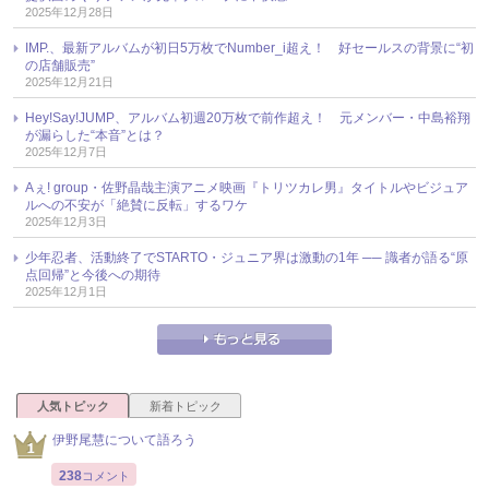
2025年12月28日
IMP.、最新アルバムが初日5万枚でNumber_i超え！ 好セールスの背景に“初
の店舗販売”
2025年12月21日
Hey!Say!JUMP、アルバム初週20万枚で前作超え！ 元メンバー・中島裕翔
が漏らした“本音”とは？
2025年12月7日
Aぇ! group・佐野晶哉主演アニメ映画『トリツカレ男』タイトルやビジュア
ルへの不安が「絶賛に反転」するワケ
2025年12月3日
少年忍者、活動終了でSTARTO・ジュニア界は激動の1年 ── 識者が語る“原
点回帰”と今後への期待
2025年12月1日
人気トピック
新着トピック
伊野尾慧について語ろう
238
コメント