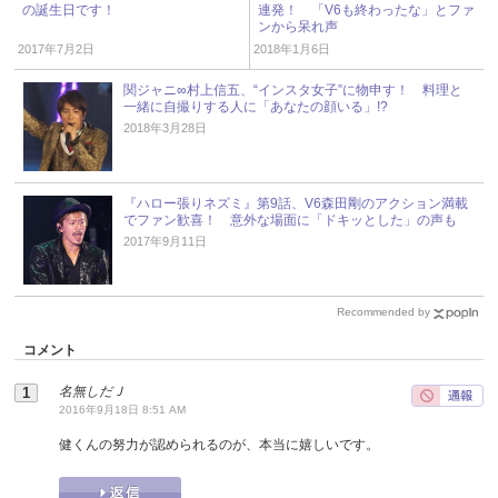
の誕生日です！
連発！ 「V6も終わったな」とファ
ンから呆れ声
2017年7月2日
2018年1月6日
関ジャニ∞村上信五、“インスタ女子”に物申す！ 料理と
一緒に自撮りする人に「あなたの顔いる」!?
2018年3月28日
『ハロー張りネズミ』第9話、V6森田剛のアクション満載
でファン歓喜！ 意外な場面に「ドキッとした」の声も
2017年9月11日
Recommended by
コメント
名無しだＪ
2016年9月18日 8:51 AM
健くんの努力が認められるのが、本当に嬉しいです。