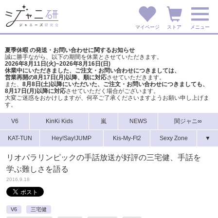
マイページ
ストア
メニュー
夏季休暇 の発送・お問い合わせに関するお知らせ
誠に勝手ながら、以下の期間を休業とさせていただきます。
2026年8月11日(火)~2026年8月16日(日)
休業中にいただきました、ご注文・お問い合わせにつきましては、
営業再開の8月17日(月)以降、順に対応
させていただきます。
また、
8月8日(土)以降にいただいた、ご注文・
お問い合わせにつきましても、
8月17日(月)以降に対応
させていただく場合がございます。
大変ご迷惑をおかけしますが、
何卒ご了承くださいますようお願い申し上げま
す。
V6
KinKi Kids
嵐
NEWS
関ジャニ∞
KAT-TUN
Hey!Say!JUMP
Kis-My-Ft2
Sexy Zone
▼
リオパラリンピックの手話放送が好評の三宅健、手話を
学ぶ難しさを語る
2016.9.18
V6
三宅健