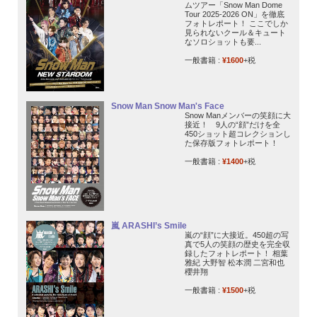
ムツアー「Snow Man Dome
Tour 2025-2026 ON」を徹底
フォトレポート！ ここでしか
見られないクール＆キュート
なソロショットも要...
一般書籍 :
¥1600
+税
Snow Man Snow Man's Face
Snow Manメンバーの笑顔に大
接近！ 9人の“顔”だけを全
450ショット超コレクションし
た保存版フォトレポート！
一般書籍 :
¥1400
+税
嵐 ARASHI’s Smile
嵐の“顔”に大接近。450超の写
真で5人の笑顔の歴史を完全収
録したフォトレポート！ 相葉
雅紀 大野智 松本潤 二宮和也
櫻井翔
一般書籍 :
¥1500
+税