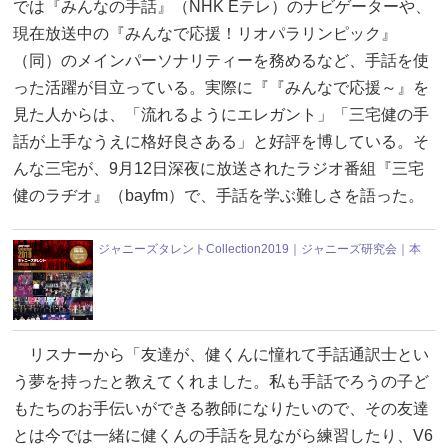
では『みんなの手話』（NHK Eテレ）のナビゲーターや、
現在放送中の『みんなで応援！リオパラリンピック』
（同）のメインパーソナリティーを務めるなど、手話を使
った活躍が目立っている。実際に『『みんなで応援～』を
見た人からは、「流れるようにエレガント」「三宅健の手
話が上手なうえに格好良さある」と好評を博している。そ
んな三宅が、9月12日深夜に放送されたラジオ番組『三宅
健のラヂオ』（bayfm）で、手話を学ぶ難しさを語った。
ジャニーズタレントCollection2019｜ジャニーズ研究会｜本
リスナーから「友達が、健くんに憧れて手話通訳士とい
う夢を持ったと教えてくれました。私も手話でろうの子ど
もたちのお手伝いができる教師になりたいので、その友達
とは今では一緒に健くんの手話を見ながら練習したり、V6