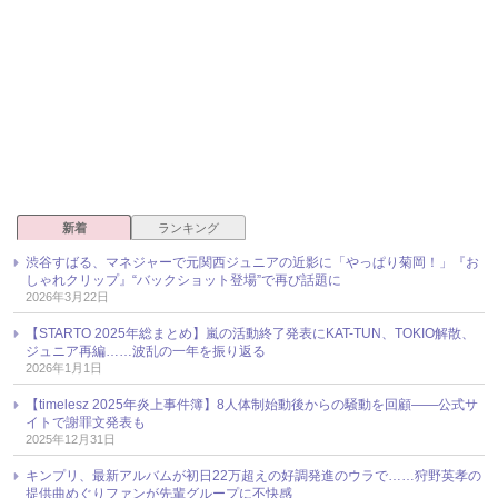
新着
ランキング
渋谷すばる、マネジャーで元関西ジュニアの近影に「やっぱり菊岡！」『お
しゃれクリップ』“バックショット登場”で再び話題に
2026年3月22日
【STARTO 2025年総まとめ】嵐の活動終了発表にKAT-TUN、TOKIO解散、
ジュニア再編……波乱の一年を振り返る
2026年1月1日
【timelesz 2025年炎上事件簿】8人体制始動後からの騒動を回顧――公式サ
イトで謝罪文発表も
2025年12月31日
キンプリ、最新アルバムが初日22万超えの好調発進のウラで……狩野英孝の
提供曲めぐりファンが先輩グループに不快感