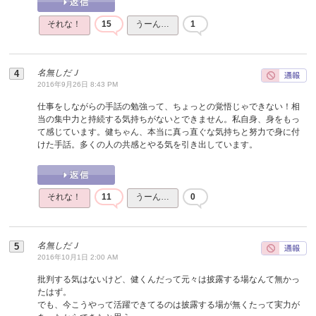
それな！
15
うーん…
1
名無しだＪ
2016年9月26日 8:43 PM
仕事をしながらの手話の勉強って、ちょっとの覚悟じゃできない！相
当の集中力と持続する気持ちがないとできません。私自身、身をもっ
て感じています。健ちゃん、本当に真っ直ぐな気持ちと努力で身に付
けた手話。多くの人の共感とやる気を引き出しています。
それな！
11
うーん…
0
名無しだＪ
2016年10月1日 2:00 AM
批判する気はないけど、健くんだって元々は披露する場なんて無かっ
たはず。
でも、今こうやって活躍できてるのは披露する場が無くたって実力が