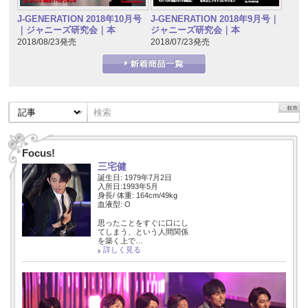
J-GENERATION 2018年10月号
J-GENERATION 2018年9月号｜
｜ジャニーズ研究会｜本
ジャニーズ研究会｜本
2018/08/23発売
2018/07/23発売
Focus!
三宅健
誕生日: 1979年7月2日
入所日:1993年5月
身長/ 体重: 164cm/49kg
血液型: O
思ったことをすぐに口にし
てしまう、という人間関係
を築く上で…
詳しく見る