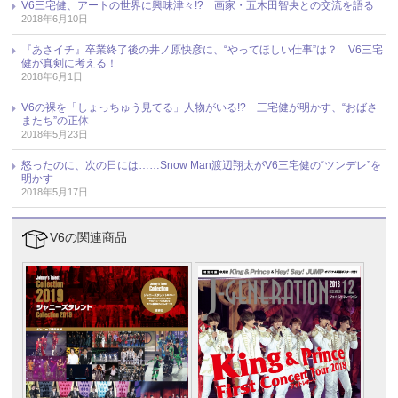
V6三宅健、アートの世界に興味津々!? 画家・五木田智央との交流を語る
2018年6月10日
『あさイチ』卒業終了後の井ノ原快彦に、“やってほしい仕事”は？ V6三宅
健が真剣に考える！
2018年6月1日
V6の裸を「しょっちゅう見てる」人物がいる!? 三宅健が明かす、“おばさ
またち”の正体
2018年5月23日
怒ったのに、次の日には……Snow Man渡辺翔太がV6三宅健の“ツンデレ”を
明かす
2018年5月17日
V6の関連商品