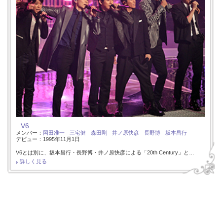
V6
メンバー：
岡田准一
三宅健
森田剛
井ノ原快彦
長野博
坂本昌行
デビュー：1995年11月1日
V6とは別に、坂本昌行・長野博・井ノ原快彦による「20th Century」と…
詳しく見る