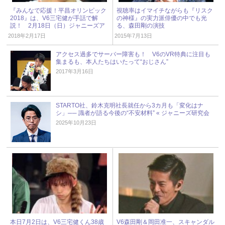
『みんなで応援！平昌オリンピック
視聴率はイマイチながらも『リスク
2018』は、V6三宅健が手話で解
の神様』の実力派俳優の中でも光
説！ 2月18日（日）ジャニーズア
る、森田剛の演技
イドル出演情報
2018年2月17日
2015年7月13日
アクセス過多でサーバー障害も！ V6のVR特典に注目も
集まるも、本人たちはいたって“おじさん”
2017年3月16日
STARTO社、鈴木克明社長就任から3カ月も「変化はナ
シ」── 識者が語る今後の“不安材料” « ジャニーズ研究会
2025年10月23日
本日7月2日は、V6三宅健くん38歳
V6森田剛＆岡田准一、スキャンダル