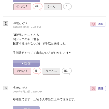
それな！
49
うーん…
0
名無しだＪ
2016年9月18日 4:41 PM
NEWSの小山くんも
関ジャニの安田君も
披露する場がないだけで手話出来るよね！
手話番組やってて出来ない方がおかしいけど
それな！
5
うーん…
81
名無しだＪ
2016年9月22日 12:36 AM
毎週見てます！三宅さん本当に上手で憧れます。