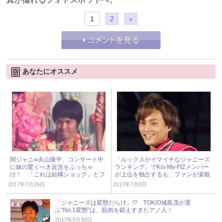
1
2
»
あなたにオススメ
関ジャニ∞丸山隆平、コンサート中
「ルックスがイマイチなジャニーズ
に妹の驚くべき近況をぶっちゃ
ランキング」でKis-My-Ft2メンバー
け！ 「これは結構ショック」とフ
が上位を独占するも、ファンが楽観
ァンが悲しむワケ
的なワケとは？
2017年7月26日
2017年7月8日
「ジャニーズは変態だらけ」!? TOKIO城島茂が選
ぶ“No.1変態”は、筋肉を鍛えすぎたアノ人！
2017年9月30日