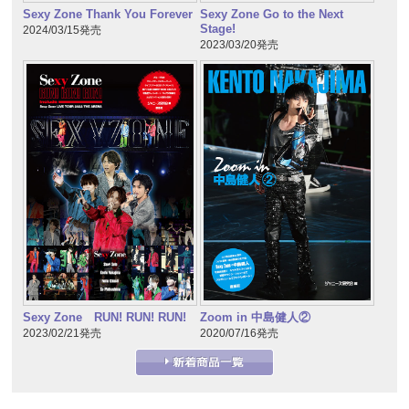
Sexy Zone Thank You Forever
Sexy Zone Go to the Next
Stage!
2024/03/15発売
2023/03/20発売
Sexy Zone RUN! RUN! RUN!
Zoom in 中島健人②
2023/02/21発売
2020/07/16発売