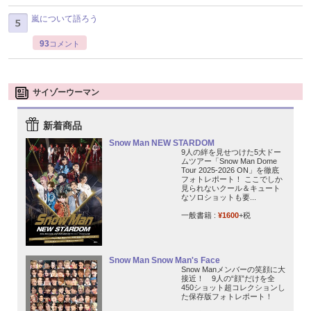
嵐について語ろう
93
コメント
サイゾーウーマン
新着商品
Snow Man NEW STARDOM
9人の絆を見せつけた5大ドー
ムツアー「Snow Man Dome
Tour 2025-2026 ON」を徹底
フォトレポート！ ここでしか
見られないクール＆キュート
なソロショットも要...
一般書籍 :
¥1600
+税
Snow Man Snow Man's Face
Snow Manメンバーの笑顔に大
接近！ 9人の“顔”だけを全
450ショット超コレクションし
た保存版フォトレポート！