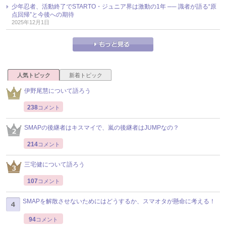
少年忍者、活動終了でSTARTO・ジュニア界は激動の1年 ── 識者が語る“原
点回帰”と今後への期待
2025年12月1日
人気トピック
新着トピック
伊野尾慧について語ろう
238
コメント
SMAPの後継者はキスマイで、嵐の後継者はJUMPなの？
214
コメント
三宅健について語ろう
107
コメント
SMAPを解散させないためにはどうするか、スマオタが懸命に考える！
94
コメント