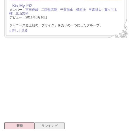
Kis-My-Ft2
メンバー：
宮田俊哉
二階堂高嗣
千賀健永
横尾渉
玉森裕太
藤ヶ谷太
輔
北山宏光
デビュー：2011年8月10日
ジャニーズ史上初の「ブサイク」を売りの一つにしたグループ。
詳しく見る
新着
ランキング