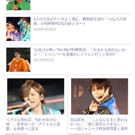
4人の人生がテンポよく進む、舞祭組主演の『○○な人の末
路』が同枠歴代2位の好スタート
2018年4月25日
“お化けが怖い”Kis-My-Ft2横尾渉、「出るかも知れないか
ら！」とメンバーを道連れにトイレに行くと告白!!
2017年8月7日
リアルな別れ話、匂わせ女の心
北山宏光、「こんなんなると思わな
情……堂本光一が「アイドルと恋
かった」「変に発言もできない」
愛」を赤裸々に語る
――旧ジャニーズ性加害問題と退所
後の“本音” « ジャニーズ研究会
2017年2月11日
2025年9月25日