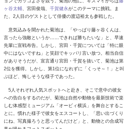
ョンでカッコよさを競う。菊池の他に、キスマイからは
藤
ヶ谷太輔
、宮田俊哉、
千賀健永
がこのテーマに挑戦。ま
た、2人目のゲストとして俳優の渡辺裕太も参戦した。
意気込みを聞かれた菊池は、「やっぱり藤ヶ谷くんは、
言ったら強敵というか……できれば勝ちたいな」と、早速
先輩に宣戦布告。しかし、宮田・千賀については「特に眼
中にはないですね」と笑顔でキッパリ言い放つ。相当自信
がありそうだが、宣言通り宮田・千賀を抜いて、菊池は第
2位を獲得。しかし、第1位になれずに「くっそ～！」と叫
ぶほど、悔しそうな様子であった。
5人それぞれ人気スポットへと赴き、そこで意中の彼女
への告白をするのだが、菊池は自然や動物を最新技術で楽
しむ体感型ミュージアム「オービィ横浜」を舞台とするこ
とに。慣れた様子で彼女をエスコートし、「思い出づくり
にね、写真撮ろうと思ってんだけど」と、動物との合成写
真が撮れるフォトスポットへ。