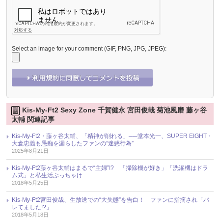
Select an image for your comment (GIF, PNG, JPG, JPEG):
Kis-My-Ft2 Sexy Zone 千賀健永 宮田俊哉 菊池風磨 藤ヶ谷
太輔 関連記事
Kis-My-Ft2・藤ヶ谷太輔、「精神が削れる」──堂本光一、SUPER EIGHT・
大倉忠義も愚痴を漏らしたファンの“迷惑行為”
2025年8月21日
Kis-My-Ft2藤ヶ谷太輔はまるで“主婦”!? 「掃除機が好き」「洗濯機はドラ
ム式」と私生活ぶっちゃけ
2018年5月25日
Kis-My-Ft2宮田俊哉、生放送での“大失態”を告白！ ファンに指摘され「バ
レてました!?」
2018年5月18日