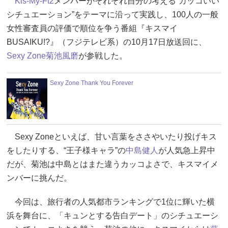
Kis-My-Ft2
メンバーがそれぞれ自分の考える“カッコいい
シチュエーション”をテーマに沿って実践し、100人の一般
女性審査員の評価で順位を争う番組『キスマイ
BUSAIKU!?』（フジテレビ系）の10月17日放送回に、
Sexy Zone
菊池風磨
が参戦した。
Sexy Zone Thank You Forever
Sexy Zoneといえば、甘い言葉をささやいたり投げキス
をしたりする、“王子様キャラ”の
中島健人
が人気急上昇中
だが、菊池は中島とはまた違うカッコよさで、キスマイメ
ンバーに挑んだ。
今回は、旅行者の人気都市ランキングで1位に輝いた横
浜を舞台に、「キュンとする告白デート」のシチュエーシ