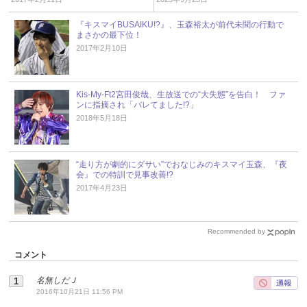
『キスマイBUSAIKU!?』、玉森裕太が前代未聞の行動で
まさかの最下位！
2017年2月10日
Kis-My-Ft2宮田俊哉、生放送での“大失態”を告白！ ファ
ンに指摘され「バレてました!?」
2018年5月18日
“走り方が劇的にダサい”でおなじみのキスマイ玉森、『夜
会』での特訓で見事改善!?
2017年4月23日
Recommended by
コメント
名無しだＪ
2016年10月21日 11:56 PM