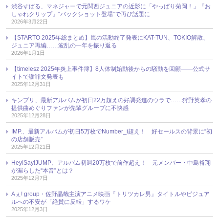
渋谷すばる、マネジャーで元関西ジュニアの近影に「やっぱり菊岡！」『お
しゃれクリップ』“バックショット登場”で再び話題に
2026年3月22日
【STARTO 2025年総まとめ】嵐の活動終了発表にKAT-TUN、TOKIO解散、
ジュニア再編……波乱の一年を振り返る
2026年1月1日
【timelesz 2025年炎上事件簿】8人体制始動後からの騒動を回顧――公式サ
イトで謝罪文発表も
2025年12月31日
キンプリ、最新アルバムが初日22万超えの好調発進のウラで……狩野英孝の
提供曲めぐりファンが先輩グループに不快感
2025年12月28日
IMP.、最新アルバムが初日5万枚でNumber_i超え！ 好セールスの背景に“初
の店舗販売”
2025年12月21日
Hey!Say!JUMP、アルバム初週20万枚で前作超え！ 元メンバー・中島裕翔
が漏らした“本音”とは？
2025年12月7日
Aぇ! group・佐野晶哉主演アニメ映画『トリツカレ男』タイトルやビジュア
ルへの不安が「絶賛に反転」するワケ
2025年12月3日