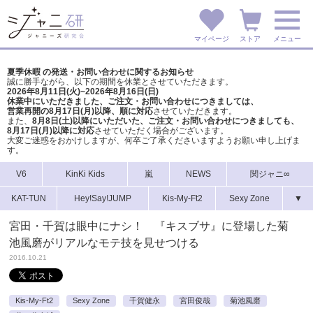
マイページ
ストア
メニュー
夏季休暇 の発送・お問い合わせに関するお知らせ
誠に勝手ながら、以下の期間を休業とさせていただきます。
2026年8月11日(火)~2026年8月16日(日)
休業中にいただきました、ご注文・お問い合わせにつきましては、
営業再開の8月17日(月)以降、順に対応
させていただきます。
また、
8月8日(土)以降にいただいた、ご注文・
お問い合わせにつきましても、
8月17日(月)以降に対応
させていただく場合がございます。
大変ご迷惑をおかけしますが、
何卒ご了承くださいますようお願い申し上げま
す。
V6
KinKi Kids
嵐
NEWS
関ジャニ∞
KAT-TUN
Hey!Say!JUMP
Kis-My-Ft2
Sexy Zone
▼
宮田・千賀は眼中にナシ！ 『キスブサ』に登場した菊
池風磨がリアルなモテ技を見せつける
2016.10.21
Kis-My-Ft2
Sexy Zone
千賀健永
宮田俊哉
菊池風磨