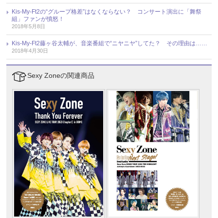
Kis-My-Ft2の“グループ格差”はなくならない？ コンサート演出に「舞祭
組」ファンが憤怒！
2018年5月8日
Kis-My-Ft2藤ヶ谷太輔が、音楽番組で“ニヤニヤ”してた？ その理由は……
2018年4月30日
Sexy Zoneの関連商品