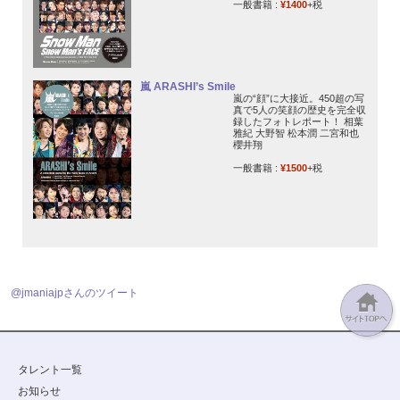
一般書籍 :
¥1400
+税
嵐 ARASHI’s Smile
嵐の“顔”に大接近。450超の写
真で5人の笑顔の歴史を完全収
録したフォトレポート！ 相葉
雅紀 大野智 松本潤 二宮和也
櫻井翔
一般書籍 :
¥1500
+税
@jmaniajpさんのツイート
タレント一覧
お知らせ