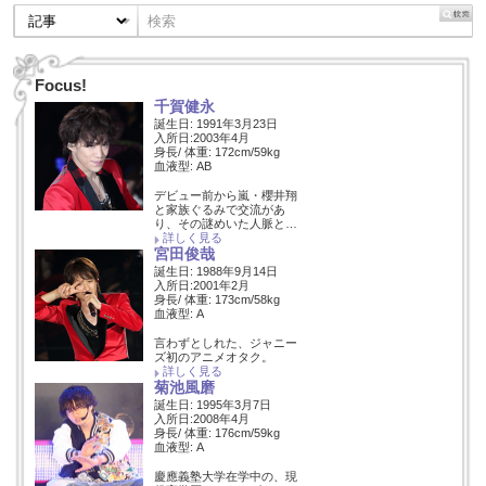
Focus!
千賀健永
誕生日: 1991年3月23日
入所日:2003年4月
身長/ 体重: 172cm/59kg
血液型: AB
デビュー前から嵐・櫻井翔
と家族ぐるみで交流があ
り、その謎めいた人脈と…
詳しく見る
宮田俊哉
誕生日: 1988年9月14日
入所日:2001年2月
身長/ 体重: 173cm/58kg
血液型: A
言わずとしれた、ジャニー
ズ初のアニメオタク。
詳しく見る
菊池風磨
誕生日: 1995年3月7日
入所日:2008年4月
身長/ 体重: 176cm/59kg
血液型: A
慶應義塾大学在学中の、現