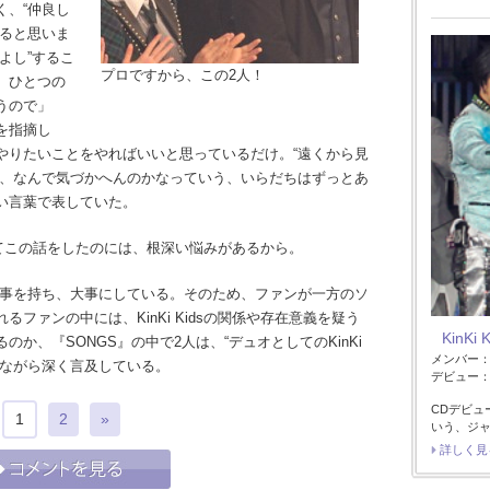
く、“仲良し
あると思いま
よし”するこ
プロですから、この2人！
、ひとつの
うので」
を指摘し
やりたいことをやればいいと思っているだけ。“遠くから見
に、なんで気づかへんのかなっていう、いらだちはずっとあ
い言葉で表していた。
向けてこの話をしたのには、根深い悩みがあるから。
”での仕事を持ち、大事にしている。そのため、ファンが一方のソ
ファンの中には、KinKi Kidsの関係や存在意義を疑う
KinKi 
か、『SONGS』の中で2人は、“デュオとしてのKinKi
メンバー
やりながら深く言及している。
デビュー：1
CDデビュ
1
2
»
いう、ジ
詳しく見