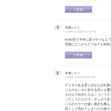
名無しだＪ
2016年11月20日 12:06 AM
KinKi見て不仲に思うやつなん
普通にどこからどうみても仲良し
名無しだＪ
2016年11月20日 8:23 AM
デュオである苦しみなんか吐露
二人のキンキに対する誇りと愛
その上で自分たちはこういうス
ってしてただけで、デュオであ
二人のカラーが違い過ぎる事も
若くして売れてしまったが故の