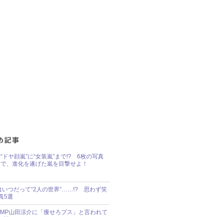
“ドヤ顔嵐”に“女装嵐”まで!? 6枚の写真
で、進化を遂げた嵐を目撃せよ！
idsはいつだって“2人の世界”……!? 思わず笑
真5選
y!JUMP山田涼介に「痩せろブス」と言われて