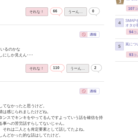
107
コ
66
0
それな！
うーん…
SMA
オタが
94
コ
嵐につ
ているのかな
93
にしか見えん･･･
コ
110
2
それな！
うーん…
してなかったと思うけど。
情は感じられましたけどね。
タンスでキンキをやってるんですよっていう話を確信を持
る事への苦労話すらしてないじゃん。
、それは二人とも肯定要素として話してたよね。
しんどかった的な話はしてたけど。