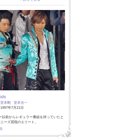
Kids
：
堂本剛
堂本光一
997年7月21日
ー以前からレギュラー番組を持っていたと
ャニーズ屈指のエリート。
る