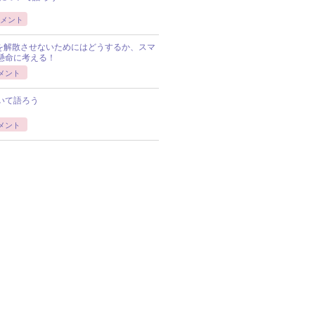
メント
Pを解散させないためにはどうするか、スマ
懸命に考える！
メント
いて語ろう
メント