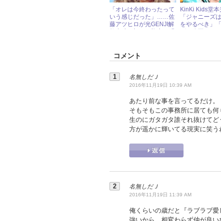
「オレは今終わったって
KinKi Kids
いう感じだった」……佐
「ジャニーズ
藤アツヒロが光GENJI解
をやるべき」
散当時の切ない胸中を明
グも公正にな
かす
コメント
名無しだＪ
2016年11月19日 10:39 AM
あたり前な事を言ってるだけ。
そもそもこの事務所に居ても何
生のにガタガタ誰それ抜けてどう
方が遥かに輝いてる現実に笑う
名無しだＪ
2016年11月19日 11:39 AM
俺くらいの歳だと『ラブラブ愛して
強いから、相変わらず仲が良い