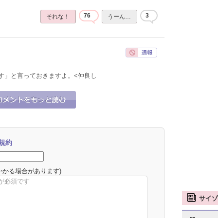
76
3
それな！
うーん…
す」と言っておきますよ。<仲良し
57
1
それな！
うーん…
規約
かかる場合があります)
サイゾ