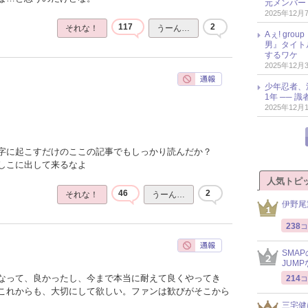
元メンバー
2025年12月
117
2
それな！
うーん…
Aぇ! gr
男』タイト
するワケ
2025年12月
少年忍者、
1年 ── 
2025年12月
字に起こすだけのここの記事でもしっかり読んだか？
しこに出して来るなよ
人気トピ
46
2
それな！
うーん…
伊野尾
238
コ
SMA
JUM
なって、良かったし、今まで本当に耐えて良くやってき
214
コ
これからも、大切にして欲しい。ファンは歓びがそこから
三宅健