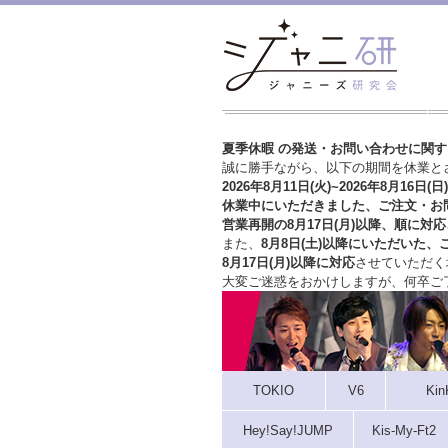
夏季休暇 の発送・お問い合わせに関
誠に勝手ながら、以下の期間を休業と
2026年8月11日(火)~2026年8月16日(日)
休業中にいただきました、ご注文・お
営業再開の8月17日(月)以降、順に対応
また、
8月8日(土)以降にいただいた、
8月17日(月)以降に対応
させていただく
大変ご迷惑をおかけしますが、
何卒ご
TOKIO
V6
Kin
Hey!Say!JUMP
Kis-My-Ft2