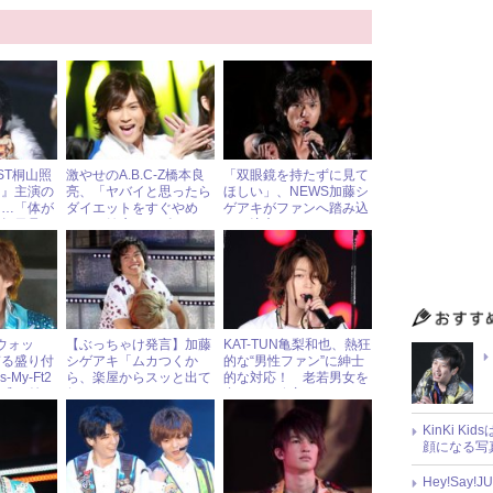
ST桐山照
激やせのA.B.C-Z橋本良
「双眼鏡を持たずに見て
ス』主演の
亮、「ヤバイと思ったら
ほしい」、NEWS加藤シ
……「体が
ダイエットをすぐやめ
ゲアキがファンへ踏み込
「毎日号
る」と健康をアピール
んだ注文
ウォッ
【ぶっちゃけ発言】加藤
KAT-TUN亀梨和也、熱狂
ぎる盛り付
シゲアキ「ムカつくか
的な“男性ファン”に紳士
My-Ft2
ら、楽屋からスッと出て
的な対応！ 老若男女を
「盛り付
行く」
虜にする秘密とは
マイチ!?
KinKi K
顔になる写
Hey!Sa