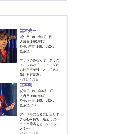
堂本光一
誕生日: 1979年1月1日
入所日:1991年5月
身長/ 体重: 168cm/52kg
血液型: B
ファンのみならず、多くの
アイドルが「ジャニーズに
おける王子様」として名を
挙げる正統派。
詳しく見る
堂本剛
誕生日: 1979年4月10日
入所日:1991年5月
身長/ 体重: 165cm/52kg
血液型: AB
アイドルになるには美しす
ぎる心を持ち、過去にはパ
ニック障害を患っているこ
とを告白。
詳しく見る