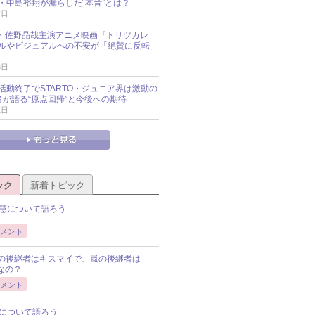
・中島裕翔が漏らした“本音”とは？
7日
oup・佐野晶哉主演アニメ映画『トリツカレ
ルやビジュアルへの不安が「絶賛に反転」
3日
活動終了でSTARTO・ジュニア界は激動の
識者が語る“原点回帰”と今後への期待
1日
ック
新着トピック
慧について語ろう
メント
Pの後継者はキスマイで、嵐の後継者は
Pなの？
メント
について語ろう