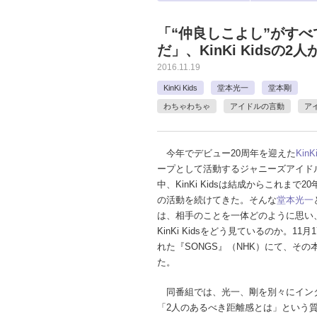
「“仲良しこよし”がす
だ」、KinKi Kids
2016.11.19
KinKi Kids
堂本光一
堂本剛
わちゃわちゃ
アイドルの言動
ア
今年でデビュー20周年を迎えた
KinK
ープとして活動するジャニーズアイド
中、KinKi Kidsは結成からこれまで2
の活動を続けてきた。そんな
堂本光一
は、相手のことを一体どのように思い
KinKi Kidsをどう見ているのか。11
れた『SONGS』（NHK）にて、その
た。
同番組では、光一、剛を別々にイン
「2人のあるべき距離感とは」という