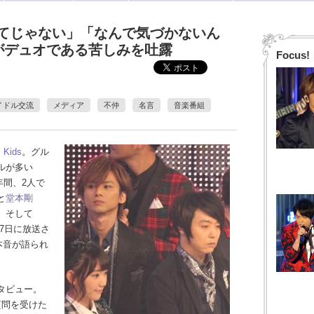
べてじゃない」「なんで気づかないん
の2人がデュオである苦しみを吐露
Focus!
イドル交流
メディア
不仲
名言
音楽番組
i Kids
。グル
ルが多い
0年間、2人で
と
堂本剛
、そして
月17日に放送さ
本音が語られ
タビュー。
質問を受けた