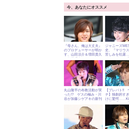
今、あなたにオススメ
『母さん、俺は大丈夫』
ジャニーズWE
のプロデューサーが明か
史、『マリウ
す、山田涼介＆増田貴久
苦しみを吐露
の起用理由
ボロッボロ」
泣」
丸山隆平の布教活動が実
【プレバト!! 
った!? ゲスの極み・川
チ】独創的す
谷が加藤シゲアキの新刊
けに驚愕……Kis-
をツイート
横尾＆千賀、
け」の調子はイ