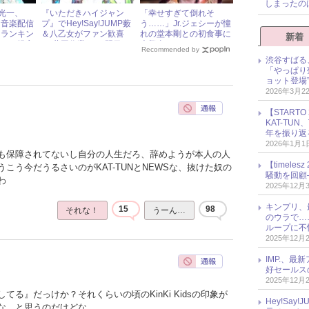
しまったの
堂本光一、
『いただきハイジャン
「幸せすぎて倒れそ
は音楽配信
プ』でHey!Say!JUMP薮
う……」Jr.ジェシーが憧
「ランキン
＆八乙女がファン歓喜
れの堂本剛との初食事に
新着
る」と提言
の“共同作業”！ 翌日に
大興奮！
Recommended by
はアレを作る人が続出!?
渋谷すばる
「やっぱり
ョット登場
2026年3月2
【START
KAT-TU
年を振り返
2026年1月1
も保障されてないし自分の人生だろ、辞めようが本人の人
【timel
こう今だうるさいのがKAT-TUNとNEWSな、抜けた奴の
騒動を回顧
わ
2025年12月
キンプリ、
15
98
それな！
うーん…
のウラで…
ループに不
2025年12月
IMP.、最
好セールス
2025年12月
る』だっけか？それくらいの頃のKinKi Kidsの印象が
Hey!Sa
な…と思うのだけどな。