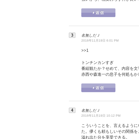
名無しだＪ
2016年11月19日 6:01 PM
>>
1
トンチンカンすぎ
番組観たか？せめて、内容を文
赤西や森進一の息子を何処もか
名無しだＪ
2016年11月19日 10:12 PM
こういうことを、言えるように
た。儚くも頼もしいその関係を
溢れ出た分を享受できる。