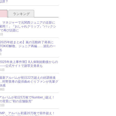
は誰？
ランキング
、マネジャーで元関西ジュニアの近影に
菊岡！」『おしゃれクリップ』“バックシ
”で再び話題に
2日
O 2025年総まとめ】嵐の活動終了発表に
N、TOKIO解散、ジュニア再編……波乱の一
る
日
esz 2025年炎上事件簿】8人体制始動後からの
――公式サイトで謝罪文発表も
31日
最新アルバムが初日22万超えの好調発進
…狩野英孝の提供曲めぐりファンが先輩グ
快感
28日
新アルバムが初日5万枚でNumber_i超え！
の背景に“初の店舗販売”
21日
y!JUMP、アルバム初週20万枚で前作超え！