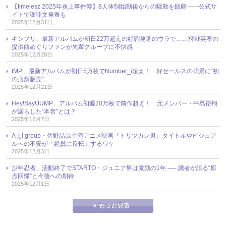
【timelesz 2025年炎上事件簿】8人体制始動後からの騒動を回顧――公式サ
イトで謝罪文発表も
2025年12月31日
キンプリ、最新アルバムが初日22万超えの好調発進のウラで……狩野英孝の
提供曲めぐりファンが先輩グループに不快感
2025年12月28日
IMP.、最新アルバムが初日5万枚でNumber_i超え！ 好セールスの背景に“初
の店舗販売”
2025年12月21日
Hey!Say!JUMP、アルバム初週20万枚で前作超え！ 元メンバー・中島裕翔
が漏らした“本音”とは？
2025年12月7日
Aぇ! group・佐野晶哉主演アニメ映画『トリツカレ男』タイトルやビジュア
ルへの不安が「絶賛に反転」するワケ
2025年12月3日
少年忍者、活動終了でSTARTO・ジュニア界は激動の1年 ── 識者が語る“原
点回帰”と今後への期待
2025年12月1日