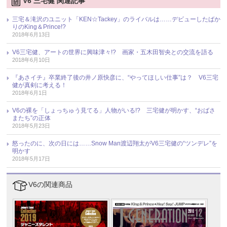
V6 三宅健 関連記事
三宅＆滝沢のユニット「KEN☆Tackey」のライバルは……デビューしたばか
りのKing＆Prince!?
2018年6月13日
V6三宅健、アートの世界に興味津々!? 画家・五木田智央との交流を語る
2018年6月10日
『あさイチ』卒業終了後の井ノ原快彦に、“やってほしい仕事”は？ V6三宅
健が真剣に考える！
2018年6月1日
V6の裸を「しょっちゅう見てる」人物がいる!? 三宅健が明かす、“おばさ
またち”の正体
2018年5月23日
怒ったのに、次の日には……Snow Man渡辺翔太がV6三宅健の“ツンデレ”を
明かす
2018年5月17日
V6の関連商品