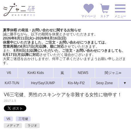
マイページ
ストア
メニュー
夏季休暇 の発送・お問い合わせに関するお知らせ
誠に勝手ながら、以下の期間を休業とさせていただきます。
2026年8月11日(火)~2026年8月16日(日)
休業中にいただきました、ご注文・お問い合わせにつきましては、
営業再開の8月17日(月)以降、順に対応
させていただきます。
また、
8月8日(土)以降にいただいた、ご注文・
お問い合わせにつきましても、
8月17日(月)以降に対応
させていただく場合がございます。
大変ご迷惑をおかけしますが、
何卒ご了承くださいますようお願い申し上げま
す。
V6
KinKi Kids
嵐
NEWS
関ジャニ∞
KAT-TUN
Hey!Say!JUMP
Kis-My-Ft2
Sexy Zone
▼
V6三宅健、男性のスキンケアを非難する女性に物申す！
2017.1.5
V6
三宅健
メディア
ラジオ