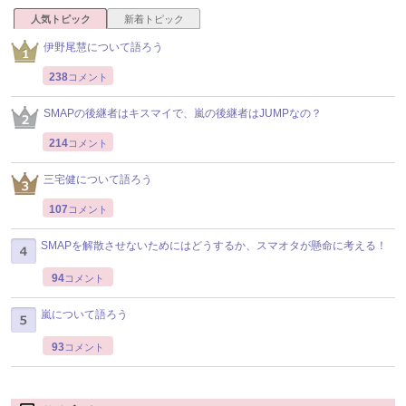
人気トピック
新着トピック
伊野尾慧について語ろう
238
コメント
SMAPの後継者はキスマイで、嵐の後継者はJUMPなの？
214
コメント
三宅健について語ろう
107
コメント
SMAPを解散させないためにはどうするか、スマオタが懸命に考える！
94
コメント
嵐について語ろう
93
コメント