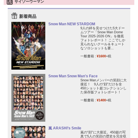
サイゾーウーマン
新着商品
Snow Man NEW STARDOM
9人の絆を見せつけた5大ドー
ムツアー「Snow Man Dome
Tour 2025-2026 ON」を徹底
フォトレポート！ ここでしか
見られないクール＆キュート
なソロショットも要...
一般書籍 :
¥1600
+税
Snow Man Snow Man's Face
Snow Manメンバーの笑顔に大
接近！ 9人の“顔”だけを全
450ショット超コレクションし
た保存版フォトレポート！
一般書籍 :
¥1400
+税
嵐 ARASHI’s Smile
嵐の“顔”に大接近。450超の写
真で5人の笑顔の歴史を完全収