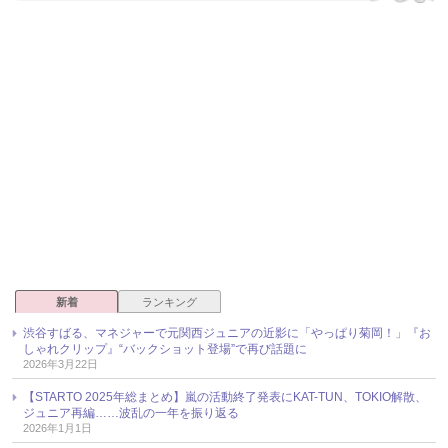
新着
ランキング
渋谷すばる、マネジャーで元関西ジュニアの近影に「やっぱり菊岡！」『お
しゃれクリップ』“バックショット登場”で再び話題に
2026年3月22日
【STARTO 2025年総まとめ】嵐の活動終了発表にKAT-TUN、TOKIO解散、
ジュニア再編……波乱の一年を振り返る
2026年1月1日