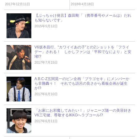
2017年12月11日
2018年4月18日
【ぶっちゃけ発言】森田剛「（携帯番号やメールは）だれ
も知らないです」
2015年5月12日
V6坂本昌行、“カワイイあの子”との2ショットを「フライ
デー」される！ しかしファンは「平和でなにより」と安
堵!?
2017年7月15日
A.B.C-Z五関晃一のピン企画「ブラゴセキ」にメンバーか
ら非難轟々！ それでも語呂の良さから看板企画が誕生
か!?
2017年6月10日
「お家にお邪魔してみたい！」ジャニーズ随一の美容好き
V6三宅健、尊敬するIKKOへラブコール!?
2017年6月11日