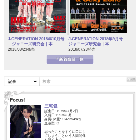
J-GENERATION 2018年10月号
J-GENERATION 2018年9月号｜
｜ジャニーズ研究会｜本
ジャニーズ研究会｜本
2018/08/23発売
2018/07/23発売
Focus!
三宅健
誕生日: 1979年7月2日
入所日:1993年5月
身長/ 体重: 164cm/49kg
血液型: O
思ったことをすぐに口にし
てしまう、という人間関係
を築く上で…