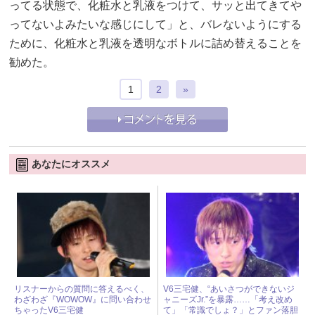
ってる状態で、化粧水と乳液をつけて、サッと出てきてや
ってないよみたいな感じにして」と、バレないようにする
ために、化粧水と乳液を透明なボトルに詰め替えることを
勧めた。
1
2
»
あなたにオススメ
リスナーからの質問に答えるべく、
V6三宅健、“あいさつができないジ
わざわざ『WOWOW』に問い合わせ
ャニーズJr.”を暴露……「考え改め
ちゃったV6三宅健
て」「常識でしょ？」とファン落胆