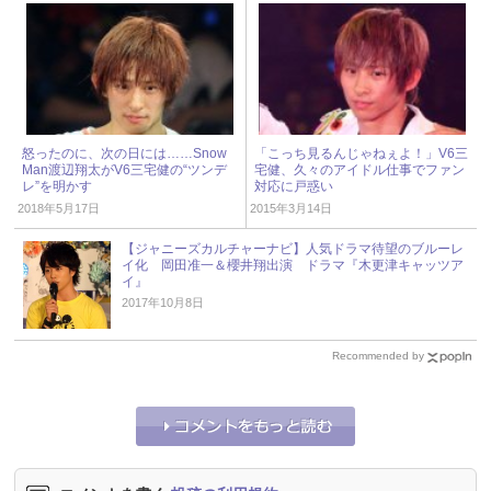
怒ったのに、次の日には……Snow
「こっち見るんじゃねぇよ！」V6三
Man渡辺翔太がV6三宅健の“ツンデ
宅健、久々のアイドル仕事でファン
レ”を明かす
対応に戸惑い
2018年5月17日
2015年3月14日
【ジャニーズカルチャーナビ】人気ドラマ待望のブルーレ
イ化 岡田准一＆櫻井翔出演 ドラマ『木更津キャッツア
イ』
2017年10月8日
Recommended by