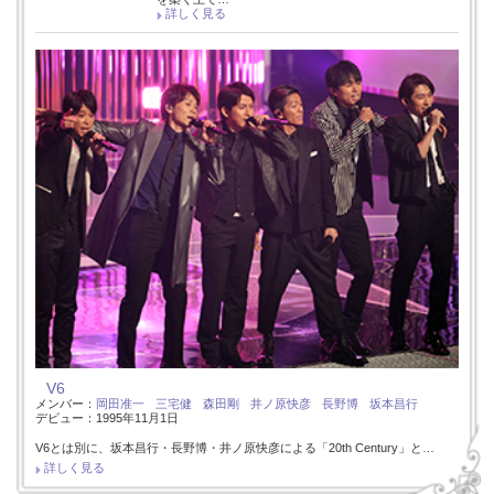
詳しく見る
V6
メンバー：
岡田准一
三宅健
森田剛
井ノ原快彦
長野博
坂本昌行
デビュー：1995年11月1日
V6とは別に、坂本昌行・長野博・井ノ原快彦による「20th Century」と…
詳しく見る