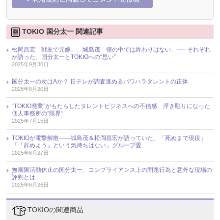
TOKIO 国分太一 関連記事
松岡昌宏「戦友で元嫁」、城島茂「僕の中では終わりはない」── それぞれ
が語った、国分太一とTOKIOへの“思い”
2025年9月30日
国分太一の次はAか？ 日テレが調査進めるパワハラタレントの正体
2025年8月20日
“TOKIO廃業”がもたらしたタレントビジネスへの不信感 浮き彫りになった
個人事務所の”限界“
2025年7月15日
TOKIOが電撃解散――城島茂＆松岡昌宏が語っていた、「死ぬまで現役」
「『辞めよう』という気持ちはない」グループ愛
2025年6月27日
無期限活動休止の国分太一、コンプライアンス上の問題行為と意外な現場の
評判とは
2025年6月26日
TOKIOの関連商品