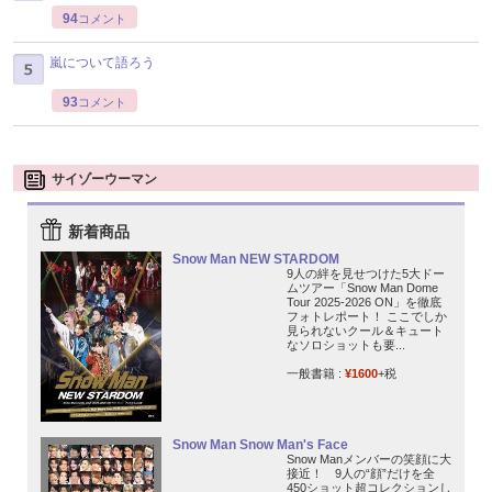
94
コメント
嵐について語ろう
93
コメント
サイゾーウーマン
新着商品
Snow Man NEW STARDOM
9人の絆を見せつけた5大ドー
ムツアー「Snow Man Dome
Tour 2025-2026 ON」を徹底
フォトレポート！ ここでしか
見られないクール＆キュート
なソロショットも要...
一般書籍 :
¥1600
+税
Snow Man Snow Man's Face
Snow Manメンバーの笑顔に大
接近！ 9人の“顔”だけを全
450ショット超コレクションし