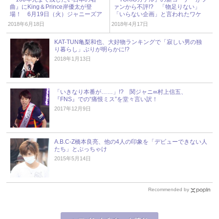
曲』にKing＆Prince岸優太が登
ァンから不評!? 「物足りない」
場！ 6月19日（火）ジャニーズア
「いらない企画」と言われたワケ
イドル出演情報
2018年6月18日
2018年4月17日
KAT-TUN亀梨和也、大好物ランキングで「寂しい男の独
り暮らし」ぶりが明らかに!?
2018年1月13日
「いきなり本番が……」!? 関ジャニ∞村上信五、
『FNS』での“痛恨ミス”を堂々言い訳！
2017年12月9日
A.B.C-Z橋本良亮、他の4人の印象を「デビューできない人
たち」とぶっちゃけ
2015年5月14日
Recommended by