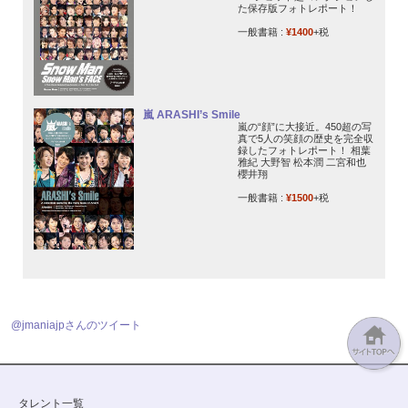
た保存版フォトレポート！
一般書籍 :
¥1400
+税
嵐 ARASHI’s Smile
嵐の“顔”に大接近。450超の写
真で5人の笑顔の歴史を完全収
録したフォトレポート！ 相葉
雅紀 大野智 松本潤 二宮和也
櫻井翔
一般書籍 :
¥1500
+税
@jmaniajpさんのツイート
タレント一覧