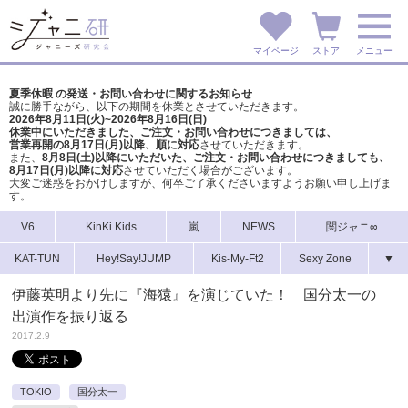
マイページ
ストア
メニュー
夏季休暇 の発送・お問い合わせに関するお知らせ
誠に勝手ながら、以下の期間を休業とさせていただきます。
2026年8月11日(火)~2026年8月16日(日)
休業中にいただきました、ご注文・お問い合わせにつきましては、
営業再開の8月17日(月)以降、順に対応
させていただきます。
また、
8月8日(土)以降にいただいた、ご注文・
お問い合わせにつきましても、
8月17日(月)以降に対応
させていただく場合がございます。
大変ご迷惑をおかけしますが、
何卒ご了承くださいますようお願い申し上げま
す。
V6
KinKi Kids
嵐
NEWS
関ジャニ∞
KAT-TUN
Hey!Say!JUMP
Kis-My-Ft2
Sexy Zone
▼
伊藤英明より先に『海猿』を演じていた！ 国分太一の
出演作を振り返る
2017.2.9
TOKIO
国分太一