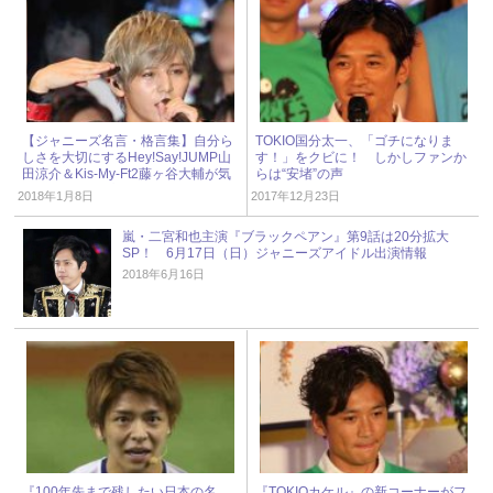
【ジャニーズ名言・格言集】自分ら
TOKIO国分太一、「ゴチになりま
しさを大切にするHey!Say!JUMP山
す！」をクビに！ しかしファンか
田涼介＆Kis-My-Ft2藤ヶ谷大輔が気
らは“安堵”の声
づいたグループの絆
2018年1月8日
2017年12月23日
嵐・二宮和也主演『ブラックペアン』第9話は20分拡大
SP！ 6月17日（日）ジャニーズアイドル出演情報
2018年6月16日
『100年先まで残したい日本の名
『TOKIOカケル』の新コーナーがフ