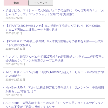
新着
ランキング
渋谷すばる、マネジャーで元関西ジュニアの近影に「やっぱり菊岡！」『お
しゃれクリップ』“バックショット登場”で再び話題に
2026年3月22日
【STARTO 2025年総まとめ】嵐の活動終了発表にKAT-TUN、TOKIO解散、
ジュニア再編……波乱の一年を振り返る
2026年1月1日
【timelesz 2025年炎上事件簿】8人体制始動後からの騒動を回顧――公式サ
イトで謝罪文発表も
2025年12月31日
キンプリ、最新アルバムが初日22万超えの好調発進のウラで……狩野英孝の
提供曲めぐりファンが先輩グループに不快感
2025年12月28日
IMP.、最新アルバムが初日5万枚でNumber_i超え！ 好セールスの背景に“初
の店舗販売”
2025年12月21日
Hey!Say!JUMP、アルバム初週20万枚で前作超え！ 元メンバー・中島裕翔
が漏らした“本音”とは？
2025年12月7日
Aぇ! group・佐野晶哉主演アニメ映画『トリツカレ男』タイトルやビジュア
ルへの不安が「絶賛に反転」するワケ