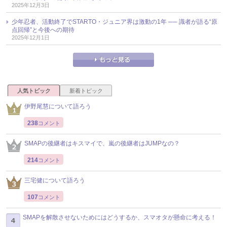
2025年12月3日
少年忍者、活動終了でSTARTO・ジュニア界は激動の1年 ── 識者が語る“原
点回帰”と今後への期待
2025年12月1日
人気トピック
新着トピック
伊野尾慧について語ろう
238
コメント
SMAPの後継者はキスマイで、嵐の後継者はJUMPなの？
214
コメント
三宅健について語ろう
107
コメント
SMAPを解散させないためにはどうするか、スマオタが懸命に考える！