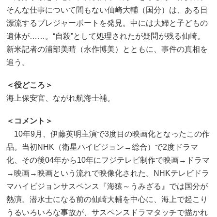
そんな仕事について間もない仙崎大輔（国分）は、ある日
漂流するプレジャーボートを発見。中には夫婦と子どもの
遺体が……。“自殺”として処理されたが疑問が残る仙崎。
新米記者の浦部美晴（永作博美）とともに、事件の真相を
追う。
＜役どころ＞
海上保安官、ながれ航海士補。
＜コメント＞
10年9月、伊藤英明主演で3度目の映画化となったこの作
品。当初NHK（衛星ハイビジョン→総合）で2度ドラマ
化、その後04年から10年にフジテレビ制作で映画→ドラマ
→映画→映画という流れで映像化された。NHKテレビドラ
マハイビジョンサスペンス『海猿～うみざる』では国分が
熱演。潜水士になる前の仙崎大輔を中心に、海上で起こり
うるいろいろな事故が、サスペンスドラマタッチで描かれ