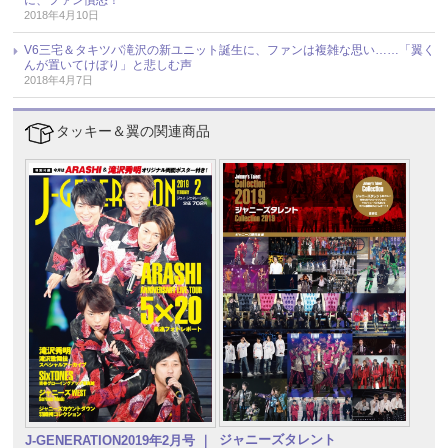
2018年4月10日
V6三宅＆タキツバ滝沢の新ユニット誕生に、ファンは複雑な思い……「翼く
んが置いてけぼり」と悲しむ声
2018年4月7日
タッキー＆翼の関連商品
ジャニーズタレント
J-GENERATION2019年2月号 ｜