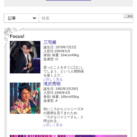
Focus!
三宅健
誕生日: 1979年7月2日
入所日:1993年5月
身長/ 体重: 164cm/49kg
血液型: O
思ったことをすぐに口にし
てしまう、という人間関係
を築く上で…
詳しく見る
滝沢秀明
誕生日: 1982年3月29日
入所日:1995年4月
身長/ 体重: 169cm/55kg
血液型: A
幼いころからジャニーズJr.
の面倒を見てきたため、
「小さなジャニーさん」と
呼ばれる…
詳しく見る