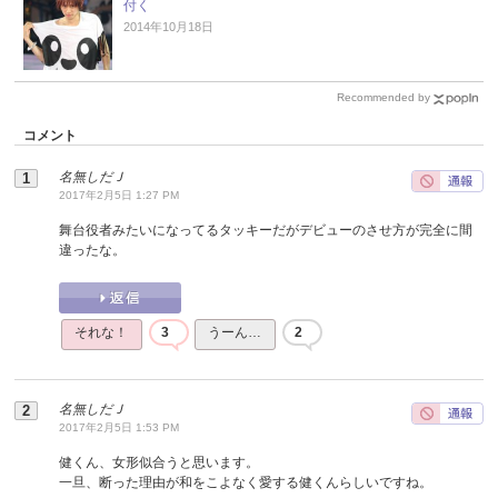
付く
2014年10月18日
Recommended by
コメント
名無しだＪ
2017年2月5日 1:27 PM
舞台役者みたいになってるタッキーだがデビューのさせ方が完全に間
違ったな。
それな！
3
うーん…
2
名無しだＪ
2017年2月5日 1:53 PM
健くん、女形似合うと思います。
一旦、断った理由が和をこよなく愛する健くんらしいですね。