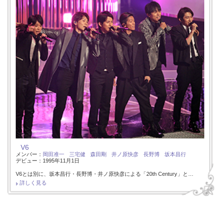
V6
メンバー：
岡田准一
三宅健
森田剛
井ノ原快彦
長野博
坂本昌行
デビュー：1995年11月1日
V6とは別に、坂本昌行・長野博・井ノ原快彦による「20th Century」と…
詳しく見る