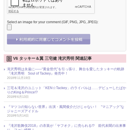
Select an image for your comment (GIF, PNG, JPG, JPEG):
V6 タッキー＆翼 三宅健 滝沢秀明 関連記事
滝沢秀明は永遠に――“黄金世代”を引っ張り、舞台を愛したタッキーの軌跡
『滝沢秀明 Soul of Tackey』発売中！
2018年11月19日
三宅＆滝沢のユニット「KEN☆Tackey」のライバルは……デビューしたばか
りのKing＆Prince!?
2018年6月13日
『マツコの知らない世界』出演・風間俊介だけじゃない！ “マニアック”な
ジャニーズアイドル
2018年5月14日
『滝沢歌舞伎2018』の衣装が「ヤフオク」に売られる!? 前代未聞の出来事
に、ファン憤怒！