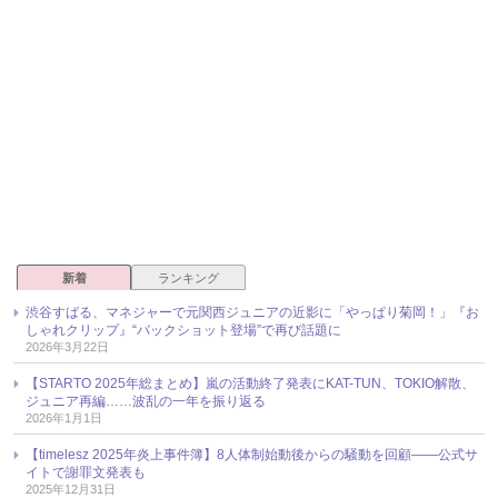
新着
ランキング
渋谷すばる、マネジャーで元関西ジュニアの近影に「やっぱり菊岡！」『お
しゃれクリップ』“バックショット登場”で再び話題に
2026年3月22日
【STARTO 2025年総まとめ】嵐の活動終了発表にKAT-TUN、TOKIO解散、
ジュニア再編……波乱の一年を振り返る
2026年1月1日
【timelesz 2025年炎上事件簿】8人体制始動後からの騒動を回顧――公式サ
イトで謝罪文発表も
2025年12月31日