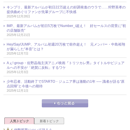
キンプリ、最新アルバムが初日22万超えの好調発進のウラで……狩野英孝の
提供曲めぐりファンが先輩グループに不快感
2025年12月28日
IMP.、最新アルバムが初日5万枚でNumber_i超え！ 好セールスの背景に“初
の店舗販売”
2025年12月21日
Hey!Say!JUMP、アルバム初週20万枚で前作超え！ 元メンバー・中島裕翔
が漏らした“本音”とは？
2025年12月7日
Aぇ! group・佐野晶哉主演アニメ映画『トリツカレ男』タイトルやビジュア
ルへの不安が「絶賛に反転」するワケ
2025年12月3日
少年忍者、活動終了でSTARTO・ジュニア界は激動の1年 ── 識者が語る“原
点回帰”と今後への期待
2025年12月1日
人気トピック
新着トピック
伊野尾慧について語ろう