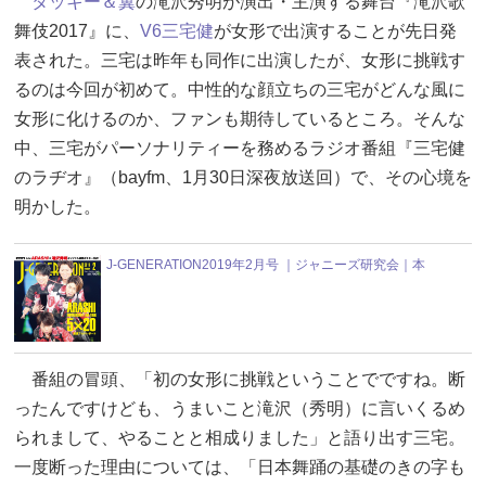
タッキー＆翼
の滝沢秀明が演出・主演する舞台『滝沢歌
舞伎2017』に、
V6
三宅健
が女形で出演することが先日発
表された。三宅は昨年も同作に出演したが、女形に挑戦す
るのは今回が初めて。中性的な顔立ちの三宅がどんな風に
女形に化けるのか、ファンも期待しているところ。そんな
中、三宅がパーソナリティーを務めるラジオ番組『三宅健
のラヂオ』（bayfm、1月30日深夜放送回）で、その心境を
明かした。
J-GENERATION2019年2月号 ｜ジャニーズ研究会｜本
番組の冒頭、「初の女形に挑戦ということでですね。断
ったんですけども、うまいこと滝沢（秀明）に言いくるめ
られまして、やることと相成りました」と語り出す三宅。
一度断った理由については、「日本舞踊の基礎のきの字も