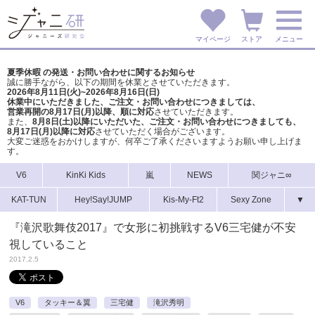
マイページ
ストア
メニュー
夏季休暇 の発送・お問い合わせに関するお知らせ
誠に勝手ながら、以下の期間を休業とさせていただきます。
2026年8月11日(火)~2026年8月16日(日)
休業中にいただきました、ご注文・お問い合わせにつきましては、
営業再開の8月17日(月)以降、順に対応
させていただきます。
また、
8月8日(土)以降にいただいた、ご注文・
お問い合わせにつきましても、
8月17日(月)以降に対応
させていただく場合がございます。
大変ご迷惑をおかけしますが、
何卒ご了承くださいますようお願い申し上げま
す。
V6
KinKi Kids
嵐
NEWS
関ジャニ∞
KAT-TUN
Hey!Say!JUMP
Kis-My-Ft2
Sexy Zone
▼
『滝沢歌舞伎2017』で女形に初挑戦するV6三宅健が不安
視していること
2017.2.5
V6
タッキー＆翼
三宅健
滝沢秀明