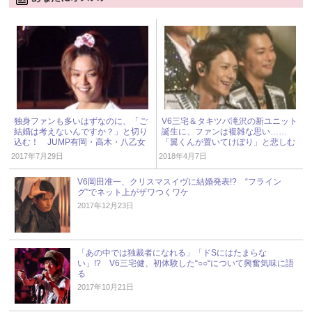
独身ファンも多いはずなのに、「ご
V6三宅＆タキツバ滝沢の新ユニット
結婚は考えないんですか？」と切り
誕生に、ファンは複雑な思い……
込む！ JUMP有岡・高木・八乙女
「翼くんが置いてけぼり」と悲しむ
主演『孤食ロボット』第6話
声
2017年7月29日
2018年4月7日
V6岡田准一、クリスマスイヴに結婚発表!? “フライン
グ”でネット上がザワつくワケ
2017年12月23日
「あの中では独裁者になれる」「ドSにはたまらな
い」!? V6三宅健、初体験した“○○“について興奮気味に語
る
2017年10月21日