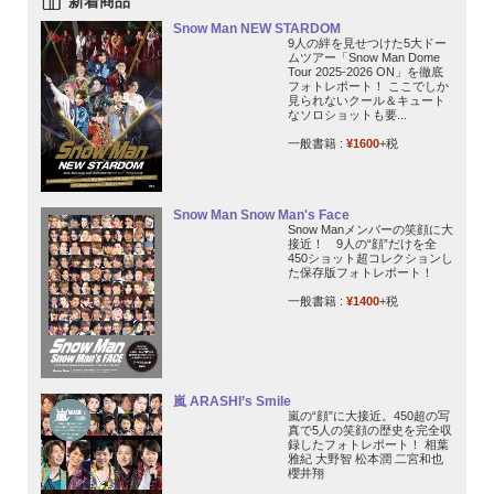
新着商品
Snow Man NEW STARDOM
9人の絆を見せつけた5大ドー
ムツアー「Snow Man Dome
Tour 2025-2026 ON」を徹底
フォトレポート！ ここでしか
見られないクール＆キュート
なソロショットも要...
一般書籍 :
¥1600
+税
Snow Man Snow Man's Face
Snow Manメンバーの笑顔に大
接近！ 9人の“顔”だけを全
450ショット超コレクションし
た保存版フォトレポート！
一般書籍 :
¥1400
+税
嵐 ARASHI’s Smile
嵐の“顔”に大接近。450超の写
真で5人の笑顔の歴史を完全収
録したフォトレポート！ 相葉
雅紀 大野智 松本潤 二宮和也
櫻井翔