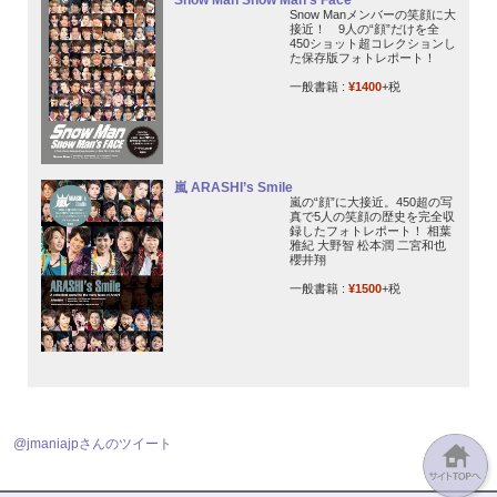
Snow Manメンバーの笑顔に大
接近！ 9人の“顔”だけを全
450ショット超コレクションし
た保存版フォトレポート！
一般書籍 :
¥1400
+税
嵐 ARASHI’s Smile
嵐の“顔”に大接近。450超の写
真で5人の笑顔の歴史を完全収
録したフォトレポート！ 相葉
雅紀 大野智 松本潤 二宮和也
櫻井翔
一般書籍 :
¥1500
+税
@jmaniajpさんのツイート