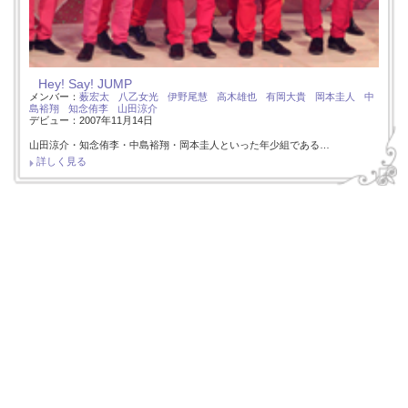
Hey! Say! JUMP
メンバー：
薮宏太
八乙女光
伊野尾慧
高木雄也
有岡大貴
岡本圭人
中
島裕翔
知念侑李
山田涼介
デビュー：2007年11月14日
山田涼介・知念侑李・中島裕翔・岡本圭人といった年少組である…
詳しく見る