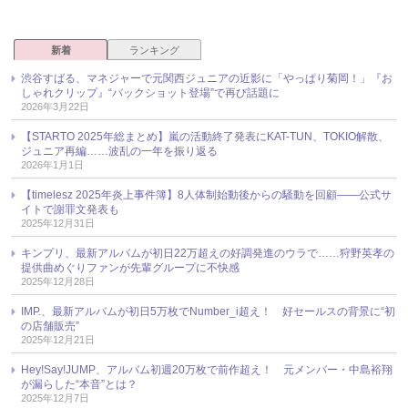
新着
ランキング
渋谷すばる、マネジャーで元関西ジュニアの近影に「やっぱり菊岡！」『お
しゃれクリップ』“バックショット登場”で再び話題に
2026年3月22日
【STARTO 2025年総まとめ】嵐の活動終了発表にKAT-TUN、TOKIO解散、
ジュニア再編……波乱の一年を振り返る
2026年1月1日
【timelesz 2025年炎上事件簿】8人体制始動後からの騒動を回顧――公式サ
イトで謝罪文発表も
2025年12月31日
キンプリ、最新アルバムが初日22万超えの好調発進のウラで……狩野英孝の
提供曲めぐりファンが先輩グループに不快感
2025年12月28日
IMP.、最新アルバムが初日5万枚でNumber_i超え！ 好セールスの背景に“初
の店舗販売”
2025年12月21日
Hey!Say!JUMP、アルバム初週20万枚で前作超え！ 元メンバー・中島裕翔
が漏らした“本音”とは？
2025年12月7日