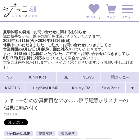
マイページ
ストア
メニュー
夏季休暇 の発送・お問い合わせに関するお知らせ
誠に勝手ながら、以下の期間を休業とさせていただきます。
2026年8月11日(火)~2026年8月16日(日)
休業中にいただきました、ご注文・お問い合わせにつきましては、
営業再開の8月17日(月)以降、順に対応
させていただきます。
また、
8月8日(土)以降にいただいた、ご注文・
お問い合わせにつきましても、
8月17日(月)以降に対応
させていただく場合がございます。
大変ご迷惑をおかけしますが、
何卒ご了承くださいますようお願い申し上げま
す。
V6
KinKi Kids
嵐
NEWS
関ジャニ∞
KAT-TUN
Hey!Say!JUMP
Kis-My-Ft2
Sexy Zone
▼
テキトーなのか真面目なのか……伊野尾慧がリスナーの
偏見に噛み付く
2017.3.9
Hey!Say!JUMP
伊野尾慧
知念侑李