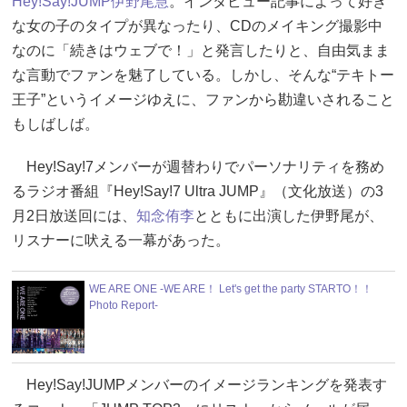
Hey!Say!JUMP
伊野尾慧
。インタビュー記事によって好き
な女の子のタイプが異なったり、CDのメイキング撮影中
なのに「続きはウェブで！」と発言したりと、自由気まま
な言動でファンを魅了している。しかし、そんな“テキトー
王子”というイメージゆえに、ファンから勘違いされること
もしばしば。
Hey!Say!7メンバーが週替わりでパーソナリティを務め
るラジオ番組『Hey!Say!7 Ultra JUMP』（文化放送）の3
月2日放送回には、
知念侑李
とともに出演した伊野尾が、
リスナーに吠える一幕があった。
WE ARE ONE -WE ARE！ Let's get the party STARTO！！
Photo Report-
Hey!Say!JUMPメンバーのイメージランキングを発表す