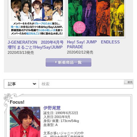
Hey! Say! JUMP ENDLESS
J-GENERATION 2020年4月号
PARADE
増刊 まるごと!!Hey!Say!JUMP
2020/02/12発売
2020/03/13発売
Focus!
伊野尾慧
誕生日: 1990年6月22日
入所日:2001年9月
身長/ 体重: 173cm/54kg
血液型: A
文系が多いジャニーズの中