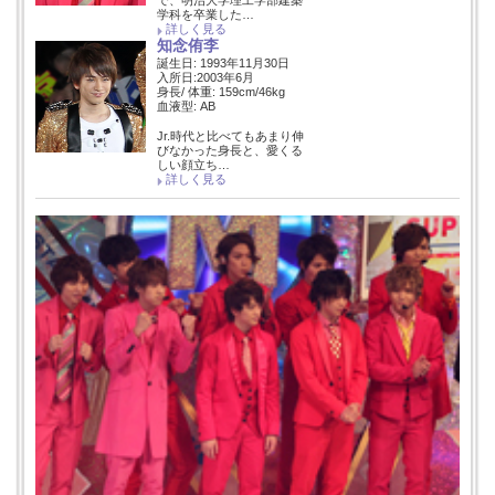
で、明治大学理工学部建築
学科を卒業した…
詳しく見る
知念侑李
誕生日: 1993年11月30日
入所日:2003年6月
身長/ 体重: 159cm/46kg
血液型: AB
Jr.時代と比べてもあまり伸
びなかった身長と、愛くる
しい顔立ち…
詳しく見る