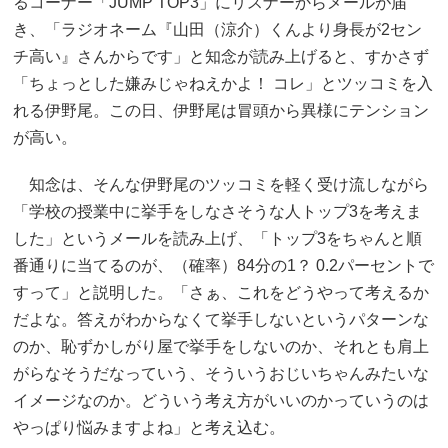
るコーナー「JUMP TOP3」にリスナーからメールが届
き、「ラジオネーム『山田（涼介）くんより身長が2セン
チ高い』さんからです」と知念が読み上げると、すかさず
「ちょっとした嫌みじゃねえかよ！ コレ」とツッコミを入
れる伊野尾。この日、伊野尾は冒頭から異様にテンション
が高い。
知念は、そんな伊野尾のツッコミを軽く受け流しながら
「学校の授業中に挙手をしなさそうな人トップ3を考えま
した」というメールを読み上げ、「トップ3をちゃんと順
番通りに当てるのが、（確率）84分の1？ 0.2パーセントで
すって」と説明した。「さぁ、これをどうやって考えるか
だよな。答えがわからなくて挙手しないというパターンな
のか、恥ずかしがり屋で挙手をしないのか、それとも肩上
がらなそうだなっていう、そういうおじいちゃんみたいな
イメージなのか。どういう考え方がいいのかっていうのは
やっぱり悩みますよね」と考え込む。