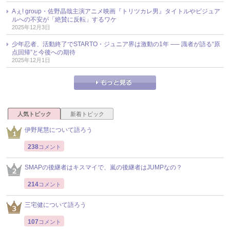
Aぇ! group・佐野晶哉主演アニメ映画『トリツカレ男』タイトルやビジュア
ルへの不安が「絶賛に反転」するワケ
2025年12月3日
少年忍者、活動終了でSTARTO・ジュニア界は激動の1年 ── 識者が語る“原
点回帰”と今後への期待
2025年12月1日
人気トピック
新着トピック
伊野尾慧について語ろう
238
コメント
SMAPの後継者はキスマイで、嵐の後継者はJUMPなの？
214
コメント
三宅健について語ろう
107
コメント