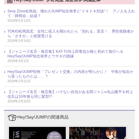
Sexy Zone松島聡、憧れのJUMP知念侑李と“ドキドキ対談”！ アノ人を入れ
て「静岡会」結成？
2018年5月13日
TOKIO松岡昌宏、女性に収入を聞かれたら「別れる」宣言！ 男性視聴者か
ら「さすが」と絶賛受ける
2018年3月14日
【ジャニーズ名言・格言集】KAT-TUN上田竜也が娘と初めて旅行へ＆
Hey!Say!JUMP知念侑李とウサギの因縁
2018年3月1日
Hey!Say!JUMP恒例「プレゼント交換」の内容が明らかに！ 中島が知念か
ら貰ったものとは……？
2018年2月21日
【ジャニーズ名言・格言集】ハゲない自信がある関ジャニ∞丸山隆平＆村上
信五は10年後も同じ髪型!?
2018年2月20日
Hey!Say!JUMPの関連商品