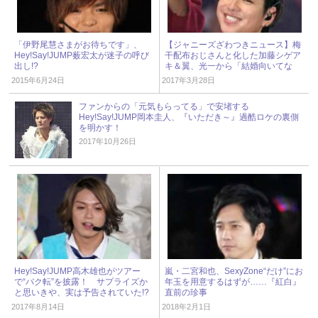
「伊野尾慧さまがお待ちです」、
【ジャニーズざわつきニュース】梅
Hey!Say!JUMP薮宏太が迷子の呼び
干配布おじさんと化した加藤シゲア
出し!?
キ＆翼、光一から「結婚向いてな
い」
2015年6月24日
2017年3月28日
ファンからの「元気もらってる」で安堵する
Hey!Say!JUMP岡本圭人、『いただき～』過酷ロケの裏側
を明かす！
2017年10月26日
Hey!Say!JUMP高木雄也がツアー
嵐・二宮和也、SexyZone“だけ”にお
で“バク転”を披露！ サプライズか
年玉を用意するはずが……『紅白』
と思いきや、実は予告されていた!?
直前の珍事
2017年8月14日
2018年2月1日