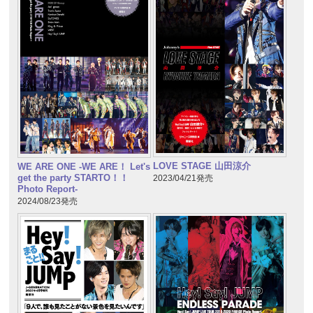
LOVE STAGE 山田涼介
WE ARE ONE -WE ARE！ Let's
get the party STARTO！！
2023/04/21発売
Photo Report-
2024/08/23発売