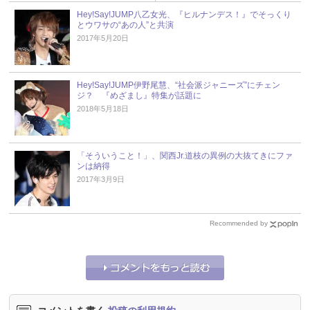
Hey!Say!JUMP八乙女光、『ヒルナンデス！』でそっくり
とウワサの“あの人”と共演
2017年5月20日
Hey!Say!JUMP伊野尾慧、“社会派ジャニーズ”にチェン
ジ？ 『めざまし』特集が話題に
2018年5月18日
「そういうこと！」、関西Jr.道枝の異例の大抜てきにファ
ンは納得
2017年3月9日
Recommended by