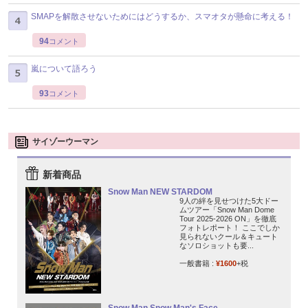
SMAPを解散させないためにはどうするか、スマオタが懸命に考える！
94
コメント
嵐について語ろう
93
コメント
サイゾーウーマン
新着商品
Snow Man NEW STARDOM
9人の絆を見せつけた5大ドー
ムツアー「Snow Man Dome
Tour 2025-2026 ON」を徹底
フォトレポート！ ここでしか
見られないクール＆キュート
なソロショットも要...
一般書籍 :
¥1600
+税
Snow Man Snow Man's Face