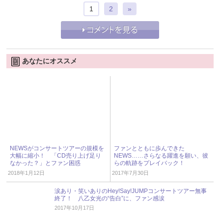
1
2
»
あなたにオススメ
NEWSがコンサートツアーの規模を
ファンとともに歩んできた
大幅に縮小！ 「CD売り上げ足り
NEWS……さらなる躍進を願い、彼
なかった？」とファン困惑
らの軌跡をプレイバック！
2018年1月12日
2017年7月30日
涙あり・笑いありのHey!Say!JUMPコンサートツアー無事
終了！ 八乙女光の“告白”に、ファン感涙
2017年10月17日