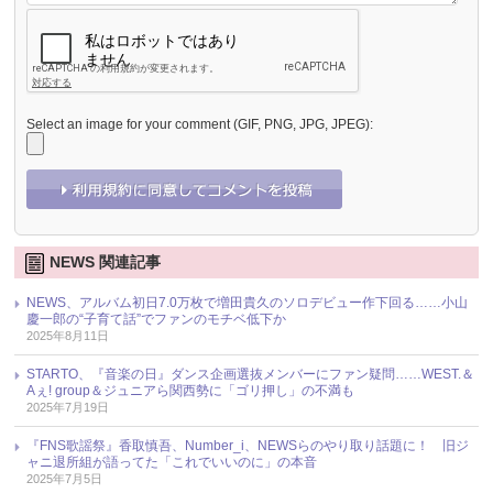
Select an image for your comment (GIF, PNG, JPG, JPEG):
NEWS 関連記事
NEWS、アルバム初日7.0万枚で増田貴久のソロデビュー作下回る……小山
慶一郎の“子育て話”でファンのモチベ低下か
2025年8月11日
STARTO、『音楽の日』ダンス企画選抜メンバーにファン疑問……WEST.＆
Aぇ! group＆ジュニアら関西勢に「ゴリ押し」の不満も
2025年7月19日
『FNS歌謡祭』香取慎吾、Number_i、NEWSらのやり取り話題に！ 旧ジ
ャニ退所組が語ってた「これでいいのに」の本音
2025年7月5日