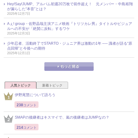
Hey!Say!JUMP、アルバム初週20万枚で前作超え！ 元メンバー・中島裕翔
が漏らした“本音”とは？
2025年12月7日
Aぇ! group・佐野晶哉主演アニメ映画『トリツカレ男』タイトルやビジュア
ルへの不安が「絶賛に反転」するワケ
2025年12月3日
少年忍者、活動終了でSTARTO・ジュニア界は激動の1年 ── 識者が語る“原
点回帰”と今後への期待
2025年12月1日
人気トピック
新着トピック
伊野尾慧について語ろう
238
コメント
SMAPの後継者はキスマイで、嵐の後継者はJUMPなの？
214
コメント