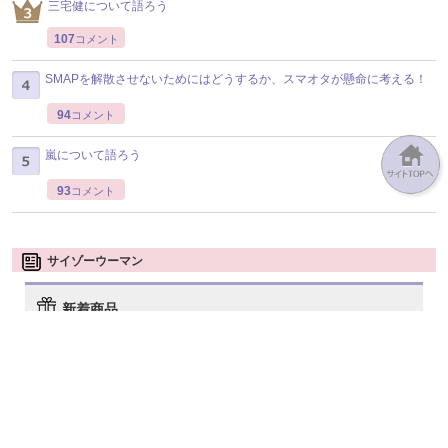
三宅健について語ろう
107
コメント
SMAPを解散させないためにはどうするか、スマオタが懸命に考える！
94
コメント
嵐について語ろう
93
コメント
サイゾーウーマン
新着商品
Snow Man NEW STARDOM
9人の絆を見せつけた5大ドー
ムツアー「Snow Man Dome
Tour 2025-2026 ON」を徹底
フォトレポート！ ここでしか
見られないクール＆キュート
なソロショットも要...
一般書籍 :
¥1600
+税