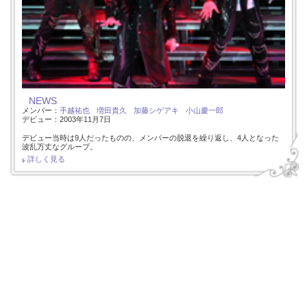
NEWS
メンバー：
手越祐也
増田貴久
加藤シゲアキ
小山慶一郎
デビュー：2003年11月7日
デビュー当時は9人だったものの、メンバーの脱退を繰り返し、4人となった
波乱万丈なグループ。
詳しく見る