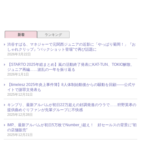
新着
ランキング
渋谷すばる、マネジャーで元関西ジュニアの近影に「やっぱり菊岡！」『お
しゃれクリップ』“バックショット登場”で再び話題に
2026年3月22日
【STARTO 2025年総まとめ】嵐の活動終了発表にKAT-TUN、TOKIO解散、
ジュニア再編……波乱の一年を振り返る
2026年1月1日
【timelesz 2025年炎上事件簿】8人体制始動後からの騒動を回顧――公式サ
イトで謝罪文発表も
2025年12月31日
キンプリ、最新アルバムが初日22万超えの好調発進のウラで……狩野英孝の
提供曲めぐりファンが先輩グループに不快感
2025年12月28日
IMP.、最新アルバムが初日5万枚でNumber_i超え！ 好セールスの背景に“初
の店舗販売”
2025年12月21日