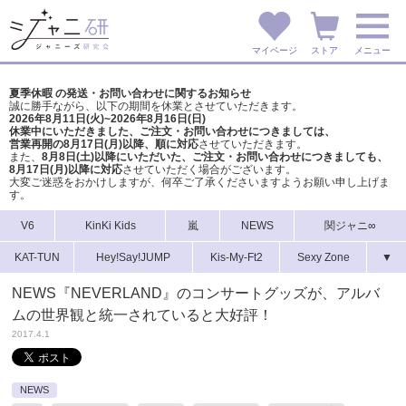
マイページ
ストア
メニュー
夏季休暇 の発送・お問い合わせに関するお知らせ
誠に勝手ながら、以下の期間を休業とさせていただきます。
2026年8月11日(火)~2026年8月16日(日)
休業中にいただきました、ご注文・お問い合わせにつきましては、
営業再開の8月17日(月)以降、順に対応
させていただきます。
また、
8月8日(土)以降にいただいた、ご注文・
お問い合わせにつきましても、
8月17日(月)以降に対応
させていただく場合がございます。
大変ご迷惑をおかけしますが、
何卒ご了承くださいますようお願い申し上げま
す。
V6
KinKi Kids
嵐
NEWS
関ジャニ∞
KAT-TUN
Hey!Say!JUMP
Kis-My-Ft2
Sexy Zone
▼
NEWS『NEVERLAND』のコンサートグッズが、アルバ
ムの世界観と統一されていると大好評！
2017.4.1
NEWS