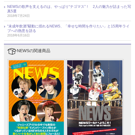
NEWSの歌声を支えるのは、やっぱり“テゴマス”！ 2人の魅力が詰まった写
真5選
2018年7月24日
“未成年飲酒”騒動に揺れるNEWS、「幸せな時間を作りたい」と15周年ライ
ブへの熱意を語る
2018年6月16日
NEWSの関連商品