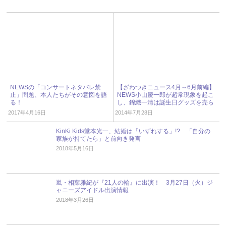
NEWSの「コンサートネタバレ禁
【ざわつきニュース4月～6月前編】
止」問題、本人たちがその意図を語
NEWS小山慶一郎が超常現象を起こ
る！
し、錦織一清は誕生日グッズを売ら
れる！
2017年4月16日
2014年7月28日
KinKi Kids堂本光一、結婚は「いずれする」!? 「自分の
家族が持てたら」と前向き発言
2018年5月16日
嵐・相葉雅紀が『21人の輪』に出演！ 3月27日（火）ジ
ャニーズアイドル出演情報
2018年3月26日