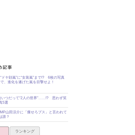
“ドヤ顔嵐”に“女装嵐”まで!? 6枚の写真
で、進化を遂げた嵐を目撃せよ！
idsはいつだって“2人の世界”……!? 思わず笑
真5選
y!JUMP山田涼介に「痩せろブス」と言われて
は誰？
ランキング