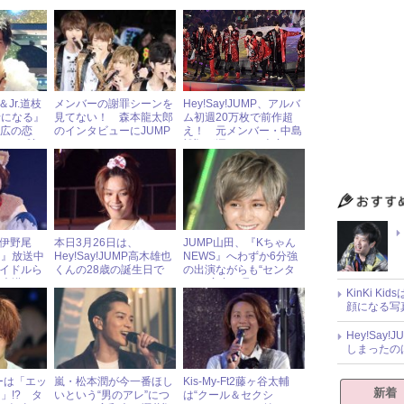
Jr.道枝
メンバーの謝罪シーンを
Hey!Say!JUMP、アルバ
母になる』
見てない！ 森本龍太郎
ム初週20万枚で前作超
“広の恋
のインタビューにJUMP
え！ 元メンバー・中島
者から賛
ファンはモヤモヤ
裕翔が漏らした“本音”と
は？ « ジャニーズ研究会
MP伊野尾
本日3月26日は、
JUMP山田、『Kちゃん
し』放送中
Hey!Say!JUMP高木雄也
NEWS』へわずか6分強
アイドルら
くんの28歳の誕生日で
の出演ながらも“センタ
に大慌て！
す！
ー”の実力を見せる
KinKi K
顔になる写
Hey!Sa
しまったの
ーは「エッ
嵐・松本潤が今一番ほし
Kis-My-Ft2藤ヶ谷太輔
新着
」!? タ
いという“男のアレ”につ
は“クール＆セクシ