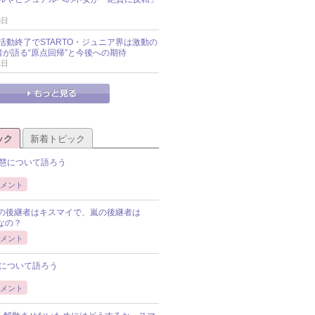
3日
活動終了でSTARTO・ジュニア界は激動の
識者が語る“原点回帰”と今後への期待
1日
ック
新着トピック
慧について語ろう
メント
Pの後継者はキスマイで、嵐の後継者は
Pなの？
メント
について語ろう
メント