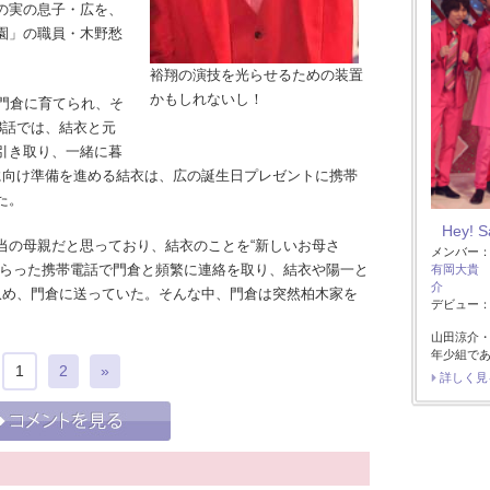
の実の息子・広を、
園」の職員・木野愁
裕翔の演技を光らせるための装置
かもしれないし！
門倉に育てられ、そ
3話では、結衣と元
引き取り、一緒に暮
に向け準備を進める結衣は、広の誕生日プレゼントに携帯
た。
Hey! 
の母親だと思っており、結衣のことを“新しいお母さ
メンバー
もらった携帯電話で門倉と頻繁に連絡を取り、結衣や陽一と
有岡大貴
介
収め、門倉に送っていた。そんな中、門倉は突然柏木家を
デビュー：2
。
山田涼介
年少組で
1
2
»
詳しく見