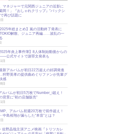
、マネジャーで元関西ジュニアの近影に
菊岡！」『おしゃれクリップ』“バックシ
”で再び話題に
2日
O 2025年総まとめ】嵐の活動終了発表に
N、TOKIO解散、ジュニア再編……波乱の一
る
日
esz 2025年炎上事件簿】8人体制始動後からの
――公式サイトで謝罪文発表も
31日
最新アルバムが初日22万超えの好調発進
…狩野英孝の提供曲めぐりファンが先輩グ
快感
28日
新アルバムが初日5万枚でNumber_i超え！
の背景に“初の店舗販売”
21日
y!JUMP、アルバム初週20万枚で前作超え！
・中島裕翔が漏らした“本音”とは？
7日
oup・佐野晶哉主演アニメ映画『トリツカレ
ルやビジュアルへの不安が「絶賛に反転」