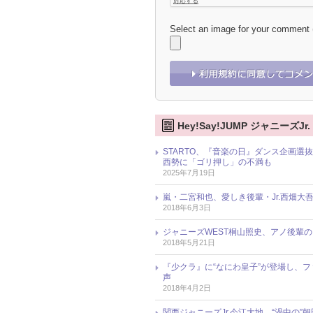
Select an image for your comment
Hey!Say!JUMP ジャニーズJ
STARTO、『音楽の日』ダンス企画選抜メ
西勢に「ゴリ押し」の不満も
2025年7月19日
嵐・二宮和也、愛しき後輩・Jr.西畑大
2018年6月3日
ジャニーズWEST桐山照史、アノ後輩
2018年5月21日
『少クラ』に“なにわ皇子”が登場し、ファ
声
2018年4月2日
関西ジャニーズJr.今江大地、“渦中の”