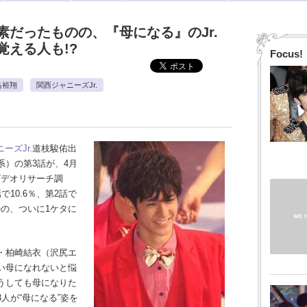
素だったものの、『母になる』のJr.
える人も!?
Focus!
島裕翔
関西ジャニーズJr.
ーズJr.
道枝駿佑出
）の第3話が、4月
ビデオリサーチ調
10.6％、第2話で
のの、ついに1ケタに
・柏崎結衣（沢尻エ
い母になれないと悩
うしても母になりた
人が“母になる”姿を