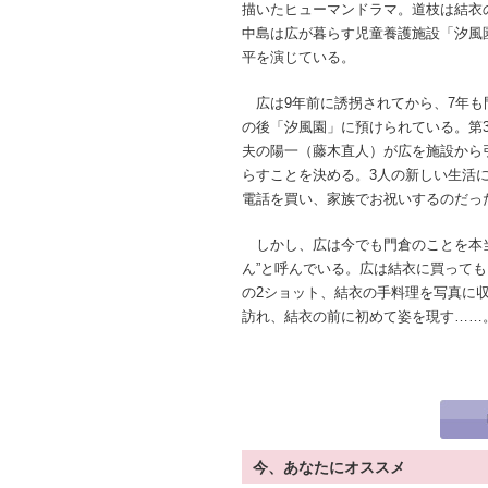
描いたヒューマンドラマ。道枝は結衣
中島は広が暮らす児童養護施設「汐風
平を演じている。
広は9年前に誘拐されてから、7年も
の後「汐風園」に預けられている。第
夫の陽一（藤木直人）が広を施設から
らすことを決める。3人の新しい生活
電話を買い、家族でお祝いするのだっ
しかし、広は今でも門倉のことを本当
ん”と呼んでいる。広は結衣に買って
の2ショット、結衣の手料理を写真に
訪れ、結衣の前に初めて姿を現す……
今、あなたにオススメ