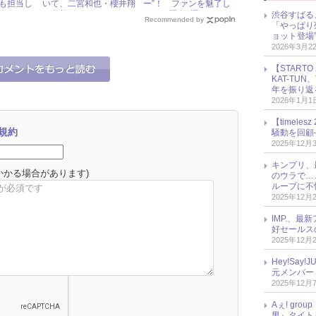
Pも担当し
いて、二宮和也・櫻井翔
ー”！ ファンを魅了し
正体とは
と白熱トーク！
まくる写真5選
渋谷すばる
Recommended by
「やっぱり
ョット登場
2026年3月2
【START
KAT-TU
年を振り返
2026年1月1
【timel
規約
騒動を回顧
2025年12月
キンプリ、
かかる場合があります)
のウラで…
ループに不
2025年12月
IMP.、最
好セールス
2025年12月
Hey!Sa
元メンバー
2025年12月
Aぇ! gr
男』タイト