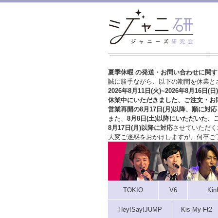
夏季休暇 の発送・お問い合わせに関
誠に勝手ながら、以下の期間を休業と
2026年8月11日(火)~2026年8月16日(日)
休業中にいただきました、ご注文・お
営業再開の8月17日(月)以降、順に対応
また、
8月8日(土)以降にいただいた、
8月17日(月)以降に対応
させていただく
大変ご迷惑をおかけしますが、
何卒ご
TOKIO
V6
Kin
Hey!Say!JUMP
Kis-My-Ft2