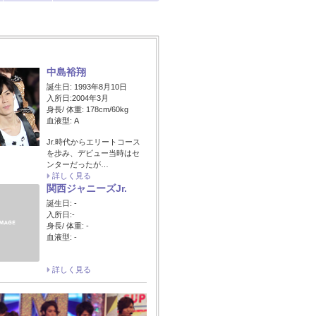
中島裕翔
誕生日: 1993年8月10日
入所日:2004年3月
身長/ 体重: 178cm/60kg
血液型: A
Jr.時代からエリートコース
を歩み、デビュー当時はセ
ンターだったが…
詳しく見る
関西ジャニーズJr.
誕生日: -
入所日:-
身長/ 体重: -
血液型: -
詳しく見る