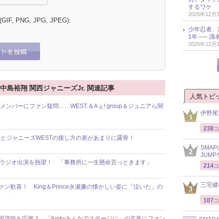
するワケ
2025年12月
 (GIF, PNG, JPG, JPEG):
少年忍者、
1年 ── 
2025年12月
r. 中島裕翔 関西ジャニーズJr. 関連記事
人気トピ
ンバーにファン疑問……WEST.＆Aぇ! group＆ジュニアら関
伊野尾
238
コ
吾とジャニーズWESTの接し方の差があまりに露骨！
SMA
JUM
のラジオ出演を熱望！ 「事務所に一生懸命言っときます」
214
コ
三宅健
ン歓喜！ King＆Prince永瀬廉の懐かしい姿に「泣いた」の
107
コ
朝田淳弥を応援？ 「funkyみんなでステージに」の言葉にファン