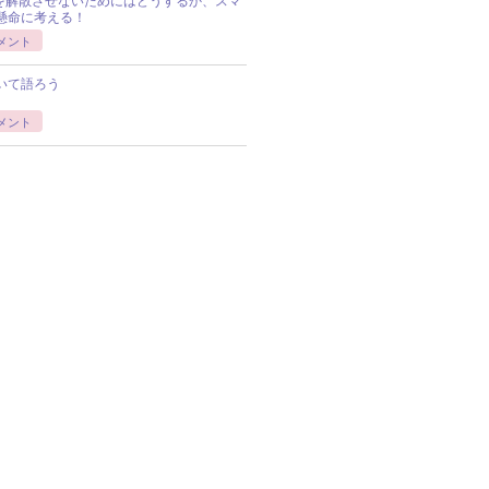
Pを解散させないためにはどうするか、スマ
懸命に考える！
メント
いて語ろう
メント