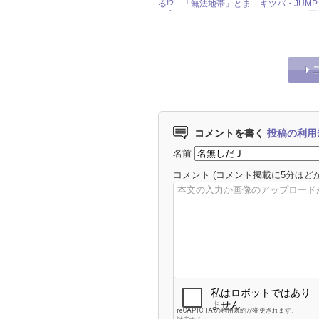
る!? 「無法地帯」とま
キツバ・JUM
で言われたファンマナー
た“ライス”の
の酷さ
コメントを書く
投稿の利用
名前
コメント
(コメント掲載に5分ほど