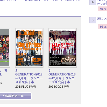
SMA
オタが
94
コ
嵐につ
93
コ
. 素
J-
J-
L
GENERATION2019
GENERATION2018
年1月号 ｜ジャニー
年12月号 ｜ジャニ
ズ研究会｜本
ーズ研究会｜本
発売
2018/11/23発売
2018/10/23発売