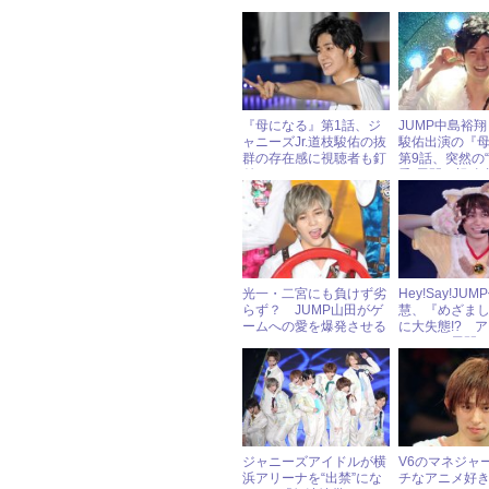
『母になる』第1話、ジ
JUMP中島裕翔＆
ャニーズJr.道枝駿佑の抜
駿佑出演の『
群の存在感に視聴者も釘
第9話、突然の
付け
愛”展開に視聴
否両論……
光一・二宮にも負けず劣
Hey!Say!JU
らず？ JUMP山田がゲ
慧、『めざま
ームへの愛を爆発させる
に大失態!? 
しからぬ展開
ジャニーズアイドルが横
V6のマネジャ
浜アリーナを“出禁”にな
チなアニメ好き