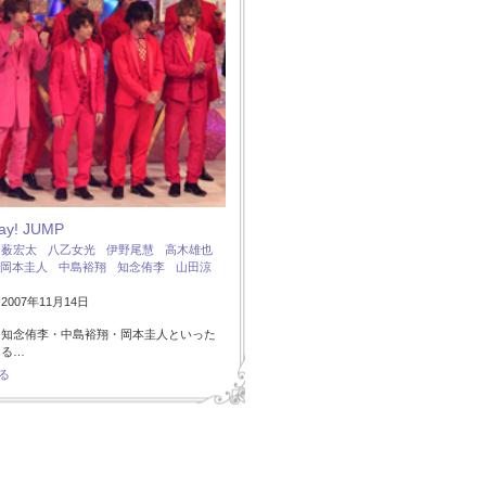
Say! JUMP
：
薮宏太
八乙女光
伊野尾慧
高木雄也
岡本圭人
中島裕翔
知念侑李
山田涼
007年11月14日
・知念侑李・中島裕翔・岡本圭人といった
ある…
る