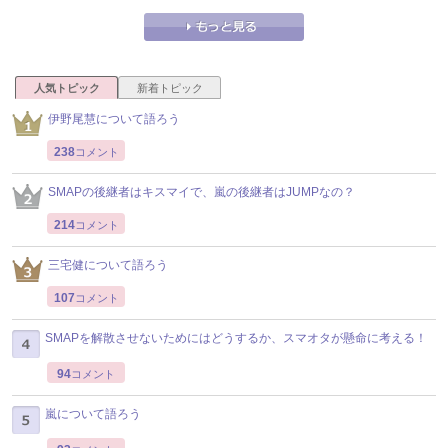
人気トピック
新着トピック
伊野尾慧について語ろう
238
コメント
SMAPの後継者はキスマイで、嵐の後継者はJUMPなの？
214
コメント
三宅健について語ろう
107
コメント
SMAPを解散させないためにはどうするか、スマオタが懸命に考える！
94
コメント
嵐について語ろう