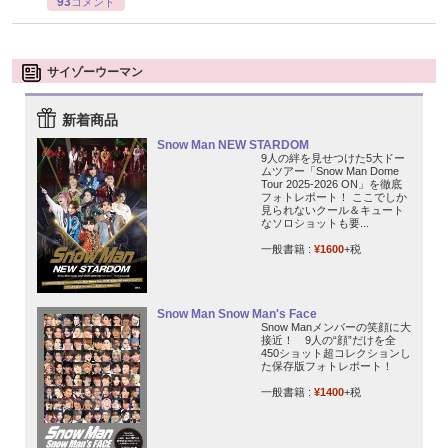
93
コメント
サイゾーウーマン
新着商品
Snow Man NEW STARDOM
9人の絆を見せつけた5大ドー
ムツアー「Snow Man Dome
Tour 2025-2026 ON」を徹底
フォトレポート！ ここでしか
見られないクール＆キュート
なソロショットも要...
一般書籍 :
¥1600
+税
Snow Man Snow Man's Face
Snow Manメンバーの笑顔に大
接近！ 9人の“顔”だけを全
450ショット超コレクションし
た保存版フォトレポート！
一般書籍 :
¥1400
+税