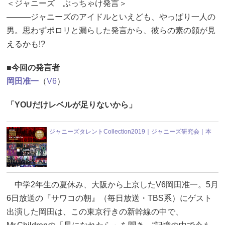
＜ジャニーズ ぶっちゃけ発言＞
―――ジャニーズのアイドルといえども、やっぱり一人の
男。思わずポロリと漏らした発言から、彼らの素の顔が見
えるかも!?
■今回の発言者
岡田准一
（
V6
）
「YOUだけレベルが足りないから」
ジャニーズタレントCollection2019｜ジャニーズ研究会｜本
中学2年生の夏休み、大阪から上京したV6岡田准一。5月
6日放送の『サワコの朝』（毎日放送・TBS系）にゲスト
出演した岡田は、この東京行きの新幹線の中で、