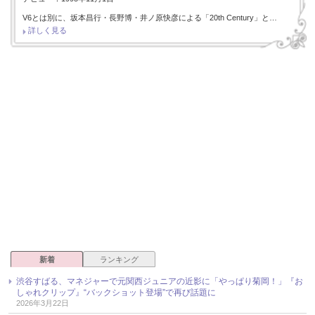
V6とは別に、坂本昌行・長野博・井ノ原快彦による「20th Century」と…
詳しく見る
新着
ランキング
渋谷すばる、マネジャーで元関西ジュニアの近影に「やっぱり菊岡！」『お
しゃれクリップ』“バックショット登場”で再び話題に
2026年3月22日