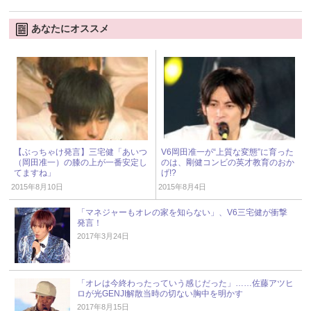
あなたにオススメ
【ぶっちゃけ発言】三宅健「あいつ
V6岡田准一が“上質な変態”に育った
（岡田准一）の膝の上が一番安定し
のは、剛健コンビの英才教育のおか
てますね」
げ!?
2015年8月10日
2015年8月4日
「マネジャーもオレの家を知らない」、V6三宅健が衝撃
発言！
2017年3月24日
「オレは今終わったっていう感じだった」……佐藤アツヒ
ロが光GENJI解散当時の切ない胸中を明かす
2017年8月15日