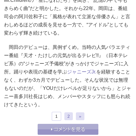
Mr.Childrenの「星になれたら」を聞き、“記憶の中で今も
きらめく曲”だと明かした。それから22年。岡田は、番組
司会の阿川佐和子に「風格が表れて立派な俳優さん」と言
わしめるほどの成長を見せる一方で、“アイドル”としても
変わらず輝き続けている。
岡田のデビューは、異例ずくめ。当時の人気バラエティ
ー番組『天才・たけしの元気が出るテレビ!!』（日本テレ
ビ系）の“ジャニーズ予備校”がきっかけでジャニーズに入
所。踊りや表現の基礎を学ぶ
ジャニーズJr.
を経験すること
なく、わずか3カ月でデビューした。そんな状況では無理
もないのだが、「YOUだけレベルが足りないから」とジャ
ニー喜多川社長はじめ、メンバーやスタッフにも怒られ続
けてきたという。
1
2
»