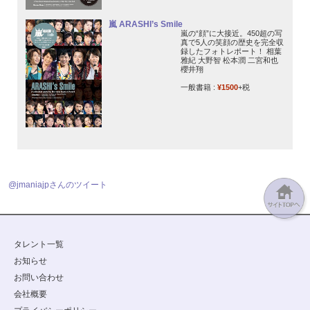
嵐 ARASHI’s Smile
嵐の“顔”に大接近。450超の写
真で5人の笑顔の歴史を完全収
録したフォトレポート！ 相葉
雅紀 大野智 松本潤 二宮和也
櫻井翔
一般書籍 :
¥1500
+税
@jmaniajpさんのツイート
タレント一覧
お知らせ
お問い合わせ
会社概要