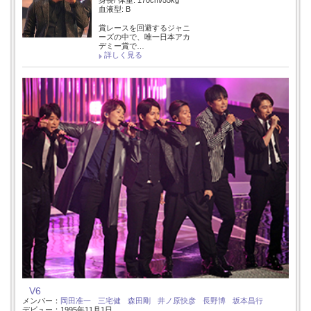
血液型: B
賞レースを回避するジャニ
ーズの中で、唯一日本アカ
デミー賞で…
詳しく見る
V6
メンバー：
岡田准一
三宅健
森田剛
井ノ原快彦
長野博
坂本昌行
デビュー：1995年11月1日