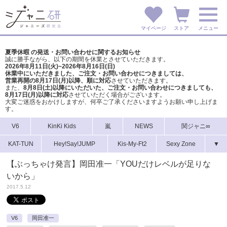
マイページ
ストア
メニュー
夏季休暇 の発送・お問い合わせに関するお知らせ
誠に勝手ながら、以下の期間を休業とさせていただきます。
2026年8月11日(火)~2026年8月16日(日)
休業中にいただきました、ご注文・お問い合わせにつきましては、
営業再開の8月17日(月)以降、順に対応
させていただきます。
また、
8月8日(土)以降にいただいた、ご注文・
お問い合わせにつきましても、
8月17日(月)以降に対応
させていただく場合がございます。
大変ご迷惑をおかけしますが、
何卒ご了承くださいますようお願い申し上げま
す。
V6
KinKi Kids
嵐
NEWS
関ジャニ∞
KAT-TUN
Hey!Say!JUMP
Kis-My-Ft2
Sexy Zone
▼
【ぶっちゃけ発言】岡田准一「YOUだけレベルが足りな
いから」
2017.5.12
V6
岡田准一