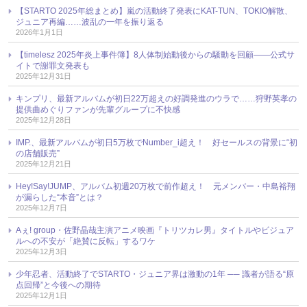
【STARTO 2025年総まとめ】嵐の活動終了発表にKAT-TUN、TOKIO解散、
ジュニア再編……波乱の一年を振り返る
2026年1月1日
【timelesz 2025年炎上事件簿】8人体制始動後からの騒動を回顧――公式サ
イトで謝罪文発表も
2025年12月31日
キンプリ、最新アルバムが初日22万超えの好調発進のウラで……狩野英孝の
提供曲めぐりファンが先輩グループに不快感
2025年12月28日
IMP.、最新アルバムが初日5万枚でNumber_i超え！ 好セールスの背景に“初
の店舗販売”
2025年12月21日
Hey!Say!JUMP、アルバム初週20万枚で前作超え！ 元メンバー・中島裕翔
が漏らした“本音”とは？
2025年12月7日
Aぇ! group・佐野晶哉主演アニメ映画『トリツカレ男』タイトルやビジュア
ルへの不安が「絶賛に反転」するワケ
2025年12月3日
少年忍者、活動終了でSTARTO・ジュニア界は激動の1年 ── 識者が語る“原
点回帰”と今後への期待
2025年12月1日