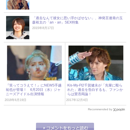
「過去なんて彼女に思い浮かばせない」、神発言連発の玉
森裕太の「an・an」SEX特集
2015年8月17日
『笑ってコラえて！』にNEWS手越
Kis-My-Ft2千賀健永が「先輩に殴ら
祐也が登場！ 6月20日（水）ジャ
れた」過去を告白するも、ファンか
ニーズアイドル出演情報
らは賛否両論！
2018年6月19日
2017年12月4日
Recommended by