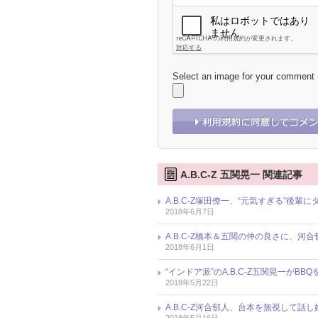
Select an image for your comment
A.B.C-Z 五関晃一 関連記事
A.B.C-Z塚田僚一、“元気すぎる”後
2018年6月7日
A.B.C-Z橋本＆五関の仲の良さに、河
2018年6月1日
“インドア派”のA.B.C-Z五関晃一が
2018年5月22日
A.B.C-Z河合郁人、台本を無視して