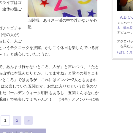
のライブはゴ
、連休の過ご
A.B.C-
五関様、ありさ一派の中で浮かないか心
メンバー
配……
ゴチャゴチャ
太
橋本良
デビュー：2
（他の人が）
らしく、人ご
アクロバッ
ーを果た
というテクニックを披露。かしこく休日を楽しんでいる河
詳しく見
～！」と感心していたようだ。
で、あんまり行かないところ、人が」と言いつつ、「たと
ら出ずに本読んだりとか、してますね」と堂々の引きこも
いところ」ではあるが、これにはメンバー2人ともあきれ
ことは公言していた五関だが、お気に入りだという自宅のソ
まだゴールデンウィーク明日もあるし、五関くんはなにか
番組）で発表してよちゃんと！」（河合）とメンバーに発
1
2
»