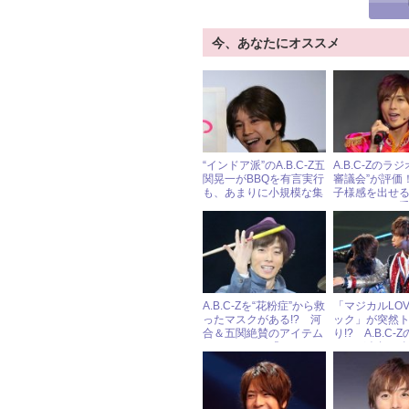
今、あなたにオススメ
“インドア派”のA.B.C-Z五
A.B.C-Zのラ
関晃一がBBQを有言実行
審議会”が評価
も、あまりに小規模な集
子様感を出せ
まりに……
とアドバイス
A.B.C-Zを“花粉症”から救
「マジカルLO
ったマスクがある!? 河
ック」が突然
合＆五関絶賛のアイテム
り!? A.B.C-
に、ファンも「めちゃく
イトが今年も
ちゃいい！」