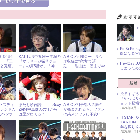
KinKi K
顔になる写
ジオを“番組
KAT-TUN中丸雄一主演の
A.B.C-Z五関晃一、ラジ
！ 「王
『マッサージ探偵ジョ
オ収録に“寝坊”で遅
Hey!Sa
ると完璧」
ー』の第5話が、「神
刻！ 理由は「朝まで○○
しまったの
受ける
回」と「無理！」の賛否
を見てしまって……」!?
両論となったある手法と
は……
新着
渋谷すばる
「やっぱり
ョット登場
VEスティ
またも珍言誕生！ Sexy
A.B.C-Z河合郁人の舞台
2026年3月2
トレンド入
Zone中島健人の汗から
が発表されるも、ファン
Zのペンラ
は星が出てる？
は某スタッフに不安!?
【START
奇抜すぎる
KAT-TU
年を振り返
2026年1月1