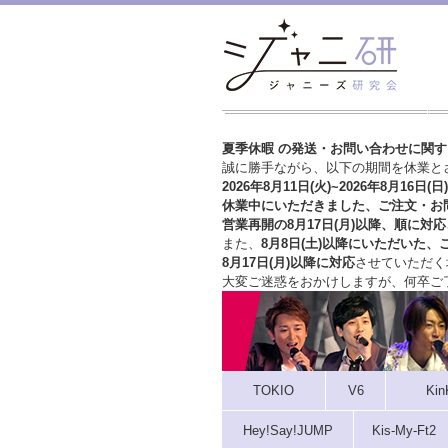
夏季休暇 の発送・お問い合わせに関
誠に勝手ながら、以下の期間を休業と
2026年8月11日(火)~2026年8月16日(日)
休業中にいただきました、ご注文・お
営業再開の8月17日(月)以降、順に対応
また、
8月8日(土)以降にいただいた、
8月17日(月)以降に対応
させていただく
大変ご迷惑をおかけしますが、
何卒ご
TOKIO
V6
Kin
Hey!Say!JUMP
Kis-My-Ft2