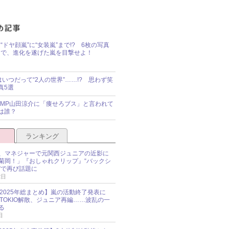
“ドヤ顔嵐”に“女装嵐”まで!? 6枚の写真
で、進化を遂げた嵐を目撃せよ！
idsはいつだって“2人の世界”……!? 思わず笑
真5選
y!JUMP山田涼介に「痩せろブス」と言われて
は誰？
ランキング
、マネジャーで元関西ジュニアの近影に
菊岡！」『おしゃれクリップ』“バックシ
”で再び話題に
2日
O 2025年総まとめ】嵐の活動終了発表に
N、TOKIO解散、ジュニア再編……波乱の一
る
日