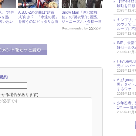
【timel
騒動を回顧
2025年12月
郁人、“急性
A.B.C-Zの楽曲は“結婚
Snow Man『滝沢歌舞
さを熱
式”向き!? 「永遠の愛」
伎』の“謎衣装”に困惑、
キンプリ、
苦い思い
を誓うのにピッタリな曲
ジャニーズJr.・金指一世
のウラで…
を、メンバーがオススメ
の“ヤンチャ”な髪形！
ループに不
Recommended by
ジャニーズ“気になる”写
2025年12月
真
IMP.、最
好セールス
2025年12月
Hey!Sa
元メンバー
2025年12月
規約
Aぇ! gr
男』タイト
するワケ
2025年12月
かかる場合があります)
少年忍者、
1年 ── 
2025年12月