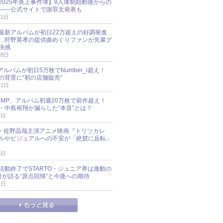
esz 2025年炎上事件簿】8人体制始動後からの
――公式サイトで謝罪文発表も
31日
最新アルバムが初日22万超えの好調発進
…狩野英孝の提供曲めぐりファンが先輩グ
快感
28日
新アルバムが初日5万枚でNumber_i超え！
の背景に“初の店舗販売”
21日
y!JUMP、アルバム初週20万枚で前作超え！
・中島裕翔が漏らした“本音”とは？
7日
oup・佐野晶哉主演アニメ映画『トリツカレ
ルやビジュアルへの不安が「絶賛に反転」
3日
活動終了でSTARTO・ジュニア界は激動の
識者が語る“原点回帰”と今後への期待
1日