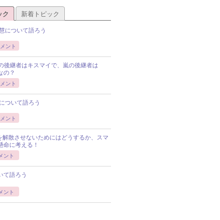
ック
新着トピック
慧について語ろう
メント
Pの後継者はキスマイで、嵐の後継者は
Pなの？
メント
について語ろう
メント
Pを解散させないためにはどうするか、スマ
懸命に考える！
メント
いて語ろう
メント