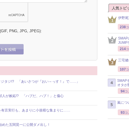
人気トピ
伊野尾
238
コ
 (GIF, PNG, JPG, JPEG):
SMA
JUM
214
コ
三宅健
107
コ
SMA
輩にタジタジ!? 「あいさつが『おい～っす！』で……」
オタが
94
コ
合郁人が嫉妬!? 「ハブだ、ハブ！」と傷心
嵐につ
BBQを有言実行も、あまりに小規模な集まりに……
93
コ
話し始めた五関晃一に公開ダメ出し！