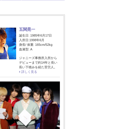
五関晃一
誕生日: 1985年6月17日
入所日:1998年6月
身長/ 体重: 165cm/52kg
血液型: A
ジャニーズ事務所入所から
デビューまで約14年と長い
長い下積みを経た苦労人。
詳しく見る