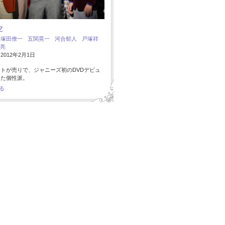
Z
：
塚田僚一
五関晃一
河合郁人
戸塚祥
亮
012年2月1日
トが売りで、ジャニーズ初のDVDデビュ
した個性派。
る