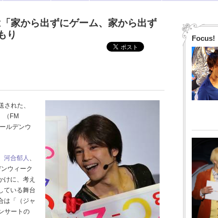
GWは「家から出ずにゲーム、家から出ず
もり
Focus!
送された、
5』（FM
ゴールデンウ
、
河合郁人
、
デンウィーク
かけに、考え
している舞台
合は「（ジャ
コンサートの