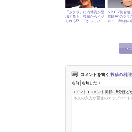
『少クラ』に内博貴が登
A.B.C-Z河合
場するも、後輩からイジ
胃腸炎”のツラ
られる!? 「かっこい
弁！ 3年前の
い！」と言われつつ……
出を振り返る
コメントを書く
投稿の利用
名前
コメント
(コメント掲載に5分ほど