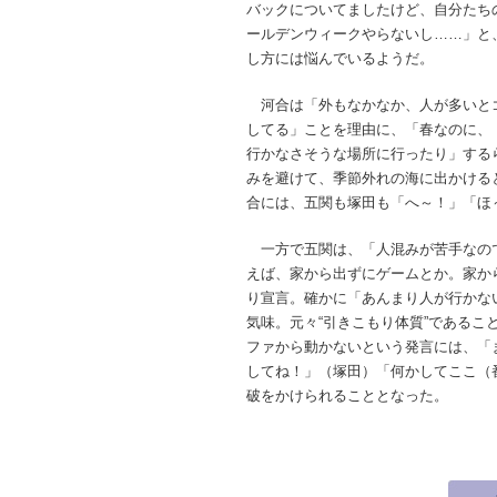
バックについてましたけど、自分たち
ールデンウィークやらないし……」と
し方には悩んでいるようだ。
河合は「外もなかなか、人が多いと
してる」ことを理由に、「春なのに、
行かなさそうな場所に行ったり」する
みを避けて、季節外れの海に出かける
合には、五関も塚田も「へ～！」「ほ
一方で五関は、「人混みが苦手なの
えば、家から出ずにゲームとか。家か
り宣言。確かに「あんまり人が行かな
気味。元々“引きこもり体質”である
ファから動かないという発言には、「
してね！」（塚田）「何かしてここ（
破をかけられることとなった。