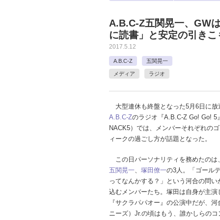
A.B.C-Z五関晃一、
に読書」と安定の引きこ
2017.5.12
A.B.C-Z
五関晃一
メディア
ラジオ
大型連休も終盤となった5月6日に放
A.B.C-Z
のラジオ『A.B.C-Z Go! Go! 
NACK5）では、メンバーそれぞれの
ィークの過ごし方が話題となった。
この日パーソナリティを務めたのは
五関晃一
、
塚田僚一
の3人。「ゴール
ってなんかする？」という河合の問い
込むメンバーたち。塚田は自身が主演
『サクラパパオー』の公演中だが、河
ニーズ）Jr.の頃はもう、誰かしらの