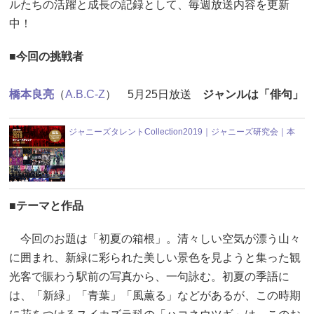
ルたちの活躍と成長の記録として、毎週放送内容を更新
中！
■今回の挑戦者
橋本良亮
（
A.B.C-Z
） 5月25日放送
ジャンルは「俳句」
ジャニーズタレントCollection2019｜ジャニーズ研究会｜本
■テーマと作品
今回のお題は「初夏の箱根」。清々しい空気が漂う山々
に囲まれ、新緑に彩られた美しい景色を見ようと集った観
光客で賑わう駅前の写真から、一句詠む。初夏の季語に
は、「新緑」「青葉」「風薫る」などがあるが、この時期