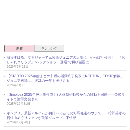
新着
ランキング
渋谷すばる、マネジャーで元関西ジュニアの近影に「やっぱり菊岡！」『お
しゃれクリップ』“バックショット登場”で再び話題に
2026年3月22日
【STARTO 2025年総まとめ】嵐の活動終了発表にKAT-TUN、TOKIO解散、
ジュニア再編……波乱の一年を振り返る
2026年1月1日
【timelesz 2025年炎上事件簿】8人体制始動後からの騒動を回顧――公式サ
イトで謝罪文発表も
2025年12月31日
キンプリ、最新アルバムが初日22万超えの好調発進のウラで……狩野英孝の
提供曲めぐりファンが先輩グループに不快感
2025年12月28日