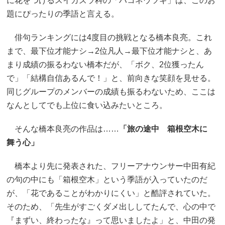
に花をつけるスイカズラ科の「ハコネウツギ」は、このお
題にぴったりの季語と言える。
俳句ランキングには4度目の挑戦となる橋本良亮。これ
まで、最下位才能ナシ→2位凡人→最下位才能ナシと、あ
まり成績の振るわない橋本だが、「ボク、2位獲ったん
で」「結構自信あるんで！」と、前向きな笑顔を見せる。
同じグループのメンバーの成績も振るわないため、ここは
なんとしてでも上位に食い込みたいところ。
そんな橋本良亮の作品は……
「旅の途中 箱根空木に
舞う心」
橋本より先に発表された、フリーアナウンサー中田有紀
の句の中にも「箱根空木」という季語が入っていたのだ
が、「花であることがわかりにくい」と酷評されていた。
そのため、「先生がすごくダメ出ししてたんで、心の中で
『まずい、終わったな』って思いましたよ」と、中田の発