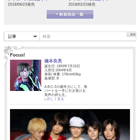
2018/06/23発売
2018/02/23発売
Focus!
橋本良亮
誕生日: 1993年7月15日
入所日:2004年9月
身長/ 体重: 178cm/63kg
血液型: B
A.B.C-Zの最年少にして、歌
パートを一手に引き受ける
美声の持ち主。
詳しく見る