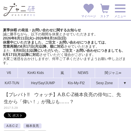
マイページ
ストア
メニュー
夏季休暇 の発送・お問い合わせに関するお知らせ
誠に勝手ながら、以下の期間を休業とさせていただきます。
2026年8月11日(火)~2026年8月16日(日)
休業中にいただきました、ご注文・お問い合わせにつきましては、
営業再開の8月17日(月)以降、順に対応
させていただきます。
また、
8月8日(土)以降にいただいた、ご注文・
お問い合わせにつきましても、
8月17日(月)以降に対応
させていただく場合がございます。
大変ご迷惑をおかけしますが、
何卒ご了承くださいますようお願い申し上げま
す。
V6
KinKi Kids
嵐
NEWS
関ジャニ∞
KAT-TUN
Hey!Say!JUMP
Kis-My-Ft2
Sexy Zone
▼
【プレバト!! ウォッチ】A.B.C-Z橋本良亮の俳句に、先
生から「偉い！」が飛ぶも……？
2017.5.29
A.B.C-Z
橋本良亮