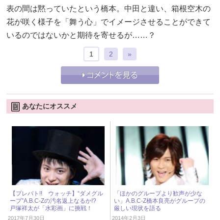
表の間は黙っていたという橋本。中田と違い、箱根空木の
花が咲く様子を「舞う心」でイメージさせることができて
いるのではないかと期待を寄せるが……？
1
2
»
あなたにオススメ
【プレバト!! ウォッチ】“ダメグル
「ほかのグループより歓声が少な
ープ”A.B.C-Zの汚名返上なるか!?
い」A.B.C-Z橋本良亮がグループの
戸塚祥太が「水彩画」に挑戦！
厳しい現状を語る
2017年7月30日
2014年2月3日