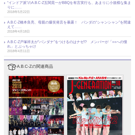
“インドア派”のA.B.C-Z五関晃一がBBQを有言実行も、あまりに小規模な集ま
りに……
2018年5月22日
A.B.C-Z橋本良亮、母親の爆笑発言を暴露！ パンダの“シャンシャン”を間違
えて……
2018年4月18日
A.B.C-Z戸塚祥太が“バンダナ”をつけるのはナゼ!? メンバーが「○○への憧
れ」とぶっちゃけ
2018年4月11日
A.B.C-Zの関連商品