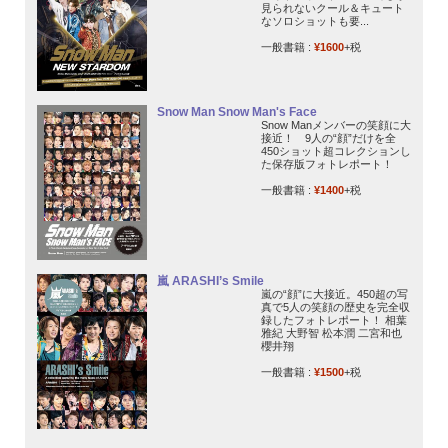
見られないクール＆キュート
なソロショットも要...
一般書籍 :
¥1600
+税
Snow Man Snow Man's Face
Snow Manメンバーの笑顔に大
接近！ 9人の“顔”だけを全
450ショット超コレクションし
た保存版フォトレポート！
一般書籍 :
¥1400
+税
嵐 ARASHI’s Smile
嵐の“顔”に大接近。450超の写
真で5人の笑顔の歴史を完全収
録したフォトレポート！ 相葉
雅紀 大野智 松本潤 二宮和也
櫻井翔
一般書籍 :
¥1500
+税