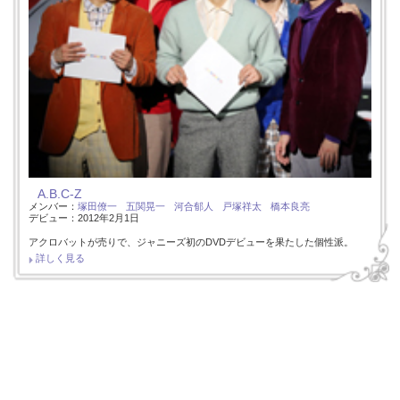
A.B.C-Z
メンバー：
塚田僚一
五関晃一
河合郁人
戸塚祥太
橋本良亮
デビュー：2012年2月1日
アクロバットが売りで、ジャニーズ初のDVDデビューを果たした個性派。
詳しく見る