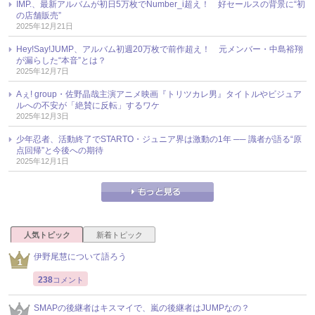
IMP.、最新アルバムが初日5万枚でNumber_i超え！ 好セールスの背景に“初
の店舗販売”
2025年12月21日
Hey!Say!JUMP、アルバム初週20万枚で前作超え！ 元メンバー・中島裕翔
が漏らした“本音”とは？
2025年12月7日
Aぇ! group・佐野晶哉主演アニメ映画『トリツカレ男』タイトルやビジュア
ルへの不安が「絶賛に反転」するワケ
2025年12月3日
少年忍者、活動終了でSTARTO・ジュニア界は激動の1年 ── 識者が語る“原
点回帰”と今後への期待
2025年12月1日
人気トピック
新着トピック
伊野尾慧について語ろう
238
コメント
SMAPの後継者はキスマイで、嵐の後継者はJUMPなの？