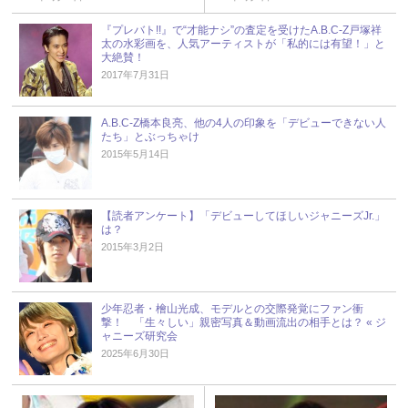
『プレバト!!』で“才能ナシ”の査定を受けたA.B.C-Z戸塚祥
太の水彩画を、人気アーティストが「私的には有望！」と
大絶賛！
2017年7月31日
A.B.C-Z橋本良亮、他の4人の印象を「デビューできない人
たち」とぶっちゃけ
2015年5月14日
【読者アンケート】「デビューしてほしいジャニーズJr.」
は？
2015年3月2日
少年忍者・檜山光成、モデルとの交際発覚にファン衝
撃！ 「生々しい」親密写真＆動画流出の相手とは？ « ジ
ャニーズ研究会
2025年6月30日