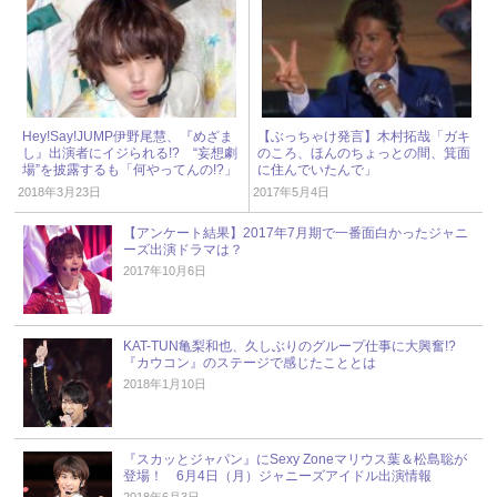
Hey!Say!JUMP伊野尾慧、『めざま
【ぶっちゃけ発言】木村拓哉「ガキ
し』出演者にイジられる!? “妄想劇
のころ、ほんのちょっとの間、箕面
場”を披露するも「何やってんの!?」
に住んでいたんで」
2018年3月23日
2017年5月4日
【アンケート結果】2017年7月期で一番面白かったジャニ
ーズ出演ドラマは？
2017年10月6日
KAT-TUN亀梨和也、久しぶりのグループ仕事に大興奮!?
『カウコン』のステージで感じたこととは
2018年1月10日
『スカッとジャパン』にSexy Zoneマリウス葉＆松島聡が
登場！ 6月4日（月）ジャニーズアイドル出演情報
2018年6月3日