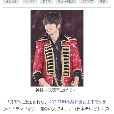
ざわつき
ツッコミ
ドラマ
ファンの反応
メディア
不安
神様～視聴率上げて～!!
6月3日に放送された、
KAT-TUN
亀梨和也
と
山下智久
出
演のドラマ『ボク、運命の人です。』（日本テレビ系）第