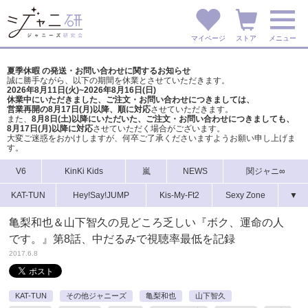
マイページ
ストア
メニュー
夏季休暇 の発送・お問い合わせに関するお知らせ
誠に勝手ながら、以下の期間を休業とさせていただきます。
2026年8月11日(火)~2026年8月16日(日)
休業中にいただきました、ご注文・お問い合わせにつきましては、
営業再開の8月17日(月)以降、順に対応
させていただきます。
また、
8月8日(土)以降にいただいた、ご注文・
お問い合わせにつきましても、
8月17日(月)以降に対応
させていただく場合がございます。
大変ご迷惑をおかけしますが、
何卒ご了承くださいますようお願い申し上げま
す。
V6
KinKi Kids
嵐
NEWS
関ジャニ∞
KAT-TUN
Hey!Say!JUMP
Kis-My-Ft2
Sexy Zone
▼
亀梨和也＆山下智久の見どころ乏しい『ボク、運命の人
です。』第8話、中だるみで視聴率最低を記録
2017.6.8
KAT-TUN
その他ジャニーズ
亀梨和也
山下智久