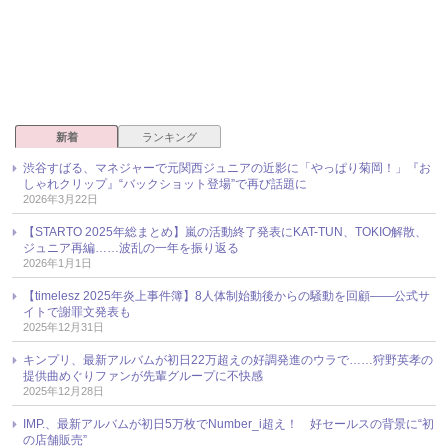
新着
ランキング
渋谷すばる、マネジャーで元関西ジュニアの近影に「やっぱり菊岡！」『お
しゃれクリップ』“バックショット登場”で再び話題に
2026年3月22日
【STARTO 2025年総まとめ】嵐の活動終了発表にKAT-TUN、TOKIO解散、
ジュニア再編……波乱の一年を振り返る
2026年1月1日
【timelesz 2025年炎上事件簿】8人体制始動後からの騒動を回顧――公式サ
イトで謝罪文発表も
2025年12月31日
キンプリ、最新アルバムが初日22万超えの好調発進のウラで……狩野英孝の
提供曲めぐりファンが先輩グループに不快感
2025年12月28日
IMP.、最新アルバムが初日5万枚でNumber_i超え！ 好セールスの背景に“初
の店舗販売”