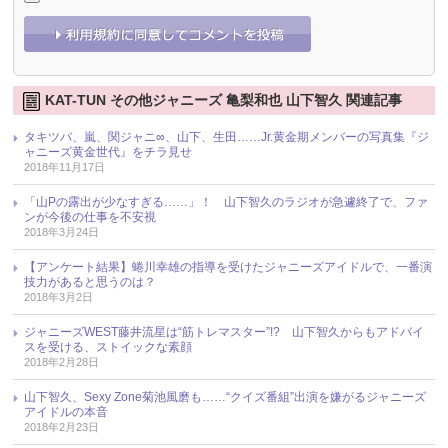
KAT-TUN その他ジャニーズ 亀梨和也 山下智久 関連記事
タキツバ、嵐、関ジャニ∞、山下、生田……Jr.黄金期メンバーの写真集『ジ
ャニーズ黄金世代』をチラ見せ
2018年11月17日
「山Pの露出が少なすぎる……」！ 山下智久のラジオが急遽終了で、ファ
ンが今後の仕事を不安視
2018年3月24日
【アンケート結果】蜷川幸雄の指導を受けたジャニーズアイドルで、一番演
技力があると思うのは？
2018年3月2日
ジャニーズWEST藤井流星は“筋トレマスター”!? 山下智久からもアドバイ
スを受ける、ストイックな素顔
2018年2月28日
山下智久、Sexy Zone菊池風磨も……“クイズ番組”出演を嫌がるジャニーズ
アイドルの本音
2018年2月23日