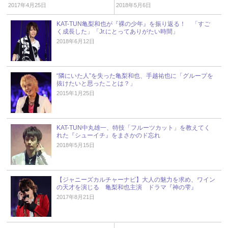
2話
2017年4月25日
2018年5月6日
KAT-TUN亀梨和也が『裸の少年』を振り返る！ 「すご
く成長した」「Jr.にとってありがたい時間」
2018年6月12日
“隣にいた人”を失った亀梨和也、手越祐也に「グループを
抜けたいと思ったことは？」
2015年1月25日
KAT-TUN中丸雄一、特技「フルーツカット」を教えてく
れた『シューイチ』をまさかのド忘れ
2018年5月15日
【ジャニーズカルチャーナビ】大人の魅力を求め、ワイン
の天才を演じる 亀梨和也主演 ドラマ『神の雫』
2017年8月21日