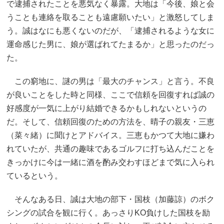
で逮捕されたことを悪気なく暴露。大地は「今後、娘と会
うことも連絡を取ることも遠慮願いたい」と激怒してしま
う。誠はなにも悪くないのだが、「逮捕されるような女に
運命感じた男に、娘が選ばれてたまるか」と思ったのだっ
た。
この窮地に、謎の男は「最大のチャンス」と言う。不良
が良いことをした時と同様、ここで信頼を回復すれば誠の
好感度が一気に上がり結婚できるかもしれないというの
だ。そして、信頼回復のための方法を、晴子の親友・三恵
（菜々緒）に聞けとアドバイス。三恵もかつて大地に嫌わ
れていたが、共通の趣味であるゴルフに打ち込んだことを
きっかけに今は一緒に酒を酌み交わすほどまで気に入られ
ているという。
そんなある日、誠は大地の部下・国枝（加藤諒）のボク
シングの試合を観に行く。あっさりKO負けした国枝を励