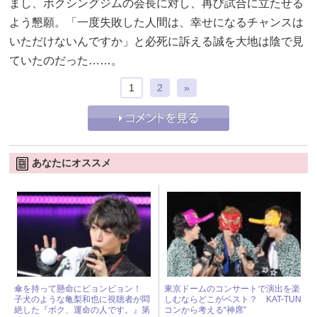
まし、ボクシングジムの会長に対し、再び試合に立たせる
よう懇願。「一度失敗した人間は、幸せになるチャンスは
いただけないんですか」と必死に訴える誠を大地は陰で見
ていたのだった……。
1
2
»
あなたにオススメ
傘を持って懸命にピョンピョン！
東京ドームのコンサートで演出を楽
子犬のような亀梨和也に視聴者が悶
しむならどこがベスト？ KAT-TUN
絶した『ボク、運命の人です。』第
コンから考える“神席”