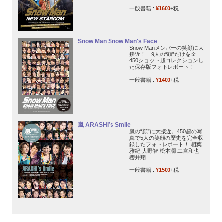
一般書籍 :
¥1600
+税
Snow Man Snow Man's Face
Snow Manメンバーの笑顔に大
接近！ 9人の“顔”だけを全
450ショット超コレクションし
た保存版フォトレポート！
一般書籍 :
¥1400
+税
嵐 ARASHI’s Smile
嵐の“顔”に大接近。450超の写
真で5人の笑顔の歴史を完全収
録したフォトレポート！ 相葉
雅紀 大野智 松本潤 二宮和也
櫻井翔
一般書籍 :
¥1500
+税