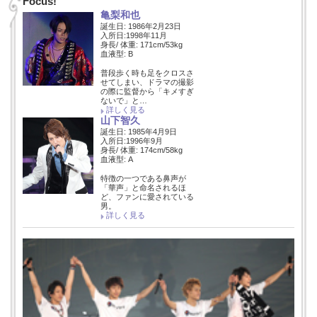
Focus!
亀梨和也
誕生日: 1986年2月23日
入所日:1998年11月
身長/ 体重: 171cm/53kg
血液型: B
普段歩く時も足をクロスさ
せてしまい、ドラマの撮影
の際に監督から「キメすぎ
ないで」と…
詳しく見る
山下智久
誕生日: 1985年4月9日
入所日:1996年9月
身長/ 体重: 174cm/58kg
血液型: A
特徴の一つである鼻声が
「華声」と命名されるほ
ど、ファンに愛されている
男。
詳しく見る