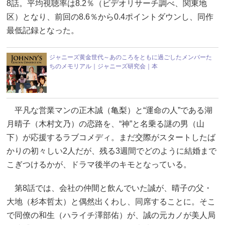
8話。平均視聴率は8.2％（ビデオリサーチ調べ、関東地
区）となり、前回の8.6％から0.4ポイントダウンし、同作
最低記録となった。
ジャニーズ黄金世代～あのころをともに過ごしたメンバーた
ちのメモリアル｜ジャニーズ研究会｜本
平凡な営業マンの正木誠（亀梨）と“運命の人”である湖
月晴子（木村文乃）の恋路を、“神”と名乗る謎の男（山
下）が応援するラブコメディ。まだ交際がスタートしたば
かりの初々しい2人だが、残る3週間でどのように結婚まで
こぎつけるかが、ドラマ後半のキモとなっている。
第8話では、会社の仲間と飲んでいた誠が、晴子の父・
大地（杉本哲太）と偶然出くわし、同席することに。そこ
で同僚の和生（ハライチ澤部佑）が、誠の元カノが美人局