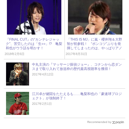
『FINAL CUT』の“カンテレジャッ
「THIS IS MJ」に嵐・櫻井翔＆大野
ク”、苦労したのは「生○○」!? 亀梨
智が初参戦！ “ポンコツ”ぶりを発
和也がウラ話を明かす！
揮してしまったのは、やっぱりアノ
人！
2018年2月6日
2017年8月31日
中丸主演の『マッサージ探偵ジョー』、コナンから恋ダン
スまで取り入れて放送枠の歴代最高視聴率を獲得！
2017年4月12日
江川卓が健闘をたたえるも……亀梨和也の「豪速球プロジ
ェクト」が強制終了！
2017年2月1日
Recommended by