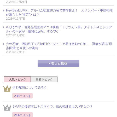
2025年12月21日
Hey!Say!JUMP、アルバム初週20万枚で前作超え！ 元メンバー・中島裕翔
が漏らした“本音”とは？
2025年12月7日
Aぇ! group・佐野晶哉主演アニメ映画『トリツカレ男』タイトルやビジュア
ルへの不安が「絶賛に反転」するワケ
2025年12月3日
少年忍者、活動終了でSTARTO・ジュニア界は激動の1年 ── 識者が語る“原
点回帰”と今後への期待
2025年12月1日
人気トピック
新着トピック
伊野尾慧について語ろう
238
コメント
SMAPの後継者はキスマイで、嵐の後継者はJUMPなの？
214
コメント