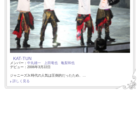
KAT-TUN
メンバー：
中丸雄一
上田竜也
亀梨和也
デビュー：2006年3月22日
ジャニーズJr.時代の人気は圧倒的だったため、…
詳しく見る