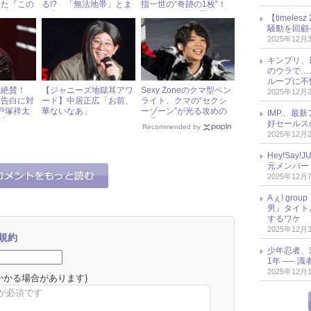
った『この
る!? 「無法地帯」とま
指一世の“奇跡の1枚”！
7話
で言われたファンマナー
ジャニーズ注目写真
【timel
の酷さ
騒動を回顧
2025年12月
キンプリ、
のウラで…
ループに不
大絶賛！
【ジャニーズ地獄耳アワ
Sexy Zoneのクマ型ペン
2025年12月
ジ告白に対
ード】中居正広「お前、
ライト、クマの“セクシ
Z戸塚祥太
華ないなあ」
ーゾーン”が光る攻めの
IMP.、最
り方
一品に！
好セールス
Recommended by
2025年12月
Hey!Sa
元メンバー
2025年12月
Aぇ! gr
男』タイト
するワケ
2025年12月
規約
少年忍者、
1年 ── 
2025年12月
かかる場合があります)