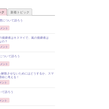
ック
新着トピック
慧について語ろう
メント
Pの後継者はキスマイで、嵐の後継者は
Pなの？
メント
について語ろう
メント
Pを解散させないためにはどうするか、スマ
懸命に考える！
メント
いて語ろう
メント