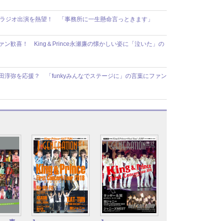
のラジオ出演を熱望！ 「事務所に一生懸命言っときます」
ン歓喜！ King＆Prince永瀬廉の懐かしい姿に「泣いた」の
朝田淳弥を応援？ 「funkyみんなでステージに」の言葉にファン