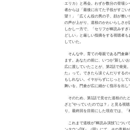
エリカ）と再会。わずか数分の登場シ
者からは「最後に出てた子役がすごい
望！」「広くん役の男の子、顔が整い
の声が上がり、道枝のかわいらしさが
しかし一方で、「セリフが棒読みすぎ
どしい」と厳しい指摘をする視聴者も
していた。
そんな中、育ての母親である門倉麻
ます。あなたの前に、いつか“新しい
広に渡していたことが、第2話で発覚
た』って。できたら涙ぐんだりするの
もしれない。イヤがらずにじっとして
舞いを、門倉が広に細かく指示を出し
そのため、第1話で見せた道枝のたど
ざと”やっていたのでは？」と見る視
り、最終回を目前にした現在では、「
これまで道枝が“棒読み演技”につい
ンタウンDX』（同）にて、その真相