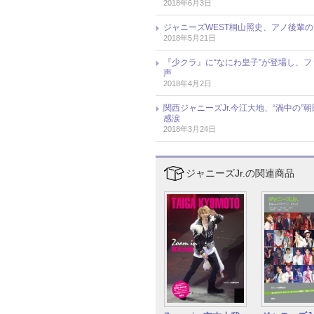
2018年6月3日
ジャニーズWEST桐山照史、アノ後輩
2018年5月21日
『少クラ』に“なにわ皇子”が登場し、ファ
声
2018年4月2日
関西ジャニーズJr.今江大地、“渦中の”
感涙
2018年3月24日
ジャニーズJr.の関連商品