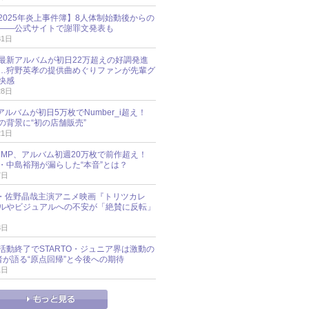
esz 2025年炎上事件簿】8人体制始動後からの
――公式サイトで謝罪文発表も
31日
最新アルバムが初日22万超えの好調発進
…狩野英孝の提供曲めぐりファンが先輩グ
快感
28日
新アルバムが初日5万枚でNumber_i超え！
の背景に“初の店舗販売”
21日
y!JUMP、アルバム初週20万枚で前作超え！
・中島裕翔が漏らした“本音”とは？
7日
oup・佐野晶哉主演アニメ映画『トリツカレ
ルやビジュアルへの不安が「絶賛に反転」
3日
活動終了でSTARTO・ジュニア界は激動の
識者が語る“原点回帰”と今後への期待
1日