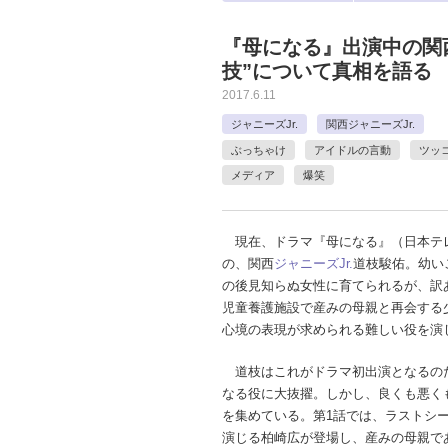
『母になる』出演中の関西
技”について真相を語る
2017.6.11
ジャニーズJr.
関西ジャニーズJr.
ぶっちゃけ
アイドルの言動
ツッ
メディア
爆笑
現在、ドラマ『母になる』（日本テ
の、関西
ジャニーズJr.
道枝駿佑。幼い
の後見知らぬ女性に育てられるが、訳
児童養護施設で産みの母親と再会する
心境の表現が求められる難しい役を演
道枝はこれがドラマ初出演となるの
なる役に大抜擢。しかし、良くも悪く
を集めている。第1話では、ラストシ
演じる柏崎広が登場し、産みの母親で