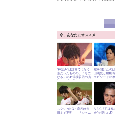
今、あなたにオススメ
“棒読み”は計算ではなく
鍵を開けたの
素だったものの、『母に
山照史と横山
なる』のJr.道枝駿佑の演
エピソードの
技に好感を覚える人も!?
スクショNG・座席は当
A.B.C-Z戸塚
日まで不明……『ジャニ
会”を楽しむ!?