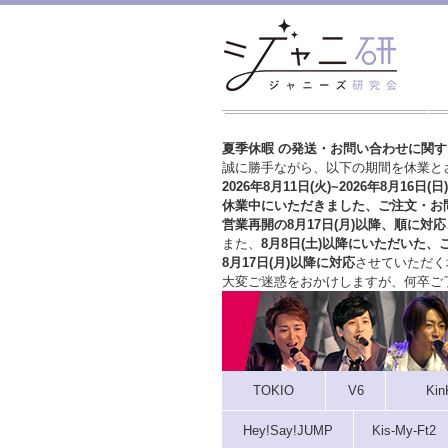
夏季休暇 の発送・お問い合わせに関
誠に勝手ながら、以下の期間を休業と
2026年8月11日(火)~2026年8月16日(日)
休業中にいただきました、ご注文・お
営業再開の8月17日(月)以降、順に対応
また、
8月8日(土)以降にいただいた、
8月17日(月)以降に対応
させていただく
大変ご迷惑をおかけしますが、
何卒ご
TOKIO
V6
Kin
Hey!Say!JUMP
Kis-My-Ft2