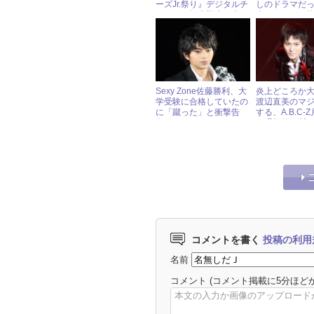
ーズJr.祭り』デジタルチ
しのドラマだ
ケットが転売防止に本
声をきみに』第
気！
Sexy Zone佐藤勝利、大
炎上どころか
学受験に合格していたの
渡辺直美のマ
に「蹴った」と衝撃告
する、A.B.C-
白！
の理想的な断
コメントを書く
投稿の利用
名前
コメント
(コメント掲載に5分ほど