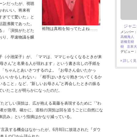
ーンだったが、視聴
かわいい。将来有
すぎてて驚いた」と
話題沸騰であった。
ジャニー
裕翔は真相を知ってたよね……
る」「演技がたどた
メンバー
おり、早速物議を醸
高橋海人
岩橋玄樹
樹
京本大
デビュー：
子（小池栄子）が、「ママは、ママじゃなくなるときが来
詳しく見
お母さん”と名乗る人が現れます」という書き出しの手紙を
。「ちゃんとあいさつするのよ。『お母さん会いたかっ
もいいかもしれない」「相手はいきなり抱きついてくるか
いること」など、“新しいお母さん”と再会したときの振る
ていたことが明らかになったのだ。
たどしい演技は、広が抱える葛藤を表現するために「“わ
聴者が急増。確かに、道枝の演技は回を追うごとに自然にな
棒読み」という指摘はかなり減っている。
て言及する機会はなかったが、6月8日に放送された『ダウ
が本人の口から語られた。