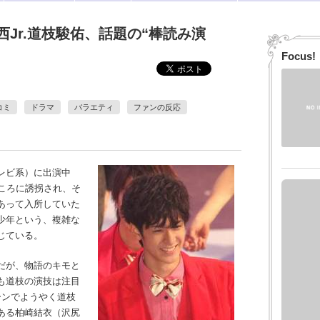
Jr.道枝駿佑、話題の“棒読み演
Focus!
コミ
ドラマ
バラエティ
ファンの反応
レビ系）に出演中
ころに誘拐され、そ
あって入所していた
少年という、複雑な
じている。
だが、物語のキモと
も道枝の演技は注目
ーンでようやく道枝
ある柏崎結衣（沢尻