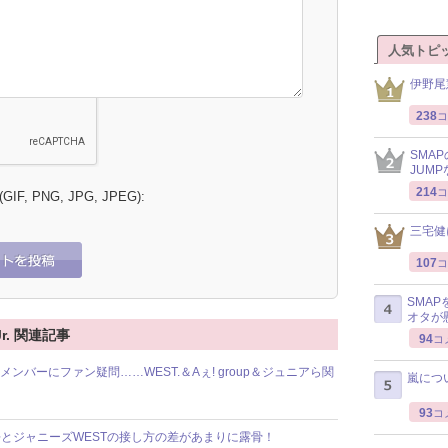
人気トピ
伊野尾
238
コ
SMA
JUM
214
コ
 (GIF, PNG, JPG, JPEG):
三宅健
107
コ
SMA
オタが
r. 関連記事
94
コ
ンバーにファン疑問……WEST.＆Aぇ! group＆ジュニアら関
嵐につ
93
コ
吾とジャニーズWESTの接し方の差があまりに露骨！