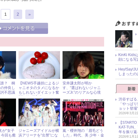
1
2
»
KinKi K
顔になる写
Hey!Sa
しまったの
は誰？ 桐
【NEWS手越担によるジ
安井謙太郎が明か
裕の仲良し
ャニオタのタメになるか
す、“選ばれないジャニ
新着
摩訶不思議
もしれないダイエット奮
ーズJr.”のリアルな心境
闘記第3回】鶏むね肉は
渋谷すばる
ダイエット界の“出来ジ
「やっぱり
ュ”である！
ョット登場
2026年3月2
【START
KAT-TU
祥太が“女子
ジャニーズアイドルが横
嵐・櫻井翔の「眉毛どう
年を振り返
 今回も癒
浜アリーナを“出禁”にな
した」時代、美 少年・金
2026年1月1