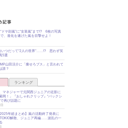
“ドヤ顔嵐”に“女装嵐”まで!? 6枚の写真
で、進化を遂げた嵐を目撃せよ！
idsはいつだって“2人の世界”……!? 思わず笑
真5選
y!JUMP山田涼介に「痩せろブス」と言われて
は誰？
ランキング
、マネジャーで元関西ジュニアの近影に
菊岡！」『おしゃれクリップ』“バックシ
”で再び話題に
2日
O 2025年総まとめ】嵐の活動終了発表に
N、TOKIO解散、ジュニア再編……波乱の一
る
日