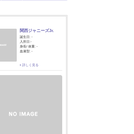
関西ジャニーズJr.
誕生日: -
入所日:-
身長/ 体重: -
血液型: -
詳しく見る