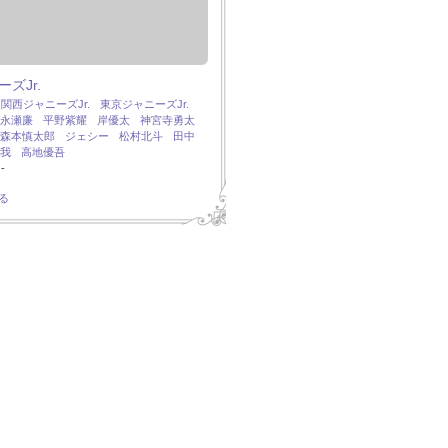
ズJr.
：
関西ジャニーズJr.
東京ジャニーズJr.
永瀬廉
平野紫耀
岸優太
神宮寺勇太
森本慎太郎
ジェシー
松村北斗
田中
我
高地優吾
-
る