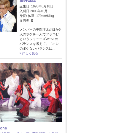
藤井流星
誕生日: 1993年8月18日
入所日:2006年10月
身長/ 体重: 179cm/61kg
血液型: B
メンバーの中間淳太がほか6
人のボケを一人でツッコむ
というジャニーズWESTの
バランスを考えて、「オレ
のボケないバランスは…
詳しく見る
Zone