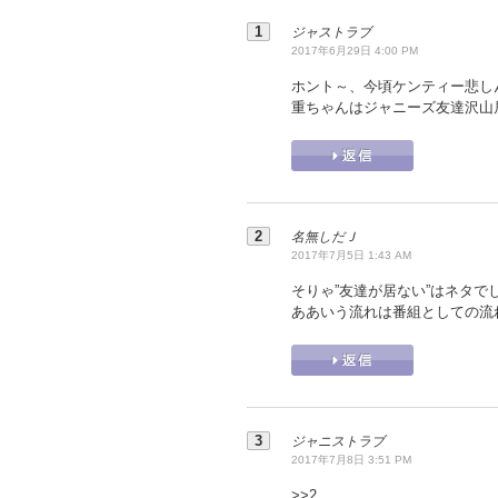
ジャストラブ
2017年6月29日 4:00 PM
ホント～、今頃ケンティー悲し
重ちゃんはジャニーズ友達沢山
名無しだＪ
2017年7月5日 1:43 AM
そりゃ”友達が居ない”はネタで
ああいう流れは番組としての流
ジャニストラブ
2017年7月8日 3:51 PM
>>
2