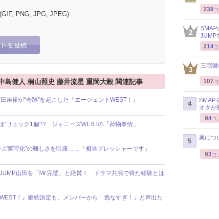
238
コ
 (GIF, PNG, JPG, JPEG):
SMA
JUM
214
コ
三宅健
107
ST 中島健人 桐山照史 藤井流星 重岡大毅 関連記事
コ
田崇裕が“奇跡”を起こした『エージェントWEST！』
SMA
オタが
94
コ
“リュック1個”!? ジャニーズWESTの「荷物事情」
嵐につ
マンガ実写化”の難しさを吐露……「相当プレッシャーです」
93
コ
JUMP山田を「Mr.完璧」と絶賛！ ドラマ共演で得た経験とは
トWEST！』継続決定も、メンバーから「危なすぎ！」と声出た