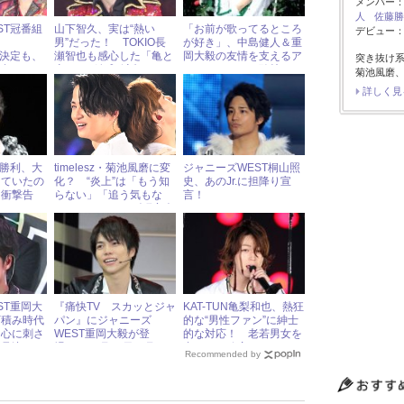
メンバー
人
佐藤勝
ST冠番組
山下智久、実は“熱い
「お前が歌ってるところ
デビュー：2
ト
男”だった！ TOKIO長
が好き」、中島健人＆重
続決定も、
瀬智也も感心した「亀と
岡大毅の友情を支えるア
突き抜け
「危なす
山P」の結成秘話とは？
イドルとしての矜持
菊池風磨、
たワケ
詳しく見
佐藤勝利、大
timelesz・菊池風磨に変
ジャニーズWEST桐山照
していたの
化？ “炎上”は「もう知
史、あのJr.に担降り宣
と衝撃告
らない」「追う気もな
言！
い」 « ジャニーズ研究会
ST重岡大
『痛快TV スカッとジャ
KAT-TUN亀梨和也、熱狂
下積み時代
パン』にジャニーズ
的な“男性ファン”に紳士
「心に刺さ
WEST重岡大毅が登
的な対応！ 老若男女を
ン号泣！
場！ 11月13日（月）
虜にする秘密とは
Recommended by
ジャニーズアイドル出演
情報