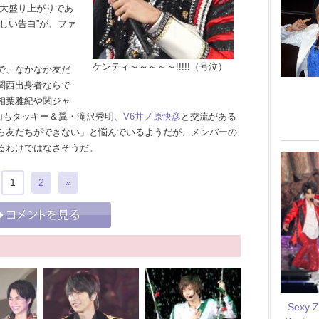
始大盛り上がりであ
しい告白”が、ファ
ケンティ～～～～～!!!!!（号泣）
で、なかなか友だ
関西出身者ならで
相葉雅紀や関ジャ
山もタッキー＆翼・滝沢秀明、
V6
井ノ原快彦
と交流がある
ら友だちができない」と悩んでいるようだが、メンバーの
るわけではなさそうだ。
1
2
»
Sexy 