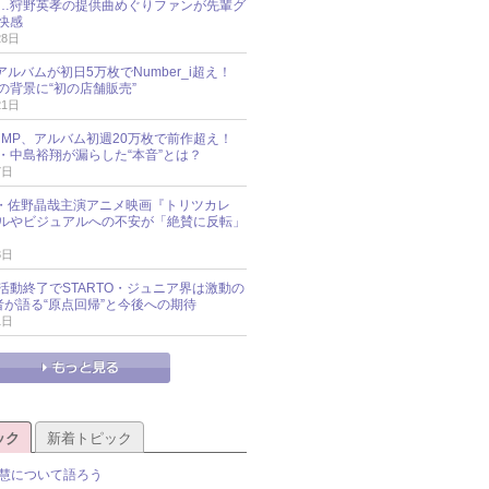
…狩野英孝の提供曲めぐりファンが先輩グ
快感
28日
新アルバムが初日5万枚でNumber_i超え！
の背景に“初の店舗販売”
21日
y!JUMP、アルバム初週20万枚で前作超え！
・中島裕翔が漏らした“本音”とは？
7日
oup・佐野晶哉主演アニメ映画『トリツカレ
ルやビジュアルへの不安が「絶賛に反転」
3日
活動終了でSTARTO・ジュニア界は激動の
識者が語る“原点回帰”と今後への期待
1日
ック
新着トピック
慧について語ろう