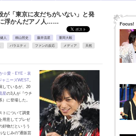
大毅が「東京に友だちがいない」と発
に浮かんだアノ人……
Focus!
健人
桐山照史
藤井流星
重岡大毅
ミ
バラエティ
ファンの反応
メディア
天然
か☆愛・EYE・哀
ジャニーズWEST
。
しているが、20
流星
の3人が『ウチ
系）に登場した。
ストについて調査
を用意してプレゼ
の好物だというう
おなじみの“通販芸