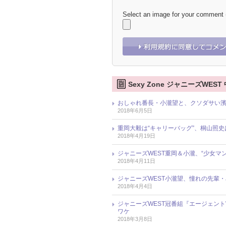
Select an image for your comment
Sexy Zone ジャニーズWE
おしゃれ番長・小瀧望と、クソダサい濱
2018年6月5日
重岡大毅は“キャリーバッグ”、桐山照史は
2018年4月19日
ジャニーズWEST重岡＆小瀧、“少女
2018年4月11日
ジャニーズWEST小瀧望、憧れの先輩・
2018年4月4日
ジャニーズWEST冠番組『エージェン
ワケ
2018年3月8日