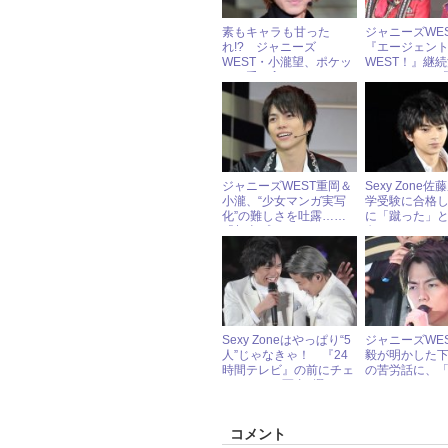
素もキャラも甘った
ジャニーズWE
れ!? ジャニーズ
『エージェン
WEST・小瀧望、ポケッ
WEST！』継
トに手を入れたままロケ
メンバーから
収録
ぎ！」と声出
ジャニーズWEST重岡＆
Sexy Zone
小瀧、“少女マンガ実写
学受験に合格
化”の難しさを吐露……
に「蹴った」
「相当プレッシャーで
白！
す」
Sexy Zoneはやっぱり“5
ジャニーズWE
人”じゃなきゃ！ 『24
毅が明かした
時間テレビ』の前にチェ
の苦労話に、
ックしたい写真5選
った」とファ
コメント