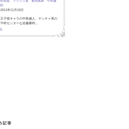
：
松島聡
マリウス葉
菊池風磨
中島健
利
011年11月16日
系王子様キャラの中島健人、ヤンチャ系の
THEセンターな佐藤勝利…
る