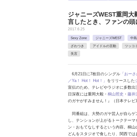
ジャニーズWEST重岡
言したとき、ファンの頭
2017.6.25
Sexy Zone
ジャニーズWEST
中島
ざわつき
アイドルの言動
ツッコ
失言
6月21日に7枚目のシングル
「おーさ
／Ya！ Hot！ Hot！」
をリリースした
宣伝のため、テレビやラジオに多数出演
日深夜には重岡大毅・
桐山照史
・
藤井
のガヤがすみません！』（日本テレビ
同番組は、大勢のガヤ芸人が自らゲ
し、テンションが上がるトークテーマ
ン・おもてなしするという内容。桐山
どんをスタジオで食したり、関西では