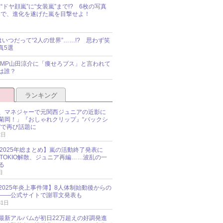
“ドヤ顔嵐”に“女装嵐”まで!? 6枚の写真
で、進化を遂げた嵐を目撃せよ！
idsはいつだって“2人の世界”……!? 思わず笑
真5選
y!JUMP山田涼介に「痩せろブス」と言われて
は誰？
ランキング
、マネジャーで元関西ジュニアの近影に
菊岡！」『おしゃれクリップ』“バックシ
”で再び話題に
2日
O 2025年総まとめ】嵐の活動終了発表に
N、TOKIO解散、ジュニア再編……波乱の一
る
日
esz 2025年炎上事件簿】8人体制始動後からの
――公式サイトで謝罪文発表も
31日
最新アルバムが初日22万超えの好調発進