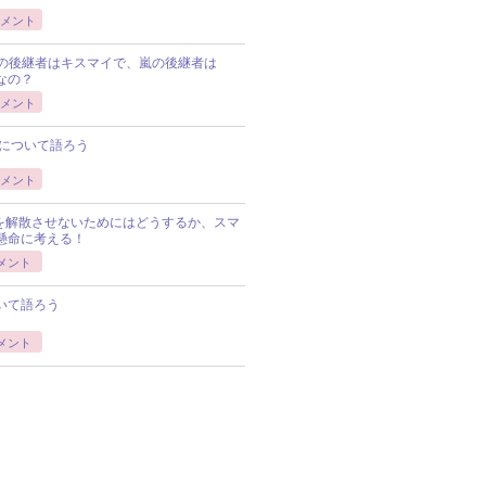
メント
Pの後継者はキスマイで、嵐の後継者は
Pなの？
メント
について語ろう
メント
Pを解散させないためにはどうするか、スマ
懸命に考える！
メント
いて語ろう
メント