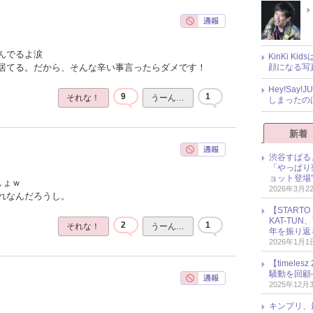
んでるよ涙
KinKi K
顔になる写
居てる。だから、そんな辛い事言ったらダメです！
Hey!Sa
9
1
それな！
うーん…
しまったの
新着
渋谷すばる
「やっぱり
ョット登場
しょｗ
2026年3月2
れなんだろうし。
【START
KAT-TU
2
1
それな！
うーん…
年を振り返
2026年1月1
【timel
騒動を回顧
2025年12月
キンプリ、