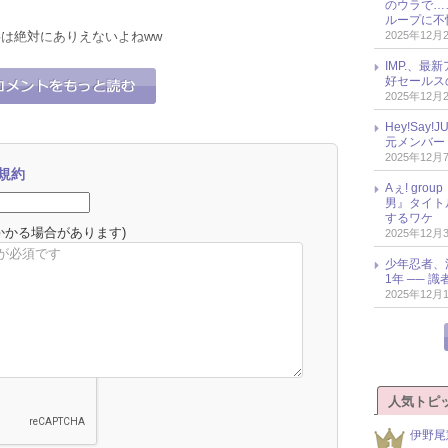
のウラで…
ループに不
2025年12月
事は絶対にありえないよねww
IMP.、最
1
1
それな！
うーん…
好セールス
2025年12月
Hey!Sa
元メンバー
2025年12月
規約
Aぇ! gr
男』タイト
するワケ
かかる場合があります)
2025年12月
少年忍者、
1年 ── 
2025年12月
人気トピ
伊野尾