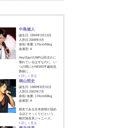
中島健人
誕生日: 1994年3月13日
入所日:2008年4月
身長/ 体重: 175cm/56kg
血液型: A
Hey!Say!JUMP山田涼介に
憧れているはずなのに、い
つの間にかNEWS手越祐也
路線に…
詳しく見る
桐山照史
誕生日: 1989年8月31日
入所日:2002年7月
身長/ 体重: 174cm/68kg
血液型: A
親友である京本政樹が認め
るほどそっくりだという、
柳沢慎吾系ジャニーズ。
詳しく見る