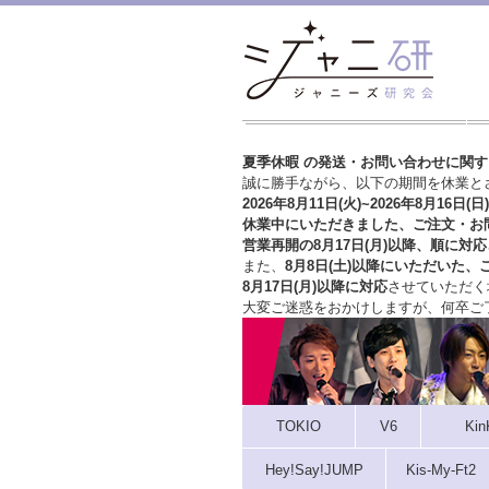
夏季休暇 の発送・お問い合わせに関
誠に勝手ながら、以下の期間を休業と
2026年8月11日(火)~2026年8月16日(日)
休業中にいただきました、ご注文・お
営業再開の8月17日(月)以降、順に対応
また、
8月8日(土)以降にいただいた、
8月17日(月)以降に対応
させていただく
大変ご迷惑をおかけしますが、
何卒ご
TOKIO
V6
Kin
Hey!Say!JUMP
Kis-My-Ft2