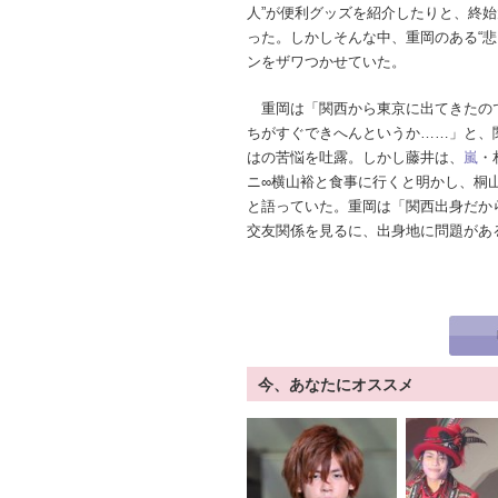
人”が便利グッズを紹介したりと、終
った。しかしそんな中、重岡のある“悲
ンをザワつかせていた。
重岡は「関西から東京に出てきたの
ちがすぐできへんというか……」と、
はの苦悩を吐露。しかし藤井は、
嵐
・
ニ∞横山裕と食事に行くと明かし、桐
と語っていた。重岡は「関西出身だか
交友関係を見るに、出身地に問題があ
今、あなたにオススメ