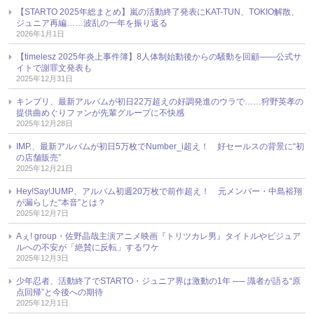
【STARTO 2025年総まとめ】嵐の活動終了発表にKAT-TUN、TOKIO解散、
ジュニア再編……波乱の一年を振り返る
2026年1月1日
【timelesz 2025年炎上事件簿】8人体制始動後からの騒動を回顧――公式サ
イトで謝罪文発表も
2025年12月31日
キンプリ、最新アルバムが初日22万超えの好調発進のウラで……狩野英孝の
提供曲めぐりファンが先輩グループに不快感
2025年12月28日
IMP.、最新アルバムが初日5万枚でNumber_i超え！ 好セールスの背景に“初
の店舗販売”
2025年12月21日
Hey!Say!JUMP、アルバム初週20万枚で前作超え！ 元メンバー・中島裕翔
が漏らした“本音”とは？
2025年12月7日
Aぇ! group・佐野晶哉主演アニメ映画『トリツカレ男』タイトルやビジュア
ルへの不安が「絶賛に反転」するワケ
2025年12月3日
少年忍者、活動終了でSTARTO・ジュニア界は激動の1年 ── 識者が語る“原
点回帰”と今後への期待
2025年12月1日