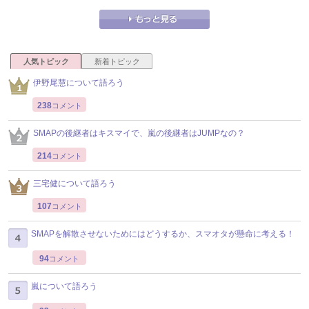
人気トピック
新着トピック
伊野尾慧について語ろう
238
コメント
SMAPの後継者はキスマイで、嵐の後継者はJUMPなの？
214
コメント
三宅健について語ろう
107
コメント
SMAPを解散させないためにはどうするか、スマオタが懸命に考える！
94
コメント
嵐について語ろう