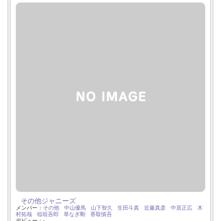
その他ジャニーズ
メンバー：
その他
中山優馬
山下智久
生田斗真
近藤真彦
中居正広
木
村拓哉
稲垣吾郎
草なぎ剛
香取慎吾
デビュー：-