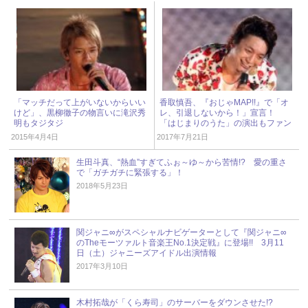
「マッチだって上がいないからいい
香取慎吾、『おじゃMAP!!』で「オ
けど」、黒柳徹子の物言いに滝沢秀
レ、引退しないから！」宣言！
明もタジタジ
「はじまりのうた」の演出もファン
の涙を誘う
2015年4月4日
2017年7月21日
生田斗真、“熱血”すぎてふぉ～ゆ～から苦情!? 愛の重さ
で「ガチガチに緊張する」！
2018年5月23日
関ジャニ∞がスペシャルナビゲーターとして『関ジャニ∞
のTheモーツァルト音楽王No.1決定戦』に登場!! 3月11
日（土）ジャニーズアイドル出演情報
2017年3月10日
木村拓哉が「くら寿司」のサーバーをダウンさせた!?