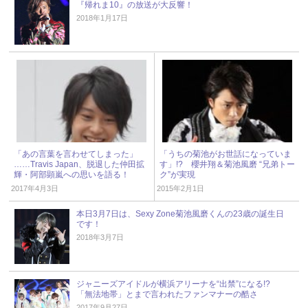
『帰れま10』の放送が大反響！
2018年1月17日
「あの言葉を言わせてしまった」
「うちの菊池がお世話になっていま
……Travis Japan、脱退した仲田拡
す」!? 櫻井翔＆菊池風磨 “兄弟トー
輝・阿部顕嵐への思いを語る！
ク”が実現
2017年4月3日
2015年2月1日
本日3月7日は、Sexy Zone菊池風磨くんの23歳の誕生日
です！
2018年3月7日
ジャニーズアイドルが横浜アリーナを“出禁”になる!?
「無法地帯」とまで言われたファンマナーの酷さ
2017年9月27日