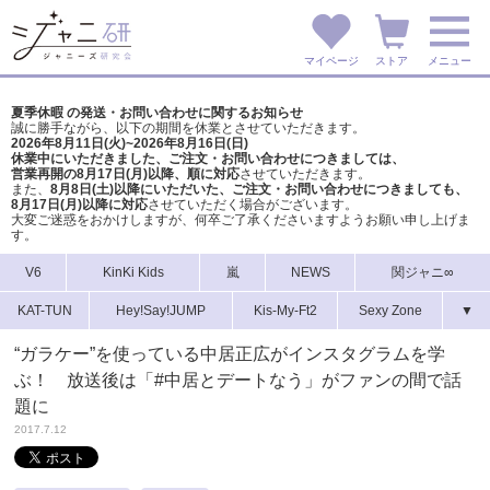
マイページ
ストア
メニュー
夏季休暇 の発送・お問い合わせに関するお知らせ
誠に勝手ながら、以下の期間を休業とさせていただきます。
2026年8月11日(火)~2026年8月16日(日)
休業中にいただきました、ご注文・お問い合わせにつきましては、
営業再開の8月17日(月)以降、順に対応
させていただきます。
また、
8月8日(土)以降にいただいた、ご注文・
お問い合わせにつきましても、
8月17日(月)以降に対応
させていただく場合がございます。
大変ご迷惑をおかけしますが、
何卒ご了承くださいますようお願い申し上げま
す。
V6
KinKi Kids
嵐
NEWS
関ジャニ∞
KAT-TUN
Hey!Say!JUMP
Kis-My-Ft2
Sexy Zone
▼
“ガラケー”を使っている中居正広がインスタグラムを学
ぶ！ 放送後は「#中居とデートなう」がファンの間で話
題に
2017.7.12