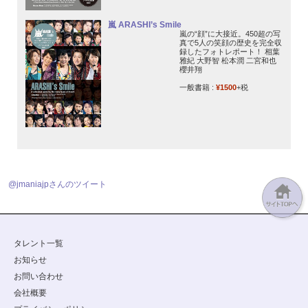
嵐 ARASHI’s Smile
嵐の“顔”に大接近。450超の写
真で5人の笑顔の歴史を完全収
録したフォトレポート！ 相葉
雅紀 大野智 松本潤 二宮和也
櫻井翔
一般書籍 :
¥1500
+税
@jmaniajpさんのツイート
タレント一覧
お知らせ
お問い合わせ
会社概要