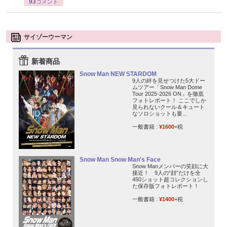
93
コメント
サイゾーウーマン
新着商品
Snow Man NEW STARDOM
9人の絆を見せつけた5大ドー
ムツアー「Snow Man Dome
Tour 2025-2026 ON」を徹底
フォトレポート！ ここでしか
見られないクール＆キュート
なソロショットも要...
一般書籍 :
¥1600
+税
Snow Man Snow Man's Face
Snow Manメンバーの笑顔に大
接近！ 9人の“顔”だけを全
450ショット超コレクションし
た保存版フォトレポート！
一般書籍 :
¥1400
+税