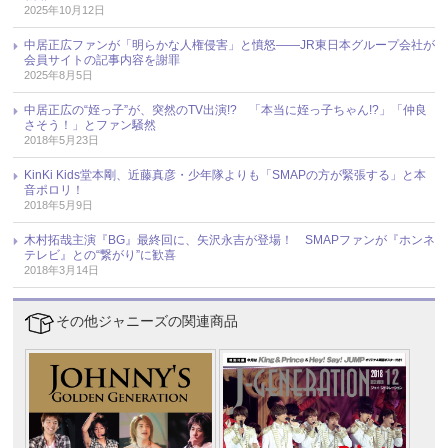
2025年10月12日
中居正広ファンが「明らかな人権侵害」と憤怒――JR東日本グループ会社が
会員サイトの記事内容を謝罪
2025年8月5日
中居正広の“姪っ子”が、突然のTV出演!? 「本当に姪っ子ちゃん!?」「仲良
さそう！」とファン騒然
2018年5月23日
KinKi Kids堂本剛、近藤真彦・少年隊よりも「SMAPの方が緊張する」と本
音ポロリ！
2018年5月9日
木村拓哉主演『BG』最終回に、矢沢永吉が登場！ SMAPファンが『ホンネ
テレビ』との“繋がり”に歓喜
2018年3月14日
その他ジャニーズの関連商品