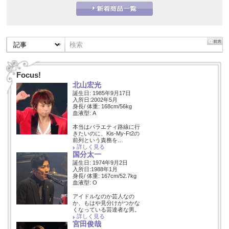
Focus!
北山宏光
誕生日: 1985年9月17日
入所日:2002年5月
身長/ 体重: 168cm/56kg
血液型: A
本当はバラエティ路線に行
きたいのに、Kis-My-Ft2の
前列という責務を…
詳しく見る
国分太一
誕生日: 1974年9月2日
入所日:1988年1月
身長/ 体重: 167cm/52.7kg
血液型: O
アイドルなのか芸人なの
か、もはや見分けがつかな
くなっている芸達者な男。
詳しく見る
宮田俊哉