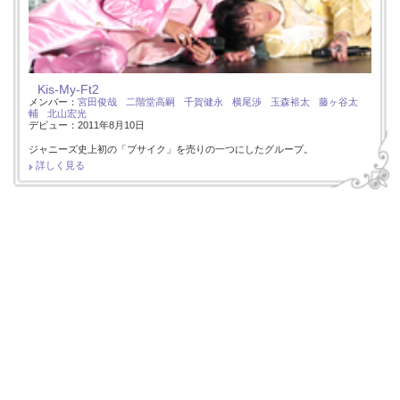
Kis-My-Ft2
メンバー：
宮田俊哉
二階堂高嗣
千賀健永
横尾渉
玉森裕太
藤ヶ谷太
輔
北山宏光
デビュー：2011年8月10日
ジャニーズ史上初の「ブサイク」を売りの一つにしたグループ。
詳しく見る