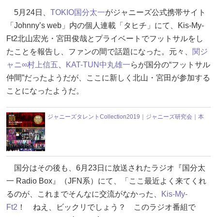
5月24日、
TOKIO
国分太一
がジャニーズ公式携帯サイト
「Johnny’s web」内の個人連載「タヒチ」にて、Kis-My-
Ft2北山宏光・宮田俊哉とプライベートでフットサルをし
たことを報告し、ファンの間で話題になった。元々、
関ジ
ャニ∞
村上信五
、
KAT-TUN
中丸雄一
らが国分の“フットサル
仲間”だったようだが、ここに新しく北山・宮田が参加する
ことになったようだ。
ジャニーズタレントCollection2019｜ジャニーズ研究会｜本
国分はその後も、6月23日に放送されたラジオ『国分太
一 Radio Box』（JFN系）にて、「ここ最近よく来てくれ
るのが、これまでそんなに交流がなかった、
Kis-My-
Ft2
！ ねえ、ビックリでしょう？ このラジオ番組で