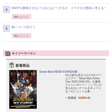
SMAPを解散させないためにはどうするか、スマオタが懸命に考える！
94
コメント
嵐について語ろう
93
コメント
サイゾーウーマン
新着商品
Snow Man NEW STARDOM
9人の絆を見せつけた5大ドー
ムツアー「Snow Man Dome
Tour 2025-2026 ON」を徹底
フォトレポート！ ここでしか
見られないクール＆キュート
なソロショットも要...
一般書籍 :
¥1600
+税