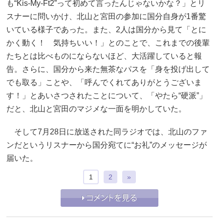
も“Kis-My-Ft2”って初めて言ったんじゃないかな？」とリ
スナーに問いかけ、北山と宮田の参加に国分自身が1番驚
いている様子であった。また、2人は国分から見て「とに
かく動く！ 気持ちいい！」とのことで、これまでの後輩
たちとは比べものにならないほど、大活躍していると報
告。さらに、国分から来た無茶なパスを「身を投げ出して
でも取る」ことや、「呼んでくれてありがとうございま
す！」とあいさつされたことについて、「やたら“硬派”」
だと、北山と宮田のマジメな一面を明かしていた。
そして7月28日に放送された同ラジオでは、北山のファ
ンだというリスナーから国分宛てに“お礼”のメッセージが
届いた。
1
2
»