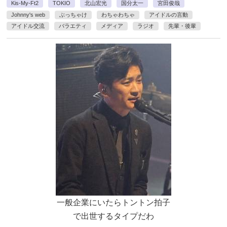
Kis-My-Ft2
TOKIO
北山宏光
国分太一
宮田俊哉
Johnny's web
ぶっちゃけ
わちゃわちゃ
アイドルの言動
アイドル交流
バラエティ
メディア
ラジオ
先輩・後輩
一般企業にいたらトントン拍子
で出世するタイプだわ