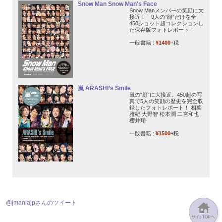
Snow Man Snow Man's Face
Snow Manメンバーの笑顔に大
接近！ 9人の“顔”だけを全
450ショット超コレクションし
た保存版フォトレポート！
一般書籍 :
¥1400
+税
嵐 ARASHI’s Smile
嵐の“顔”に大接近。450超の写
真で5人の笑顔の歴史を完全収
録したフォトレポート！ 相葉
雅紀 大野智 松本潤 二宮和也
櫻井翔
一般書籍 :
¥1500
+税
@jmaniajpさんのツイート