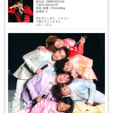
誕生日: 1988年9月14日
入所日:2001年2月
身長/ 体重: 173cm/58kg
血液型: A
言わずとしれた、ジャニー
ズ初のアニメオタク。
詳しく見る