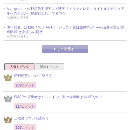
Aぇ! group・佐野晶哉主演アニメ映画『トリツカレ男』タイトルやビジュア
ルへの不安が「絶賛に反転」するワケ
2025年12月3日
少年忍者、活動終了でSTARTO・ジュニア界は激動の1年 ── 識者が語る“原
点回帰”と今後への期待
2025年12月1日
人気トピック
新着トピック
伊野尾慧について語ろう
238
コメント
SMAPの後継者はキスマイで、嵐の後継者はJUMPなの？
214
コメント
三宅健について語ろう
107
コメント