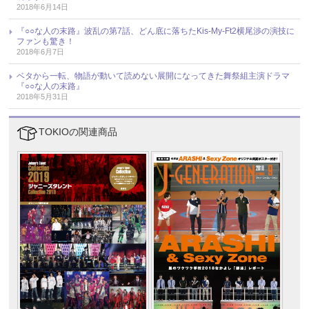
2018年6月14日
『○○な人の末路』波乱の第7話、どん底に落ちたKis-My-Ft2横尾渉の演技に
ファンも驚き！
2018年6月7日
ベタから一転、物語が動いて読めない展開になってきた舞祭組主演ドラマ
『○○な人の末路』
2018年5月31日
TOKIOの関連商品