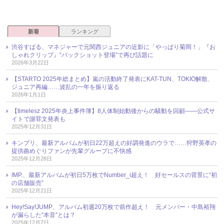
新着
ランキング
渋谷すばる、マネジャーで元関西ジュニアの近影に「やっぱり菊岡！」『お
しゃれクリップ』“バックショット登場”で再び話題に
2026年3月22日
【STARTO 2025年総まとめ】嵐の活動終了発表にKAT-TUN、TOKIO解散、
ジュニア再編……波乱の一年を振り返る
2026年1月1日
【timelesz 2025年炎上事件簿】8人体制始動後からの騒動を回顧――公式サ
イトで謝罪文発表も
2025年12月31日
キンプリ、最新アルバムが初日22万超えの好調発進のウラで……狩野英孝の
提供曲めぐりファンが先輩グループに不快感
2025年12月28日
IMP.、最新アルバムが初日5万枚でNumber_i超え！ 好セールスの背景に“初
の店舗販売”
2025年12月21日
Hey!Say!JUMP、アルバム初週20万枚で前作超え！ 元メンバー・中島裕翔
が漏らした“本音”とは？
2025年12月7日