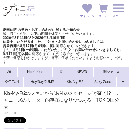
マイページ
ストア
メニュー
夏季休暇 の発送・お問い合わせに関するお知らせ
誠に勝手ながら、以下の期間を休業とさせていただきます。
2026年8月11日(火)~2026年8月16日(日)
休業中にいただきました、ご注文・お問い合わせにつきましては、
営業再開の8月17日(月)以降、順に対応
させていただきます。
また、
8月8日(土)以降にいただいた、ご注文・
お問い合わせにつきましても、
8月17日(月)以降に対応
させていただく場合がございます。
大変ご迷惑をおかけしますが、
何卒ご了承くださいますようお願い申し上げま
す。
V6
KinKi Kids
嵐
NEWS
関ジャニ∞
KAT-TUN
Hey!Say!JUMP
Kis-My-Ft2
Sexy Zone
▼
Kis-My-Ft2のファンから“お礼のメッセージ”が届く!? ジ
ャニーズのリーダー的存在になりつつある、TOKIO国分
太一
2017.8.3