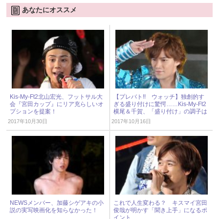
あなたにオススメ
Kis-My-Ft2北山宏光、フットサル大
【プレバト!! ウォッチ】独創的す
会『宮田カップ』にリア充らしいオ
ぎる盛り付けに驚愕……Kis-My-Ft2
プションを提案！
横尾＆千賀、「盛り付け」の調子は
イマイチ!?
2017年10月30日
2017年10月16日
NEWSメンバー、加藤シゲアキの小
これで人生変わる？ キスマイ宮田
説の実写映画化を知らなかった！
俊哉が明かす「聞き上手」になるポ
イント