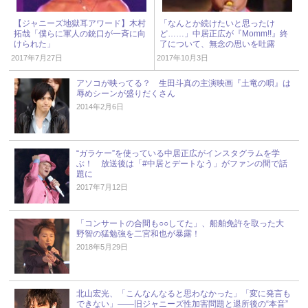
【ジャニーズ地獄耳アワード】木村
「なんとか続けたいと思ったけ
拓哉「僕らに軍人の銃口が一斉に向
ど……」中居正広が『Momm!!』終
けられた」
了について、無念の思いを吐露
2017年7月27日
2017年10月3日
アソコが映ってる？ 生田斗真の主演映画『土竜の唄』は
辱めシーンが盛りだくさん
2014年2月6日
“ガラケー”を使っている中居正広がインスタグラムを学
ぶ！ 放送後は「#中居とデートなう」がファンの間で話
題に
2017年7月12日
「コンサートの合間も○○してた」、船舶免許を取った大
野智の猛勉強を二宮和也が暴露！
2018年5月29日
北山宏光、「こんなんなると思わなかった」「変に発言も
できない」――旧ジャニーズ性加害問題と退所後の“本音”