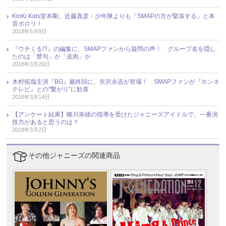
KinKi Kids堂本剛、近藤真彦・少年隊よりも「SMAPの方が緊張する」と本
音ポロリ！
2018年5月9日
『ウチくる!?』の編集に、SMAPファンから疑問の声！ グループ名を隠し
たのは「禁句」か「皮肉」か
2018年3月20日
木村拓哉主演『BG』最終回に、矢沢永吉が登場！ SMAPファンが『ホンネ
テレビ』との“繋がり”に歓喜
2018年3月14日
【アンケート結果】蜷川幸雄の指導を受けたジャニーズアイドルで、一番演
技力があると思うのは？
2018年3月2日
その他ジャニーズの関連商品