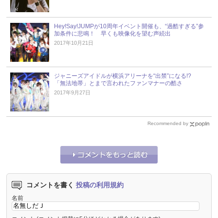
Hey!Say!JUMPが10周年イベント開催も、“過酷すぎる”参
加条件に悲鳴！ 早くも映像化を望む声続出
2017年10月21日
ジャニーズアイドルが横浜アリーナを“出禁”になる!?
「無法地帯」とまで言われたファンマナーの酷さ
2017年9月27日
Recommended by
コメントを書く
投稿の利用規約
名前