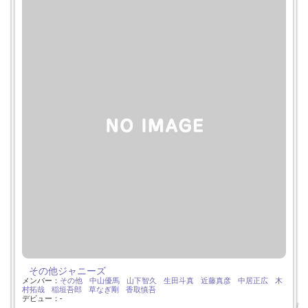
その他ジャニーズ
メンバー：
その他
中山優馬
山下智久
生田斗真
近藤真彦
中居正広
木
村拓哉
稲垣吾郎
草なぎ剛
香取慎吾
デビュー：-