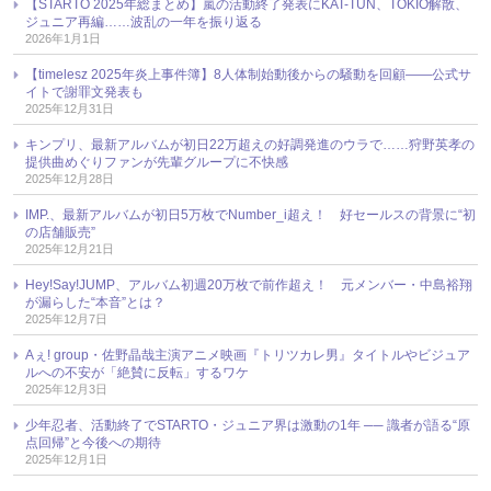
【STARTO 2025年総まとめ】嵐の活動終了発表にKAT-TUN、TOKIO解散、
ジュニア再編……波乱の一年を振り返る
2026年1月1日
【timelesz 2025年炎上事件簿】8人体制始動後からの騒動を回顧――公式サ
イトで謝罪文発表も
2025年12月31日
キンプリ、最新アルバムが初日22万超えの好調発進のウラで……狩野英孝の
提供曲めぐりファンが先輩グループに不快感
2025年12月28日
IMP.、最新アルバムが初日5万枚でNumber_i超え！ 好セールスの背景に“初
の店舗販売”
2025年12月21日
Hey!Say!JUMP、アルバム初週20万枚で前作超え！ 元メンバー・中島裕翔
が漏らした“本音”とは？
2025年12月7日
Aぇ! group・佐野晶哉主演アニメ映画『トリツカレ男』タイトルやビジュア
ルへの不安が「絶賛に反転」するワケ
2025年12月3日
少年忍者、活動終了でSTARTO・ジュニア界は激動の1年 ── 識者が語る“原
点回帰”と今後への期待
2025年12月1日