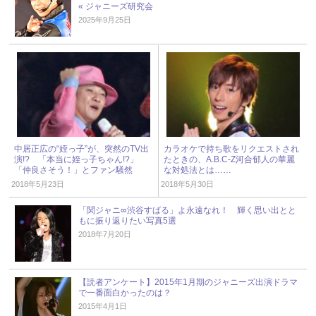
« ジャニーズ研究会
2025年9月25日
中居正広の“姪っ子”が、突然のTV出
カラオケで持ち歌をリクエストされ
演!? 「本当に姪っ子ちゃん!?」
たときの、A.B.C-Z河合郁人の華麗
「仲良さそう！」とファン騒然
な対処法とは……
2018年5月23日
2018年5月30日
「関ジャニ∞渋谷すばる」よ永遠なれ！ 輝く思い出とと
もに振り返りたい写真5選
2018年7月20日
【読者アンケート】2015年1月期のジャニーズ出演ドラマ
で一番面白かったのは？
2015年4月1日