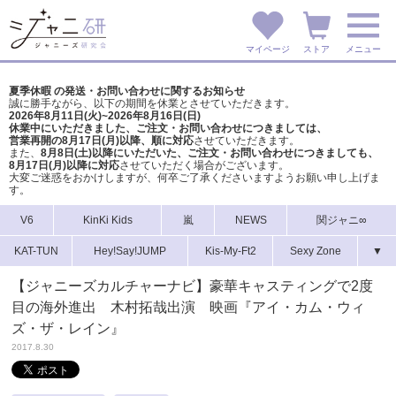
マイページ
ストア
メニュー
夏季休暇 の発送・お問い合わせに関するお知らせ
誠に勝手ながら、以下の期間を休業とさせていただきます。
2026年8月11日(火)~2026年8月16日(日)
休業中にいただきました、ご注文・お問い合わせにつきましては、
営業再開の8月17日(月)以降、順に対応
させていただきます。
また、
8月8日(土)以降にいただいた、ご注文・
お問い合わせにつきましても、
8月17日(月)以降に対応
させていただく場合がございます。
大変ご迷惑をおかけしますが、
何卒ご了承くださいますようお願い申し上げま
す。
V6
KinKi Kids
嵐
NEWS
関ジャニ∞
KAT-TUN
Hey!Say!JUMP
Kis-My-Ft2
Sexy Zone
▼
【ジャニーズカルチャーナビ】豪華キャスティングで2度
目の海外進出 木村拓哉出演 映画『アイ・カム・ウィ
ズ・ザ・レイン』
2017.8.30