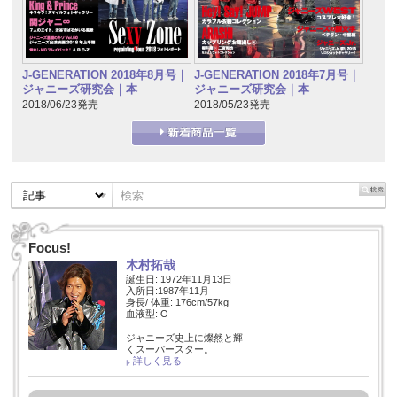
J-GENERATION 2018年7月号｜
J-GENERATION 2018年8月号｜
ジャニーズ研究会｜本
ジャニーズ研究会｜本
2018/05/23発売
2018/06/23発売
Focus!
木村拓哉
誕生日: 1972年11月13日
入所日:1987年11月
身長/ 体重: 176cm/57kg
血液型: O
ジャニーズ史上に燦然と輝
くスーパースター。
詳しく見る