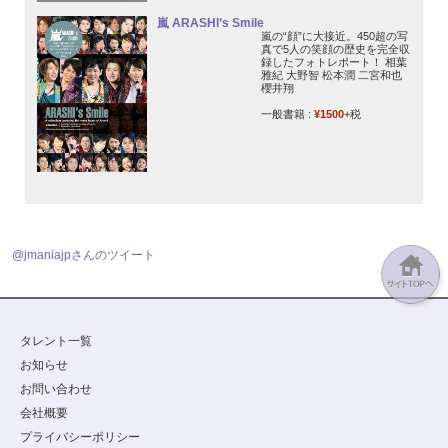
嵐 ARASHI’s Smile
嵐の“顔”に大接近。450超の写
真で5人の笑顔の歴史を完全収
録したフォトレポート！ 相葉
雅紀 大野智 松本潤 二宮和也
櫻井翔
一般書籍 :
¥1500
+税
@jmaniajpさんのツイート
タレント一覧
お知らせ
お問い合わせ
会社概要
プライバシーポリシー