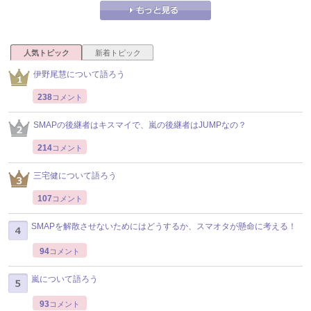
人気トピック
新着トピック
伊野尾慧について語ろう
238
コメント
SMAPの後継者はキスマイで、嵐の後継者はJUMPなの？
214
コメント
三宅健について語ろう
107
コメント
SMAPを解散させないためにはどうするか、スマオタが懸命に考える！
94
コメント
嵐について語ろう
93
コメント