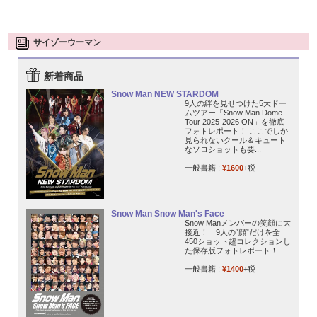
サイゾーウーマン
新着商品
Snow Man NEW STARDOM
9人の絆を見せつけた5大ドー
ムツアー「Snow Man Dome
Tour 2025-2026 ON」を徹底
フォトレポート！ ここでしか
見られないクール＆キュート
なソロショットも要...
一般書籍 :
¥1600
+税
Snow Man Snow Man's Face
Snow Manメンバーの笑顔に大
接近！ 9人の“顔”だけを全
450ショット超コレクションし
た保存版フォトレポート！
一般書籍 :
¥1400
+税