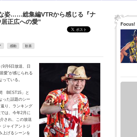
な姿……総集編VTRから感じる『ナ
中居正広への愛”
Focus!
ア
感動
歓喜
（9月6日放送、日
居愛”が感じられる
なっている。
BEST15」と
なった話題のシー
り返り、ランキング
では、今年2月に
紹介され、この放送
・ジャイアントジ
み上げるシーンを