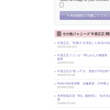
その他ジャニーズ 中居正広 関
中居正広、“性暴力”を否定した本当の
2025年10月12日
中居正広ファンが「明らかな人権侵害」
謝罪
2025年8月5日
中居正広の“姪っ子”が、突然のTV出演
2018年5月23日
KinKi Kids堂本剛、近藤真彦・少
2018年5月9日
木村拓哉主演『BG』最終回に、矢沢永吉
喜
2018年3月14日