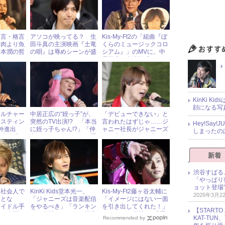
名言・格言
アソコが映ってる？ 生
Kis-My-Ft2の「組曲『ぼ
は肉より魚
田斗真の主演映画『土竜
くらのミュージックコロ
松本潤の哲
の唄』は辱めシーンが盛
シアム』」のMVに、中
りだくさん
居正広の出演疑惑!?
KinKi K
顔になる写
カルチャー
中居正広の“姪っ子”が、
「デビューできない」と
ャスティン
突然のTV出演!? 「本当
言われたはずじゃ……ジ
Hey!Sa
海外進出
に姪っ子ちゃん!?」「仲
ャニー社長がジャニーズ
しまったの
 映画『ア
良さそう！」とファン騒
Jr.の未来について含みの
ィズ・ザ・
然
ある一言
新着
渋谷すばる
「やっぱり
ョット登場
る社会人で
KinKi Kids堂本光一、
Kis-My-Ft2藤ヶ谷太輔に
2026年3月2
ことな
「ジャニーズは音楽配信
「イメージにはない一面
アイドル手
をやるべき」「ランキン
を引き出してくれた！」
【START
系を全否
グも公正になる」と提言
とファンが賞賛!! 『櫻
KAT-TU
Recommended by
子さん』最終回