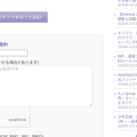
年を振り返
2026年1月1
【timel
騒動を回顧
2025年12月
キンプリ、
のウラで…
ループに不
規約
2025年12月
IMP.、最
好セールス
かかる場合があります)
2025年12月
Hey!Sa
元メンバー
2025年12月
Aぇ! gr
男』タイト
するワケ
2025年12月
少年忍者、
1年 ── 
2025年12月
 (GIF, PNG, JPG, JPEG):