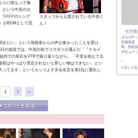
もりに積もって俺
」という中居のセ
、
SMAP
のシング
スタッフからも愛されている中居く
）がBGMとして流
ん！
その他
メンバー
近藤真彦
聞きたい」という視聴者からの声が多かったことを受け、
剛
香取慎
6日の放送では、中居の前でコマタツが選んだ「『ナカイ
デビュー：
番組内での発言をVTRで振り返りながら、「不安を抱えてる
-
最初はやっぱり否定されないと新しい物はできない」とい
詳しく見
入ってます」というカッコよすぎる名言を第1位に選出し
1
2
»