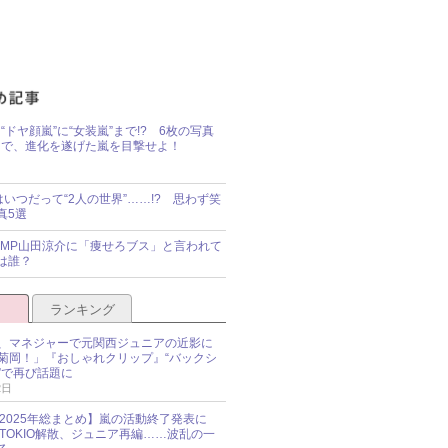
“ドヤ顔嵐”に“女装嵐”まで!? 6枚の写真
で、進化を遂げた嵐を目撃せよ！
idsはいつだって“2人の世界”……!? 思わず笑
真5選
y!JUMP山田涼介に「痩せろブス」と言われて
は誰？
ランキング
、マネジャーで元関西ジュニアの近影に
菊岡！」『おしゃれクリップ』“バックシ
”で再び話題に
2日
O 2025年総まとめ】嵐の活動終了発表に
N、TOKIO解散、ジュニア再編……波乱の一