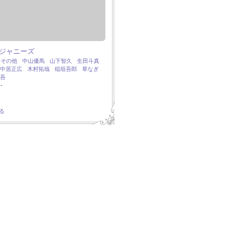
ジャニーズ
：
その他
中山優馬
山下智久
生田斗真
中居正広
木村拓哉
稲垣吾郎
草なぎ
吾
-
る