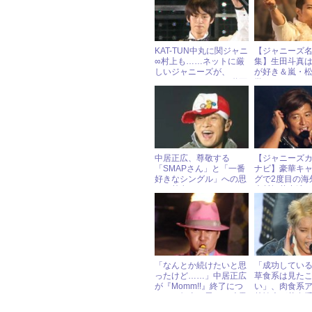
KAT-TUN中丸に関ジャニ
【ジャニーズ
∞村上も……ネットに厳
集】生田斗真
しいジャニーズが、
が好き＆嵐・
YouTubeオリジナル動画
学
を承認か？
中居正広、尊敬する
【ジャニーズ
「SMAPさん」と「一番
ナビ】豪華キ
好きなシングル」への思
グで2度目の
いを熱弁
木村拓哉出演
イ・カム・ウ
レイン』
「なんとか続けたいと思
「成功してい
ったけど……」中居正広
草食系は見た
が『Momm!!』終了につ
い」、肉食系
いて、無念の思いを吐露
越祐也が草食
定！