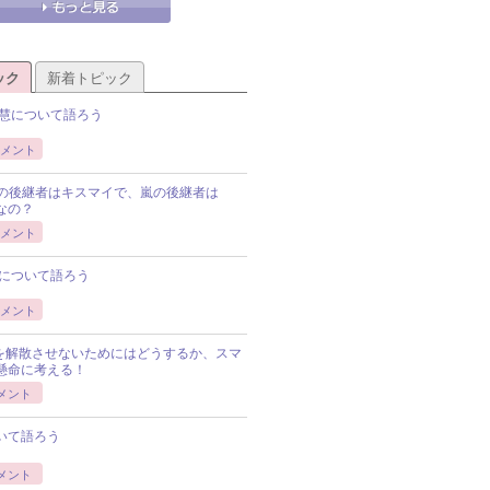
ック
新着トピック
慧について語ろう
メント
Pの後継者はキスマイで、嵐の後継者は
Pなの？
メント
について語ろう
メント
Pを解散させないためにはどうするか、スマ
懸命に考える！
メント
いて語ろう
メント