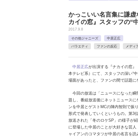
かっこいい名言集に謙虚
カイの窓』スタッフの“
2017.9.8
その他ジャニーズ
中居正広
バラエティ
ファンの反応
メディ
中居正広
が出演する『ナカイの窓』
本テレビ系）にて、スタッフの深い“中
場面があったと、ファンの間で話題に
今回の放送は「ニュースになった瞬間 
題し、番組放送後にネットニュースに
ンを中居とゲストMCの陣内智則で振
形式で発表していくというもの。第3位
放送された「冬のロケSP」の様子が
に登場した中居のことが大好きな芸人
ャイアンのコマタツが中居の名言を読