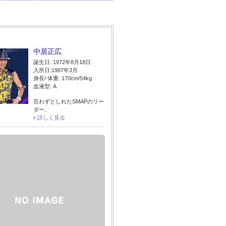
中居正広
誕生日: 1972年8月18日
入所日:1987年3月
身長/ 体重: 170cm/54kg
血液型: A
言わずとしれたSMAPのリー
ダー。
詳しく見る