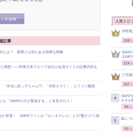
人気トピ
伊野尾
238
連記事
コ
目的とは？ 復帰とは別にある狡猾な戦略
SMA
JUM
214
コ
と憤怒――JR東日本グループ会社が会員サイトの記事内容を
三宅健
107
コ
!? 「本当に姪っ子ちゃん!?」「仲良さそう！」とファン騒然
SMA
オタが
年隊よりも「SMAPの方が緊張する」と本音ポロリ！
94
コ
が登場！ SMAPファンが『ホンネテレビ』との“繋がり”に歓
嵐につ
93
コ