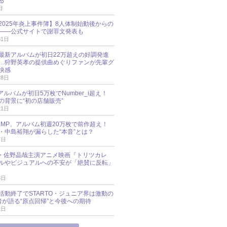
る
日
esz 2025年炎上事件簿】8人体制始動後からの
――公式サイトで謝罪文発表も
31日
最新アルバムが初日22万超えの好調発進
…狩野英孝の提供曲めぐりファンが先輩グ
快感
28日
新アルバムが初日5万枚でNumber_i超え！
の背景に“初の店舗販売”
21日
y!JUMP、アルバム初週20万枚で前作超え！
・中島裕翔が漏らした“本音”とは？
7日
oup・佐野晶哉主演アニメ映画『トリツカレ
ルやビジュアルへの不安が「絶賛に反転」
3日
活動終了でSTARTO・ジュニア界は激動の
識者が語る“原点回帰”と今後への期待
1日