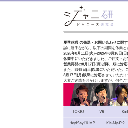
夏季休暇 の発送・お問い合わせに関
誠に勝手ながら、以下の期間を休業と
2026年8月11日(火)~2026年8月16日(日)
休業中にいただきました、ご注文・お
営業再開の8月17日(月)以降、順に対応
また、
8月8日(土)以降にいただいた、
8月17日(月)以降に対応
させていただく
大変ご迷惑をおかけしますが、
何卒ご
TOKIO
V6
Kin
Hey!Say!JUMP
Kis-My-Ft2