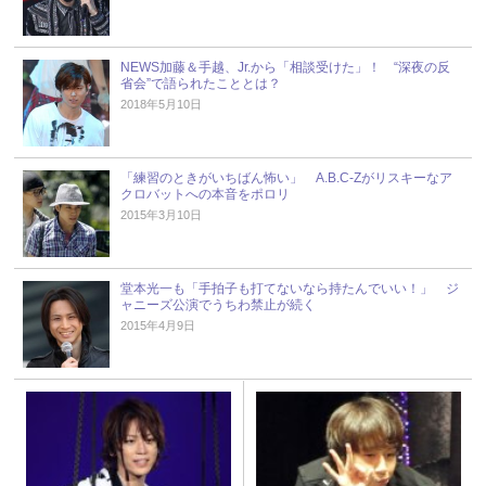
NEWS加藤＆手越、Jr.から「相談受けた」！ “深夜の反
省会”で語られたこととは？
2018年5月10日
「練習のときがいちばん怖い」 A.B.C-Zがリスキーなア
クロバットへの本音をポロリ
2015年3月10日
堂本光一も「手拍子も打てないなら持たんでいい！」 ジ
ャニーズ公演でうちわ禁止が続く
2015年4月9日