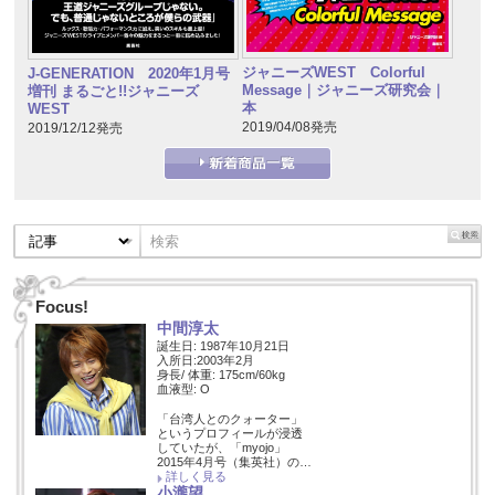
ジャニーズWEST Colorful
J-GENERATION 2020年1月号
Message｜ジャニーズ研究会｜
増刊 まるごと!!ジャニーズ
本
WEST
2019/04/08発売
2019/12/12発売
Focus!
中間淳太
誕生日: 1987年10月21日
入所日:2003年2月
身長/ 体重: 175cm/60kg
血液型: O
「台湾人とのクォーター」
というプロフィールが浸透
していたが、「myojo」
2015年4月号（集英社）の…
詳しく見る
小瀧望