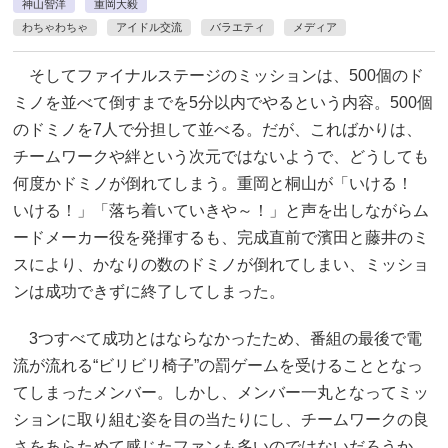
神山智洋
重岡大毅
わちゃわちゃ
アイドル交流
バラエティ
メディア
そしてファイナルステージのミッションは、500個のド
ミノを並べて倒すまでを5分以内でやるという内容。500個
のドミノを7人で分担して並べる。だが、こればかりは、
チームワークや絆という次元ではないようで、どうしても
何度かドミノが倒れてしまう。重岡と桐山が「いける！
いける！」「落ち着いていきや～！」と声を出しながらム
ードメーカー役を発揮するも、完成直前で濱田と藤井のミ
スにより、かなりの数のドミノが倒れてしまい、ミッショ
ンは成功できずに終了してしまった。
3つすべて成功とはならなかったため、番組の最後で電
流が流れる“ビリビリ椅子”の罰ゲームを受けることとなっ
てしまったメンバー。しかし、メンバー一丸となってミッ
ションに取り組む姿を目の当たりにし、チームワークの良
さをあらためて感じたファンも多いのではないだろうか。