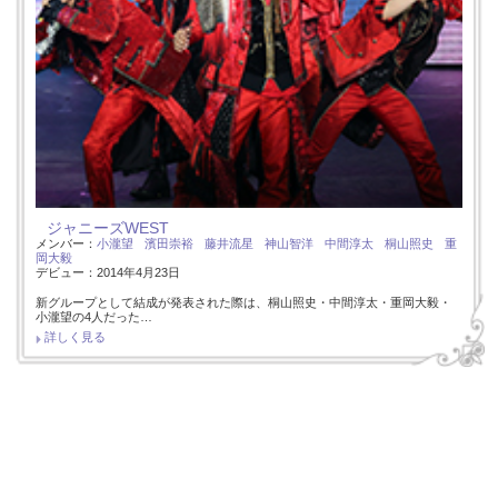
ジャニーズWEST
メンバー：
小瀧望
濱田崇裕
藤井流星
神山智洋
中間淳太
桐山照史
重
岡大毅
デビュー：2014年4月23日
新グループとして結成が発表された際は、桐山照史・中間淳太・重岡大毅・
小瀧望の4人だった…
詳しく見る