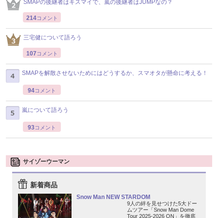
SMAPの後継者はキスマイで、嵐の後継者はJUMPなの？
214
コメント
三宅健について語ろう
107
コメント
SMAPを解散させないためにはどうするか、スマオタが懸命に考える！
94
コメント
嵐について語ろう
93
コメント
サイゾーウーマン
新着商品
Snow Man NEW STARDOM
9人の絆を見せつけた5大ドー
ムツアー「Snow Man Dome
Tour 2025-2026 ON」を徹底