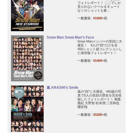
フォトレポート！ ここでしか
見られないクール＆キュート
なソロショットも要...
一般書籍 :
¥1600
+税
Snow Man Snow Man's Face
Snow Manメンバーの笑顔に大
接近！ 9人の“顔”だけを全
450ショット超コレクションし
た保存版フォトレポート！
一般書籍 :
¥1400
+税
嵐 ARASHI’s Smile
嵐の“顔”に大接近。450超の写
真で5人の笑顔の歴史を完全収
録したフォトレポート！ 相葉
雅紀 大野智 松本潤 二宮和也
櫻井翔
一般書籍 :
¥1500
+税