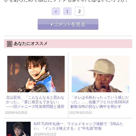
«
1
2
あなたにオススメ
北山宏光、「こんなんなると思わな
「オレは今終わったっていう感じだ
かった」「変に発言もできない」
った」……佐藤アツヒロが光GENJI
――旧ジャニーズ性加害問題と退所
解散当時の切ない胸中を明かす
後の“本音” « ジャニーズ研究会
2025年9月25日
2017年8月15日
KAT-TUN中丸雄一、ワイルドキャンプ体験で「DBみた
い」「インスタ映えする」と“中丸節”炸裂
2018年5月21日