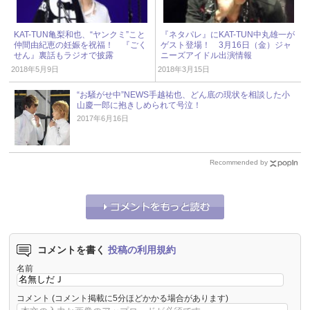
KAT-TUN亀梨和也、“ヤンクミ”こと
『ネタパレ』にKAT-TUN中丸雄一が
仲間由紀恵の妊娠を祝福！ 『ごく
ゲスト登場！ 3月16日（金）ジャ
せん』裏話もラジオで披露
ニーズアイドル出演情報
2018年5月9日
2018年3月15日
“お騒がせ中”NEWS手越祐也、どん底の現状を相談した小
山慶一郎に抱きしめられて号泣！
2017年6月16日
Recommended by
コメントを書く
投稿の利用規約
名前
コメント
(コメント掲載に5分ほどかかる場合があります)