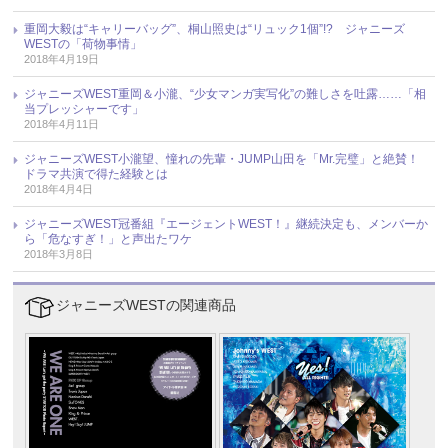
重岡大毅は“キャリーバッグ”、桐山照史は“リュック1個”!? ジャニーズ
WESTの「荷物事情」
2018年4月19日
ジャニーズWEST重岡＆小瀧、“少女マンガ実写化”の難しさを吐露……「相
当プレッシャーです」
2018年4月11日
ジャニーズWEST小瀧望、憧れの先輩・JUMP山田を「Mr.完璧」と絶賛！
ドラマ共演で得た経験とは
2018年4月4日
ジャニーズWEST冠番組『エージェントWEST！』継続決定も、メンバーか
ら「危なすぎ！」と声出たワケ
2018年3月8日
ジャニーズWESTの関連商品