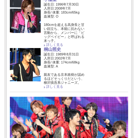
誕生日: 1996年7月30日
入所日:2008年7月
身長/ 体重: 183cm/65kg
血液型: O
180cmを超える高身長と甘
い顔立ち、本能に抗わない
言動から、メンバーに「ビ
ッグベイビー」と呼ばれる
末っ子。
詳しく見る
桐山照史
誕生日: 1989年8月31日
入所日:2002年7月
身長/ 体重: 174cm/68kg
血液型: A
親友である京本政樹が認め
るほどそっくりだという、
柳沢慎吾系ジャニーズ。
詳しく見る