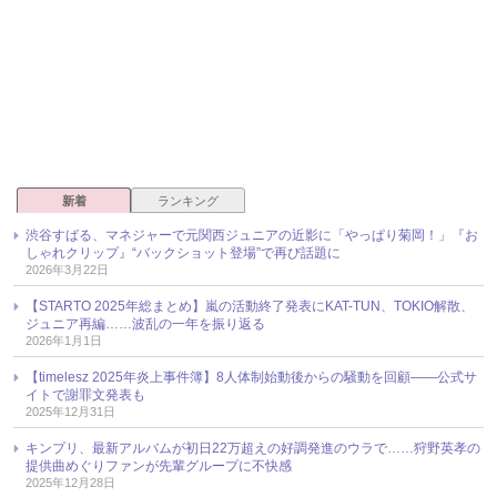
新着
ランキング
渋谷すばる、マネジャーで元関西ジュニアの近影に「やっぱり菊岡！」『お
しゃれクリップ』“バックショット登場”で再び話題に
2026年3月22日
【STARTO 2025年総まとめ】嵐の活動終了発表にKAT-TUN、TOKIO解散、
ジュニア再編……波乱の一年を振り返る
2026年1月1日
【timelesz 2025年炎上事件簿】8人体制始動後からの騒動を回顧――公式サ
イトで謝罪文発表も
2025年12月31日
キンプリ、最新アルバムが初日22万超えの好調発進のウラで……狩野英孝の
提供曲めぐりファンが先輩グループに不快感
2025年12月28日