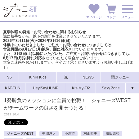
マイページ
ストア
メニュー
夏季休暇 の発送・お問い合わせに関するお知らせ
誠に勝手ながら、以下の期間を休業とさせていただきます。
2026年8月11日(火)~2026年8月16日(日)
休業中にいただきました、ご注文・お問い合わせにつきましては、
営業再開の8月17日(月)以降、順に対応
させていただきます。
また、
8月8日(土)以降にいただいた、ご注文・
お問い合わせにつきましても、
8月17日(月)以降に対応
させていただく場合がございます。
大変ご迷惑をおかけしますが、
何卒ご了承くださいますようお願い申し上げま
す。
V6
KinKi Kids
嵐
NEWS
関ジャニ∞
KAT-TUN
Hey!Say!JUMP
Kis-My-Ft2
Sexy Zone
▼
1発勝負のミッションに全員で挑戦！ ジャニーズWEST
がチームワークの良さを見せつける！
2017.10.4
ジャニーズWEST
中間淳太
小瀧望
桐山照史
濱田崇裕