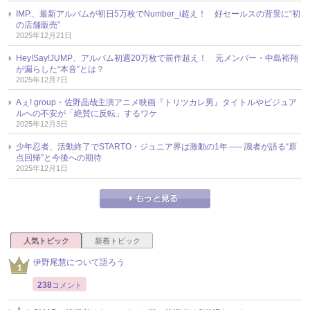
IMP.、最新アルバムが初日5万枚でNumber_i超え！ 好セールスの背景に“初
の店舗販売”
2025年12月21日
Hey!Say!JUMP、アルバム初週20万枚で前作超え！ 元メンバー・中島裕翔
が漏らした“本音”とは？
2025年12月7日
Aぇ! group・佐野晶哉主演アニメ映画『トリツカレ男』タイトルやビジュア
ルへの不安が「絶賛に反転」するワケ
2025年12月3日
少年忍者、活動終了でSTARTO・ジュニア界は激動の1年 ── 識者が語る“原
点回帰”と今後への期待
2025年12月1日
人気トピック
新着トピック
伊野尾慧について語ろう
238
コメント