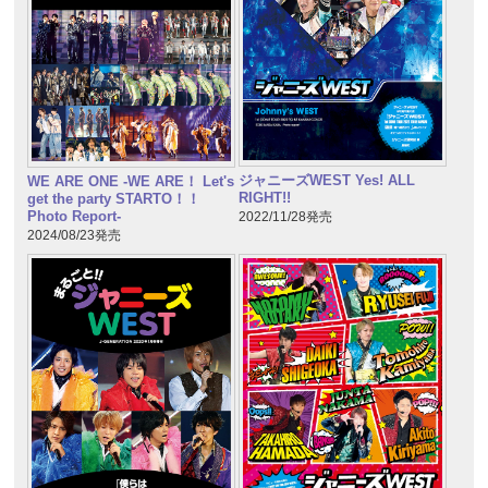
ジャニーズWEST Yes! ALL
WE ARE ONE -WE ARE！ Let's
RIGHT!!
get the party STARTO！！
Photo Report-
2022/11/28発売
2024/08/23発売