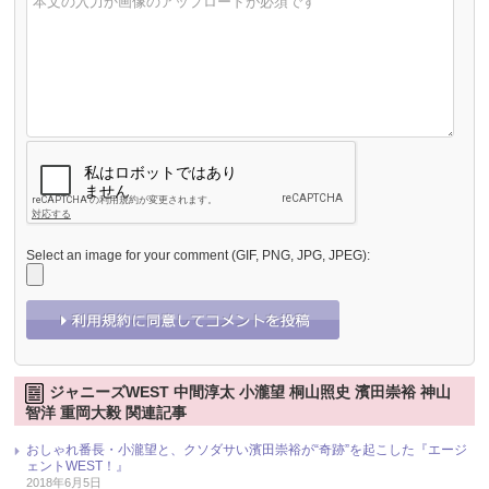
Select an image for your comment (GIF, PNG, JPG, JPEG):
ジャニーズWEST 中間淳太 小瀧望 桐山照史 濱田崇裕 神山
智洋 重岡大毅 関連記事
おしゃれ番長・小瀧望と、クソダサい濱田崇裕が“奇跡”を起こした『エージ
ェントWEST！』
2018年6月5日