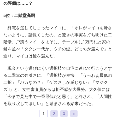
の評価は……？
5位：二階堂高嗣
終電を逃してしまったマイコに、「オレがマイコを帰さ
ないように、話長くしたの」と驚きの事実を打ち明けた二
階堂。戸惑うマイコをよそに、テーブルに1万円札と家の
鍵を並べ「タクシー代か、ウチの鍵。どっちか選んで」と
迫り、マイコは鍵を選んだ。
現金という選びにくい選択肢で自宅に連れて行こうとす
る二階堂の強引さに、「選択肢が卑怯」「うっわぁ最低の
二択」「バカなの？」「ゲスさしか感じない」「マジク
ズ!!」と、女性審査員からは拒否感が大爆発。大久保には
「今まで見た中で一番最低だと思う」と評され、「人間性
を取り戻してほしい」と励まされる始末だった。
1
2
3
»