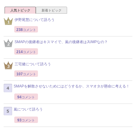
人気トピック
新着トピック
伊野尾慧について語ろう
238
コメント
SMAPの後継者はキスマイで、嵐の後継者はJUMPなの？
214
コメント
三宅健について語ろう
107
コメント
SMAPを解散させないためにはどうするか、スマオタが懸命に考える！
94
コメント
嵐について語ろう
93
コメント