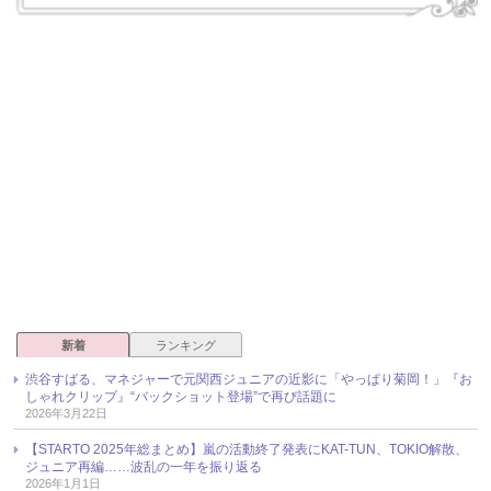
新着
ランキング
渋谷すばる、マネジャーで元関西ジュニアの近影に「やっぱり菊岡！」『お
しゃれクリップ』“バックショット登場”で再び話題に
2026年3月22日
【STARTO 2025年総まとめ】嵐の活動終了発表にKAT-TUN、TOKIO解散、
ジュニア再編……波乱の一年を振り返る
2026年1月1日