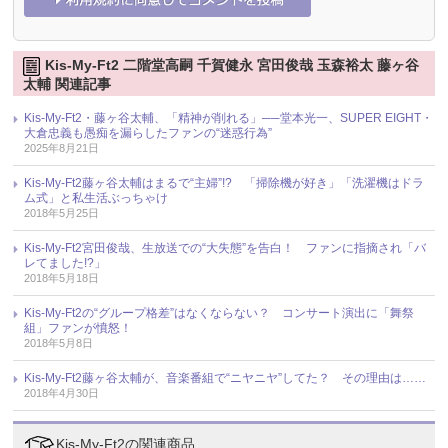
Kis-My-Ft2 二階堂高嗣 千賀健永 宮田俊哉 玉森裕太 藤ヶ谷
太輔 関連記事
Kis-My-Ft2・藤ヶ谷太輔、「精神が削れる」──堂本光一、SUPER EIGHT・
大倉忠義も愚痴を漏らしたファンの“迷惑行為”
2025年8月21日
Kis-My-Ft2藤ヶ谷太輔はまるで“主婦”!? 「掃除機が好き」「洗濯機はドラ
ム式」と私生活ぶっちゃけ
2018年5月25日
Kis-My-Ft2宮田俊哉、生放送での“大失態”を告白！ ファンに指摘され「バ
レてました!?」
2018年5月18日
Kis-My-Ft2の“グループ格差”はなくならない？ コンサート演出に「舞祭
組」ファンが憤怒！
2018年5月8日
Kis-My-Ft2藤ヶ谷太輔が、音楽番組で“ニヤニヤ”してた？ その理由は……
2018年4月30日
Kis-My-Ft2の関連商品