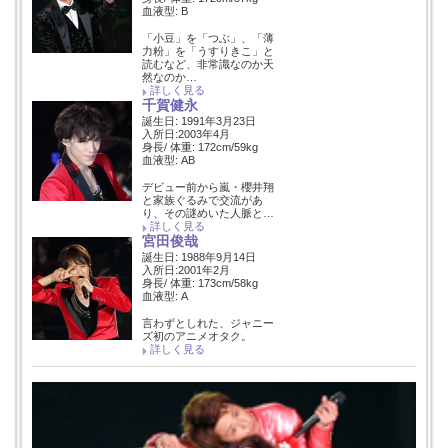
血液型: B
「小豆」を「つぶ」、「薄
力粉」を「うすりきこ」と
読むなど、非常識なのか天
然なのか…
詳しく見る
千賀健永
誕生日: 1991年3月23日
入所日:2003年4月
身長/ 体重: 172cm/59kg
血液型: AB
デビュー前から嵐・櫻井翔
と家族ぐるみで交流があ
り、その謎めいた人脈と…
詳しく見る
宮田俊哉
誕生日: 1988年9月14日
入所日:2001年2月
身長/ 体重: 173cm/58kg
血液型: A
言わずとしれた、ジャニー
ズ初のアニメオタク。
詳しく見る