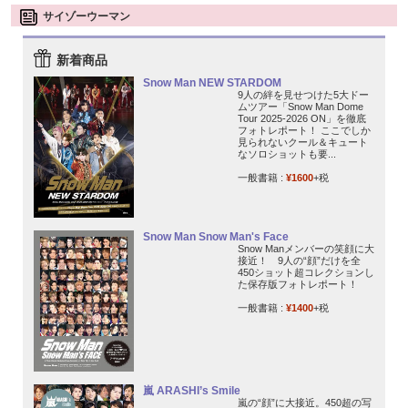
サイゾーウーマン
新着商品
Snow Man NEW STARDOM
9人の絆を見せつけた5大ドー
ムツアー「Snow Man Dome
Tour 2025-2026 ON」を徹底
フォトレポート！ ここでしか
見られないクール＆キュート
なソロショットも要...
一般書籍 :
¥1600
+税
Snow Man Snow Man's Face
Snow Manメンバーの笑顔に大
接近！ 9人の“顔”だけを全
450ショット超コレクションし
た保存版フォトレポート！
一般書籍 :
¥1400
+税
嵐 ARASHI’s Smile
嵐の“顔”に大接近。450超の写