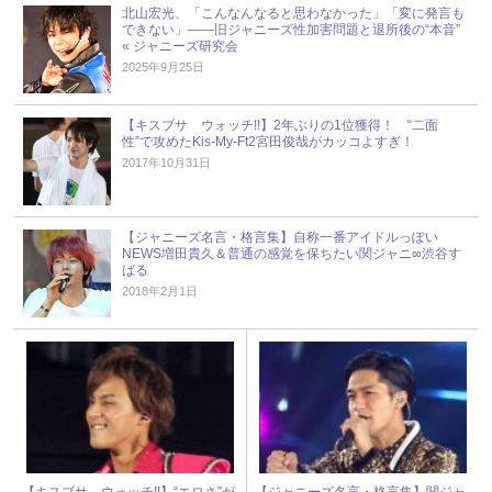
北山宏光、「こんなんなると思わなかった」「変に発言も
できない」――旧ジャニーズ性加害問題と退所後の“本音”
« ジャニーズ研究会
2025年9月25日
【キスブサ ウォッチ!!】2年ぶりの1位獲得！ “二面
性”で攻めたKis-My-Ft2宮田俊哉がカッコよすぎ！
2017年10月31日
【ジャニーズ名言・格言集】自称一番アイドルっぽい
NEWS増田貴久＆普通の感覚を保ちたい関ジャニ∞渋谷す
ばる
2018年2月1日
【キスブサ ウォッチ!!】“エロさ”が
【ジャニーズ名言・格言集】関ジャ