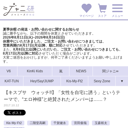
マイページ
ストア
メニュー
夏季休暇 の発送・お問い合わせに関するお知らせ
誠に勝手ながら、以下の期間を休業とさせていただきます。
2026年8月11日(火)~2026年8月16日(日)
休業中にいただきました、ご注文・お問い合わせにつきましては、
営業再開の8月17日(月)以降、順に対応
させていただきます。
また、
8月8日(土)以降にいただいた、ご注文・
お問い合わせにつきましても、
8月17日(月)以降に対応
させていただく場合がございます。
大変ご迷惑をおかけしますが、
何卒ご了承くださいますようお願い申し上げま
す。
V6
KinKi Kids
嵐
NEWS
関ジャニ∞
KAT-TUN
Hey!Say!JUMP
Kis-My-Ft2
Sexy Zone
▼
【キスブサ ウォッチ!!】「女性を自宅に誘う」というテ
ーマで、“エロ神様”と絶賛されたメンバーは……？
2017.10.12
Kis-My-Ft2
二階堂高嗣
千賀健永
宮田俊哉
玉森裕太