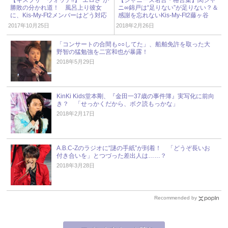
勝敗の分かれ道！ 風呂上り彼女
ニ∞錦戸は“足りない”が足りない？＆
に、Kis-My-Ft2メンバーはどう対応
感謝を忘れないKis-My-Ft2藤ヶ谷
する!?
2017年10月25日
2018年2月26日
「コンサートの合間も○○してた」、船舶免許を取った大
野智の猛勉強を二宮和也が暴露！
2018年5月29日
KinKi Kids堂本剛、『金田一37歳の事件簿』実写化に前向
き？ 「せっかくだから、ボク読もっかな」
2018年2月17日
A.B.C-Zのラジオに“謎の手紙”が到着！ 「どうぞ長いお
付き合いを」とつづった差出人は……？
2018年3月28日
Recommended by