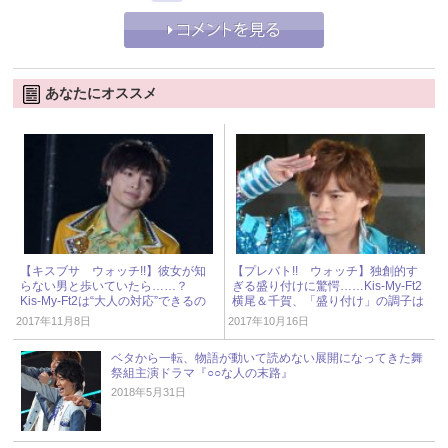
あなたにオススメ
【キスブサ ウォッチ!!】彼女が知
【プレバト!! ウォッチ】独創的す
らない男と歩いていたら……？
ぎる盛り付けに驚愕……Kis-My-Ft2
Kis-My-Ft2は“大人の対応”できるの
横尾＆千賀、「盛り付け」の調子は
か!?
イマイチ!?
2017年11月8日
2017年10月16日
ベタから一転、物語が動いて読めない展開になってきた舞
祭組主演ドラマ『○○な人の末路』
2018年5月31日