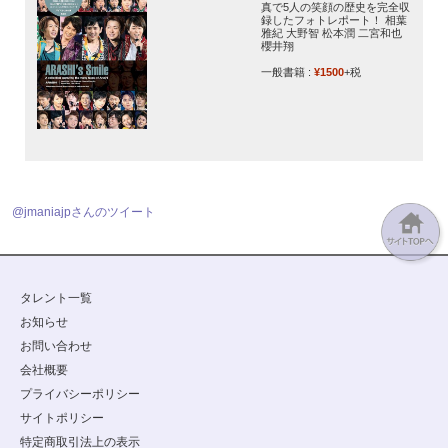
真で5人の笑顔の歴史を完全収
録したフォトレポート！ 相葉
雅紀 大野智 松本潤 二宮和也
櫻井翔
一般書籍 :
¥1500
+税
@jmaniajpさんのツイート
タレント一覧
お知らせ
お問い合わせ
会社概要
プライバシーポリシー
サイトポリシー
特定商取引法上の表示