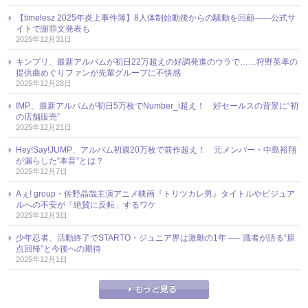
【timelesz 2025年炎上事件簿】8人体制始動後からの騒動を回顧――公式サ
イトで謝罪文発表も
2025年12月31日
キンプリ、最新アルバムが初日22万超えの好調発進のウラで……狩野英孝の
提供曲めぐりファンが先輩グループに不快感
2025年12月28日
IMP.、最新アルバムが初日5万枚でNumber_i超え！ 好セールスの背景に“初
の店舗販売”
2025年12月21日
Hey!Say!JUMP、アルバム初週20万枚で前作超え！ 元メンバー・中島裕翔
が漏らした“本音”とは？
2025年12月7日
Aぇ! group・佐野晶哉主演アニメ映画『トリツカレ男』タイトルやビジュア
ルへの不安が「絶賛に反転」するワケ
2025年12月3日
少年忍者、活動終了でSTARTO・ジュニア界は激動の1年 ── 識者が語る“原
点回帰”と今後への期待
2025年12月1日