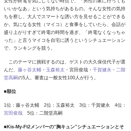
女性が終電を気にしてない時点で、「男性の家に行っても
いいかなあ」という気持ちがあるもの。そんな女性の気持
ちを察し、大人でスマートな誘い方を見せることができる
か。気になる女性（マイコ）と食事をしていたら、会話が
盛り上がりすぎて終電の時間を過ぎ、「終電なくなっちゃ
った」と言うマイコを自宅に誘うというシチュエーション
で、ランキングを競う。
このテーマに挑戦するのは、ゲストの大久保佳代子が選
んだ、
藤ヶ谷太輔
・
玉森裕太
・宮田俊哉・
千賀健永
・
二階
堂高嗣
の5人。審査は一般女性100人が行う。
■順位
1位：藤ヶ谷太輔 2位：玉森裕太 3位：千賀健永 4位：
宮田俊哉
5位：二階堂高嗣
■Kis-My-Ft2メンバーの“胸キュン”シチュエーションとそ