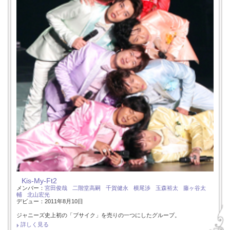
Kis-My-Ft2
メンバー：
宮田俊哉
二階堂高嗣
千賀健永
横尾渉
玉森裕太
藤ヶ谷太
輔
北山宏光
デビュー：2011年8月10日
ジャニーズ史上初の「ブサイク」を売りの一つにしたグループ。
詳しく見る