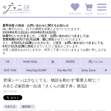
マイページ
ストア
メニュー
夏季休暇 の発送・お問い合わせに関するお知らせ
誠に勝手ながら、以下の期間を休業とさせていただきます。
2026年8月11日(火)~2026年8月16日(日)
休業中にいただきました、ご注文・お問い合わせにつきましては、
営業再開の8月17日(月)以降、順に対応
させていただきます。
また、
8月8日(土)以降にいただいた、ご注文・
お問い合わせにつきましても、
8月17日(月)以降に対応
させていただく場合がございます。
大変ご迷惑をおかけしますが、
何卒ご了承くださいますようお願い申し上げま
す。
V6
KinKi Kids
嵐
NEWS
関ジャニ∞
KAT-TUN
Hey!Say!JUMP
Kis-My-Ft2
Sexy Zone
▼
登場シーンは少なくても、物語を動かす“重要人物”に！
A.B.C-Z塚田僚一出演『さくらの親子丼』第3話
2017.10.26
A.B.C-Z
塚田僚一