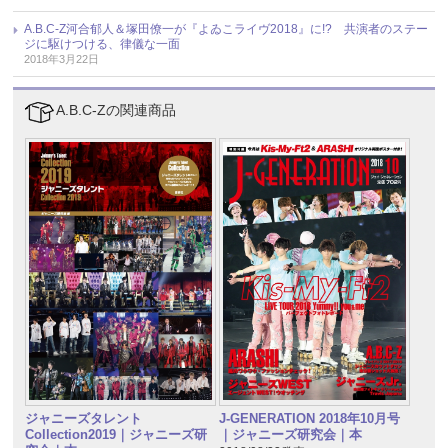
A.B.C-Z河合郁人＆塚田僚一が『よゐこライヴ2018』に!? 共演者のステー
ジに駆けつける、律儀な一面
2018年3月22日
A.B.C-Zの関連商品
ジャニーズタレント
J-GENERATION 2018年10月号
Collection2019｜ジャニーズ研
｜ジャニーズ研究会｜本