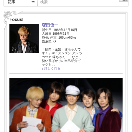
Focus!
塚田僚一
誕生日: 1986年12月10日
入所日:1998年11月
身長/ 体重: 168cm/63kg
血液型: O
「筋肉・金髪・塚ちゃんで
す！」や「ズンズン タン ツ
カツカ 塚ちゃん！」など、
勢い系ばかりの自己紹介ギ
ャグを…
詳しく見る