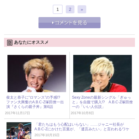
1
2
»
あなたにオススメ
俊太と恭子に“ロマンス”の予感!?
Sexy Zoneの最新シングル「ぎゅっ
ファン大興奮のA.B.C-Z塚田僚一出
と」を自腹で購入!? A.B.C-Z塚田僚
演『さくらの親子丼』第6話
一の「いい人伝説」
2017年11月17日
2017年10月8日
「君たちはもう心配はいらない」……ジャニー社長が
A.B.C-Zにかけた言葉が、「遺言みたい」と言われるワケ
2017年10月15日