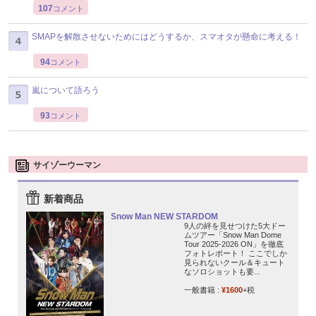
107
コメント
SMAPを解散させないためにはどうするか、スマオタが懸命に考える！
94
コメント
嵐について語ろう
93
コメント
サイゾーウーマン
新着商品
Snow Man NEW STARDOM
9人の絆を見せつけた5大ドー
ムツアー「Snow Man Dome
Tour 2025-2026 ON」を徹底
フォトレポート！ ここでしか
見られないクール＆キュート
なソロショットも要...
一般書籍 :
¥1600
+税