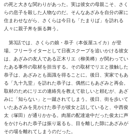
の死と大きな関わりがあった。実は彼女の母親こそ、さく
らの息子を殺した人物なのだ。そんなあざみを自分の家に
住まわせながら、さくらは今日も「たまりば」を訪れる
人々に親子丼を振る舞う。
第3話では、さくらの娘・恭子（本仮屋ユイカ）が登
場。フリーライターとして日夜スクープを追いかける彼女
は、あざみの友人である正木リエ（柳美稀）が関わってい
たある事件の取材を担当する。その取材でリエと接触した
恭子は、あざみとも面識を得ることに。後日、実家でもあ
る「九十九堂」を訪れた恭子は、偶然にもあざみと再会。
取材のためにリエの連絡先を教えて欲しいと頼むが、あざ
みに「知らない」と一蹴されてしまう。後日、街を歩いて
いたあざみを見かけた恭子が彼女と話していると、中西俊
太（塚田）が通りかかる。肉屋の配達途中だった俊太に声
をかけられた恭子は振り返るも、目を離した隙にあざみが
その場を離れてしまうのだった。