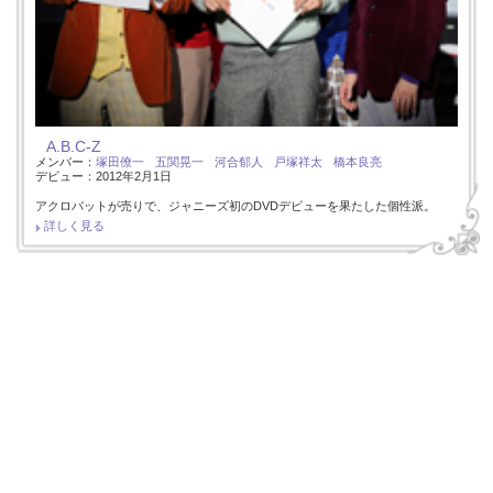
A.B.C-Z
メンバー：
塚田僚一
五関晃一
河合郁人
戸塚祥太
橋本良亮
デビュー：2012年2月1日
アクロバットが売りで、ジャニーズ初のDVDデビューを果たした個性派。
詳しく見る