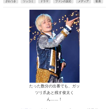
ざわつき
ツッコミ
ドラマ
ファンの反応
メディア
歓喜
たった数分の出番でも、ガッ
ツリ爪あと残す俊太く
ん……！