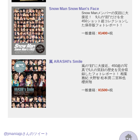
Snow Man Snow Man's Face
Snow Manメンバーの笑顔に大
接近！ 9人の“顔”だけを全
450ショット超コレクションし
た保存版フォトレポート！
一般書籍 :
¥1400
+税
嵐 ARASHI’s Smile
嵐の“顔”に大接近。450超の写
真で5人の笑顔の歴史を完全収
録したフォトレポート！ 相葉
雅紀 大野智 松本潤 二宮和也
櫻井翔
一般書籍 :
¥1500
+税
@jmaniajpさんのツイート