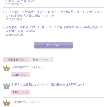
が漏らした“本音”とは？
2025年12月7日
Aぇ! group・佐野晶哉主演アニメ映画『トリツカレ男』タイトルやビジュア
ルへの不安が「絶賛に反転」するワケ
2025年12月3日
少年忍者、活動終了でSTARTO・ジュニア界は激動の1年 ── 識者が語る“原
点回帰”と今後への期待
2025年12月1日
人気トピック
新着トピック
伊野尾慧について語ろう
238
コメント
SMAPの後継者はキスマイで、嵐の後継者はJUMPなの？
214
コメント
三宅健について語ろう