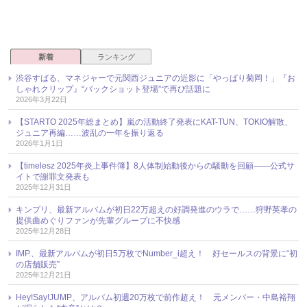
新着
ランキング
渋谷すばる、マネジャーで元関西ジュニアの近影に「やっぱり菊岡！」『お
しゃれクリップ』“バックショット登場”で再び話題に
2026年3月22日
【STARTO 2025年総まとめ】嵐の活動終了発表にKAT-TUN、TOKIO解散、
ジュニア再編……波乱の一年を振り返る
2026年1月1日
【timelesz 2025年炎上事件簿】8人体制始動後からの騒動を回顧――公式サ
イトで謝罪文発表も
2025年12月31日
キンプリ、最新アルバムが初日22万超えの好調発進のウラで……狩野英孝の
提供曲めぐりファンが先輩グループに不快感
2025年12月28日
IMP.、最新アルバムが初日5万枚でNumber_i超え！ 好セールスの背景に“初
の店舗販売”
2025年12月21日
Hey!Say!JUMP、アルバム初週20万枚で前作超え！ 元メンバー・中島裕翔