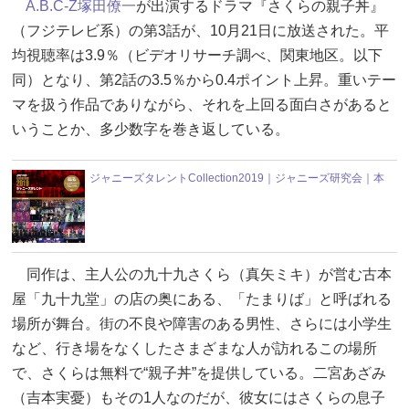
A.B.C-Z
塚田僚一
が出演するドラマ『さくらの親子丼』
（フジテレビ系）の第3話が、10月21日に放送された。平
均視聴率は3.9％（ビデオリサーチ調べ、関東地区。以下
同）となり、第2話の3.5％から0.4ポイント上昇。重いテー
マを扱う作品でありながら、それを上回る面白さがあると
いうことか、多少数字を巻き返している。
ジャニーズタレントCollection2019｜ジャニーズ研究会｜本
同作は、主人公の九十九さくら（真矢ミキ）が営む古本
屋「九十九堂」の店の奥にある、「たまりば」と呼ばれる
場所が舞台。街の不良や障害のある男性、さらには小学生
など、行き場をなくしたさまざまな人が訪れるこの場所
で、さくらは無料で“親子丼”を提供している。二宮あざみ
（吉本実憂）もその1人なのだが、彼女にはさくらの息子