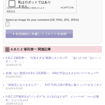
Select an image for your comment (GIF, PNG, JPG, JPEG):
A.B.C-Z 塚田僚一 関連記事
A.B.C-Z塚田僚一、“元気すぎる”後輩にタジタジ!? 「あいさつが『おい～っ
す！』で……」
2018年6月7日
友達いない疑惑のA.B.C-Z五関晃一、GWの予定はまさかのバーベキュー!?
2018年5月5日
「鉄砲玉になりますんで！」、KAT-TUN上田の男気に嵐メンバーがタジタジ
2018年4月29日
A.B.C-Z戸塚祥太が“バンダナ”をつけるのはナゼ!? メンバーが「○○への憧
れ」とぶっちゃけ
2018年4月11日