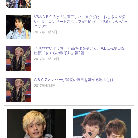
V6＆A.B.C-Zは「礼儀正しい」セクゾは「おじさんが多
い」!? コンサートスタッフが明かす、“印象がいいジャ
ニオタ”
2017年10月5日
「見やすいドラマ」と高評価を受ける、A.B.C-Z塚田僚一
出演『さくらの親子丼』第2話
2017年10月19日
A.B.C-Zメンバーが黒髪の塚田を嫌がる理由とは……
2017年4月8日