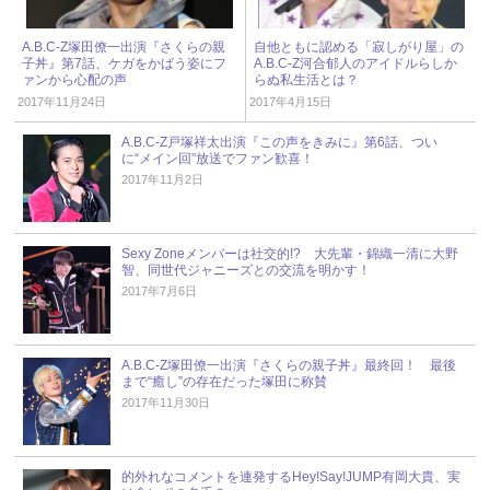
A.B.C-Z塚田僚一出演『さくらの親
自他ともに認める「寂しがり屋」の
子丼』第7話、ケガをかばう姿にフ
A.B.C-Z河合郁人のアイドルらしか
ァンから心配の声
らぬ私生活とは？
2017年11月24日
2017年4月15日
A.B.C-Z戸塚祥太出演『この声をきみに』第6話、つい
に“メイン回”放送でファン歓喜！
2017年11月2日
Sexy Zoneメンバーは社交的!? 大先輩・錦織一清に大野
智、同世代ジャニーズとの交流を明かす！
2017年7月6日
A.B.C-Z塚田僚一出演『さくらの親子丼』最終回！ 最後
まで“癒し”の存在だった塚田に称賛
2017年11月30日
的外れなコメントを連発するHey!Say!JUMP有岡大貴、実