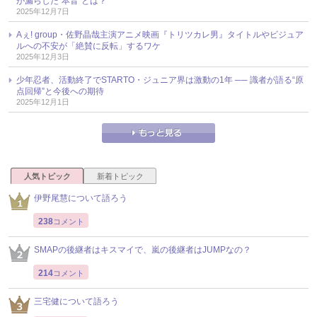
が漏らした“本音”とは？
2025年12月7日
Aぇ! group・佐野晶哉主演アニメ映画『トリツカレ男』タイトルやビジュア
ルへの不安が「絶賛に反転」するワケ
2025年12月3日
少年忍者、活動終了でSTARTO・ジュニア界は激動の1年 ── 識者が語る“原
点回帰”と今後への期待
2025年12月1日
人気トピック
新着トピック
伊野尾慧について語ろう
238
コメント
SMAPの後継者はキスマイで、嵐の後継者はJUMPなの？
214
コメント
三宅健について語ろう