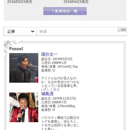
2018/05/23発売
2018/04/23発売
Focus!
国分太一
誕生日: 1974年9月2日
入所日:1988年1月
身長/ 体重: 167cm/52.7kg
血液型: O
アイドルなのか芸人なの
か、もはや見分けがつかな
くなっている芸達者な男。
詳しく見る
城島茂
誕生日: 1970年11月17日
入所日:1986年7月
身長/ 体重: 170cm/60kg
血液型: O
バラエティ番組では親父ギ
ャグを連発し、涙もろく、
トホホな役回りを演じるこ
とも多い…