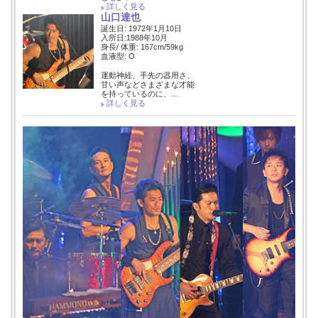
詳しく見る
山口達也
誕生日: 1972年1月10日
入所日:1988年10月
身長/ 体重: 167cm/59kg
血液型: O
運動神経、手先の器用さ、
甘い声などさまざまな才能
を持っているのに、…
詳しく見る