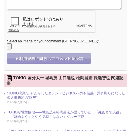
Select an image for your comment (GIF, PNG, JPG, JPEG):
TOKIO 国分太一 城島茂 山口達也 松岡昌宏 長瀬智也 関連記
事
“TOKIO廃業”がもたらしたタレントビジネスへの不信感 浮き彫りになった
個人事務所の”限界“
2025年7月15日
TOKIOが電撃解散――城島茂＆松岡昌宏が語っていた、「死ぬまで現役」
「『辞めよう』という気持ちはない」グループ愛
2025年6月27日