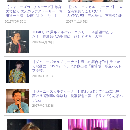
【ジャニーズカルチャーナビ】等身
【ジャニーズカルチャーナビ】こん
大で描く 大人のラブストーリー 岡
な高校見たことない！
田准一主演 映画『おと・な・り』
SixTONES、高木雄也、宮田俊哉出
演 ドラマ『私立バカレア高校』
2017年8月25日
2017年11月5日
TOKIO、25周年アルバム・コンサートを計画中だっ
た？ 長瀬智也の謝罪に「悲しすぎる」の声
2018年4月28日
【ジャニーズカルチャーナビ】戦いの舞台はTVドラマか
ら映画に Kis-My-Ft2、Jr.多数出演『劇場版 私立バカレ
ア高校』
2017年11月13日
【ジャニーズカルチャーナビ】惚れっぽくてうぬぼれ屋・
変わり者刑事の珍騒動 長瀬智也主演 ドラマ『うぬぼれ
デカ』
2017年9月23日