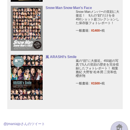
Snow Man Snow Man's Face
Snow Manメンバーの笑顔に大
接近！ 9人の“顔”だけを全
450ショット超コレクションし
た保存版フォトレポート！
一般書籍 :
¥1400
+税
嵐 ARASHI’s Smile
嵐の“顔”に大接近。450超の写
真で5人の笑顔の歴史を完全収
録したフォトレポート！ 相葉
雅紀 大野智 松本潤 二宮和也
櫻井翔
一般書籍 :
¥1500
+税
@jmaniajpさんのツイート