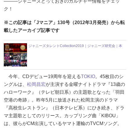
―――ジャニーズとっておきのカルチャー情報をチェッ
ク！
※この記事は「Jマニア」130号（2012年3月発売）から転
載したアーカイブ記事です
ジャニーズタレントCollection2019｜ジャニーズ研究会｜本
今年、CDデビュー19周年を迎える
TOKIO
。45枚目のシ
ングルは、
松岡昌宏
が主演する金曜ナイトドラマ『13歳の
ハローワーク』（テレビ朝日系）の主題歌となった「羽田
空港の奇跡」。昨年5月に放送された松岡主演のドラマ
『高校生レストラン』（日本テレビ系）にひき続き、ドラ
マ主題歌としてのリリース。カップリング曲「KIBOU」
は、彼らがCM出演しているヤマト運輸のTVCMソング。