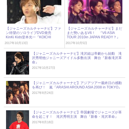
【ジャニーズカルチャーナビ】ファ
【ジャニーズカルチャーナビ】まだ
ン待望のソロライブDVD発売
まだ勢いあるV6！ 『V6 ASIA
KinKi Kids堂本光一『KOICHI
TOUR 2010in JAPAN READY？』
DOMOTO CONCERT TOUR 2010
2017年10月13日
2017年10月5日
BPM』
【ジャニーズカルチャーナビ】滝沢組は帝劇から始動 滝
沢秀明他ジャニーズアイドル多数出演 舞台『新春滝沢革
命』
2017年10月27日
【ジャニーズカルチャーナビ】アジアツアー最終日の感動
を再び！ 嵐『ARASHI AROUND ASIA 2008 in TOKYO』
2017年8月24日
【ジャニーズカルチャーナビ】帝国劇場でジャニーズが革
命を起こす！ 滝沢秀明主演 舞台『新春・滝沢革命』
2017年8月18日