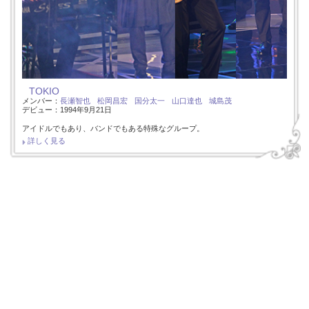
TOKIO
メンバー：
長瀬智也
松岡昌宏
国分太一
山口達也
城島茂
デビュー：1994年9月21日
アイドルでもあり、バンドでもある特殊なグループ。
詳しく見る