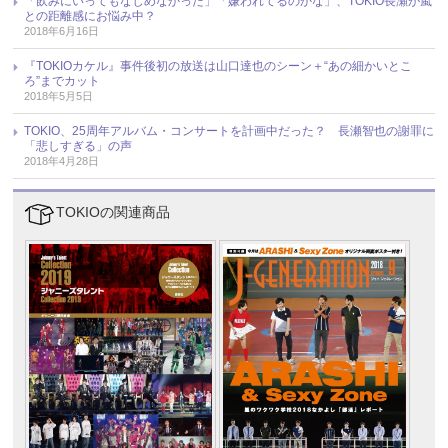
「飲みにいってもなじめなかった」「嫌われてるのかな」、TOKIO長瀬が嵐
との距離感にお悩み中？
2018年6月16日
『TOKIOカケル』事件後初の放送は山口達也のシーン＋“あの細かいとこ
ろ”までカット
2018年5月5日
TOKIO、25周年アルバム・コンサートを計画中だった？ 長瀬智也の謝罪に
「悲しすぎる」の声
2018年4月28日
TOKIOの関連商品