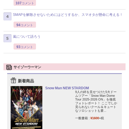
107
コメント
SMAPを解散させないためにはどうするか、スマオタが懸命に考える！
94
コメント
嵐について語ろう
93
コメント
サイゾーウーマン
新着商品
Snow Man NEW STARDOM
9人の絆を見せつけた5大ドー
ムツアー「Snow Man Dome
Tour 2025-2026 ON」を徹底
フォトレポート！ ここでしか
見られないクール＆キュート
なソロショットも要...
一般書籍 :
¥1600
+税