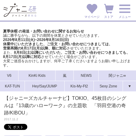
マイページ
ストア
メニュー
夏季休暇 の発送・お問い合わせに関するお知らせ
誠に勝手ながら、以下の期間を休業とさせていただきます。
2026年8月11日(火)~2026年8月16日(日)
休業中にいただきました、ご注文・お問い合わせにつきましては、
営業再開の8月17日(月)以降、順に対応
させていただきます。
また、
8月8日(土)以降にいただいた、ご注文・
お問い合わせにつきましても、
8月17日(月)以降に対応
させていただく場合がございます。
大変ご迷惑をおかけしますが、
何卒ご了承くださいますようお願い申し上げま
す。
V6
KinKi Kids
嵐
NEWS
関ジャニ∞
KAT-TUN
Hey!Say!JUMP
Kis-My-Ft2
Sexy Zone
▼
【ジャニーズカルチャーナビ】TOKIO、45枚目のシング
ルは『13歳のハローワーク』の主題歌 「羽田空港の奇
跡/KIBOU」
2017.11.2