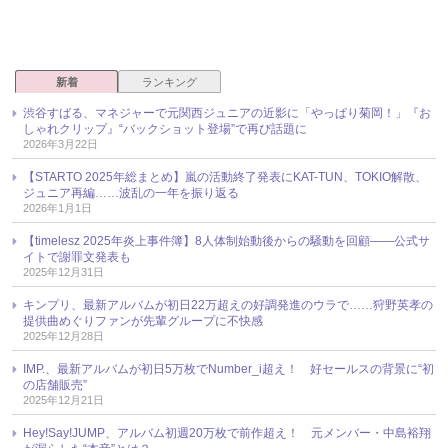
新着
ランキング
渋谷すばる、マネジャーで元関西ジュニアの近影に「やっぱり菊岡！」『お
しゃれクリップ』“バックショット登場”で再び話題に
2026年3月22日
【STARTO 2025年総まとめ】嵐の活動終了発表にKAT-TUN、TOKIO解散、
ジュニア再編……波乱の一年を振り返る
2026年1月1日
【timelesz 2025年炎上事件簿】8人体制始動後からの騒動を回顧――公式サ
イトで謝罪文発表も
2025年12月31日
キンプリ、最新アルバムが初日22万超えの好調発進のウラで……狩野英孝の
提供曲めぐりファンが先輩グループに不快感
2025年12月28日
IMP.、最新アルバムが初日5万枚でNumber_i超え！ 好セールスの背景に“初
の店舗販売”
2025年12月21日
Hey!Say!JUMP、アルバム初週20万枚で前作超え！ 元メンバー・中島裕翔