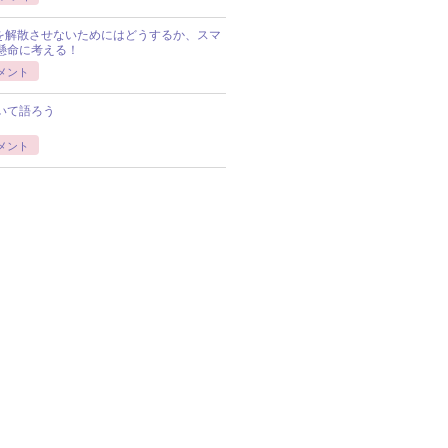
Pを解散させないためにはどうするか、スマ
懸命に考える！
メント
いて語ろう
メント