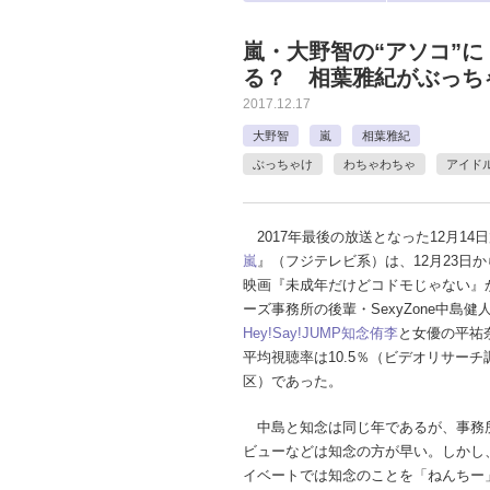
嵐・大野智の“アソコ”
る？ 相葉雅紀がぶっち
2017.12.17
大野智
嵐
相葉雅紀
ぶっちゃけ
わちゃわちゃ
アイド
2017年最後の放送となった12月14
嵐
』（フジテレビ系）は、12月23日
映画『未成年だけどコドモじゃない』
ーズ事務所の後輩・SexyZone中島健
Hey!Say!JUMP
知念侑李
と女優の平祐
平均視聴率は10.5％（ビデオリサー
区）であった。
中島と知念は同じ年であるが、事務
ビューなどは知念の方が早い。しかし
イベートでは知念のことを「ねんちー