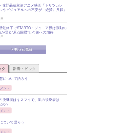
oup・佐野晶哉主演アニメ映画『トリツカレ
ルやビジュアルへの不安が「絶賛に反転」
3日
活動終了でSTARTO・ジュニア界は激動の
識者が語る“原点回帰”と今後への期待
1日
ック
新着トピック
慧について語ろう
メント
Pの後継者はキスマイで、嵐の後継者は
Pなの？
メント
について語ろう
メント