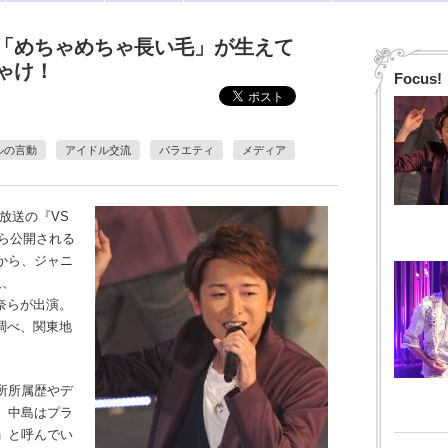
に「めちゃめちゃ長い毛」が生えて
ゃけ！
Focus!
ルの言動
アイドル交流
バラエティ
メディア
日放送の『VS
から公開される
から、ジャニ
人、
奈らが出演。
チ調べ、関東地
所所属歴やデ
、中島はプラ
」と呼んでい