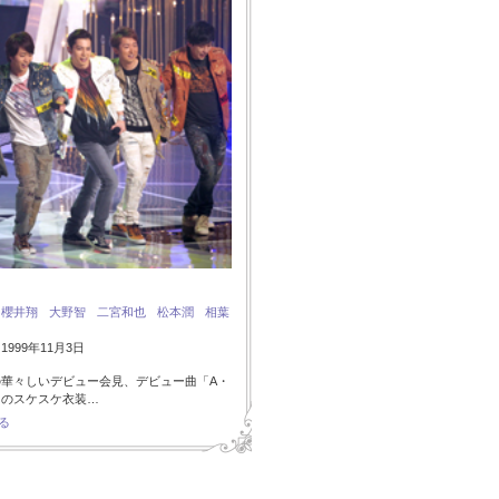
：
櫻井翔
大野智
二宮和也
松本潤
相葉
999年11月3日
の華々しいデビュー会見、デビュー曲「A・
I」のスケスケ衣装…
る