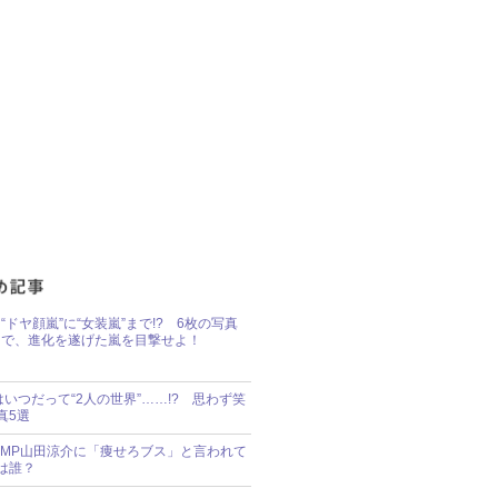
“ドヤ顔嵐”に“女装嵐”まで!? 6枚の写真
で、進化を遂げた嵐を目撃せよ！
idsはいつだって“2人の世界”……!? 思わず笑
真5選
y!JUMP山田涼介に「痩せろブス」と言われて
は誰？