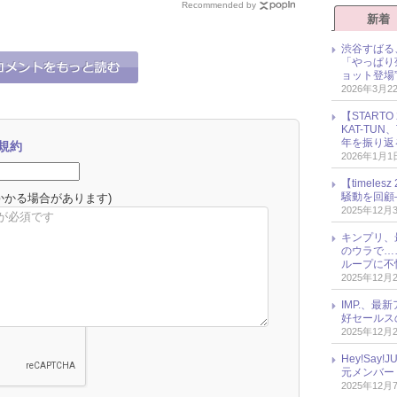
Recommended by
観
新着
渋谷すばる
「やっぱり
ョット登場
2026年3月2
【START
KAT-TU
年を振り返
規約
2026年1月1
【timel
騒動を回顧
かかる場合があります)
2025年12月
キンプリ、
のウラで…
ループに不
2025年12月
IMP.、最
好セールス
2025年12月
Hey!Sa
元メンバー
2025年12月