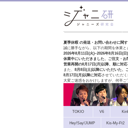
夏季休暇 の発送・お問い合わせに関
誠に勝手ながら、以下の期間を休業と
2026年8月11日(火)~2026年8月16日(日)
休業中にいただきました、ご注文・お
営業再開の8月17日(月)以降、順に対応
また、
8月8日(土)以降にいただいた、
8月17日(月)以降に対応
させていただく
大変ご迷惑をおかけしますが、
何卒ご
TOKIO
V6
Kin
Hey!Say!JUMP
Kis-My-Ft2