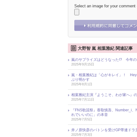
Select an image for your comment
大野智 嵐 相葉雅紀 関連記事
嵐のサプライズはどうなった!? 今年
2025年9月15日
嵐・相葉雅紀は「心がキレイ」！ Hey
ぶり明かす
2025年8月1日
相葉雅紀主演『ようこそ、わが家へ』の
2025年7月11日
『FNS歌謡祭』香取慎吾、Number_
れでいいのに」の本音
2025年7月5日
井ノ原快彦のバトンを受けGP帯連ドラ
2025年7月3日