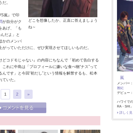
うだ。
S嵐』で印
どこを想像したか、正直に答えましょう
潤
が自分がク
ね～
をあげ、「も
いんだよ」と
ほかのメンバ
上がっていただけに、ぜひ実現させてほしいものだ。
けどコドモじゃない』の内容にちなんで「初めて告白する
。これに中島は「プロフィールに嫌いな食べ物“ナス”って
るんです」と今回“初だし”という情報を解禁するも、松本
嵐
れていた。
メンバー
雅紀
デビュー：1
1
2
»
ハワイで
RA・SH
詳しく見