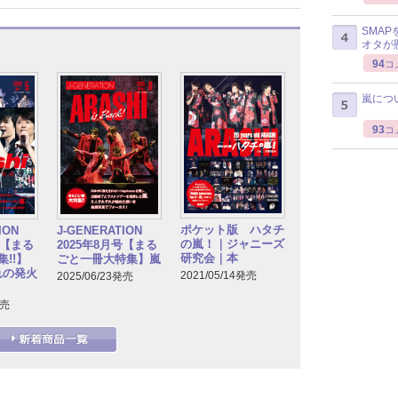
SMA
オタが
94
コ
嵐につ
93
コ
ポケット版 ハタチ
TION
J-GENERATION
の嵐！｜ジャニーズ
号【まる
2025年8月号【まる
研究会｜本
!!】
ごと一冊大特集】嵐
れの発火
2021/05/14発売
2025/06/23発売
発売