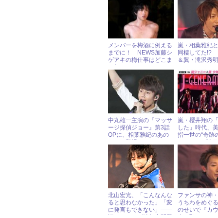
メンバーを梅酒に例える
嵐・相葉雅紀とJ
までに！ NEWS加藤シ
同棲してた!?
ゲアキの梅仕事はどこま
＆翼・滝沢秀
で行く
の“わちゃわち
ード
中丸雄一主演の『マッサ
嵐・櫻井翔の
ージ探偵ジョー』第3話
した」時代、美
OPに、相葉雅紀のあの
指一世の“奇跡
ネタが登場！
ジャニーズ注
北山宏光、「こんなんな
ファンサの神
ると思わなかった」「変
うちわをめぐ
に発言もできない」――
のせいで『カ
旧ジャニーズ性加害問題
赤っ恥！