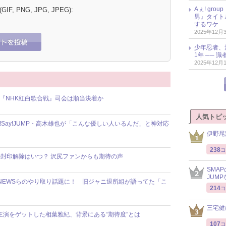
Aぇ! gr
 (GIF, PNG, JPG, JPEG):
男』タイト
するワケ
2025年12月
少年忍者、
1年 ── 
2025年12月
の『NHK紅白歌合戦』司会は順当決着か
人気トピ
!Say!JUMP・高木雄也が「こんな優しい人いるんだ」と神対応
伊野尾
238
コ
封印解除はいつ？ 沢尻ファンからも期待の声
SMA
JUM
i、NEWSらのやり取り話題に！ 旧ジャニ退所組が語ってた「こ
214
コ
三宅健
主演をゲットした相葉雅紀、背景にある“期待度”とは
107
コ