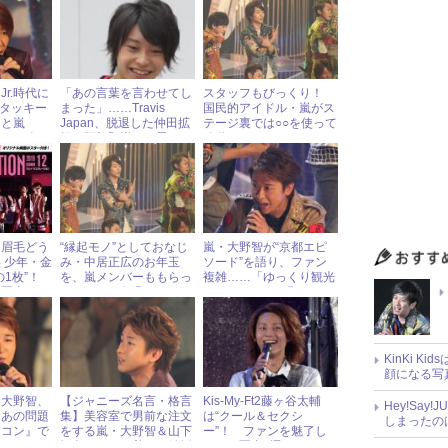
r.時代に
「あの言葉を言わせてし
スタッフもびっくり！
 タッキー
まった」……Travis
国民的アイドル・嵐がス
明と嵐
Japan、脱退した仲田拡
テージ裏では○○を使って
ゃ”エピソ
輝・阿部顕嵐への思いを
移動
語る！
「眉毛どう
“縁起モノ”としておなじ
嵐・大野智が“京都エピ
 少年・金
み・中居正広のお年玉
ソード”を語り、ファン
の1枚”！
を、嵐メンバーももらっ
複雑……「ゆっくり観光
目写真
ていた!? 今明かされる
してほしい」と願うワケ
『紅白』裏話
KinKi K
顔になる写
・大野智、
【ジャニーズ名言・格言
Kis-My-Ft2藤ヶ谷太輔
Hey!Sa
るあの問題
集】美容室で男前な注文
は“クール＆セクシ
しまったの
ウコン』で
をする嵐・大野智＆山下
ー”！ ファンを魅了し
智久がたどり着いた結婚
まくる写真5選