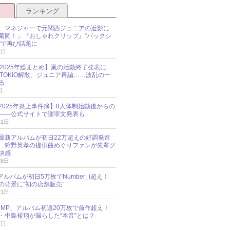
ランキング
、マネジャーで元関西ジュニアの近影に
菊岡！」『おしゃれクリップ』“バックシ
”で再び話題に
2日
O 2025年総まとめ】嵐の活動終了発表に
N、TOKIO解散、ジュニア再編……波乱の一
る
日
esz 2025年炎上事件簿】8人体制始動後からの
――公式サイトで謝罪文発表も
31日
最新アルバムが初日22万超えの好調発進
…狩野英孝の提供曲めぐりファンが先輩グ
快感
28日
新アルバムが初日5万枚でNumber_i超え！
の背景に“初の店舗販売”
21日
y!JUMP、アルバム初週20万枚で前作超え！
・中島裕翔が漏らした“本音”とは？
7日