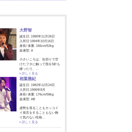
大野智
誕生日: 1980年11月26日
入所日:1994年10月16日
身長/ 体重: 166cm/52kg
血液型: A
小さいころは、缶切りで空
けたフタに触って指を5針も
縫ったり、…
詳しく見る
相葉雅紀
誕生日: 1982年12月24日
入所日:1996年8月
身長/ 体重: 176cm/58kg
血液型: AB
虚勢を張ることもカッコイ
イ発言をすることもない飾
り気のない性格…
詳しく見る