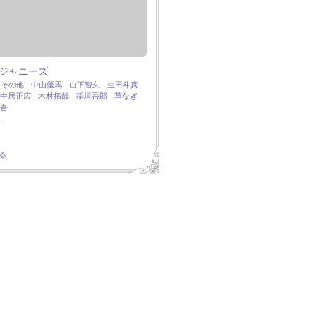
ジャニーズ
：
その他
中山優馬
山下智久
生田斗真
中居正広
木村拓哉
稲垣吾郎
草なぎ
吾
-
る