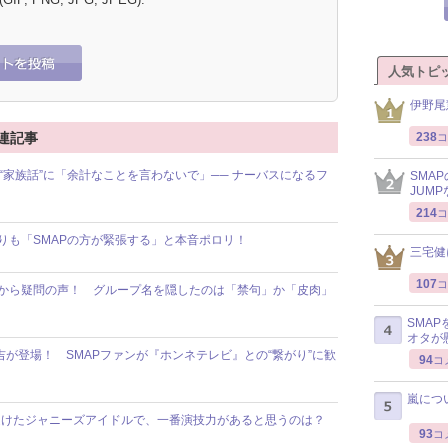
人気トピ
伊野尾
238
連記事
コ
た“家族話”に「余計なことを言わないで」── ナーバスになるフ
SMA
JUM
214
コ
年隊よりも「SMAPの方が緊張する」と本音ポロリ！
三宅健
107
コ
ァンから疑問の声！ グループ名を隠したのは「禁句」か「皮肉」
SMA
オタが
が登場！ SMAPファンが『ホンネテレビ』との“繋がり”に歓
94
コ
嵐につ
受けたジャニーズアイドルで、一番演技力があると思うのは？
93
コ