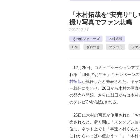
「木村拓哉を“安売り”し
撮り写真でファン悲鳴
2017.12.27
その他ジャニーズ
木村拓哉
CM
ざわつき
ツッコミ
ファ
12月25日、コミュニケーションアプリ
れる「LINEのお年玉」キャンペーン
村拓哉
が就任したと発表された。キャ
ー就任にあわせ、26日から木村の写真
の発売を開始。さらに31日からは木村が
のテレビCMが放送される。
26日に木村の写真が使用された「お
売されると、瞬く間に「スタンプショ
位に。ネット上でも「早速木村くん
これからいっぱい使おう～！」「木村