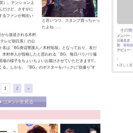
（笑）。テンション上
んだけど、さすがに
するファンが相次い
と言いつつ、スタンプ買っちゃっ
たよね……
その他
月から放送される木村
メンバー
近藤真彦
（テレビ朝日系）の公
剛
香取慎
ト名は「BG身辺警護人／木村拓哉」となっており、友だ
デビュー：
、木村本人が投稿したと思われる「BG、毎日バリバリ撮
-
現場の様子をちょいちょいお届けさせていただきます!!」
詳しく見
る。しかも、『BG』のポスターをバックに“自撮り”す
1
2
»