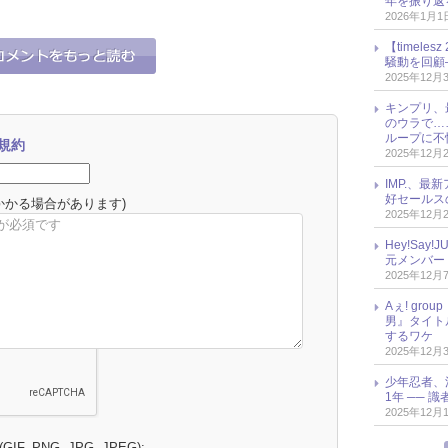
年を振り返
究会
2026年1月1
【timel
騒動を回顧
2025年12月
キンプリ、
のウラで…
ループに不
規約
2025年12月
IMP.、最
好セールス
かかる場合があります)
2025年12月
Hey!Sa
元メンバー
2025年12月
Aぇ! gr
男』タイト
するワケ
2025年12月
少年忍者、
1年 ── 
2025年12月
 (GIF, PNG, JPG, JPEG):