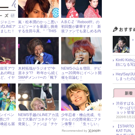
「ジャニー
嵐・松本潤のかっこ悪い
A.B.C-Z「Reboot!!!」の
LINEア
エピソードを暴露し挑発
初回盤が豪華すぎ！ 新
きました！
する生田斗真、“「THIS
規ファンでも楽しめる内
IS MJ」リベンジマッ
容で購入者から好評
チ”の勝敗は!?
KinKi K
顔になる写
地獄耳アワ
木村拓哉がラジオで“中
NEWS小山＆増田、デビ
「あの時は
居ネタ”!? 昨年から続く
ュー20周年にイベント開
Hey!Sa
けど、イヤ
SMAPメンバーの「靴下
催を目論む！
しまったの
問題」がついに解決
「『NEWS展』みたいな
ので……」
新着
渋谷すばる
「やっぱり
ョット登場
ファンイベン
NEWS手越のLINEアカ流
少年忍者・檜山光成、モ
2026年3月2
状態に!?
出で大量の“コネチケ”が
デルとの交際発覚にファ
意喚起も届
発覚し、ファンは「チケ
ン衝撃！ 「生々しい」
【START
い現状
ット規約を守るのがバカ
親密写真＆動画流出の相
KAT-TU
Recommended by
らしい」
手とは？ « ジャニーズ研