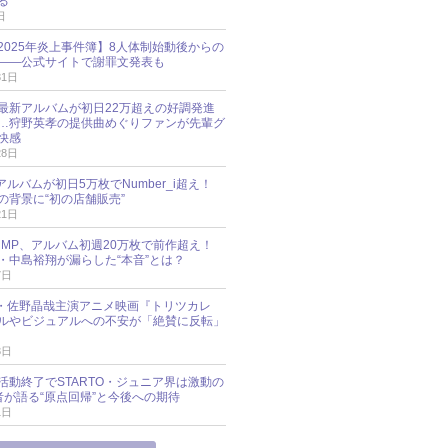
る
日
esz 2025年炎上事件簿】8人体制始動後からの
――公式サイトで謝罪文発表も
31日
最新アルバムが初日22万超えの好調発進
…狩野英孝の提供曲めぐりファンが先輩グ
快感
28日
新アルバムが初日5万枚でNumber_i超え！
の背景に“初の店舗販売”
21日
y!JUMP、アルバム初週20万枚で前作超え！
・中島裕翔が漏らした“本音”とは？
7日
oup・佐野晶哉主演アニメ映画『トリツカレ
ルやビジュアルへの不安が「絶賛に反転」
3日
活動終了でSTARTO・ジュニア界は激動の
識者が語る“原点回帰”と今後への期待
1日