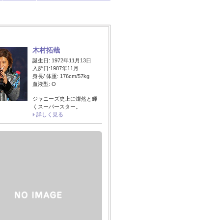
木村拓哉
誕生日: 1972年11月13日
入所日:1987年11月
身長/ 体重: 176cm/57kg
血液型: O
ジャニーズ史上に燦然と輝
くスーパースター。
詳しく見る