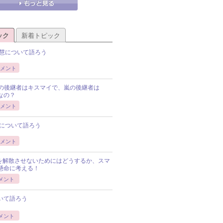
ック
新着トピック
慧について語ろう
メント
Pの後継者はキスマイで、嵐の後継者は
Pなの？
メント
について語ろう
メント
Pを解散させないためにはどうするか、スマ
懸命に考える！
メント
いて語ろう
メント