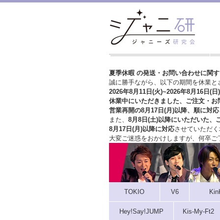
夏季休暇 の発送・お問い合わせに関
誠に勝手ながら、以下の期間を休業と
2026年8月11日(火)~2026年8月16日(日)
休業中にいただきました、ご注文・お
営業再開の8月17日(月)以降、順に対応
また、
8月8日(土)以降にいただいた、
8月17日(月)以降に対応
させていただく
大変ご迷惑をおかけしますが、
何卒ご
TOKIO
V6
Kin
Hey!Say!JUMP
Kis-My-Ft2