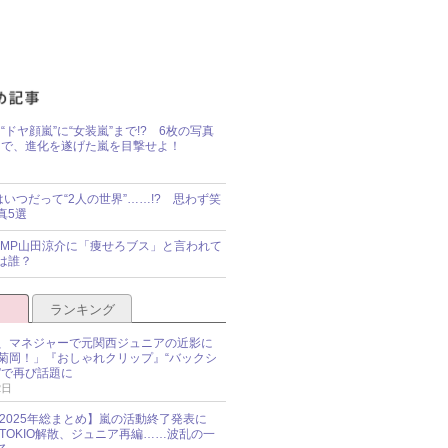
“ドヤ顔嵐”に“女装嵐”まで!? 6枚の写真
で、進化を遂げた嵐を目撃せよ！
idsはいつだって“2人の世界”……!? 思わず笑
真5選
y!JUMP山田涼介に「痩せろブス」と言われて
は誰？
ランキング
、マネジャーで元関西ジュニアの近影に
菊岡！」『おしゃれクリップ』“バックシ
”で再び話題に
2日
O 2025年総まとめ】嵐の活動終了発表に
N、TOKIO解散、ジュニア再編……波乱の一