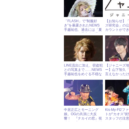
「FLASH」で“制服好
【お知らせ】
き”を暴露されたNEWS
ズ研究会」の公式
手越祐也、過去には「夏
カウントがで
になると女子高生が見ら
れない」と不満を漏らし
ていた!?
LINE流出に加え、窃盗犯
【ジャニーズ
との写真まで……NEWS
ー】山下智久
手越祐也をめぐる不穏な
言えなかった
動き
だった……」
中居正広とモーニング
Kis-My-Ft2
娘。OGの共演に大反
トが“カオス”
響！ 『ナカイの窓』視
スタッフの注
聴者が『うたばん』復活
かない、悲し
を熱望中!?