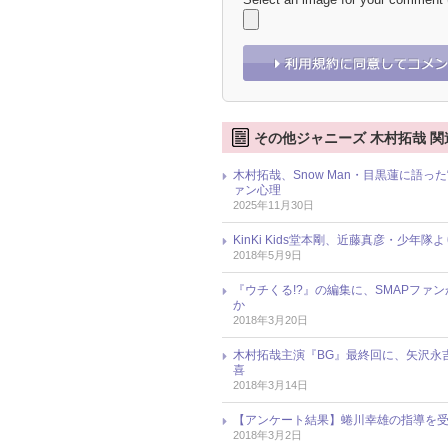
その他ジャニーズ 木村拓哉 関
木村拓哉、Snow Man・目黒蓮に語っ
ァン心理
2025年11月30日
KinKi Kids堂本剛、近藤真彦・少
2018年5月9日
『ウチくる!?』の編集に、SMAPフ
か
2018年3月20日
木村拓哉主演『BG』最終回に、矢沢永吉
喜
2018年3月14日
【アンケート結果】蜷川幸雄の指導を
2018年3月2日