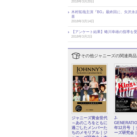
2018年3月20日
木村拓哉主演『BG』最終回に、矢沢永吉
喜
2018年3月14日
【アンケート結果】蜷川幸雄の指導を
2018年3月2日
その他ジャニーズの関連商品
ジャニーズ黄金世代
J-
～あのころをともに
GENERATIO
過ごしたメンバーた
年12月号 
ちのメモリアル｜ジ
ーズ研究会