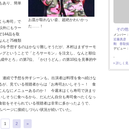
もあり、簡単
お皿が取れない姿、超絶かわいかっ
くら寿司」で
た……！
以外にもラー
その他
144品を取
メンバー
近藤真彦
んと75種類
剛
香取慎
10を予想するのはかなり難しそうだが、木村はまずサーモ
デビュー：
ングということで「とろサーモン」を注文し、なんと順位
-
成中とろ」の第7位、「かけうどん」の第10位を見事的中
詳しく見
、連続で予想を外すシーンも。出演者は料理を食べ続けな
るが、見ている視聴者からは「お寿司おいしそう～！ 食
こんなにメニューあるのか！ 今週末はくら寿司で決まり
いしそうに食べるから、だんだん自分も寿司食べたくなっ
食欲をそそられている視聴者は非常に多かったようで、
ームページに接続しづらい状況が続いていた。
1
2
»