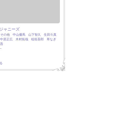
ジャニーズ
：
その他
中山優馬
山下智久
生田斗真
中居正広
木村拓哉
稲垣吾郎
草なぎ
吾
-
る