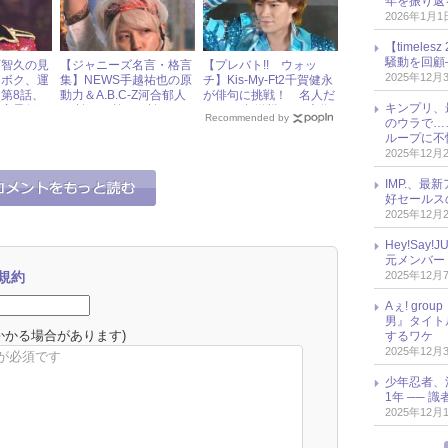
年を振り返
2026年1月1
【timel
騒動を回顧
下智久の見
【ジャニーズ名言・格言
【プレバト!! ウォッ
2025年12月
『ボク、運
集】NEWS手越祐也の原
チ】Kis-My-Ft2千賀健永
第8話、
動力＆A.B.C-Z河合郁人
が俳句に挑戦！ 名人だ
キンプリ、
聴率最低を
の“誇りを捨てる誇り”と
らけの“超激戦”で、上位
Recommended by
のウラで…
は？
に食い込めるか!?
ループに不
2025年12月
IMP.、最
好セールス
2025年12月
Hey!Sa
元メンバー
2025年12月
規約
Aぇ! gr
男』タイト
かかる場合があります)
するワケ
2025年12月
少年忍者、
1年 ── 
2025年12月