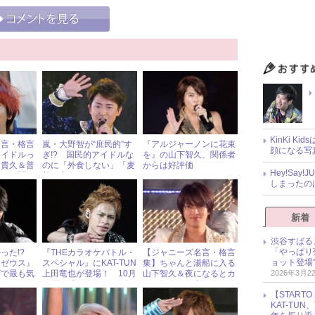
KinKi K
名言・格言
嵐・大野智が“庶民的”す
『アルジャーノンに花束
顔になる写
アイドルっ
ぎ!? 国民的アイドルな
を』の山下智久、関係者
田貴久＆普
のに「外食しない」「麦
からは好評価
Hey!Sa
ちたい関ジ
茶を家で作る」！
しまったの
る
新着
渋谷すばる
「やっぱり
った!?
『THEカラオケバトル・
【ジャニーズ名言・格言
ョット登場
『ゼウス』
スペシャル』にKAT-TUN
集】ちゃんと湯船に入る
2026年3月2
ズで最も気
上田竜也が登場！ 10月
山下智久＆夜になるとカ
11日（水）ジャニーズア
ットレタスを食べるタッ
【START
イドル出演情報
キー＆翼・滝沢秀明
KAT-TU