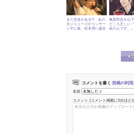
まだ交友がある!? あの
亀梨和也＆山
元ジャニーズがコンサー
どころ乏しい
ト中に嵐・松本潤へ誕生
命の人です。』
日メッセージを贈る！
中だるみで視
記録
コメントを書く
投稿の利用
名前
コメント
(コメント掲載に5分ほど