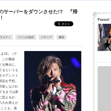
のサーバーをダウンさせた!? 『帰
！
Focus!
ラエティ
ファンの反応
メディア
爆笑
ま10』（テ
。この番組
どを舞台に、
てるというも
タカアンドト
商品を予想。
完食しなけれ
てるまでは家
に思えるが、
の入れ替えが
ることも。過