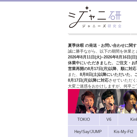
夏季休暇 の発送・お問い合わせに関
誠に勝手ながら、以下の期間を休業と
2026年8月11日(火)~2026年8月16日(日)
休業中にいただきました、ご注文・お
営業再開の8月17日(月)以降、順に対応
また、
8月8日(土)以降にいただいた、
8月17日(月)以降に対応
させていただく
大変ご迷惑をおかけしますが、
何卒ご
TOKIO
V6
Kin
Hey!Say!JUMP
Kis-My-Ft2