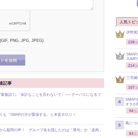
人気トピ
伊野尾
 (GIF, PNG, JPG, JPEG):
238
コ
SMA
JUM
214
コ
三宅健
連記事
107
コ
た“家族話”に「余計なことを言わないで」── ナーバスになるフ
SMA
オタが
94
コ
年隊よりも「SMAPの方が緊張する」と本音ポロリ！
嵐につ
ァンから疑問の声！ グループ名を隠したのは「禁句」か「皮肉」
93
コ