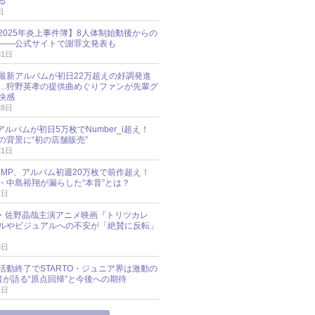
る
日
esz 2025年炎上事件簿】8人体制始動後からの
――公式サイトで謝罪文発表も
31日
最新アルバムが初日22万超えの好調発進
…狩野英孝の提供曲めぐりファンが先輩グ
快感
28日
新アルバムが初日5万枚でNumber_i超え！
の背景に“初の店舗販売”
21日
y!JUMP、アルバム初週20万枚で前作超え！
・中島裕翔が漏らした“本音”とは？
7日
oup・佐野晶哉主演アニメ映画『トリツカレ
ルやビジュアルへの不安が「絶賛に反転」
3日
活動終了でSTARTO・ジュニア界は激動の
識者が語る“原点回帰”と今後への期待
1日