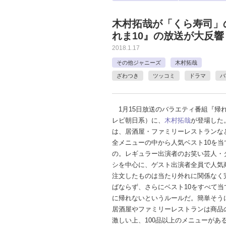
木村拓哉が「くら寿司」
れま10』の放送が大反響
2018.1.17
その他ジャニーズ
木村拓哉
ざわつき
ツッコミ
ドラマ
バ
1月15日放送のバラエティ番組『帰れ
レビ朝日系）に、
木村拓哉
が登場した
は、居酒屋・ファミリーレストランな
全メニューの中から人気ベスト10を当
の。レギュラー出演者のお笑い芸人・
シを中心に、ゲスト出演者全員で人気
注文したものは当たり外れに関係なく
ばならず、さらにベスト10をすべて当
に帰れないというルールだ。簡単そう
居酒屋やファミリーレストランは商品
激しい上、100品以上のメニューがあ