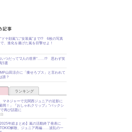
“ドヤ顔嵐”に“女装嵐”まで!? 6枚の写真
で、進化を遂げた嵐を目撃せよ！
idsはいつだって“2人の世界”……!? 思わず笑
真5選
y!JUMP山田涼介に「痩せろブス」と言われて
は誰？
ランキング
、マネジャーで元関西ジュニアの近影に
菊岡！」『おしゃれクリップ』“バックシ
”で再び話題に
2日
O 2025年総まとめ】嵐の活動終了発表に
N、TOKIO解散、ジュニア再編……波乱の一