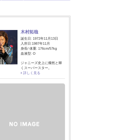
木村拓哉
誕生日: 1972年11月13日
入所日:1987年11月
身長/ 体重: 176cm/57kg
血液型: O
ジャニーズ史上に燦然と輝
くスーパースター。
詳しく見る