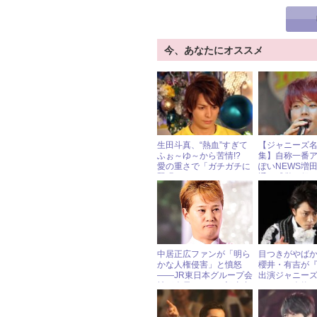
今、あなたにオススメ
生田斗真、“熱血”すぎて
【ジャニーズ
ふぉ～ゆ～から苦情!?
集】自称一番
愛の重さで「ガチガチに
ぽいNEWS増
緊張する」！
通の感覚を保
ャニ∞渋谷すば
中居正広ファンが「明ら
目つきがやばか
かな人権侵害」と憤怒
櫻井・有吉が
――JR東日本グループ会
出演ジャニー
社が会員サイトの記事内
になった人物
容を謝罪 « ジャニーズ研
究会