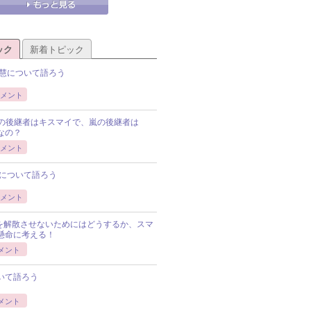
ック
新着トピック
慧について語ろう
メント
Pの後継者はキスマイで、嵐の後継者は
Pなの？
メント
について語ろう
メント
Pを解散させないためにはどうするか、スマ
懸命に考える！
メント
いて語ろう
メント