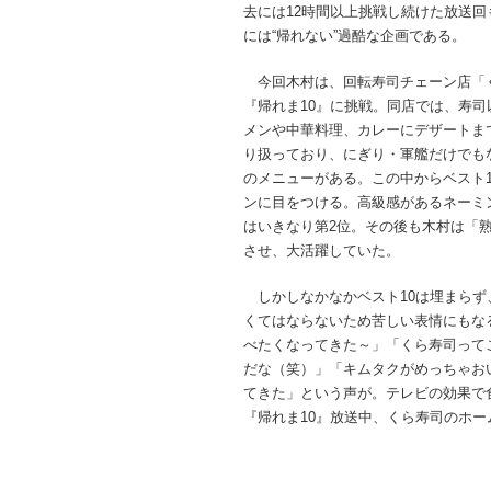
去には12時間以上挑戦し続けた放送回
には“帰れない”過酷な企画である。
今回木村は、回転寿司チェーン店「
『帰れま10』に挑戦。同店では、寿司
メンや中華料理、カレーにデザートまで
り扱っており、にぎり・軍艦だけでもな
のメニューがある。この中からベスト
ンに目をつける。高級感があるネーミ
はいきなり第2位。その後も木村は「熟
させ、大活躍していた。
しかしなかなかベスト10は埋まらず
くてはならないため苦しい表情にもな
べたくなってきた～」「くら寿司って
だな（笑）」「キムタクがめっちゃお
てきた」という声が。テレビの効果で
『帰れま10』放送中、くら寿司のホ