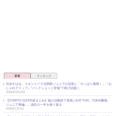
新着
ランキング
渋谷すばる、マネジャーで元関西ジュニアの近影に「やっぱり菊岡！」『お
しゃれクリップ』“バックショット登場”で再び話題に
2026年3月22日
【STARTO 2025年総まとめ】嵐の活動終了発表にKAT-TUN、TOKIO解散、
ジュニア再編……波乱の一年を振り返る
2026年1月1日