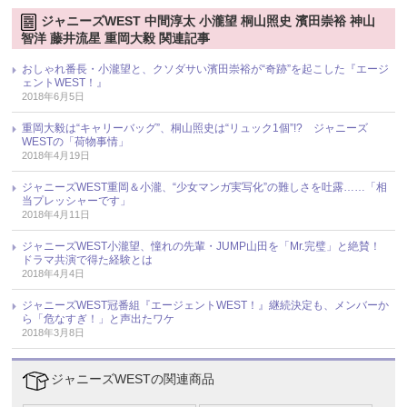
ジャニーズWEST 中間淳太 小瀧望 桐山照史 濱田崇裕 神山
智洋 藤井流星 重岡大毅 関連記事
おしゃれ番長・小瀧望と、クソダサい濱田崇裕が“奇跡”を起こした『エージ
ェントWEST！』
2018年6月5日
重岡大毅は“キャリーバッグ”、桐山照史は“リュック1個”!? ジャニーズ
WESTの「荷物事情」
2018年4月19日
ジャニーズWEST重岡＆小瀧、“少女マンガ実写化”の難しさを吐露……「相
当プレッシャーです」
2018年4月11日
ジャニーズWEST小瀧望、憧れの先輩・JUMP山田を「Mr.完璧」と絶賛！
ドラマ共演で得た経験とは
2018年4月4日
ジャニーズWEST冠番組『エージェントWEST！』継続決定も、メンバーか
ら「危なすぎ！」と声出たワケ
2018年3月8日
ジャニーズWESTの関連商品