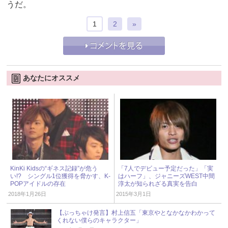
うだ。
1
2
»
あなたにオススメ
KinKi Kidsの“ギネス記録”が危う
「7人でデビュー予定だった」「実
い!? シングル1位獲得を脅かす、K-
はハーフ」、ジャニーズWEST中間
POPアイドルの存在
淳太が知られざる真実を告白
2018年1月26日
2015年3月1日
【ぶっちゃけ発言】村上信五「東京やとなかなかわかって
くれない僕らのキャラクター」