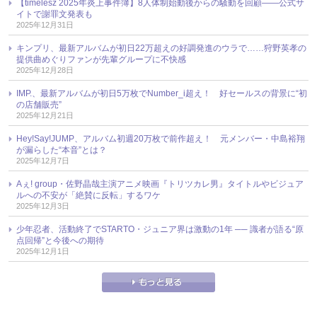
【timelesz 2025年炎上事件簿】8人体制始動後からの騒動を回顧――公式サ
イトで謝罪文発表も
2025年12月31日
キンプリ、最新アルバムが初日22万超えの好調発進のウラで……狩野英孝の
提供曲めぐりファンが先輩グループに不快感
2025年12月28日
IMP.、最新アルバムが初日5万枚でNumber_i超え！ 好セールスの背景に“初
の店舗販売”
2025年12月21日
Hey!Say!JUMP、アルバム初週20万枚で前作超え！ 元メンバー・中島裕翔
が漏らした“本音”とは？
2025年12月7日
Aぇ! group・佐野晶哉主演アニメ映画『トリツカレ男』タイトルやビジュア
ルへの不安が「絶賛に反転」するワケ
2025年12月3日
少年忍者、活動終了でSTARTO・ジュニア界は激動の1年 ── 識者が語る“原
点回帰”と今後への期待
2025年12月1日