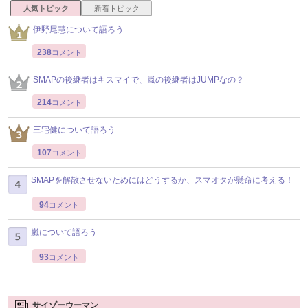
人気トピック
新着トピック
伊野尾慧について語ろう
238
コメント
SMAPの後継者はキスマイで、嵐の後継者はJUMPなの？
214
コメント
三宅健について語ろう
107
コメント
SMAPを解散させないためにはどうするか、スマオタが懸命に考える！
94
コメント
嵐について語ろう
93
コメント
サイゾーウーマン