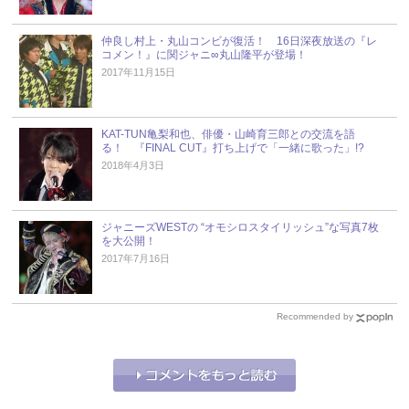
仲良し村上・丸山コンビが復活！ 16日深夜放送の『レ
コメン！』に関ジャニ∞丸山隆平が登場！
2017年11月15日
KAT-TUN亀梨和也、俳優・山崎育三郎との交流を語
る！ 『FINAL CUT』打ち上げで「一緒に歌った」!?
2018年4月3日
ジャニーズWESTの “オモシロスタイリッシュ”な写真7枚
を大公開！
2017年7月16日
Recommended by