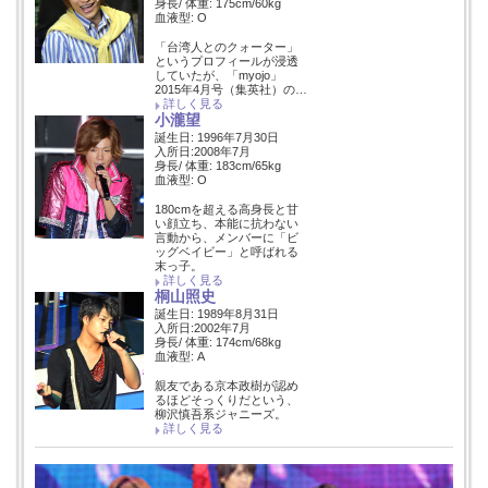
身長/ 体重: 175cm/60kg
血液型: O
「台湾人とのクォーター」
というプロフィールが浸透
していたが、「myojo」
2015年4月号（集英社）の…
詳しく見る
小瀧望
誕生日: 1996年7月30日
入所日:2008年7月
身長/ 体重: 183cm/65kg
血液型: O
180cmを超える高身長と甘
い顔立ち、本能に抗わない
言動から、メンバーに「ビ
ッグベイビー」と呼ばれる
末っ子。
詳しく見る
桐山照史
誕生日: 1989年8月31日
入所日:2002年7月
身長/ 体重: 174cm/68kg
血液型: A
親友である京本政樹が認め
るほどそっくりだという、
柳沢慎吾系ジャニーズ。
詳しく見る