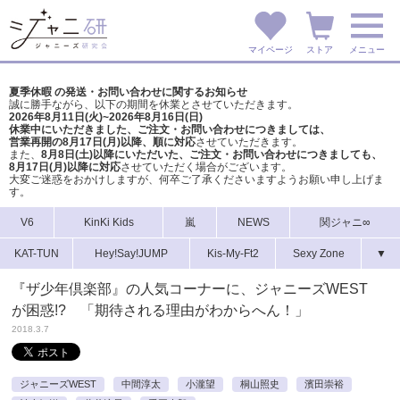
マイページ
ストア
メニュー
夏季休暇 の発送・お問い合わせに関するお知らせ
誠に勝手ながら、以下の期間を休業とさせていただきます。
2026年8月11日(火)~2026年8月16日(日)
休業中にいただきました、ご注文・お問い合わせにつきましては、
営業再開の8月17日(月)以降、順に対応
させていただきます。
また、
8月8日(土)以降にいただいた、ご注文・
お問い合わせにつきましても、
8月17日(月)以降に対応
させていただく場合がございます。
大変ご迷惑をおかけしますが、
何卒ご了承くださいますようお願い申し上げま
す。
V6
KinKi Kids
嵐
NEWS
関ジャニ∞
KAT-TUN
Hey!Say!JUMP
Kis-My-Ft2
Sexy Zone
▼
『ザ少年倶楽部』の人気コーナーに、ジャニーズWEST
が困惑!? 「期待される理由がわからへん！」
2018.3.7
ジャニーズWEST
中間淳太
小瀧望
桐山照史
濱田崇裕