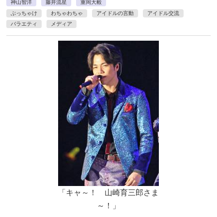
神山智洋
藤井流星
重岡大毅
ぶっちゃけ
わちゃわちゃ
アイドルの言動
アイドル交流
バラエティ
メディア
「キャ～！ 山崎育三郎さま
～！」