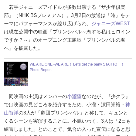
若手ジャニーズアイドルが多数出演する『ザ少年倶楽
部』（NHK BSプレミアム）。3月2日の放送は「時」をテ
ーマにパフォーマンスが繰り広げられ、
ジャニーズWEST
は現在公開中の映画『プリンシパル～恋する私はヒロイン
ですか？～』のオープニング主題歌「プリンシパルの君
へ」を披露した。
WE ARE ONE -WE ARE！ Let's get the party STARTO！！
Photo Report-
同映画の主演はメンバーの
小瀧望
なのだが、『少クラ』
では映画の見どころを紹介するため、小瀧・濵田崇裕・
神
山智洋
の3人が「劇団プリンシパル」と称して、キュンと
くるシーンを実演することに。小瀧いわく、3人は「2日も
練習しました」とのことで、気合の入った宣伝になると思