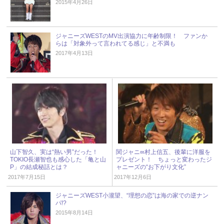
2015年4月26日
ジャニーズWESTのMV出演協力に年齢制限！ ファンか
らは「対象外って言われてる感じ」と不満も
2017年4月13日
山下智久、実は“熱い男”だった！
関ジャニ∞村上信五、後輩に洋服を
TOKIO長瀬智也も感心した「亀と山
プレゼント！ ちょっと変わったジ
P」の結成秘話とは？
ャニーズの“お下がり文化”
2017年7月15日
2017年12月6日
ジャニーズWEST小瀧望、“理想の恋”は海の家での逆ナン
パ!?
2015年8月14日