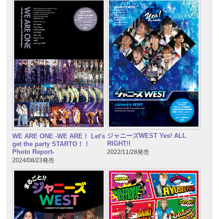
ジャニーズWEST Yes! ALL
WE ARE ONE -WE ARE！ Let's
RIGHT!!
get the party STARTO！！
Photo Report-
2022/11/28発売
2024/08/23発売