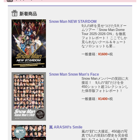
新着商品
Snow Man NEW STARDOM
9人の絆を見せつけた5大ドー
ムツアー「Snow Man Dome
Tour 2025-2026 ON」を徹底
フォトレポート！ ここでしか
見られないクール＆キュート
なソロショットも要...
一般書籍 :
¥1600
+税
Snow Man Snow Man's Face
Snow Manメンバーの笑顔に大
接近！ 9人の“顔”だけを全
450ショット超コレクションし
た保存版フォトレポート！
一般書籍 :
¥1400
+税
嵐 ARASHI’s Smile
嵐の“顔”に大接近。450超の写
真で5人の笑顔の歴史を完全収
録したフォトレポート！ 相葉