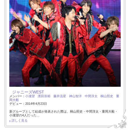
ジャニーズWEST
メンバー：
小瀧望
濱田崇裕
藤井流星
神山智洋
中間淳太
桐山照史
重
岡大毅
デビュー：2014年4月23日
新グループとして結成が発表された際は、桐山照史・中間淳太・重岡大毅・
小瀧望の4人だった…
詳しく見る