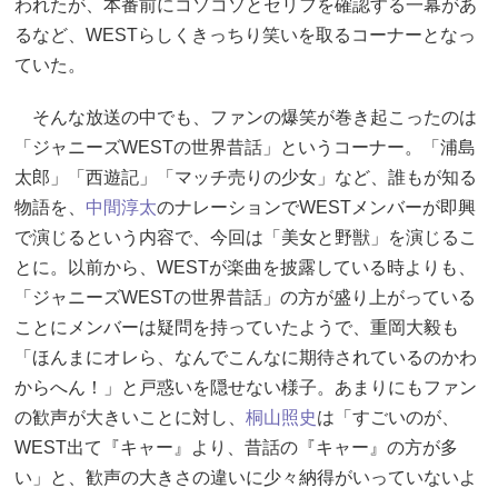
われたが、本番前にコソコソとセリフを確認する一幕があ
るなど、WESTらしくきっちり笑いを取るコーナーとなっ
ていた。
そんな放送の中でも、ファンの爆笑が巻き起こったのは
「ジャニーズWESTの世界昔話」というコーナー。「浦島
太郎」「西遊記」「マッチ売りの少女」など、誰もが知る
物語を、
中間淳太
のナレーションでWESTメンバーが即興
で演じるという内容で、今回は「美女と野獣」を演じるこ
とに。以前から、WESTが楽曲を披露している時よりも、
「ジャニーズWESTの世界昔話」の方が盛り上がっている
ことにメンバーは疑問を持っていたようで、重岡大毅も
「ほんまにオレら、なんでこんなに期待されているのかわ
からへん！」と戸惑いを隠せない様子。あまりにもファン
の歓声が大きいことに対し、
桐山照史
は「すごいのが、
WEST出て『キャー』より、昔話の『キャー』の方が多
い」と、歓声の大きさの違いに少々納得がいっていないよ