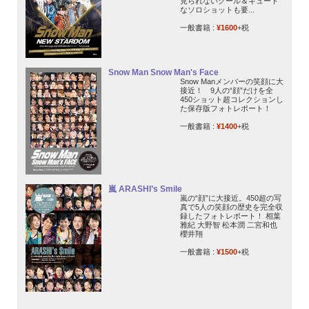
見られないクール＆キュート
なソロショットも要...
一般書籍 :
¥1600
+税
Snow Man Snow Man's Face
Snow Manメンバーの笑顔に大
接近！ 9人の“顔”だけを全
450ショット超コレクションし
た保存版フォトレポート！
一般書籍 :
¥1400
+税
嵐 ARASHI’s Smile
嵐の“顔”に大接近。450超の写
真で5人の笑顔の歴史を完全収
録したフォトレポート！ 相葉
雅紀 大野智 松本潤 二宮和也
櫻井翔
一般書籍 :
¥1500
+税