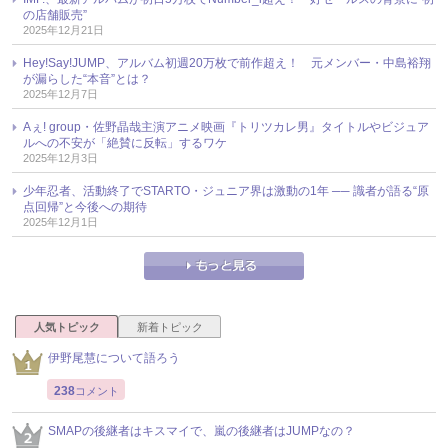
の店舗販売”
2025年12月21日
Hey!Say!JUMP、アルバム初週20万枚で前作超え！ 元メンバー・中島裕翔
が漏らした“本音”とは？
2025年12月7日
Aぇ! group・佐野晶哉主演アニメ映画『トリツカレ男』タイトルやビジュア
ルへの不安が「絶賛に反転」するワケ
2025年12月3日
少年忍者、活動終了でSTARTO・ジュニア界は激動の1年 ── 識者が語る“原
点回帰”と今後への期待
2025年12月1日
人気トピック
新着トピック
伊野尾慧について語ろう
238
コメント
SMAPの後継者はキスマイで、嵐の後継者はJUMPなの？