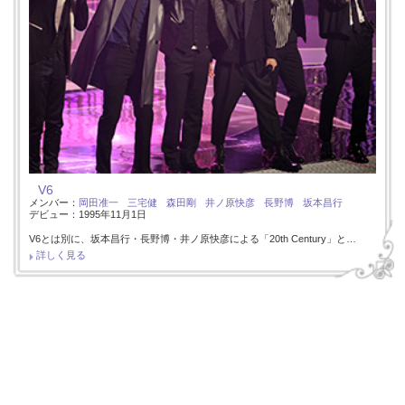
V6
メンバー：
岡田准一
三宅健
森田剛
井ノ原快彦
長野博
坂本昌行
デビュー：1995年11月1日
V6とは別に、坂本昌行・長野博・井ノ原快彦による「20th Century」と…
詳しく見る