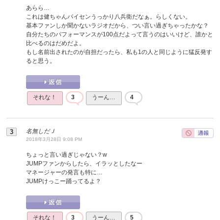
あらら…
これは健ちゃんパイセンうっかり八兵衛だなぁ。らしくない。
基本ファンしか聞かないラジオだから、つい言い過ぎちゃったかな？
自分たちのパフォーマンスが100点だよって言うのはいいけど、誰かと
比べるのはだめだよ。
もし名前出されたのが自担だったら、私も1の人と同じように猛反発す
ると思う。
それな！
3
うーん…
4
名無しだＪ
2018年3月28日 9:08 PM
ちょっと言い過ぎじゃない？w
JUMPファンからしたら、イラッとしたなー
マネージャーの発言も特に…
JUMPけっこー踊ってるよ？
それな！
3
うーん…
5