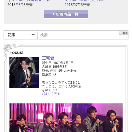
2018/08/23発売
2018/07/23発売
Focus!
三宅健
誕生日: 1979年7月2日
入所日:1993年5月
身長/ 体重: 164cm/49kg
血液型: O
思ったことをすぐに口にし
てしまう、という人間関係
を築く上で…
詳しく見る