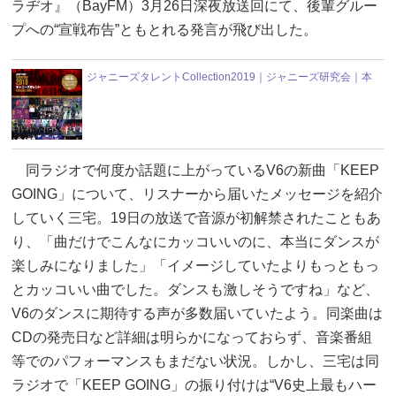
ラヂオ』（BayFM）3月26日深夜放送回にて、後輩グルー
プへの“宣戦布告”ともとれる発言が飛び出した。
ジャニーズタレントCollection2019｜ジャニーズ研究会｜本
同ラジオで何度か話題に上がっているV6の新曲「KEEP
GOING」について、リスナーから届いたメッセージを紹介
していく三宅。19日の放送で音源が初解禁されたこともあ
り、「曲だけでこんなにカッコいいのに、本当にダンスが
楽しみになりました」「イメージしていたよりもっともっ
とカッコいい曲でした。ダンスも激しそうですね」など、
V6のダンスに期待する声が多数届いていたよう。同楽曲は
CDの発売日など詳細は明らかになっておらず、音楽番組
等でのパフォーマンスもまだない状況。しかし、三宅は同
ラジオで「KEEP GOING」の振り付けは“V6史上最もハー