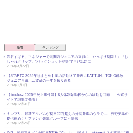
新着
ランキング
渋谷すばる、マネジャーで元関西ジュニアの近影に「やっぱり菊岡！」『お
しゃれクリップ』“バックショット登場”で再び話題に
2026年3月22日
【STARTO 2025年総まとめ】嵐の活動終了発表にKAT-TUN、TOKIO解散、
ジュニア再編……波乱の一年を振り返る
2026年1月1日
【timelesz 2025年炎上事件簿】8人体制始動後からの騒動を回顧――公式サ
イトで謝罪文発表も
2025年12月31日
キンプリ、最新アルバムが初日22万超えの好調発進のウラで……狩野英孝の
提供曲めぐりファンが先輩グループに不快感
2025年12月28日
IMP.、最新アルバムが初日5万枚でNumber_i超え！ 好セールスの背景に“初