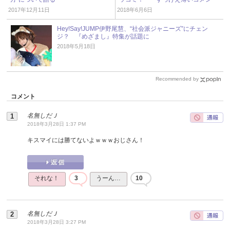
ト」
2017年12月11日
2018年6月6日
Hey!Say!JUMP伊野尾慧、“社会派ジャニーズ”にチェン
ジ？ 『めざまし』特集が話題に
2018年5月18日
Recommended by
コメント
名無しだＪ
2018年3月28日 1:37 PM
キスマイには勝てないよｗｗｗおじさん！
それな！
3
うーん…
10
名無しだＪ
2018年3月28日 3:27 PM