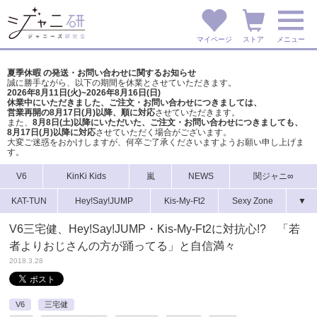
マイページ
ストア
メニュー
夏季休暇 の発送・お問い合わせに関するお知らせ
誠に勝手ながら、以下の期間を休業とさせていただきます。
2026年8月11日(火)~2026年8月16日(日)
休業中にいただきました、ご注文・お問い合わせにつきましては、
営業再開の8月17日(月)以降、順に対応
させていただきます。
また、
8月8日(土)以降にいただいた、ご注文・
お問い合わせにつきましても、
8月17日(月)以降に対応
させていただく場合がございます。
大変ご迷惑をおかけしますが、
何卒ご了承くださいますようお願い申し上げま
す。
V6
KinKi Kids
嵐
NEWS
関ジャニ∞
KAT-TUN
Hey!Say!JUMP
Kis-My-Ft2
Sexy Zone
▼
V6三宅健、Hey!Say!JUMP・Kis-My-Ft2に対抗心!? 「若
者よりおじさんの方が踊ってる」と自信満々
2018.3.28
V6
三宅健