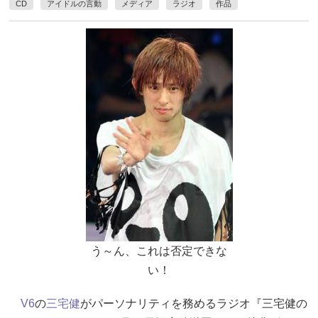
CD
アイドルの言動
メディア
ラジオ
作品
う～ん、これは否定できな
い！
V6
の
三宅健
がパーソナリティを務めるラジオ『三宅健の