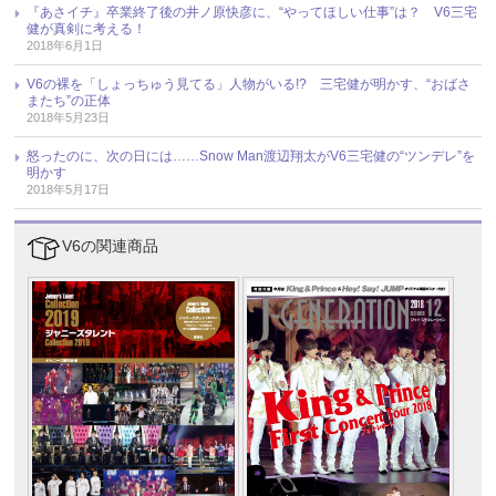
『あさイチ』卒業終了後の井ノ原快彦に、“やってほしい仕事”は？ V6三宅
健が真剣に考える！
2018年6月1日
V6の裸を「しょっちゅう見てる」人物がいる!? 三宅健が明かす、“おばさ
またち”の正体
2018年5月23日
怒ったのに、次の日には……Snow Man渡辺翔太がV6三宅健の“ツンデレ”を
明かす
2018年5月17日
V6の関連商品