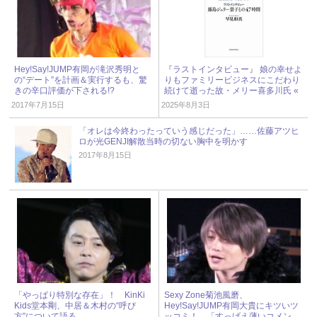
Hey!Say!JUMP有岡が滝沢秀明と
『ラストインタビュー』 娘の幸せよ
の“デート”を計画＆実行するも、驚
りもファミリービジネスにこだわり
きの辛口評価が下される!?
続けて逝った故・メリー喜多川氏 «
ジャニーズ研究会
2017年7月15日
2025年8月3日
「オレは今終わったっていう感じだった」……佐藤アツヒ
ロが光GENJI解散当時の切ない胸中を明かす
2017年8月15日
「やっぱり特別な存在」！ KinKi
Sexy Zone菊池風磨、
Kids堂本剛、中居＆木村の“呼び
Hey!Say!JUMP有岡大貴にキツいツ
方”について語る
ッコミ！ 「すっげえ薄いコメン