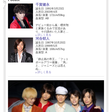
千賀健永
誕生日: 1991年3月23日
入所日:2003年4月
身長/ 体重: 172cm/59kg
血液型: AB
デビュー前から嵐・櫻井翔
と家族ぐるみで交流があ
り、その謎めいた人脈と…
詳しく見る
河合郁人
誕生日: 1987年10月20日
入所日:1999年5月
身長/ 体重: 168cm/57kg
血液型: A
「静止画の帝王」「フット
ボールアワー後藤」「馬」
と、ジャニーズとは思え
ぬ…
詳しく見る