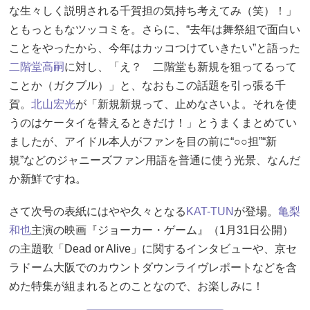
な生々しく説明される千賀担の気持ち考えてみ（笑）！」
ともっともなツッコミを。さらに、“去年は舞祭組で面白い
ことをやったから、今年はカッコつけていきたい”と語った
二階堂高嗣
に対し、「え？ 二階堂も新規を狙ってるって
ことか（ガクブル）」と、なおもこの話題を引っ張る千
賀。
北山宏光
が「新規新規って、止めなさいよ。それを使
うのはケータイを替えるときだけ！」とうまくまとめてい
ましたが、アイドル本人がファンを目の前に“○○担”“新
規”などのジャニーズファン用語を普通に使う光景、なんだ
か新鮮ですね。
さて次号の表紙にはやや久々となる
KAT-TUN
が登場。
亀梨
和也
主演の映画『ジョーカー・ゲーム』（1月31日公開）
の主題歌「Dead or Alive」に関するインタビューや、京セ
ラドーム大阪でのカウントダウンライヴレポートなどを含
めた特集が組まれるとのことなので、お楽しみに！