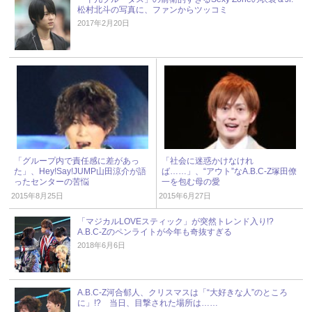
松村北斗の写真に、ファンからツッコミ
2017年2月20日
「グループ内で責任感に差があっ
「社会に迷惑かけなけれ
た」、Hey!Say!JUMP山田涼介が語
ば……」、“アウト”なA.B.C-Z塚田僚
ったセンターの苦悩
一を包む母の愛
2015年8月25日
2015年6月27日
「マジカルLOVEスティック」が突然トレンド入り!?
A.B.C-Zのペンライトが今年も奇抜すぎる
2018年6月6日
A.B.C-Z河合郁人、クリスマスは「“大好きな人”のところ
に」!? 当日、目撃された場所は……