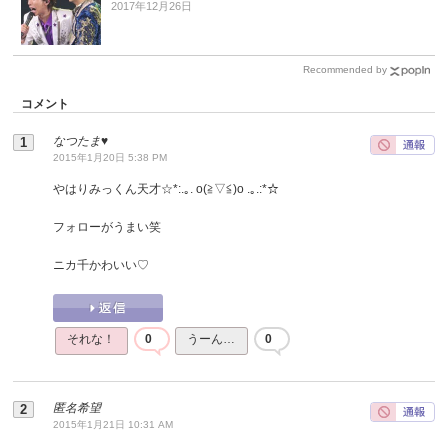
2017年12月26日
Recommended by
コメント
なつたま♥
2015年1月20日 5:38 PM
やはりみっくん天才☆*:.｡. o(≧▽≦)o .｡.:*☆
フォローがうまい笑
ニカ千かわいい♡
それな！
0
うーん…
0
匿名希望
2015年1月21日 10:31 AM