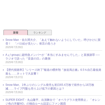
新着
ランキング
Snow Man・佐久間大介、「あえて触れないようにしていた」呼びかけに賛
否！ 「パロ絵が見たい」発言の危うさ
2025年7月29日
Aぇ! groupに超特急メンバーが「本当にすみませんでした」と直接謝罪 ──
ラジオで語った『音楽の日』の裏側
2025年7月28日
【歴代視聴率】“シリーズ終了”報道の櫻井翔『放送局占拠』6.5％自己最低発
進も……ネットで大反響！
2025年7月27日
Snow Man、1年ぶりのシングル発売も初日65.4万枚で前作から18万枚
減……ライブ円盤も売り上げ低下の要因とは？
2025年7月26日
SUPER EIGHT・丸山隆平、出演舞台で「オペラグラス使用禁止」「オレン
ジ色の洋服NG」の独自ルール設定にファン困惑