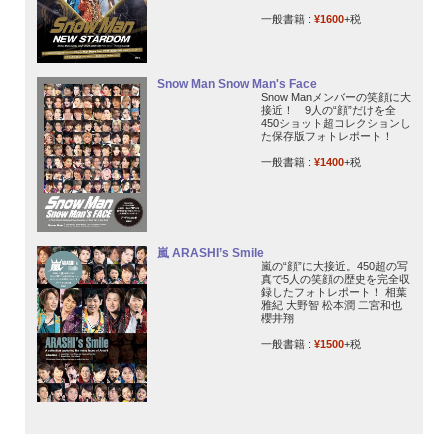
一般書籍 :
¥1600
+税
Snow Man Snow Man's Face
Snow Manメンバーの笑顔に大
接近！ 9人の“顔”だけを全
450ショット超コレクションし
た保存版フォトレポート！
一般書籍 :
¥1400
+税
嵐 ARASHI’s Smile
嵐の“顔”に大接近。450超の写
真で5人の笑顔の歴史を完全収
録したフォトレポート！ 相葉
雅紀 大野智 松本潤 二宮和也
櫻井翔
一般書籍 :
¥1500
+税