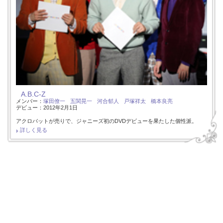
A.B.C-Z
メンバー：
塚田僚一
五関晃一
河合郁人
戸塚祥太
橋本良亮
デビュー：2012年2月1日
アクロバットが売りで、ジャニーズ初のDVDデビューを果たした個性派。
詳しく見る