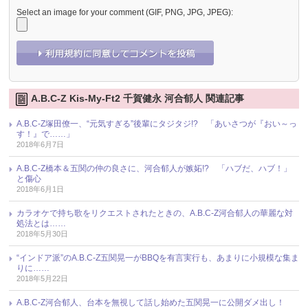
Select an image for your comment (GIF, PNG, JPG, JPEG):
A.B.C-Z Kis-My-Ft2 千賀健永 河合郁人 関連記事
A.B.C-Z塚田僚一、“元気すぎる”後輩にタジタジ!? 「あいさつが『おい～っ
す！』で……」
2018年6月7日
A.B.C-Z橋本＆五関の仲の良さに、河合郁人が嫉妬!? 「ハブだ、ハブ！」
と傷心
2018年6月1日
カラオケで持ち歌をリクエストされたときの、A.B.C-Z河合郁人の華麗な対
処法とは……
2018年5月30日
“インドア派”のA.B.C-Z五関晃一がBBQを有言実行も、あまりに小規模な集ま
りに……
2018年5月22日
A.B.C-Z河合郁人、台本を無視して話し始めた五関晃一に公開ダメ出し！