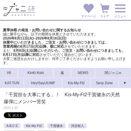
マイページ
ストア
メニュー
夏季休暇 の発送・お問い合わせに関するお知らせ
誠に勝手ながら、以下の期間を休業とさせていただきます。
2026年8月11日(火)~2026年8月16日(日)
休業中にいただきました、ご注文・お問い合わせにつきましては、
営業再開の8月17日(月)以降、順に対応
させていただきます。
また、
8月8日(土)以降にいただいた、ご注文・
お問い合わせにつきましても、
8月17日(月)以降に対応
させていただく場合がございます。
大変ご迷惑をおかけしますが、
何卒ご了承くださいますようお願い申し上げま
す。
V6
KinKi Kids
嵐
NEWS
関ジャニ∞
KAT-TUN
Hey!Say!JUMP
Kis-My-Ft2
Sexy Zone
▼
「千賀担を大事にする」！ Kis-My-Ft2千賀健永の天然
爆弾にメンバー苦笑
2015.1.20
A.B.C-Z
Kis-My-Ft2
千賀健永
河合郁人