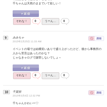
千ちゃんは天然のままでいて欲しい！
それな！
0
うーん…
0
みみちゃ
2015年2月25日 11:33 AM
イベントの場では結構笑いありで盛り上がったけど、後から事務所の
人から苦言はあったのかな？
じゃなきゃログで謝罪しないでしょ～
それな！
0
うーん…
0
千賀担
2015年3月4日 12:32 PM
千ちゃんかわいー♡