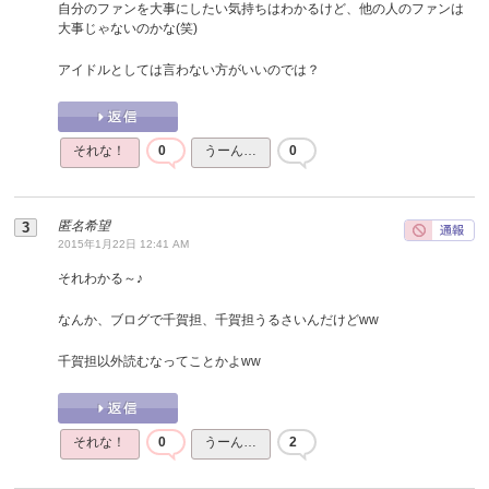
自分のファンを大事にしたい気持ちはわかるけど、他の人のファンは
大事じゃないのかな(笑)
アイドルとしては言わない方がいいのでは？
それな！
0
うーん…
0
匿名希望
2015年1月22日 12:41 AM
それわかる～♪
なんか、ブログで千賀担、千賀担うるさいんだけどww
千賀担以外読むなってことかよww
それな！
0
うーん…
2