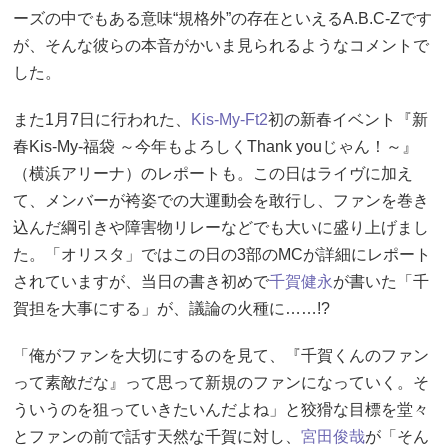
ーズの中でもある意味“規格外”の存在といえるA.B.C-Zです
が、そんな彼らの本音がかいま見られるようなコメントで
した。
また1月7日に行われた、
Kis-My-Ft2
初の新春イベント『新
春Kis-My-福袋 ～今年もよろしくThank youじゃん！～』
（横浜アリーナ）のレポートも。この日はライヴに加え
て、メンバーが袴姿での大運動会を敢行し、ファンを巻き
込んだ綱引きや障害物リレーなどでも大いに盛り上げまし
た。「オリスタ」ではこの日の3部のMCが詳細にレポート
されていますが、当日の書き初めで
千賀健永
が書いた「千
賀担を大事にする」が、議論の火種に……!?
「俺がファンを大切にするのを見て、『千賀くんのファン
って素敵だな』って思って新規のファンになっていく。そ
ういうのを狙っていきたいんだよね」と狡猾な目標を堂々
とファンの前で話す天然な千賀に対し、
宮田俊哉
が「そん