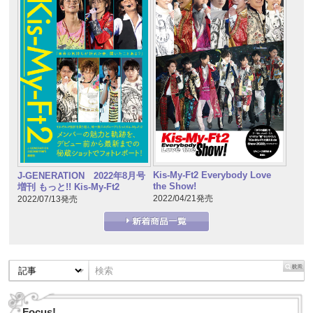
Kis-My-Ft2 Everybody Love
J-GENERATION 2022年8月号
the Show!
増刊 もっと!! Kis-My-Ft2
2022/04/21発売
2022/07/13発売
Focus!