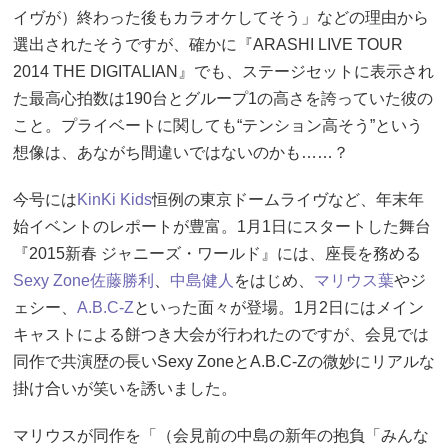
イヴが）終わった後もカラオケしてそう」などの理由から
選出されたそうですが、確かに『ARASHI LIVE TOUR
2014 THE DIGITALIAN』でも、ステージセットに表示され
た最高心拍数は190台とグループ1の高さを誇っていた彼の
こと。プライベートに関しても“テンション高そう”という
想像は、あながち間違いではないのかも……？
今号には
KinKi Kids
恒例の東京ドームライヴなど、年末年
始イベントのレポートが豊富。1月1日にスタートした舞台
『2015新春 ジャニーズ・ワールド』には、座長を務める
Sexy Zone
佐藤勝利
、
中島健人
をはじめ、
マリウス葉
やジ
ェシー、
A.B.C-Z
といった面々が登場。1月2日にはメイン
キャストによる餅つき大会が行われたのですが、会見では
同作で共演歴の長いSexy ZoneとA.B.C-Zの微妙にリアルな
掛け合いが笑いを誘いました。
マリウスが同作を「（会見前の中島の新年の抱負「みんな