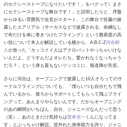
のセクシーストーブになりたいです！」をパクって）まさ
にセクシーストーブな舞台です！」と説明したりと、序盤
からゆるい雰囲気で会見がスタート。この舞台で佐藤の披
露したエアリアル（サーカスなどで披露される、命綱なし
で布だけを体に巻きつけたフライング）という難易度の高
い技について本人が解説している横から、A.B.C-Z
河合郁
人
が放った「カッコイイ人はアクロバットやっちゃいけな
いんだよ。どうすんだよオレたち。驚かれなくなっちゃう
だろ？」という身も蓋もないツッコミに、報道陣が失笑。
さらに河合は、オープニングで披露した10人そろってのサ
ークルフライングについても、「僕らいつも自分たちで飛
んでいるから、後ろからサポートしてもらって飛ぶフライ
ングって、あんまりやらないんです。だからオープニング
のあの瞬間がいちばん、自分、ジャニーズなんだって思う
（笑）。あのときだけ気持ちは
堂本光一
くんになってま
す」とぶっちゃけ解説。並外れた身体能力を誇り、ジャニ