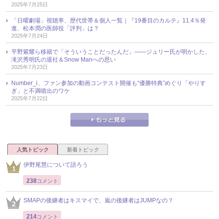
2025年7月25日
「日曜劇場」視聴率、歴代世帯＆個人一覧｜『19番目のカルテ』11.4％発
進、松本潤の医師役「評判」は？
2025年7月24日
平野紫耀ら移籍で「そういうことだったんだ」――ジュリー氏が明かした、
滝沢秀明氏の退社＆Snow Manへの思い
2025年7月23日
Number_i、ファン参加の動画コンテスト開催も“優勝特典”めぐり「やりす
ぎ」と不満噴出のワケ
2025年7月22日
人気トピック
新着トピック
伊野尾慧について語ろう
238
コメント
SMAPの後継者はキスマイで、嵐の後継者はJUMPなの？
214
コメント