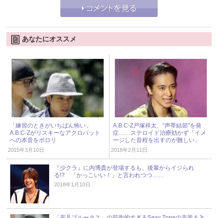
あなたにオススメ
「練習のときがいちばん怖い」
A.B.C-Z戸塚祥太、“声帯結節”を発
A.B.C-Zがリスキーなアクロバット
症……ステロイド治療効かず「イメ
への本音をポロリ
ージした音程を出すのが難しい」
2015年3月10日
2018年2月11日
『少クラ』に内博貴が登場するも、後輩からイジられ
る!? 「かっこいい！」と言われつつ……
2018年1月10日
「平凡ブルータス」の前衛的すぎるSexy Zoneの衣装＆Jr.