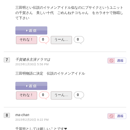
三田明とい伝説のイケメンアイドル似なのにブサイクというユニット
の千賀さん 美しい十代 ごめんねチコちゃん をカラオケで熱唱し
て下さい
それな！
0
うーん…
0
千賀健永主演ドラマは
2015年1月30日 5:56 PM
三田明物語に決定 伝説のイケメンアイドル
それな！
0
うーん…
0
ma-chan
2015年2月20日 9:22 PM
千賀担としては嬉しいことです❤︎