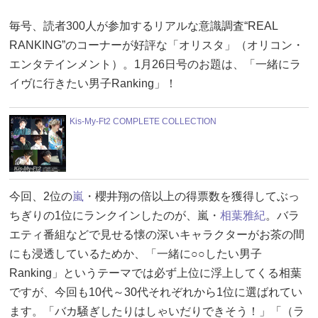
毎号、読者300人が参加するリアルな意識調査“REAL
RANKING”のコーナーが好評な「オリスタ」（オリコン・
エンタテインメント）。1月26日号のお題は、「一緒にラ
イヴに行きたい男子Ranking」！
Kis-My-Ft2 COMPLETE COLLECTION
今回、2位の
嵐
・櫻井翔の倍以上の得票数を獲得してぶっ
ちぎりの1位にランクインしたのが、嵐・
相葉雅紀
。バラ
エティ番組などで見せる懐の深いキャラクターがお茶の間
にも浸透しているためか、「一緒に○○したい男子
Ranking」というテーマでは必ず上位に浮上してくる相葉
ですが、今回も10代～30代それぞれから1位に選ばれてい
ます。「バカ騒ぎしたりはしゃいだりできそう！」「（ラ