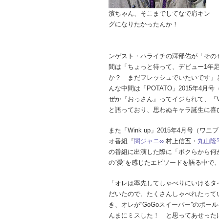
濱ちゃん、そこまでしてなで肩キン
グになりたかったんか！
ンゲスト・ハライチの澤部佑が「その
間は「ちょっと待って、デビュー1年
か？ まだフレッシュでいたいです」
んな中間は「POTATO」2015年4
ぜか『おっさん』ってイジられて、『
と語っており、思わぬキャラ誕生に喜
また「Wink up」2015年4月号（ワ
オ番組『
関ジャニ∞
村上信五・
丸山隆
の番組に出演した際に「ボクらから何
の“愛”を感じたエピソードを語る中で
「オレは率先してしゃべりにいけるタ
だいたので、たくさんしゃべれたって
き、オレが“GoGoスイーパー”のボ
んまにミスした！ と思ってあせった