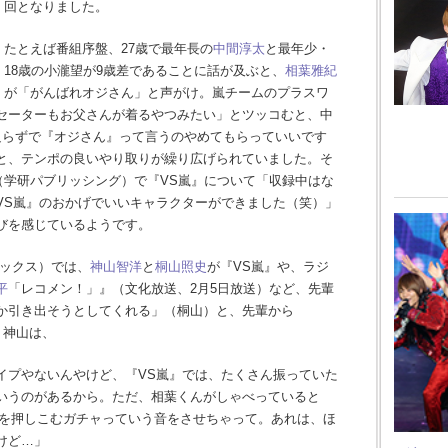
回となりました。
たとえば番組序盤、27歳で最年長の
中間淳太
と最年少・
18歳の小瀧望が9歳差であることに話が及ぶと、
相葉雅紀
が「がんばれオジさん」と声がけ。嵐チームのプラスワ
セーターもお父さんが着るやつみたい」とツッコむと、中
足らずで『オジさん』って言うのやめてもらっていいです
と、テンポの良いやり取りが繰り広げられていました。そ
月号（学研パブリッシング）で『VS嵐』について「収録中はな
VS嵐』のおかげでいいキャラクターができました（笑）」
びを感じているようです。
ニブックス）では、
神山智洋
と
桐山照史
が『VS嵐』や、ラジ
平
「レコメン！」』（文化放送、2月5日放送）など、先輩
か引き出そうとしてくれる」（桐山）と、先輩から
、神山は、
イプやないんやけど、『VS嵐』では、たくさん振っていた
いうのがあるから。ただ、相葉くんがしゃべっていると
ールを押しこむガチャっていう音をさせちゃって。あれは、ほ
けど…」