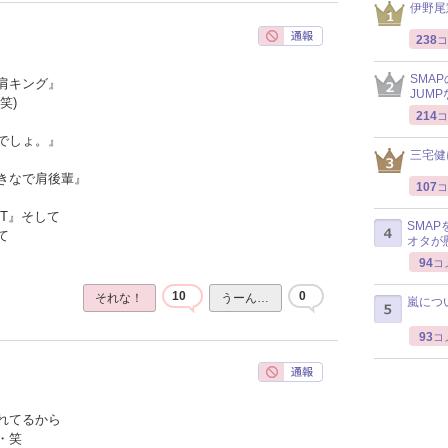
伊野尾
238
コ
SMA
肩キング』
JUM
笑)
214
コ
でしょ。』
三宅健
きなで肩後輩』
107
コ
T』そして
SMA
て
オタが
94
コ
10
0
それな！
うーん…
嵐につ
93
コ
れてるから
・笑