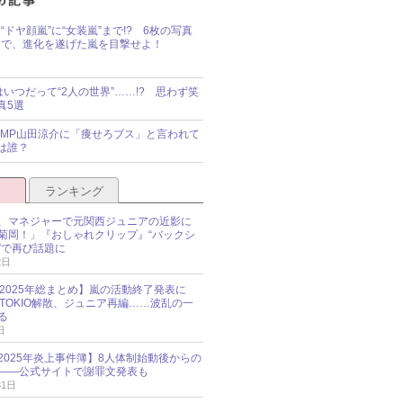
“ドヤ顔嵐”に“女装嵐”まで!? 6枚の写真
で、進化を遂げた嵐を目撃せよ！
idsはいつだって“2人の世界”……!? 思わず笑
真5選
y!JUMP山田涼介に「痩せろブス」と言われて
は誰？
ランキング
、マネジャーで元関西ジュニアの近影に
菊岡！」『おしゃれクリップ』“バックシ
”で再び話題に
2日
O 2025年総まとめ】嵐の活動終了発表に
N、TOKIO解散、ジュニア再編……波乱の一
る
日
esz 2025年炎上事件簿】8人体制始動後からの
――公式サイトで謝罪文発表も
31日