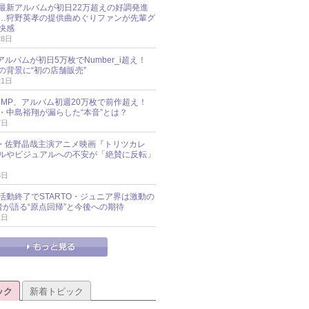
最新アルバムが初日22万超えの好調発進
…狩野英孝の提供曲めぐりファンが先輩グ
快感
28日
新アルバムが初日5万枚でNumber_i超え！
の背景に“初の店舗販売”
21日
y!JUMP、アルバム初週20万枚で前作超え！
・中島裕翔が漏らした“本音”とは？
7日
oup・佐野晶哉主演アニメ映画『トリツカレ
ルやビジュアルへの不安が「絶賛に反転」
3日
活動終了でSTARTO・ジュニア界は激動の
識者が語る“原点回帰”と今後への期待
1日
ック
新着トピック