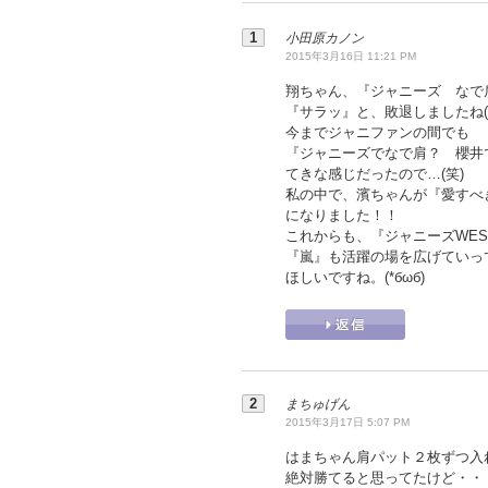
小田原カノン
2015年3月16日 11:21 PM
翔ちゃん、『ジャニーズ なで
『サラッ』と、敗退しましたね(
今までジャニファンの間でも
『ジャニーズでなで肩？ 櫻井
てきな感じだったので…(笑)
私の中で、濱ちゃんが『愛すべ
になりました！！
これからも、『ジャニーズWES
『嵐』も活躍の場を広げていっ
ほしいですね。(*бωб)ゝ
まちゅげん
2015年3月17日 5:07 PM
はまちゃん肩パット２枚ずつ入
絶対勝てると思ってたけど・・