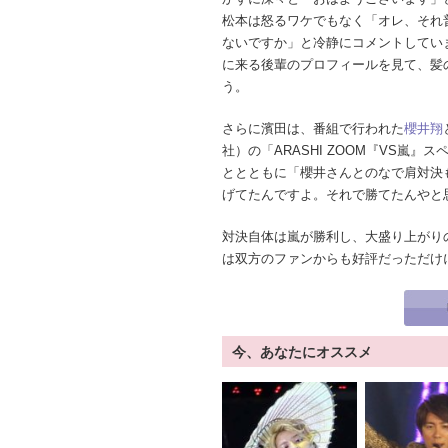
松本は怒るワケでもなく「オレ、それ
ないですか」と冷静にコメントしてい
に来る後輩のプロフィールを見て、髪
う。
さらに濱田は、番組で行われた
櫻井翔
社）の「ARASHI ZOOM『VS嵐
ととともに「櫻井さんとのなで肩対決
げてたんですよ。それで勝てたんやと
対決自体は嵐が勝利し、大盛り上がりの
は双方のファンからも好評だっただけ
今、あなたにオススメ