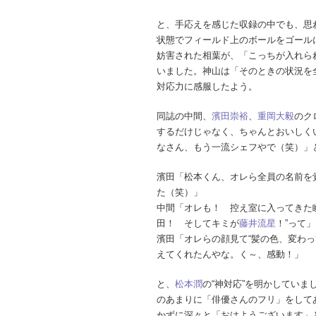
と、手応えを感じた収録の中でも、思
状態でフィールド上のボールをゴール
妨害された相葉が、「こっちが入れら
いました。神山は「そのときの状況を
対応力に感服したよう。
同誌の中間、
濱田崇裕
、
重岡大毅
のク
するだけじゃなく、ちゃんとおいしく
なさん、もう一流シェフやで（笑）」
濱田「松本くん、オレら全員の名前を
た（笑）」
中間「オレも！ 控え室に入ってきた
田！ そしてキミが
藤井流星
！”って」
濱田「オレらの顔見て“髪の色、変わ
えてくれたんやな。く～、感動！」
と、
松本潤
の“神対応”を明かしてい
のあまりに「俳優さんのフリ」をして
かずに深々と「おはようございます」