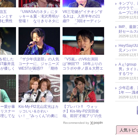
キンプリ、
のウラで…
信五
『UWASAのネタ』にタ
V6三宅健が“イチオシ”す
ループに不
ュンとす
ッキー＆翼・滝沢秀明が
るJr.は、入所半年の21
2025年12月
潜む男性
登場！ なりきりネタに
歳!? 「3回オーディシ
に！
タッキー困惑!? 6月21
ョンを受けた」人物と
IMP.、最
日（水）ジャニーズアイ
は？
好セールス
ドル出演情報
2025年12月
Hey!Sa
元メンバー
2025年12月
”を犯した
『ザ少年倶楽部』の人気
『VS嵐』のV6出演回
ST藤井流
コーナーに、ジャニーズ
は“神回”!? 16年ぶりの
Aぇ! gr
ーが優しく
WESTが困惑!? 「期待
コラボや井ノ原＆大野エ
男』タイト
される理由がわからへ
ピソードにファン大興奮
するワケ
ん！」
2025年12月
少年忍者、
1年 ── 
2025年12月
カー愛が暴
Kis-My-Ft2北山宏光はカ
【プレバト!! ウォッ
、リスナー
ッコいい＆かわい
チ】Kis-My-Ft2宮田俊
処理してな
い！ “みっくん”の虜に
哉、前回“才能アリ”の生
なる写真5枚
け花に挑戦するも、「お
Recommended by
もしろみがない」とバッ
サリ！
人気トピ