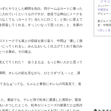
ジャニ
メンバー
わずヒヤリとした瞬間を告白。同ゲームはカートに乗った
中間淳太
デビュー：2
に入れていくというものですが、放送では神山にトークを
れなくても（カートで）当たりに行こう」と笑いに変えて
新グルー
全部返してくれる。すっごいなって思ったわ」と、先輩の
史・中間淳
詳しく見
ロストークでも嵐との収録を振り返り、中間は「優しく接
いじってくれるし。みんなおいしく仕上げてくれて嵐のみ
とベタ褒め。その後は、
覚えててくれた！ 会うまえは、もっと怖い人かと思って
瞬間、オレらの顔を見ながら、ひとりずつ“え～っと…濱
ってるなぁ”ってな。ちゃんと事前にオレらの写真見て、覚
ました。番組でも、テレビ局で松本に遭遇した濱田が、緊張
あいさつしたところ、松本がジャニーズの後輩だとは気付
と返答してくれたというエピソードを話していましたが、