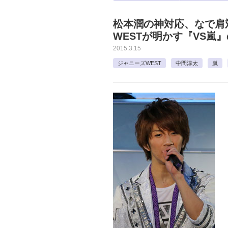
松本潤の神対応、なで肩
WESTが明かす『VS嵐
2015.3.15
ジャニーズWEST
中間淳太
嵐