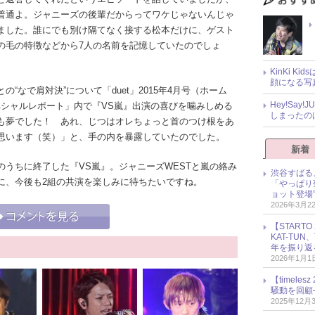
普通よ。ジャニーズの後輩だからってワケじゃないんじゃ
ました。誰にでも別け隔てなく接する松本だけに、ゲスト
の毛の特徴などから7人の名前を記憶していたのでしょ
KinKi K
顔になる写
との“なで肩対決”について「duet」2015年4月号（ホーム
Hey!Sa
』スペシャルレポート」内で『VS嵐』出演の喜びを噛みしめる
しまったの
も夢でした！ あれ、じつはオレちょっと首のつけ根をあ
思います（笑）」と、手の内を暴露していたのでした。
新着
うちに終了した『VS嵐』。ジャニーズWESTと嵐の絡み
渋谷すばる
に、今後も2組の共演を楽しみに待ちたいですね。
「やっぱり
ョット登場
2026年3月2
【START
KAT-TU
年を振り返
2026年1月1
【timel
騒動を回顧
2025年12月