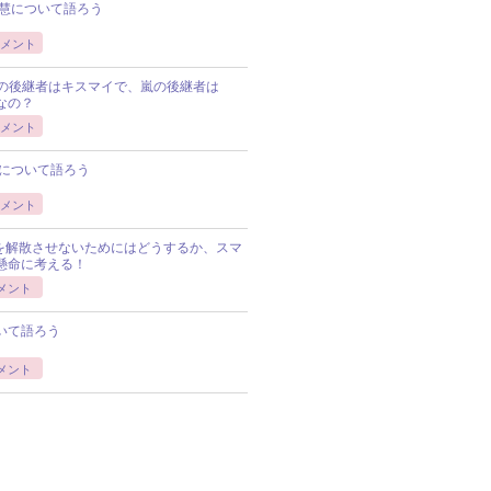
慧について語ろう
メント
Pの後継者はキスマイで、嵐の後継者は
Pなの？
メント
について語ろう
メント
Pを解散させないためにはどうするか、スマ
懸命に考える！
メント
いて語ろう
メント