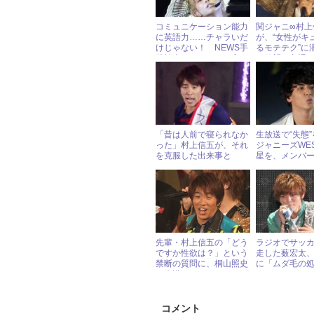
コミュニケーション能力
関ジャニ∞村上
に英語力……チャラいだ
が、“女性がキ
けじゃない！ NEWS手
るモテテク”に
越祐也のスペックの高さ
の欲望を丸裸
に小山も驚愕！
「昔は人前で寝られなか
生放送で“失態
った」村上信五が、それ
ジャニーズWE
を克服した出来事と
星を、メンバ
は……
フォロー！
先輩・村上信五の「どう
ラジオでサッ
ですか性欲は？」という
走した薮宏太
禁断の質問に、桐山照史
に「ムダ毛の
が大慌て！ « ジャニーズ
い？」
研究会
コメント