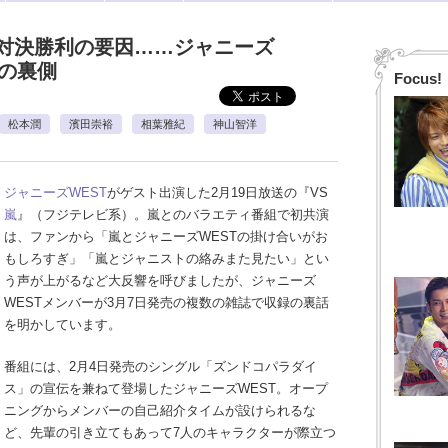
対決勝利の要因……ジャニーズ
』の裏側
Focus!
松本潤
濱田崇裕
相葉雅紀
神山智洋
ジャニーズWEST
がゲスト出演した2月19日放送の『VS
嵐
』（フジテレビ系）。嵐とのバラエティ番組で初共演
は、ファンから「嵐とジャニーズWESTの掛け合いがお
もしろすぎ」「嵐とジャニストの絡みまた見たい」とい
う声が上がるなど大反響を呼びましたが、ジャニーズ
WESTメンバーが3月7日発売の複数の雑誌で収録の裏話
を明かしています。
番組には、2月4日発売のシングル「ズンドコパラダイ
ス」の宣伝を兼ねて登場したジャニーズWEST。オープ
ニングからメンバーの自己紹介タイムが設けられるな
ど、先輩の引き立てもあって7人のキャラクターが際立つ