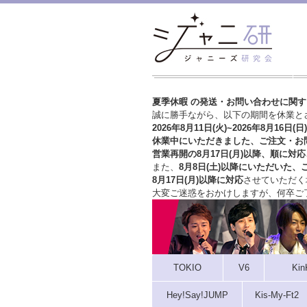
夏季休暇 の発送・お問い合わせに関
誠に勝手ながら、以下の期間を休業と
2026年8月11日(火)~2026年8月16日(日)
休業中にいただきました、ご注文・お
営業再開の8月17日(月)以降、順に対応
また、
8月8日(土)以降にいただいた、
8月17日(月)以降に対応
させていただく
大変ご迷惑をおかけしますが、
何卒ご
TOKIO
V6
Kin
Hey!Say!JUMP
Kis-My-Ft2