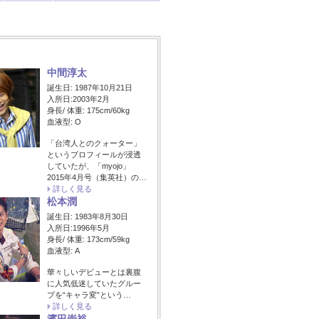
中間淳太
誕生日: 1987年10月21日
入所日:2003年2月
身長/ 体重: 175cm/60kg
血液型: O
「台湾人とのクォーター」
というプロフィールが浸透
していたが、「myojo」
2015年4月号（集英社）の…
詳しく見る
松本潤
誕生日: 1983年8月30日
入所日:1996年5月
身長/ 体重: 173cm/59kg
血液型: A
華々しいデビューとは裏腹
に人気低迷していたグルー
プを“キャラ変”という…
詳しく見る