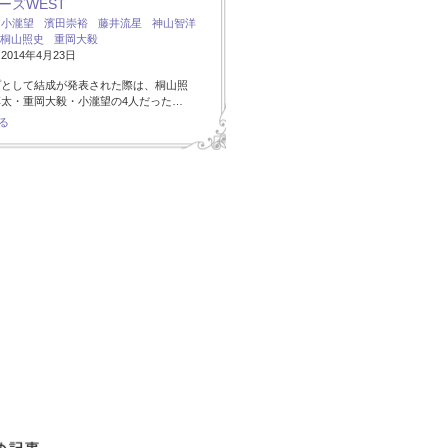
ーズWEST
：
小瀧望
濱田崇裕
藤井流星
神山智洋
桐山照史
重岡大毅
014年4月23日
プとして結成が発表された際は、桐山照
太・重岡大毅・小瀧望の4人だった…
る