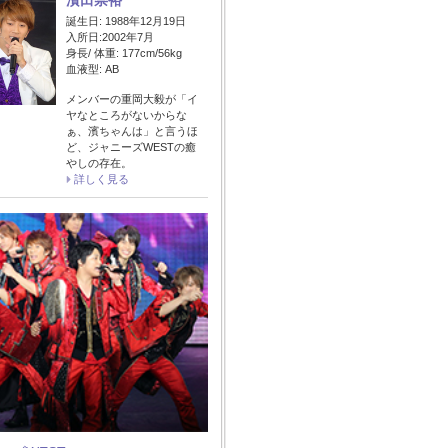
濱田崇裕
誕生日: 1988年12月19日
入所日:2002年7月
身長/ 体重: 177cm/56kg
血液型: AB
メンバーの重岡大毅が「イ
ヤなところがないからな
ぁ、濱ちゃんは」と言うほ
ど、ジャニーズWESTの癒
やしの存在。
詳しく見る