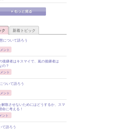
ック
新着トピック
慧について語ろう
メント
Pの後継者はキスマイで、嵐の後継者は
Pなの？
メント
について語ろう
メント
Pを解散させないためにはどうするか、スマ
懸命に考える！
メント
いて語ろう