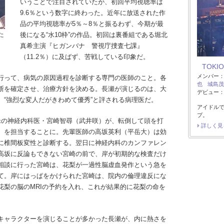
いうことで注目されていたが、初回平均視聴率は
9.6％という数字に終わった。近年に放送された作
品の平均視聴率が5％～8％と振るわず、今期が最
た
後になる“水10枠”の作品。初回は裏番組である堀北
真希主演『ヒガンバナ 警視庁捜査七課』
（11.2％）に及ばず、苦戦している印象だ。
TOKIO
メンバー
行って、病気の原因過程を診断する専門の医師のこと。各
也
城島茂
断を確定させ、治療方針を決める。長瀬が演じるのは、大
デビュー：1
、“強烈な変人だがきわめて優秀”と評される病理医だ。
アイドル
プ。
の神経内科医・宮崎智尋（武井咲）が、転倒して頭を打
詳しく見
）を担当することに。先輩医師の高坂英利（平岳大）は効
に椎間板変性と診断する。翌日に神経内科のカンファレン
高坂に反論もできない宮崎の前で、岸が初期的な検査だけ
相談に行った宮崎は、花梨が一過性脳虚血発作という急を
て。岸にはっぱをかけられた宮崎は、院内の倫理違反にな
花梨の脳のMRIの予約を入れ、これが結果的に花梨の命を
キャラクターを演じることが多かった長瀬が、内に熱さを