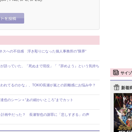
ビジネスへの不信感 浮き彫りになった個人事務所の”限界“
昌宏が語っていた、「死ぬまで現役」「『辞めよう』という気持ち
サイゾ
われてるのかな」、TOKIO長瀬が嵐との距離感にお悩み中？
新着
口達也のシーン＋“あの細かいところ”までカット
トを計画中だった？ 長瀬智也の謝罪に「悲しすぎる」の声