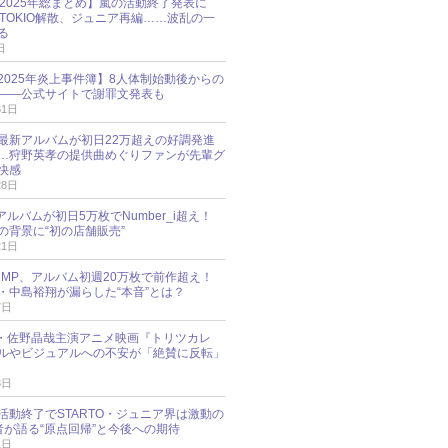
O 2025年総まとめ】嵐の活動終了発表に
N、TOKIO解散、ジュニア再編……波乱の一
る
日
esz 2025年炎上事件簿】8人体制始動後からの
――公式サイトで謝罪文発表も
31日
最新アルバムが初日22万超えの好調発進
…狩野英孝の提供曲めぐりファンが先輩グ
快感
28日
新アルバムが初日5万枚でNumber_i超え！
の背景に“初の店舗販売”
21日
y!JUMP、アルバム初週20万枚で前作超え！
・中島裕翔が漏らした“本音”とは？
7日
oup・佐野晶哉主演アニメ映画『トリツカレ
ルやビジュアルへの不安が「絶賛に反転」
3日
活動終了でSTARTO・ジュニア界は激動の
識者が語る“原点回帰”と今後への期待
1日