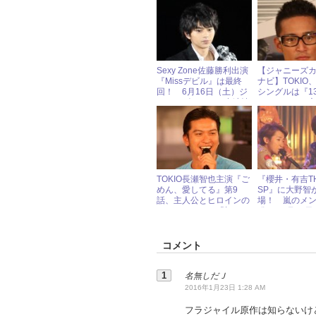
中？
で!?」とファ
ケ
Sexy Zone佐藤勝利出演
【ジャニーズ
『Missデビル』は最終
ナビ】TOKIO
回！ 6月16日（土）ジ
シングルは『1
ャニーズアイドル出演情
ーワーク』の
報
「羽田空港の
跡/KIBOU」
TOKIO長瀬智也主演『ご
『櫻井・有吉
めん、愛してる』第9
SP』に大野智
話、主人公とヒロインの
場！ 嵐のメ
ベッドシーンに「切な
発!? 6月29
い」の大合唱！
ャニーズアイ
報
コメント
名無しだＪ
2016年1月23日 1:28 AM
フラジャイル原作は知らないけ