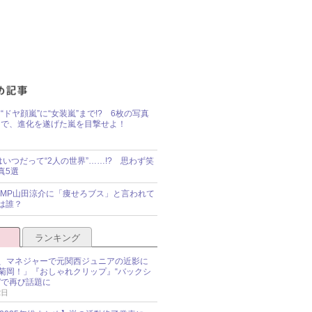
“ドヤ顔嵐”に“女装嵐”まで!? 6枚の写真
で、進化を遂げた嵐を目撃せよ！
idsはいつだって“2人の世界”……!? 思わず笑
真5選
y!JUMP山田涼介に「痩せろブス」と言われて
は誰？
ランキング
、マネジャーで元関西ジュニアの近影に
菊岡！」『おしゃれクリップ』“バックシ
”で再び話題に
2日