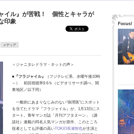
ャイル』が苦戦！ 個性とキャラが
な印象
Focus!
メディア
＜ジャニタレドラマ・ネットの声＞
■『フラジャイル』
（フジテレビ系、水曜午後10時
～） 初回視聴率9.6％（ビデオリサーチ調べ、関
東地区／以下同）
一般的にあまりなじみのない“病理医”にスポット
を当てたドラマ『フラジャイル』が、1月13日にス
タート。青年マンガ誌「月刊アフタヌーン」（講
談社）連載の同名人気マンガが原作、このところ
役者としても評価の高い
TOKIO
長瀬智也
が主演と