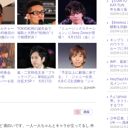
【START
ンが驚くワ
報
KAT-TU
年を振り返
2026年1月1
【timel
騒動を回顧
カルチャー
TOKIO松岡の誕生会で、
『ミュージックステーシ
2025年12月
、45枚目の
城島と大野が“恒例の”う
ョン』にSexy Zoneが登
3歳のハロ
で相撲対決！
場！ 6月15日（金）ジ
キンプリ、
主題歌
ャニーズアイドル出演情
のウラで…
奇
報
ループに不
2025年12月
IMP.、最
好セールス
2025年12月
THE夜会
嵐・二宮和也主演『ブラ
「予定以上に劇場に来て
が登
ックペアン』第9話は20
る」！ ジャニー社長、
Hey!Sa
ンバーを告
分拡大SP！ 6月17日
A.B.C-Z主演舞台『ジャ
元メンバー
日（木）ジ
（日）ジャニーズアイド
ニーズ伝説』がお気に入
2025年12月
Recommended by
ドル出演情
ル出演情報
り!?
Aぇ! gr
男』タイト
するワケ
2025年12月
少年忍者、
1年 ── 
ど 面白いです。一人一人ちゃんとキャラが立ってるし 外
2025年12月