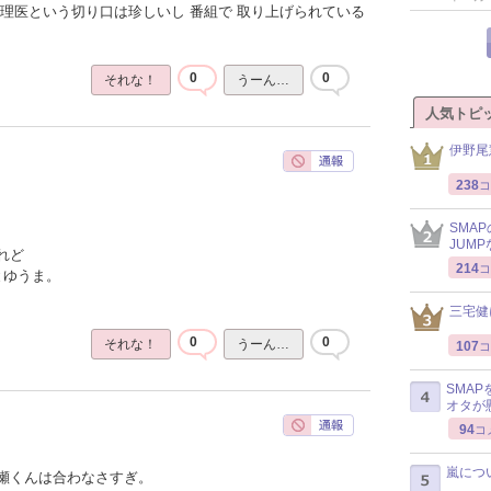
理医という切り口は珍しいし 番組で 取り上げられている
0
0
それな！
うーん…
人気トピ
伊野尾
238
コ
SMA
JUM
れど
214
コ
とゆうま。
三宅健
0
0
それな！
うーん…
107
コ
SMA
オタが
94
コ
嵐につ
瀬くんは合わなさすぎ。