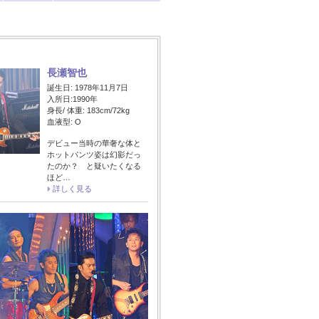
長瀬智也
誕生日: 1978年11月7日
入所日:1990年
身長/ 体重: 183cm/72kg
血液型: O
デビュー当時の華奢な体と
ホットパンツ姿は幻影だっ
たのか？ と疑いたくなる
ほど…
詳しく見る