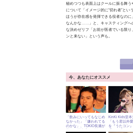
秘めつつも表面上はクールに振る舞う
について「イメージ的に“切れ者”と
ほうが存在感を発揮できる役者なのに
なんかな……」と、キャスティングへ
な決めゼリフ「お前が医者でいる限り
ンと来ない」という声も。
今、あなたにオススメ
「飲みにいってもなじめ
KinKi Kids
なかった」「嫌われてる
「もう君以外
のかな」、TOKIO長瀬が
を『うたコン
嵐との距離感にお悩み
唱！ 「この