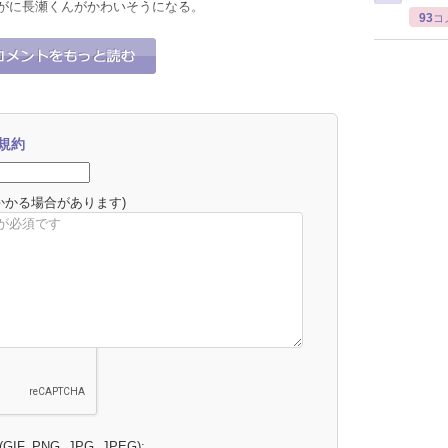
がに長瀬くんがかわいそうになる。
93
コ
0
0
それな！
うーん…
規約
かかる場合があります)
 (GIF, PNG, JPG, JPEG):