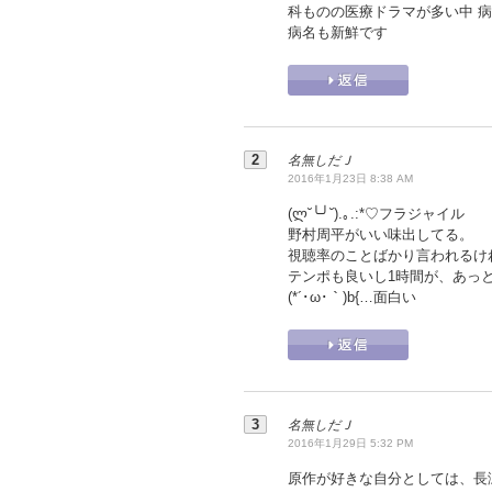
科ものの医療ドラマが多い中 病
病名も新鮮です
名無しだＪ
2016年1月23日 8:38 AM
(ლ˘╰╯˘).｡.:*♡フラジャイル
野村周平がいい味出してる。
視聴率のことばかり言われるけ
テンポも良いし1時間が、あっ
(*´･ω･｀)b{…面白い
名無しだＪ
2016年1月29日 5:32 PM
原作が好きな自分としては、長