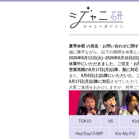
夏季休暇 の発送・お問い合わせに関
誠に勝手ながら、以下の期間を休業と
2026年8月11日(火)~2026年8月16日(日)
休業中にいただきました、ご注文・お
営業再開の8月17日(月)以降、順に対応
また、
8月8日(土)以降にいただいた、
8月17日(月)以降に対応
させていただく
大変ご迷惑をおかけしますが、
何卒ご
TOKIO
V6
Kin
Hey!Say!JUMP
Kis-My-Ft2