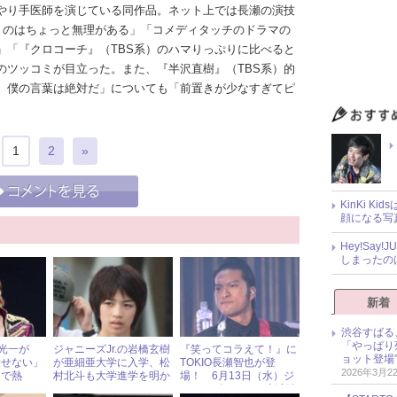
やり手医師を演じている同作品。ネット上では長瀬の演技
いうのはちょっと無理がある」「コメディタッチのドラマの
」「『クロコーチ』（TBS系）のハマりっぷりに比べると
のツッコミが目立った。また、『半沢直樹』（TBS系）的
、僕の言葉は絶対だ」についても「前置きが少なすぎてピ
1
2
»
KinKi K
顔になる写
Hey!Sa
しまったの
新着
渋谷すばる
「やっぱり
堂本光一が
ジャニーズJr.の岩橋玄樹
『笑ってコラえて！』に
ョット登場
愛せない」
が亜細亜大学に入学、松
TOKIO長瀬智也が登
2026年3月2
』で熱
村北斗も大学進学を明か
場！ 6月13日（水）ジ
タイミング
す
ャニーズアイドル出演情