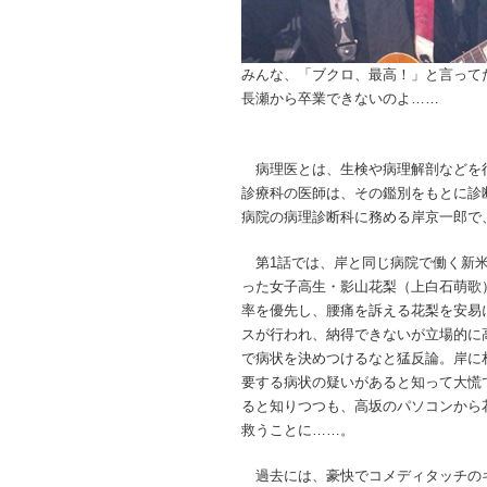
みんな、「ブクロ、最高！」と言って
長瀬から卒業できないのよ……
病理医とは、生検や病理解剖などを
診療科の医師は、その鑑別をもとに診
病院の病理診断科に務める岸京一郎で
第1話では、岸と同じ病院で働く新米
った女子高生・影山花梨（上白石萌歌
率を優先し、腰痛を訴える花梨を安易
スが行われ、納得できないが立場的に
で病状を決めつけるなと猛反論。岸に
要する病状の疑いがあると知って大慌
ると知りつつも、高坂のパソコンから
救うことに……。
過去には、豪快でコメディタッチの