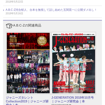
2018年5月22日
A.B.C-Z河合郁人、台本を無視して話し始めた五関晃一に公開ダメ出し！
2018年5月16日
A.B.C-Zの関連商品
ジャニーズタレント
J-GENERATION 2018年10月号
Collection2019｜ジャニーズ研
｜ジャニーズ研究会｜本