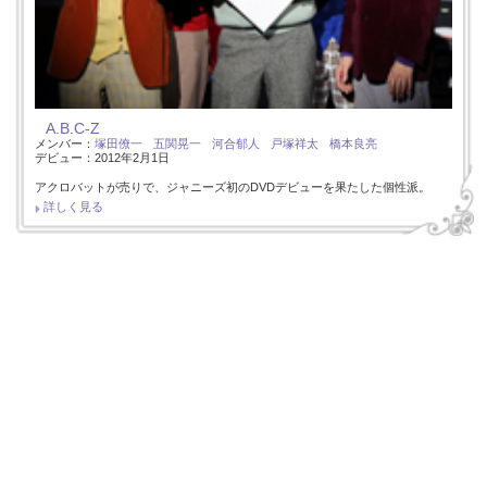
A.B.C-Z
メンバー：
塚田僚一
五関晃一
河合郁人
戸塚祥太
橋本良亮
デビュー：2012年2月1日
アクロバットが売りで、ジャニーズ初のDVDデビューを果たした個性派。
詳しく見る