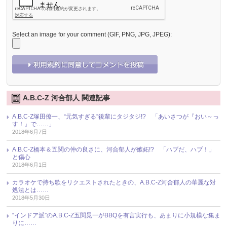
Select an image for your comment (GIF, PNG, JPG, JPEG):
A.B.C-Z 河合郁人 関連記事
A.B.C-Z塚田僚一、“元気すぎる”後輩にタジタジ!? 「あいさつが『おい～っ
す！』で……」
2018年6月7日
A.B.C-Z橋本＆五関の仲の良さに、河合郁人が嫉妬!? 「ハブだ、ハブ！」
と傷心
2018年6月1日
カラオケで持ち歌をリクエストされたときの、A.B.C-Z河合郁人の華麗な対
処法とは……
2018年5月30日
“インドア派”のA.B.C-Z五関晃一がBBQを有言実行も、あまりに小規模な集ま
りに……