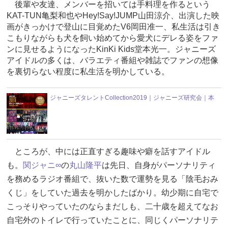
後輩や友達、メンバーを招いては手料理を作るという
KAT-TUN亀梨和也やHey!Say!JUMP山田涼介、出演した映
画がきっかけで登山に目覚めたV6岡田准一、私生活は引き
こもりながらも犬を飼い始めてから愛犬にデレる姿をファ
ンに見せるようになったKinKi Kids堂本光一。ジャニーズ
アイドルの多くは、バラエティ番組や雑誌でファンの想像
を裏切らない程度に私生活を明かしている。
ジャニーズタレントCollection2019｜ジャニーズ研究会｜本
ところが、中には正直すぎる趣味や癖を話すアイドル
も。
関ジャニ∞
の
丸山隆平
は先日、自身がパーソナリティ
を務めるラジオ番組で、抜いた数で運勢を見る「陰毛おみ
くじ」をしていた過去を明かしたばかり。幼少期に自宅で
こっそりやっていたのならまだしも、二十歳を超えてなお
自宅外のトイレで行っていたことに、同じくパーソナリテ