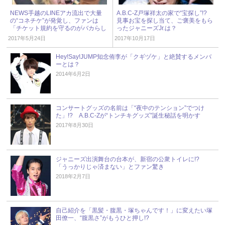
NEWS手越のLINEアカ流出で大量
A.B.C-Z戸塚祥太の家で“宝探し”!?
の“コネチケ”が発覚し、ファンは
見事お宝を探し当て、ご褒美をもら
「チケット規約を守るのがバカらし
ったジャニーズJr.は？
い」
2017年5月24日
2017年10月17日
Hey!Say!JUMP知念侑李が「クギヅケ」と絶賛するメンバ
ーとは？
2014年6月2日
コンサートグッズの名前は「“夜中のテンション”でつけ
た」!? A.B.C-Zが“トンチキグッズ”誕生秘話を明かす
2017年8月30日
ジャニーズ出演舞台の台本が、新宿の公衆トイレに!?
「うっかりじゃ済まない」とファン驚き
2018年2月7日
自己紹介を「黒髪・腹黒・塚ちゃんです！」に変えたい塚
田僚一、“腹黒さ”がもうひと押し!?