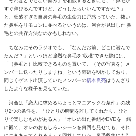
「それほどでもない悩み」を相談するときにも、「鼻毛が
すぐ伸びるんですけど、どうしたらいいんですかね？」
と、旺盛すぎる自身の鼻毛の生命力に戸惑っていた。抜い
た鼻毛をリモコンに並べるというのは、河合が見出した 鼻
毛との共存方法なのかもしれない。
ちなみにそのラジオでも、「なんだお前、どこに潜んで
たんだ？」というほど強烈な鼻毛を“収穫”できた際には、
「（鼻毛と）比較できるものを置いて、（その写真を）メ
ンバーに送ったりしますね」という奇癖を明かしており、
同じくゲスト出演していたメンバーの
橋本良亮
はうんざり
したような様子を見せていた。
河合は「恋人に求めるちょっとマニアックな条件」の残
り2つの条件を、「ひとりの時間を許してくれたり、ひと
りで楽しむものがある人」「オレの出た番組やDVDを一緒
に観て、オレのおもしろいシーンを何回も見せても、それ
につきあってくれる人」と回答していた。鼻毛収集にも引