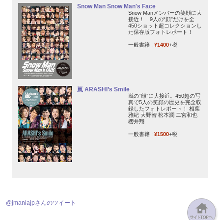
Snow Man Snow Man's Face
Snow Manメンバーの笑顔に大
接近！ 9人の“顔”だけを全
450ショット超コレクションし
た保存版フォトレポート！
一般書籍 :
¥1400
+税
嵐 ARASHI’s Smile
嵐の“顔”に大接近。450超の写
真で5人の笑顔の歴史を完全収
録したフォトレポート！ 相葉
雅紀 大野智 松本潤 二宮和也
櫻井翔
一般書籍 :
¥1500
+税
@jmaniajpさんのツイート