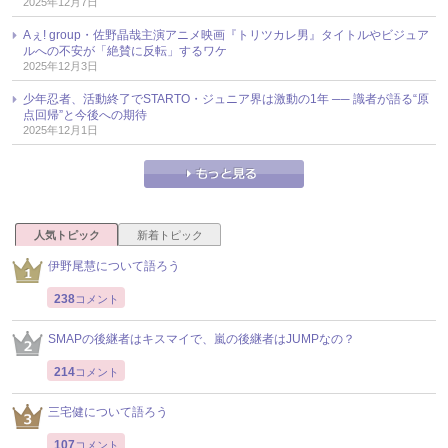
2025年12月7日
Aぇ! group・佐野晶哉主演アニメ映画『トリツカレ男』タイトルやビジュア
ルへの不安が「絶賛に反転」するワケ
2025年12月3日
少年忍者、活動終了でSTARTO・ジュニア界は激動の1年 ── 識者が語る“原
点回帰”と今後への期待
2025年12月1日
人気トピック
新着トピック
伊野尾慧について語ろう
238
コメント
SMAPの後継者はキスマイで、嵐の後継者はJUMPなの？
214
コメント
三宅健について語ろう
107
コメント