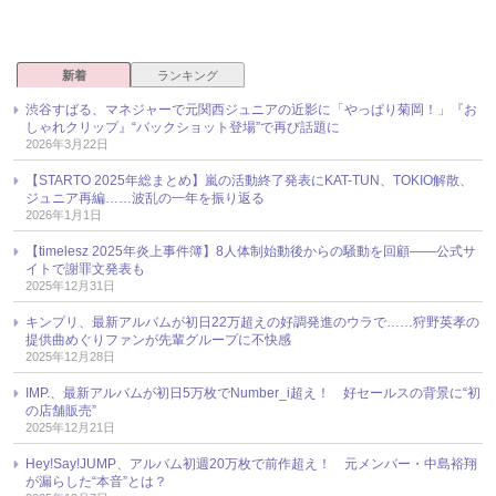
新着
ランキング
渋谷すばる、マネジャーで元関西ジュニアの近影に「やっぱり菊岡！」『お
しゃれクリップ』“バックショット登場”で再び話題に
2026年3月22日
【STARTO 2025年総まとめ】嵐の活動終了発表にKAT-TUN、TOKIO解散、
ジュニア再編……波乱の一年を振り返る
2026年1月1日
【timelesz 2025年炎上事件簿】8人体制始動後からの騒動を回顧――公式サ
イトで謝罪文発表も
2025年12月31日
キンプリ、最新アルバムが初日22万超えの好調発進のウラで……狩野英孝の
提供曲めぐりファンが先輩グループに不快感
2025年12月28日
IMP.、最新アルバムが初日5万枚でNumber_i超え！ 好セールスの背景に“初
の店舗販売”
2025年12月21日
Hey!Say!JUMP、アルバム初週20万枚で前作超え！ 元メンバー・中島裕翔
が漏らした“本音”とは？