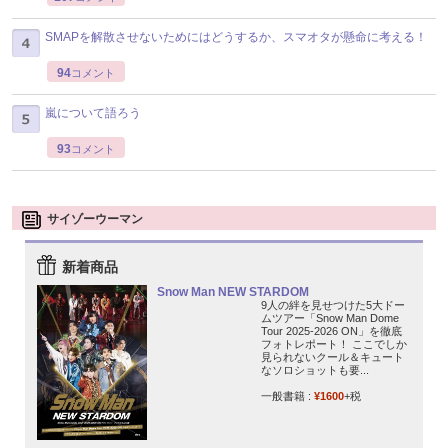
SMAPを解散させないためにはどうするか、スマオタが懸命に考える！
94
コメント
嵐について語ろう
93
コメント
サイゾーウーマン
新着商品
Snow Man NEW STARDOM
9人の絆を見せつけた5大ドー
ムツアー「Snow Man Dome
Tour 2025-2026 ON」を徹底
フォトレポート！ ここでしか
見られないクール＆キュート
なソロショットも要...
一般書籍 :
¥1600
+税