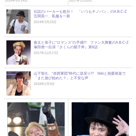
2018年5月14日
2017年1月20日
伝説のパーカーも処分！ 「いつもチノパン」のA.B.C-Z
五関晃一、私服を一新
2014年3月23日
俊太と恭子に“ロマンス”の予感!? ファン大興奮のA.B.C-Z
塚田僚一出演『さくらの親子丼』第6話
2017年11月17日
山下智久、“赤西軍団”時代に逆戻り!? Nikiと熱愛発覚で
「また遊び始めた？」と不安な声
2018年2月9日