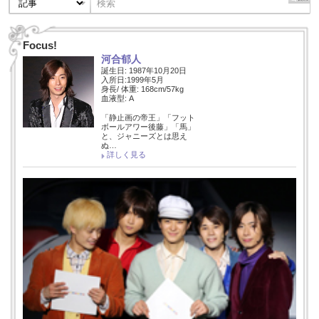
Focus!
河合郁人
誕生日: 1987年10月20日
入所日:1999年5月
身長/ 体重: 168cm/57kg
血液型: A
「静止画の帝王」「フット
ボールアワー後藤」「馬」
と、ジャニーズとは思え
ぬ…
詳しく見る