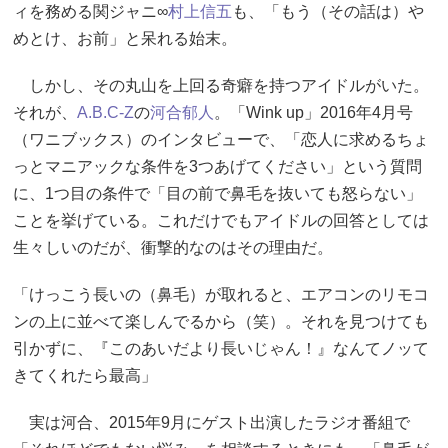
ィを務める関ジャニ∞
村上信五
も、「もう（その話は）や
めとけ、お前」と呆れる始末。
しかし、その丸山を上回る奇癖を持つアイドルがいた。
それが、
A.B.C-Z
の
河合郁人
。「Wink up」2016年4月号
（ワニブックス）のインタビューで、「恋人に求めるちょ
っとマニアックな条件を3つあげてください」という質問
に、1つ目の条件で「目の前で鼻毛を抜いても怒らない」
ことを挙げている。これだけでもアイドルの回答としては
生々しいのだが、衝撃的なのはその理由だ。
「けっこう長いの（鼻毛）が取れると、エアコンのリモコ
ンの上に並べて楽しんでるから（笑）。それを見つけても
引かずに、『このあいだより長いじゃん！』なんてノッて
きてくれたら最高」
実は河合、2015年9月にゲスト出演したラジオ番組で