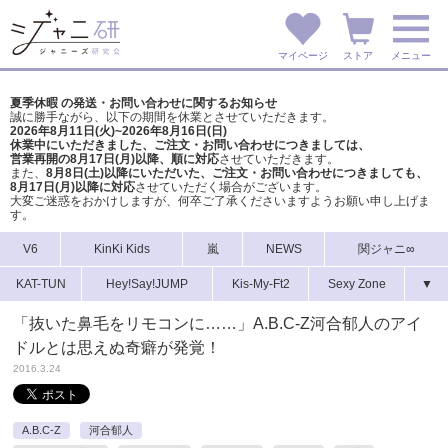
マイページ
ストア
メニュー
夏季休暇 の発送・お問い合わせに関するお知らせ
誠に勝手ながら、以下の期間を休業とさせていただきます。
2026年8月11日(火)~2026年8月16日(日)
休業中にいただきました、ご注文・お問い合わせにつきましては、
営業再開の8月17日(月)以降、順に対応
させていただきます。
また、
8月8日(土)以降にいただいた、ご注文・
お問い合わせにつきましても、
8月17日(月)以降に対応
させていただく場合がございます。
大変ご迷惑をおかけしますが、
何卒ご了承くださいますようお願い申し上げま
す。
V6
KinKi Kids
嵐
NEWS
関ジャニ∞
KAT-TUN
Hey!Say!JUMP
Kis-My-Ft2
Sexy Zone
▼
「抜いた鼻毛をリモコンに……」A.B.C-Z河合郁人のアイ
ドルとは思えぬ奇癖が発覚！
2016.3.24
A.B.C-Z
河合郁人