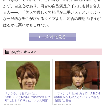
かず、自立心があり、河合の自己満足タイムにも付き合え
る人――。「美人で優しくて料理が上手い人」というよう
な一般的な男性が求めるタイプより、河合の理想のほうが
はるかに高いかもしれない。
あなたにオススメ
『少クラ』名曲アルバム、
「ファンにきらわれた」!? A.B.C-Z
SixTONESとKing＆Princeの“ストプ
橋本良亮があの人とのイチャつきを
リ”による「祈り」にファン大興奮
自慢げに報告