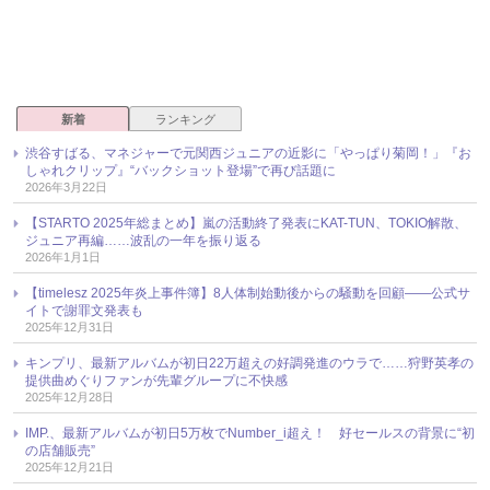
新着
ランキング
渋谷すばる、マネジャーで元関西ジュニアの近影に「やっぱり菊岡！」『お
しゃれクリップ』“バックショット登場”で再び話題に
2026年3月22日
【STARTO 2025年総まとめ】嵐の活動終了発表にKAT-TUN、TOKIO解散、
ジュニア再編……波乱の一年を振り返る
2026年1月1日
【timelesz 2025年炎上事件簿】8人体制始動後からの騒動を回顧――公式サ
イトで謝罪文発表も
2025年12月31日
キンプリ、最新アルバムが初日22万超えの好調発進のウラで……狩野英孝の
提供曲めぐりファンが先輩グループに不快感
2025年12月28日
IMP.、最新アルバムが初日5万枚でNumber_i超え！ 好セールスの背景に“初
の店舗販売”
2025年12月21日