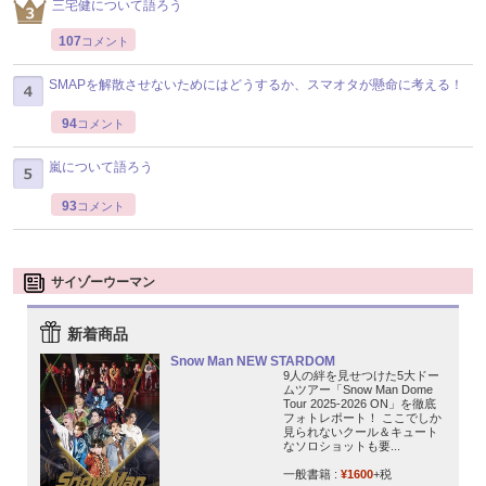
三宅健について語ろう
107
コメント
SMAPを解散させないためにはどうするか、スマオタが懸命に考える！
94
コメント
嵐について語ろう
93
コメント
サイゾーウーマン
新着商品
Snow Man NEW STARDOM
9人の絆を見せつけた5大ドー
ムツアー「Snow Man Dome
Tour 2025-2026 ON」を徹底
フォトレポート！ ここでしか
見られないクール＆キュート
なソロショットも要...
一般書籍 :
¥1600
+税