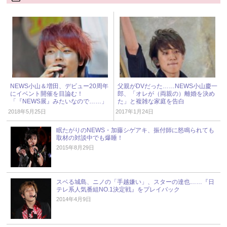
NEWS小山＆増田、デビュー20周年
父親がDVだった……NEWS小山慶一
にイベント開催を目論む！
郎、「オレが（両親の）離婚を決め
「『NEWS展』みたいなので……」
た」と複雑な家庭を告白
2018年5月25日
2017年1月24日
眠たがりのNEWS・加藤シゲアキ、振付師に怒鳴られても
取材の対談中でも爆睡！
2015年8月29日
スベる城島、ニノの「手越嫌い」、スターの達也……『日
テレ系人気番組NO.1決定戦』をプレイバック
2014年4月9日