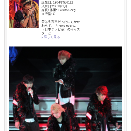
誕生日: 1984年5月1日
入所日:2001年1月
身長/ 体重: 178cm/62kg
血液型: O
昔は失言王だったにもかか
わらず、『news every.』
（日本テレビ系）のキャス
ターと…
詳しく見る