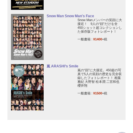
Snow Man Snow Man's Face
Snow Manメンバーの笑顔に大
接近！ 9人の“顔”だけを全
450ショット超コレクションし
た保存版フォトレポート！
一般書籍 :
¥1400
+税
嵐 ARASHI’s Smile
嵐の“顔”に大接近。450超の写
真で5人の笑顔の歴史を完全収
録したフォトレポート！ 相葉
雅紀 大野智 松本潤 二宮和也
櫻井翔
一般書籍 :
¥1500
+税