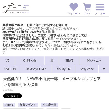
マイページ
ストア
メニュー
夏季休暇 の発送・お問い合わせに関するお知らせ
誠に勝手ながら、以下の期間を休業とさせていただきます。
2026年8月11日(火)~2026年8月16日(日)
休業中にいただきました、ご注文・お問い合わせにつきましては、
営業再開の8月17日(月)以降、順に対応
させていただきます。
また、
8月8日(土)以降にいただいた、ご注文・
お問い合わせにつきましても、
8月17日(月)以降に対応
させていただく場合がございます。
大変ご迷惑をおかけしますが、
何卒ご了承くださいますようお願い申し上げま
す。
V6
KinKi Kids
嵐
NEWS
関ジャニ∞
KAT-TUN
Hey!Say!JUMP
Kis-My-Ft2
Sexy Zone
▼
天然健在！ NEWS小山慶一郎、メープルシロップとア
レを間違える大惨事
2016.3.27
NEWS
加藤シゲアキ
小山慶一郎