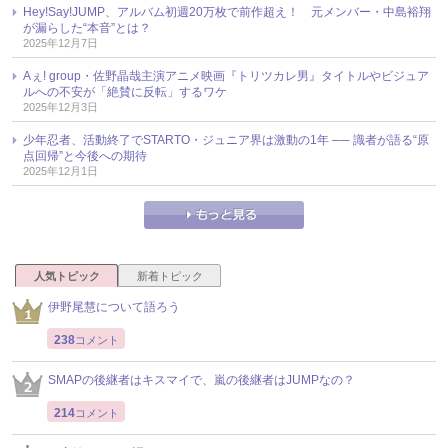
Hey!Say!JUMP、アルバム初週20万枚で前作超え！ 元メンバー・中島裕翔
が漏らした“本音”とは？
2025年12月7日
Aぇ! group・佐野晶哉主演アニメ映画『トリツカレ男』タイトルやビジュア
ルへの不安が「絶賛に反転」するワケ
2025年12月3日
少年忍者、活動終了でSTARTO・ジュニア界は激動の1年 ── 識者が語る“原
点回帰”と今後への期待
2025年12月1日
人気トピック
新着トピック
伊野尾慧について語ろう
238
コメント
SMAPの後継者はキスマイで、嵐の後継者はJUMPなの？
214
コメント