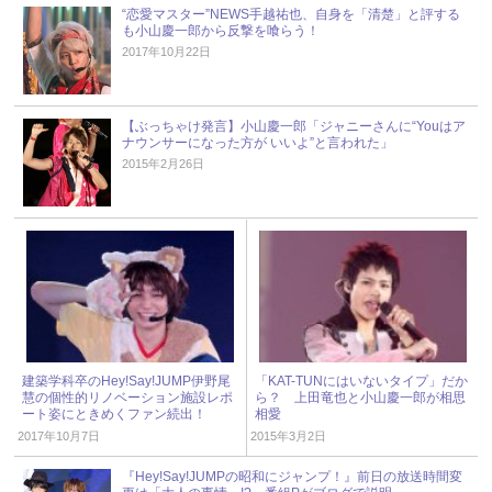
“恋愛マスター”NEWS手越祐也、自身を「清楚」と評する
も小山慶一郎から反撃を喰らう！
2017年10月22日
【ぶっちゃけ発言】小山慶一郎「ジャニーさんに“Youはア
ナウンサーになった方が いいよ”と言われた」
2015年2月26日
建築学科卒のHey!Say!JUMP伊野尾
「KAT-TUNにはいないタイプ」だか
慧の個性的リノベーション施設レポ
ら？ 上田竜也と小山慶一郎が相思
ート姿にときめくファン続出！
相愛
2017年10月7日
2015年3月2日
『Hey!Say!JUMPの昭和にジャンプ！』前日の放送時間変