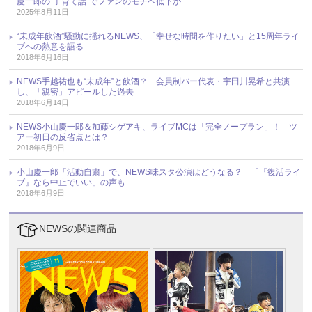
慶一郎の“子育て話”でファンのモチベ低下か
2025年8月11日
“未成年飲酒”騒動に揺れるNEWS、「幸せな時間を作りたい」と15周年ライ
ブへの熱意を語る
2018年6月16日
NEWS手越祐也も“未成年”と飲酒？ 会員制バー代表・宇田川晃希と共演
し、「親密」アピールした過去
2018年6月14日
NEWS小山慶一郎＆加藤シゲアキ、ライブMCは「完全ノープラン」！ ツ
アー初日の反省点とは？
2018年6月9日
小山慶一郎「活動自粛」で、NEWS味スタ公演はどうなる？ 「『復活ライ
ブ』なら中止でいい」の声も
2018年6月9日
NEWSの関連商品