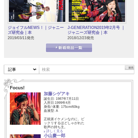
J-GENERATION2019年2月号 ｜
ジョイフルNEWS！｜ジャニー
ジャニーズ研究会｜本
ズ研究会｜本
2018/12/23発売
2019/03/11発売
Focus!
加藤シゲアキ
誕生日: 1987年7月11日
入所日:1999年4月
身長/ 体重: 175cm/60kg
血液型: A
正統派イケメンなのに、ビ
ックリするほどしゃがれた
歌声の持ち主。
詳しく見る
小山慶一郎