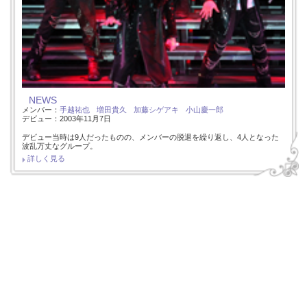
NEWS
メンバー：
手越祐也
増田貴久
加藤シゲアキ
小山慶一郎
デビュー：2003年11月7日
デビュー当時は9人だったものの、メンバーの脱退を繰り返し、4人となった
波乱万丈なグループ。
詳しく見る