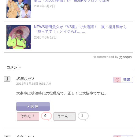
更は「大人の事情」!? 番組Pがブログで説明
2017年5月2日
NEWS増田貴久が『VS嵐』で大活躍！ 嵐・櫻井翔から
「黙ってて！」とイジられ……
2018年3月17日
Recommended by
コメント
名無しだＪ
2016年3月28日 9:51 AM
大参事は明治時代の役職名で、正しくは大惨事ですね。
それな！
0
うーん…
1
名無しだＪ