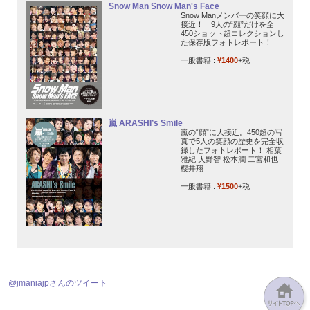
Snow Man Snow Man's Face
Snow Manメンバーの笑顔に大
接近！ 9人の“顔”だけを全
450ショット超コレクションし
た保存版フォトレポート！
一般書籍 :
¥1400
+税
嵐 ARASHI’s Smile
嵐の“顔”に大接近。450超の写
真で5人の笑顔の歴史を完全収
録したフォトレポート！ 相葉
雅紀 大野智 松本潤 二宮和也
櫻井翔
一般書籍 :
¥1500
+税
@jmaniajpさんのツイート