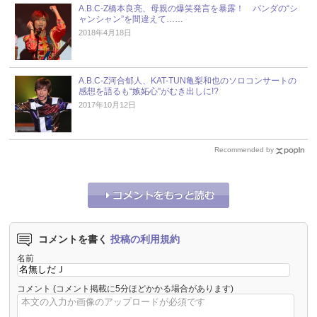
A.B.C-Z橋本良亮、母親の爆笑発言を暴露！ パンダの“シ
ャンシャン”を間違えて……
2018年4月18日
A.B.C-Z河合郁人、KAT-TUN亀梨和也のソロコンサートの
感想を語るも“嫉妬心”がむき出しに!?
2017年10月12日
Recommended by
コメントを書く
投稿の利用規約
名前
コメント
(コメント掲載に5分ほどかかる場合があります)