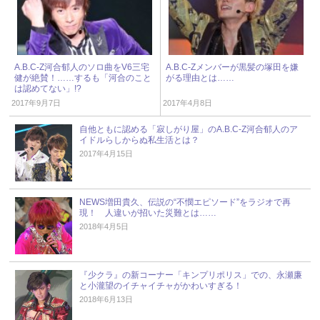
A.B.C-Z河合郁人のソロ曲をV6三宅
A.B.C-Zメンバーが黒髪の塚田を嫌
健が絶賛！……するも「河合のこと
がる理由とは……
は認めてない」!?
2017年9月7日
2017年4月8日
自他ともに認める「寂しがり屋」のA.B.C-Z河合郁人のア
イドルらしからぬ私生活とは？
2017年4月15日
NEWS増田貴久、伝説の“不憫エピソード”をラジオで再
現！ 人違いが招いた災難とは……
2018年4月5日
『少クラ』の新コーナー「キンプリポリス」での、永瀬廉
と小瀧望のイチャイチャがかわいすぎる！
2018年6月13日