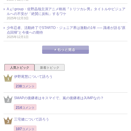
Aぇ! group・佐野晶哉主演アニメ映画『トリツカレ男』タイトルやビジュア
ルへの不安が「絶賛に反転」するワケ
2025年12月3日
少年忍者、活動終了でSTARTO・ジュニア界は激動の1年 ── 識者が語る“原
点回帰”と今後への期待
2025年12月1日
人気トピック
新着トピック
伊野尾慧について語ろう
238
コメント
SMAPの後継者はキスマイで、嵐の後継者はJUMPなの？
214
コメント
三宅健について語ろう
107
コメント