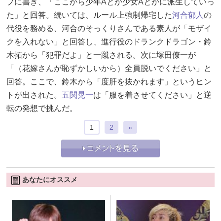
プに書き、「ここから少年Aとか少女Aとかに派生していっ
た」と回答。続いては、ルール上強制帰宅した
河合郁人
の
代役を務める、河合のそっくりさんである素人が「モザイ
クを入れない」と回答し、進行役のドランクドラゴン・鈴
木拓から「犯罪だよ」と一蹴される。次に塚田僚一が
「（花嫁さんが恥ずかしいから）全員脱いでください」と
回答。ここで、鈴木から「度肝を抜かれます」というヒン
トが出された。
五関晃一
は「服を着させてください」と逆
転の発想で挑んだ。
1
2
»
あなたにオススメ