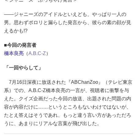
――ジャニーズのアイドルといえども、やっぱり一人の
男。思わずポロリと漏らした発言から、彼らの素の顔が見
えるかも!?
■今回の発言者
橋本良亮
（
A.B.C-Z
）
「一回やらして」
7月16日深夜に放送された『ABChanZoo』（テレビ東京
系）での、A.B.C-Z橋本良亮の一言が、視聴者に衝撃を与
えた。クイズ企画だった今回の放送、出題された問題の内
容が内容だけに……というところもないわけではないが、
たとえ答えはそうであれ、もっと違う言い方があっただろ
うに、あまりにリアルな言葉が飛び出した。