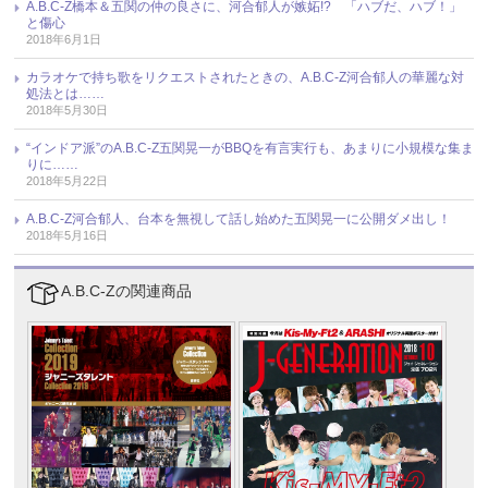
A.B.C-Z橋本＆五関の仲の良さに、河合郁人が嫉妬!? 「ハブだ、ハブ！」
と傷心
2018年6月1日
カラオケで持ち歌をリクエストされたときの、A.B.C-Z河合郁人の華麗な対
処法とは……
2018年5月30日
“インドア派”のA.B.C-Z五関晃一がBBQを有言実行も、あまりに小規模な集ま
りに……
2018年5月22日
A.B.C-Z河合郁人、台本を無視して話し始めた五関晃一に公開ダメ出し！
2018年5月16日
A.B.C-Zの関連商品