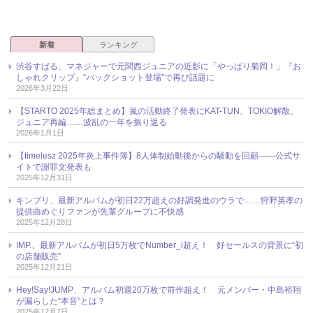
新着
ランキング
渋谷すばる、マネジャーで元関西ジュニアの近影に「やっぱり菊岡！」『お
しゃれクリップ』“バックショット登場”で再び話題に
2026年3月22日
【STARTO 2025年総まとめ】嵐の活動終了発表にKAT-TUN、TOKIO解散、
ジュニア再編……波乱の一年を振り返る
2026年1月1日
【timelesz 2025年炎上事件簿】8人体制始動後からの騒動を回顧――公式サ
イトで謝罪文発表も
2025年12月31日
キンプリ、最新アルバムが初日22万超えの好調発進のウラで……狩野英孝の
提供曲めぐりファンが先輩グループに不快感
2025年12月28日
IMP.、最新アルバムが初日5万枚でNumber_i超え！ 好セールスの背景に“初
の店舗販売”
2025年12月21日
Hey!Say!JUMP、アルバム初週20万枚で前作超え！ 元メンバー・中島裕翔
が漏らした“本音”とは？
2025年12月7日