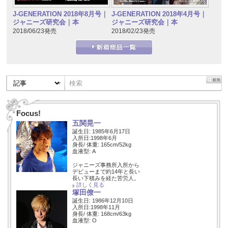
J-GENERATION 2018年8月号｜
J-GENERATION 2018年4月号｜
ジャニーズ研究会｜本
ジャニーズ研究会｜本
2018/06/23発売
2018/02/23発売
Focus!
五関晃一
誕生日: 1985年6月17日
入所日:1998年6月
身長/ 体重: 165cm/52kg
血液型: A
ジャニーズ事務所入所から
デビューまで約14年と長い
長い下積みを経た苦労人。
詳しく見る
塚田僚一
誕生日: 1986年12月10日
入所日:1998年11月
身長/ 体重: 168cm/63kg
血液型: O