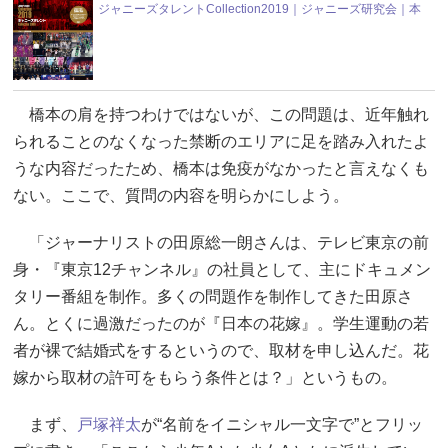
ジャニーズタレントCollection2019｜ジャニーズ研究会｜本
橋本の肩を持つわけではないが、この問題は、近年触れ
られることのなくなった禁断のエリアに足を踏み入れたよ
うな内容だったため、橋本は免疫がなかったと言えなくも
ない。ここで、質問の内容を明らかにしよう。
「ジャーナリストの田原総一朗さんは、テレビ東京の前
身・『東京12チャンネル』の社員として、主にドキュメン
タリー番組を制作。多くの問題作を制作してきた田原さ
ん。とくに過激だったのが『日本の花嫁』。学生運動の若
者が裸で結婚式をするというので、取材を申し込んだ。花
嫁から取材の許可をもらう条件とは？」というもの。
まず、
戸塚祥太
が“名前をイニシャル一文字で”とフリッ