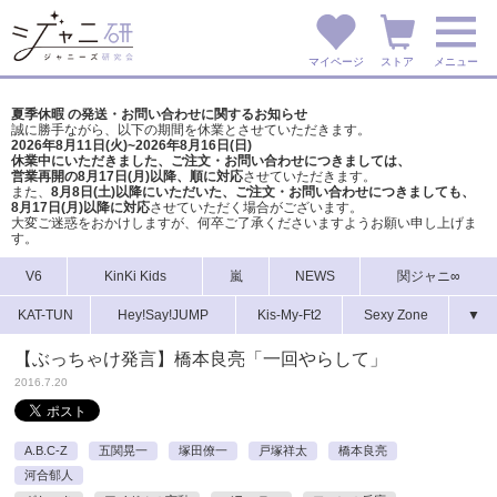
マイページ
ストア
メニュー
夏季休暇 の発送・お問い合わせに関するお知らせ
誠に勝手ながら、以下の期間を休業とさせていただきます。
2026年8月11日(火)~2026年8月16日(日)
休業中にいただきました、ご注文・お問い合わせにつきましては、
営業再開の8月17日(月)以降、順に対応
させていただきます。
また、
8月8日(土)以降にいただいた、ご注文・
お問い合わせにつきましても、
8月17日(月)以降に対応
させていただく場合がございます。
大変ご迷惑をおかけしますが、
何卒ご了承くださいますようお願い申し上げま
す。
V6
KinKi Kids
嵐
NEWS
関ジャニ∞
KAT-TUN
Hey!Say!JUMP
Kis-My-Ft2
Sexy Zone
▼
【ぶっちゃけ発言】橋本良亮「一回やらして」
2016.7.20
A.B.C-Z
五関晃一
塚田僚一
戸塚祥太
橋本良亮
河合郁人