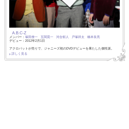
A.B.C-Z
メンバー：
塚田僚一
五関晃一
河合郁人
戸塚祥太
橋本良亮
デビュー：2012年2月1日
アクロバットが売りで、ジャニーズ初のDVDデビューを果たした個性派。
詳しく見る