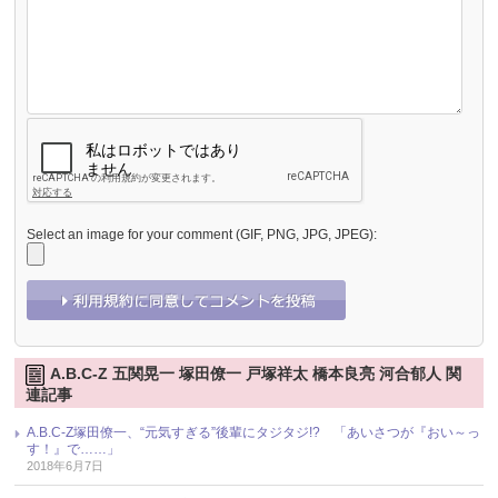
Select an image for your comment (GIF, PNG, JPG, JPEG):
A.B.C-Z 五関晃一 塚田僚一 戸塚祥太 橋本良亮 河合郁人 関
連記事
A.B.C-Z塚田僚一、“元気すぎる”後輩にタジタジ!? 「あいさつが『おい～っ
す！』で……」
2018年6月7日