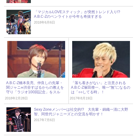
「マジカルLOVEスティック」が突然トレンド入り!?
A.B.C-Zのペンライトが今年も奇抜すぎる
2018年6月6日
A.B.C-Z橋本良亮、仲良しの先輩・
「落ち着きがない」と注意される
関ジャニ∞渋谷すばるからの教えを
A.B.C-Z塚田僚一、唯一“無”になるの
守り「ラジオ100回記念」をスル
は「○○してる時」！
ー！
2018年2月28日
2017年8月19日
Sexy Zoneメンバーは社交的!? 大先輩・錦織一清に大野
智、同世代ジャニーズとの交流を明かす！
2017年7月6日