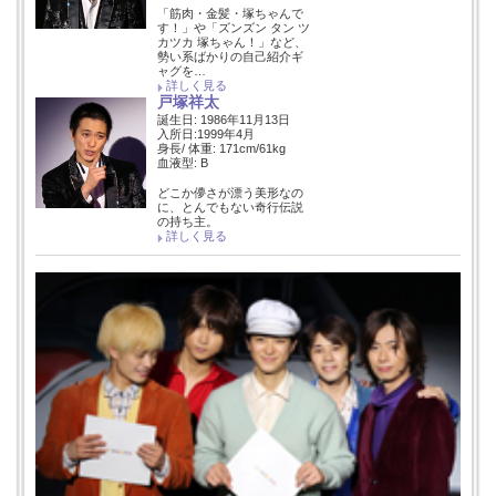
「筋肉・金髪・塚ちゃんで
す！」や「ズンズン タン ツ
カツカ 塚ちゃん！」など、
勢い系ばかりの自己紹介ギ
ャグを…
詳しく見る
戸塚祥太
誕生日: 1986年11月13日
入所日:1999年4月
身長/ 体重: 171cm/61kg
血液型: B
どこか儚さが漂う美形なの
に、とんでもない奇行伝説
の持ち主。
詳しく見る