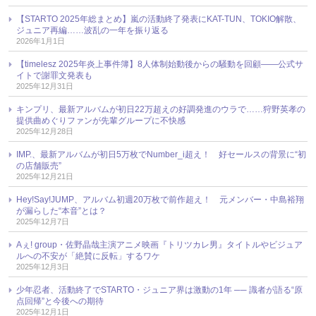
【STARTO 2025年総まとめ】嵐の活動終了発表にKAT-TUN、TOKIO解散、
ジュニア再編……波乱の一年を振り返る
2026年1月1日
【timelesz 2025年炎上事件簿】8人体制始動後からの騒動を回顧――公式サ
イトで謝罪文発表も
2025年12月31日
キンプリ、最新アルバムが初日22万超えの好調発進のウラで……狩野英孝の
提供曲めぐりファンが先輩グループに不快感
2025年12月28日
IMP.、最新アルバムが初日5万枚でNumber_i超え！ 好セールスの背景に“初
の店舗販売”
2025年12月21日
Hey!Say!JUMP、アルバム初週20万枚で前作超え！ 元メンバー・中島裕翔
が漏らした“本音”とは？
2025年12月7日
Aぇ! group・佐野晶哉主演アニメ映画『トリツカレ男』タイトルやビジュア
ルへの不安が「絶賛に反転」するワケ
2025年12月3日
少年忍者、活動終了でSTARTO・ジュニア界は激動の1年 ── 識者が語る“原
点回帰”と今後への期待
2025年12月1日