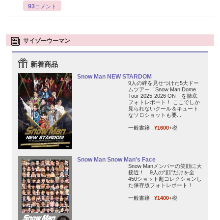
93
コメント
サイゾーウーマン
新着商品
Snow Man NEW STARDOM
9人の絆を見せつけた5大ドー
ムツアー「Snow Man Dome
Tour 2025-2026 ON」を徹底
フォトレポート！ ここでしか
見られないクール＆キュート
なソロショットも要...
一般書籍 :
¥1600
+税
Snow Man Snow Man's Face
Snow Manメンバーの笑顔に大
接近！ 9人の“顔”だけを全
450ショット超コレクションし
た保存版フォトレポート！
一般書籍 :
¥1400
+税