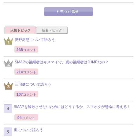
人気トピック
新着トピック
伊野尾慧について語ろう
238
コメント
SMAPの後継者はキスマイで、嵐の後継者はJUMPなの？
214
コメント
三宅健について語ろう
107
コメント
SMAPを解散させないためにはどうするか、スマオタが懸命に考える！
94
コメント
嵐について語ろう