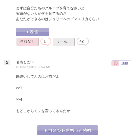
まずは自分たちのグループを育てなさいよ
実績がない人が何を育てるのさ
あなたができるのはジュリーへのゴマスリ力くらい
それな！
1
うーん…
42
名無しだＪ
2016年7月30日 2:54 AM
勘違いしてんのはお前だよ
>>
1
>>
4
もどこからモノを言ってるんだか
それな！
16
うーん…
1