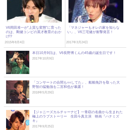
V6岡田准一が“上質な変態”に育った
「マネジャーもオレの家を知らな
のは、剛健コンビの英才教育のおか
い」、V6三宅健が衝撃発言！
げ!?
2015年8月4日
2017年3月24日
本日10月9日は、V6長野博くんの45歳の誕生日です！
2017年10月9日
「コンサートの合間も○○してた」、船舶免許を取った大
野智の猛勉強を二宮和也が暴露！
2018年5月29日
【ジャニーズカルチャーナビ】一青窈の名曲から生まれた
極上のラブストーリー 生田斗真主演 映画『ハナミズ
キ』
2017年9月25日