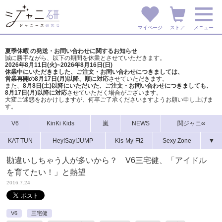
マイページ
ストア
メニュー
夏季休暇 の発送・お問い合わせに関するお知らせ
誠に勝手ながら、以下の期間を休業とさせていただきます。
2026年8月11日(火)~2026年8月16日(日)
休業中にいただきました、ご注文・お問い合わせにつきましては、
営業再開の8月17日(月)以降、順に対応
させていただきます。
また、
8月8日(土)以降にいただいた、ご注文・
お問い合わせにつきましても、
8月17日(月)以降に対応
させていただく場合がございます。
大変ご迷惑をおかけしますが、
何卒ご了承くださいますようお願い申し上げま
す。
V6
KinKi Kids
嵐
NEWS
関ジャニ∞
KAT-TUN
Hey!Say!JUMP
Kis-My-Ft2
Sexy Zone
▼
勘違いしちゃう人が多いから？ V6三宅健、「アイドル
を育てたい！」と熱望
2016.7.24
V6
三宅健