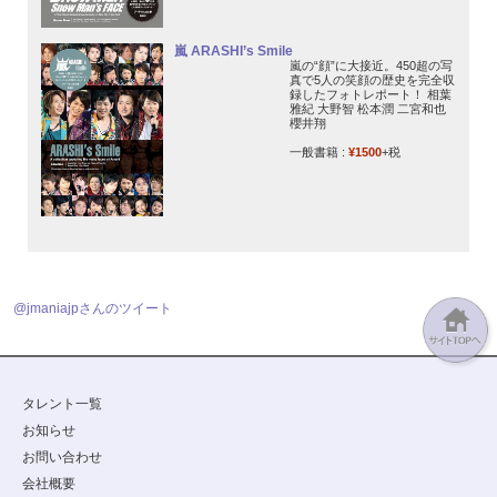
嵐 ARASHI’s Smile
嵐の“顔”に大接近。450超の写
真で5人の笑顔の歴史を完全収
録したフォトレポート！ 相葉
雅紀 大野智 松本潤 二宮和也
櫻井翔
一般書籍 :
¥1500
+税
@jmaniajpさんのツイート
タレント一覧
お知らせ
お問い合わせ
会社概要