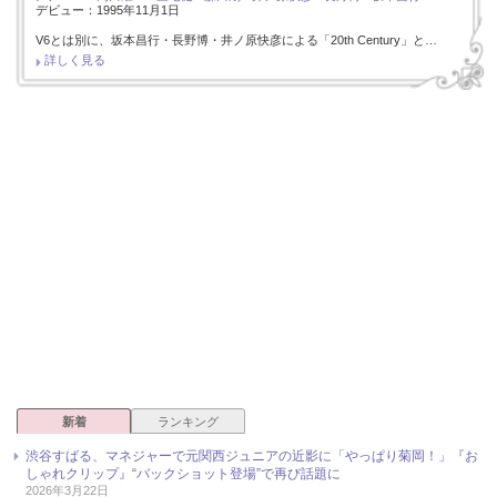
デビュー：1995年11月1日
V6とは別に、坂本昌行・長野博・井ノ原快彦による「20th Century」と…
詳しく見る
新着
ランキング
渋谷すばる、マネジャーで元関西ジュニアの近影に「やっぱり菊岡！」『お
しゃれクリップ』“バックショット登場”で再び話題に
2026年3月22日