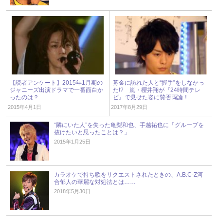
【読者アンケート】2015年1月期の
募金に訪れた人と“握手”をしなかっ
ジャニーズ出演ドラマで一番面白か
た!? 嵐・櫻井翔が『24時間テレ
ったのは？
ビ』で見せた姿に賛否両論！
2015年4月1日
2017年8月29日
“隣にいた人”を失った亀梨和也、手越祐也に「グループを
抜けたいと思ったことは？」
2015年1月25日
カラオケで持ち歌をリクエストされたときの、A.B.C-Z河
合郁人の華麗な対処法とは……
2018年5月30日