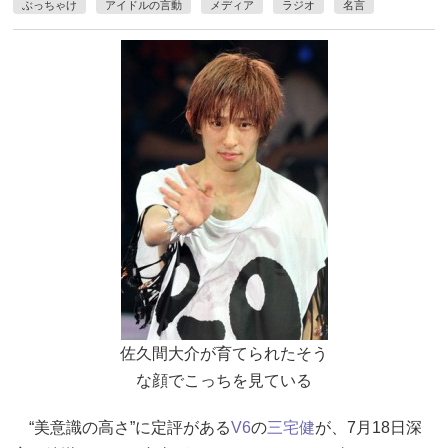
ぶっちゃけ
アイドルの言動
メディア
ラジオ
名言
佐久間大介が育てられたそう
な顔でこっちを見ている
“美意識の高さ”に定評がある
V6
の
三宅健
が、7月18日深