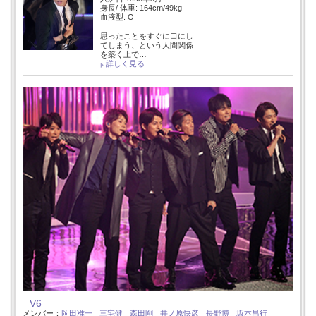
身長/ 体重: 164cm/49kg
血液型: O
思ったことをすぐに口にし
てしまう、という人間関係
を築く上で…
詳しく見る
V6
メンバー：
岡田准一
三宅健
森田剛
井ノ原快彦
長野博
坂本昌行