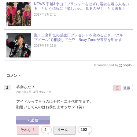
NEWS 手越&小山「ブラジャーをせずに浴衣を着る人もい
る」という情報に「楽しいね、見るのが！」と大興奮！
2017年7月24日
嵐・二宮和也の誕生日プレゼントを決めるとき、“グルー
プメール”で相談してた!? Sexy Zoneが裏話を明かす
2017年8月21日
Recommended by
コメント
名無しだＪ
2016年7月24日 9:47 AM
アイドルって言うのは十代～二十代前半まで。
勘違いしてんのはお前だよオッサン（笑）
それな！
4
うーん…
102