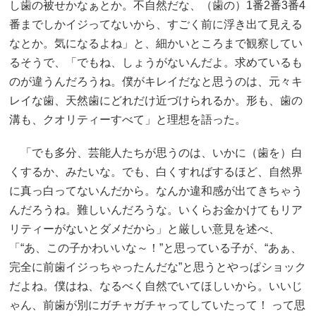
し歯の被せかなぁとか。不自然だな、（歯の）1番2番3番4
番までしかイジってないから、すごく前に浮き出て見える
なとか。気になるよね」と、細かいところまで観察してい
るそうで、「でもね、しょうがないんだよ。求めているも
のが違うんだろうね。僕がキレイだなと思うのは、元々キ
レイな歯、天然歯にどれだけ近づけられるか。形も、歯の
溝も、クオリティーすべて」と理想を語った。
「でも多分、芸能人たちが思うのは、いかに（歯を）白
くするか、みたいな。でも、白くすればするほど、自然界
に真っ白ってないんだから。なんか違和感が出てきちゃう
んだろうね。難しいんだろうな。いくらお金かけてもリア
リティーがないとダメだから」と厳しい意見を述べ、
「“あ、この子かわいいな～！”と思っている子が、“あぁ、
完全に前歯イジっちゃったんだな”と思うとやっぱショック
だよね。僕はね、なるべく自然でいてほしいから。いいじ
ゃん、前歯が別にガチャガチャってしていたって！ って思