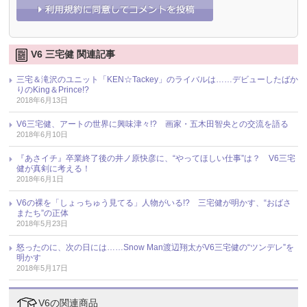
V6 三宅健 関連記事
三宅＆滝沢のユニット「KEN☆Tackey」のライバルは……デビューしたばか
りのKing＆Prince!?
2018年6月13日
V6三宅健、アートの世界に興味津々!? 画家・五木田智央との交流を語る
2018年6月10日
『あさイチ』卒業終了後の井ノ原快彦に、“やってほしい仕事”は？ V6三宅
健が真剣に考える！
2018年6月1日
V6の裸を「しょっちゅう見てる」人物がいる!? 三宅健が明かす、“おばさ
またち”の正体
2018年5月23日
怒ったのに、次の日には……Snow Man渡辺翔太がV6三宅健の“ツンデレ”を
明かす
2018年5月17日
V6の関連商品