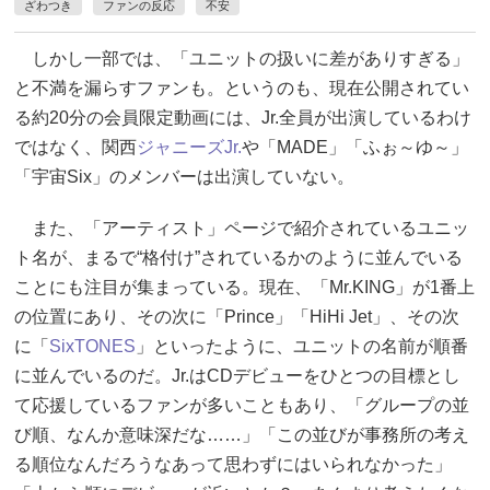
ざわつき
ファンの反応
不安
しかし一部では、「ユニットの扱いに差がありすぎる」
と不満を漏らすファンも。というのも、現在公開されてい
る約20分の会員限定動画には、Jr.全員が出演しているわけ
ではなく、関西
ジャニーズJr.
や「MADE」「ふぉ～ゆ～」
「宇宙Six」のメンバーは出演していない。
また、「アーティスト」ページで紹介されているユニッ
ト名が、まるで“格付け”されているかのように並んでいる
ことにも注目が集まっている。現在、「Mr.KING」が1番上
の位置にあり、その次に「Prince」「HiHi Jet」、その次
に「
SixTONES
」といったように、ユニットの名前が順番
に並んでいるのだ。Jr.はCDデビューをひとつの目標とし
て応援しているファンが多いこともあり、「グループの並
び順、なんか意味深だな……」「この並びが事務所の考え
る順位なんだろうなあって思わずにはいられなかった」