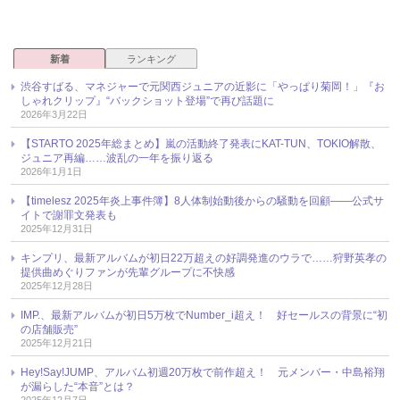
新着
ランキング
渋谷すばる、マネジャーで元関西ジュニアの近影に「やっぱり菊岡！」『お
しゃれクリップ』“バックショット登場”で再び話題に
2026年3月22日
【STARTO 2025年総まとめ】嵐の活動終了発表にKAT-TUN、TOKIO解散、
ジュニア再編……波乱の一年を振り返る
2026年1月1日
【timelesz 2025年炎上事件簿】8人体制始動後からの騒動を回顧――公式サ
イトで謝罪文発表も
2025年12月31日
キンプリ、最新アルバムが初日22万超えの好調発進のウラで……狩野英孝の
提供曲めぐりファンが先輩グループに不快感
2025年12月28日
IMP.、最新アルバムが初日5万枚でNumber_i超え！ 好セールスの背景に“初
の店舗販売”
2025年12月21日
Hey!Say!JUMP、アルバム初週20万枚で前作超え！ 元メンバー・中島裕翔
が漏らした“本音”とは？
2025年12月7日