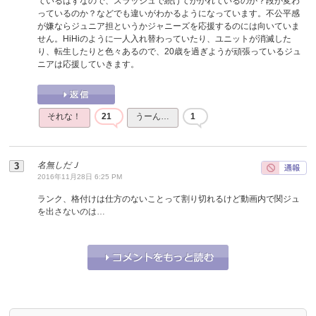
ているはずなので、スラッシュで続けてかかれているのか？段が変わ
っているのか？などでも違いがわかるようになっています。不公平感
が嫌ならジュニア担というかジャニーズを応援するのには向いていま
せん。HiHiのように一人入れ替わっていたり、ユニットが消滅した
り、転生したりと色々あるので、20歳を過ぎようが頑張っているジュ
ニアは応援していきます。
それな！
21
うーん…
1
名無しだＪ
2016年11月28日 6:25 PM
ランク、格付けは仕方のないことって割り切れるけど動画内で関ジュ
を出さないのは…
それな！
4
うーん…
0