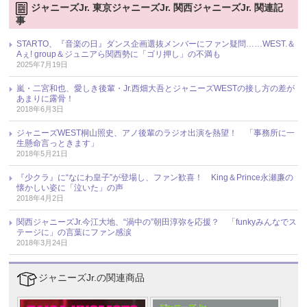
ジャニーズJr. 東京ジャニーズJr. 関西ジャニーズJr. 関連記
事
STARTO、『音楽の日』ダンス企画選抜メンバーにファン疑問……WEST.＆
Aぇ! group＆ジュニアら関西勢に「ゴリ押し」の不満も
2025年7月19日
嵐・二宮和也、愛しき後輩・Jr.西畑大吾とジャニーズWESTの接し方の差が
あまりに露骨！
2018年6月3日
ジャニーズWEST桐山照史、アノ後輩のラジオ出演を熱望！ 「事務所に一
生懸命言っときます」
2018年5月21日
『少クラ』に“なにわ皇子”が登場し、ファン歓喜！ King＆Prince永瀬廉の
懐かしい姿に「泣いた」の声
2018年4月2日
関西ジャニーズJr.今江大地、“渦中の”朝田淳弥を応援？ 「funkyみんなでス
テージに」の言葉にファン感涙
2018年3月24日
ジャニーズJr.の関連商品