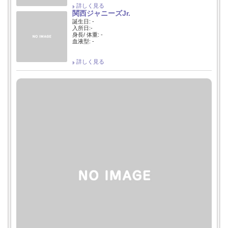
詳しく見る
関西ジャニーズJr.
誕生日: -
入所日:-
身長/ 体重: -
血液型: -
詳しく見る