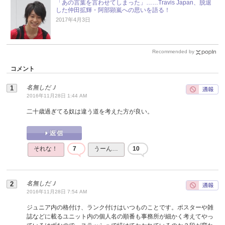
「あの言葉を言わせてしまった」……Travis Japan、脱退
した仲田拡輝・阿部顕嵐への思いを語る！
2017年4月3日
Recommended by
コメント
名無しだＪ
2016年11月28日 1:44 AM
二十歳過ぎてる奴は違う道を考えた方が良い。
それな！
7
うーん…
10
名無しだＪ
2016年11月28日 7:54 AM
ジュニア内の格付け、ランク付けはいつものことです。ポスターや雑
誌などに載るユニット内の個人名の順番も事務所が細かく考えてやっ