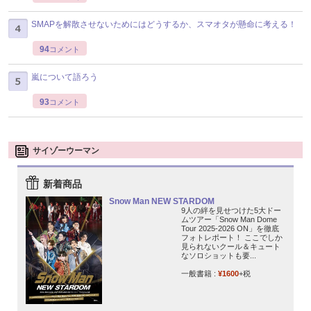
SMAPを解散させないためにはどうするか、スマオタが懸命に考える！
94
コメント
嵐について語ろう
93
コメント
サイゾーウーマン
新着商品
Snow Man NEW STARDOM
9人の絆を見せつけた5大ドー
ムツアー「Snow Man Dome
Tour 2025-2026 ON」を徹底
フォトレポート！ ここでしか
見られないクール＆キュート
なソロショットも要...
一般書籍 :
¥1600
+税