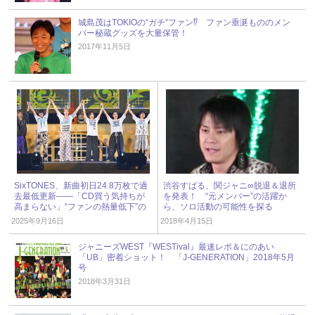
城島茂はTOKIOの“ガチ”ファン⁉︎ ファン垂涎もののメン
バー秘蔵グッズを大量保管！
2017年11月5日
SixTONES、新曲初日24.8万枚で過
渋谷すばる、関ジャニ∞脱退＆退所
去最低更新――「CD買う気持ちが
を発表！ “元メンバー”の活躍か
高まらない」“ファンの熱量低下”の
ら、ソロ活動の可能性を探る
理由とは？ « ジャニーズ研究会
2025年9月16日
2018年4月15日
ジャニーズWEST『WESTival』最速レポ＆にのあい
「UB」密着ショット！ 「J-GENERATION」2018年5月
号
2018年3月31日