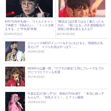
KAT-TUN中丸雄一、ワイルドキャン
“棒読み”は計算ではなく素だったも
プ体験で「DBみたい」「インスタ映
のの、『母になる』のJr.道枝駿佑の
えする」と“中丸節”炸裂
演技に好感を覚える人も!?
2018年5月21日
2017年4月29日
ジャニーズWESTメンバーを2つにわけると、関係性が丸
見えに!? イジられ役はやっぱり……
2018年2月9日
NEWS小山慶一郎、“ウワサの彼女”と同じフレーズをブロ
グにつづりファンも失望
2017年3月6日
中居正広の“姪っ子”が、突然のTV出演!? 「本当に姪っ子
ちゃん!?」「仲良さそう！」とファン騒然
2018年5月23日