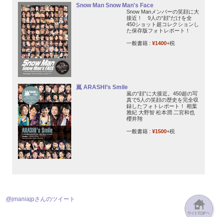
Snow Man Snow Man's Face
Snow Manメンバーの笑顔に大
接近！ 9人の“顔”だけを全
450ショット超コレクションし
た保存版フォトレポート！
一般書籍 :
¥1400
+税
嵐 ARASHI’s Smile
嵐の“顔”に大接近。450超の写
真で5人の笑顔の歴史を完全収
録したフォトレポート！ 相葉
雅紀 大野智 松本潤 二宮和也
櫻井翔
一般書籍 :
¥1500
+税
@jmaniajpさんのツイート