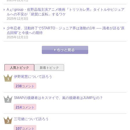
Aぇ! group・佐野晶哉主演アニメ映画『トリツカレ男』タイトルやビジュア
ルへの不安が「絶賛に反転」するワケ
2025年12月3日
少年忍者、活動終了でSTARTO・ジュニア界は激動の1年 ── 識者が語る“原
点回帰”と今後への期待
2025年12月1日
人気トピック
新着トピック
伊野尾慧について語ろう
238
コメント
SMAPの後継者はキスマイで、嵐の後継者はJUMPなの？
214
コメント
三宅健について語ろう
107
コメント