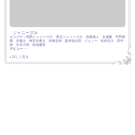
ジャニーズJr.
メンバー：
関西ジャニーズJr.
東京ジャニーズJr.
高橋海人
永瀬廉
平野紫
耀
岸優太
神宮寺勇太
岩橋玄樹
森本慎太郎
ジェシー
松村北斗
田中
樹
京本大我
高地優吾
デビュー：-
詳しく見る