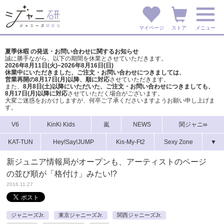
マイページ
ストア
メニュー
夏季休暇 の発送・お問い合わせに関するお知らせ
誠に勝手ながら、以下の期間を休業とさせていただきます。
2026年8月11日(火)~2026年8月16日(日)
休業中にいただきました、ご注文・お問い合わせにつきましては、
営業再開の8月17日(月)以降、順に対応
させていただきます。
また、
8月8日(土)以降にいただいた、ご注文・
お問い合わせにつきましても、
8月17日(月)以降に対応
させていただく場合がございます。
大変ご迷惑をおかけしますが、
何卒ご了承くださいますようお願い申し上げま
す。
V6
KinKi Kids
嵐
NEWS
関ジャニ∞
KAT-TUN
Hey!Say!JUMP
Kis-My-Ft2
Sexy Zone
▼
新ジュニア情報局がオープンも、アーティストのページ
の並び順が「格付け」みたい!?
2016.11.27
ジャニーズJr.
東京ジャニーズJr.
関西ジャニーズJr.