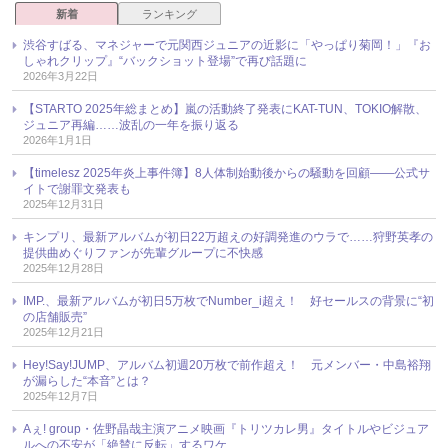
新着
ランキング
渋谷すばる、マネジャーで元関西ジュニアの近影に「やっぱり菊岡！」『お
しゃれクリップ』“バックショット登場”で再び話題に
2026年3月22日
【STARTO 2025年総まとめ】嵐の活動終了発表にKAT-TUN、TOKIO解散、
ジュニア再編……波乱の一年を振り返る
2026年1月1日
【timelesz 2025年炎上事件簿】8人体制始動後からの騒動を回顧――公式サ
イトで謝罪文発表も
2025年12月31日
キンプリ、最新アルバムが初日22万超えの好調発進のウラで……狩野英孝の
提供曲めぐりファンが先輩グループに不快感
2025年12月28日
IMP.、最新アルバムが初日5万枚でNumber_i超え！ 好セールスの背景に“初
の店舗販売”
2025年12月21日
Hey!Say!JUMP、アルバム初週20万枚で前作超え！ 元メンバー・中島裕翔
が漏らした“本音”とは？
2025年12月7日
Aぇ! group・佐野晶哉主演アニメ映画『トリツカレ男』タイトルやビジュア
ルへの不安が「絶賛に反転」するワケ