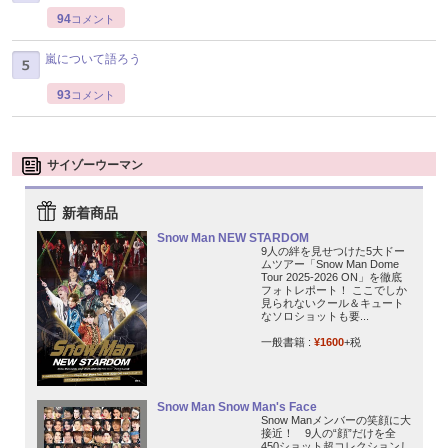
94
コメント
嵐について語ろう
93
コメント
サイゾーウーマン
新着商品
Snow Man NEW STARDOM
9人の絆を見せつけた5大ドー
ムツアー「Snow Man Dome
Tour 2025-2026 ON」を徹底
フォトレポート！ ここでしか
見られないクール＆キュート
なソロショットも要...
一般書籍 :
¥1600
+税
Snow Man Snow Man's Face
Snow Manメンバーの笑顔に大
接近！ 9人の“顔”だけを全
450ショット超コレクションし