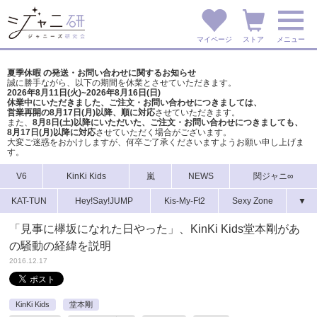
マイページ
ストア
メニュー
夏季休暇 の発送・お問い合わせに関するお知らせ
誠に勝手ながら、以下の期間を休業とさせていただきます。
2026年8月11日(火)~2026年8月16日(日)
休業中にいただきました、ご注文・お問い合わせにつきましては、
営業再開の8月17日(月)以降、順に対応
させていただきます。
また、
8月8日(土)以降にいただいた、ご注文・
お問い合わせにつきましても、
8月17日(月)以降に対応
させていただく場合がございます。
大変ご迷惑をおかけしますが、
何卒ご了承くださいますようお願い申し上げま
す。
V6
KinKi Kids
嵐
NEWS
関ジャニ∞
KAT-TUN
Hey!Say!JUMP
Kis-My-Ft2
Sexy Zone
▼
「見事に欅坂になれた日やった」、KinKi Kids堂本剛があ
の騒動の経緯を説明
2016.12.17
KinKi Kids
堂本剛