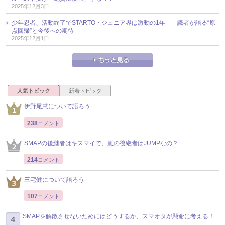
2025年12月3日
少年忍者、活動終了でSTARTO・ジュニア界は激動の1年 ── 識者が語る“原
点回帰”と今後への期待
2025年12月1日
人気トピック
新着トピック
伊野尾慧について語ろう
238
コメント
SMAPの後継者はキスマイで、嵐の後継者はJUMPなの？
214
コメント
三宅健について語ろう
107
コメント
SMAPを解散させないためにはどうするか、スマオタが懸命に考える！