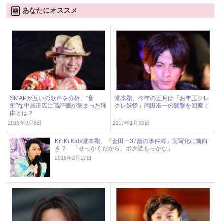
あなたにオススメ
SMAPが互いの歌声を分析、“音
堂本剛、今年の正月は「お年玉クレ
痴”な中居正広に高評価が集まった理
クレ妖怪」岡田准一の襲撃を回避！
由とは？
2015年9月8日
2017年1月30日
KinKi Kids堂本剛、『金田一37歳の事件簿』実写化に前向
き？ 「せっかくだから、ボク読もっかな」
2018年2月17日