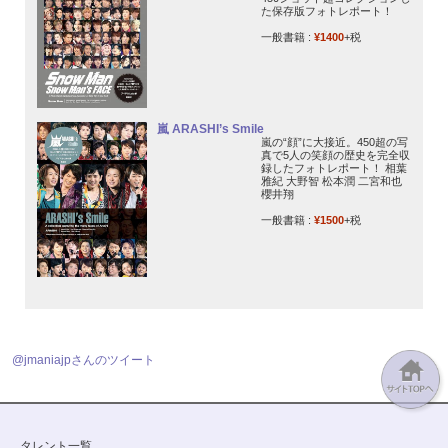
た保存版フォトレポート！
一般書籍 :
¥1400
+税
嵐 ARASHI’s Smile
嵐の“顔”に大接近。450超の写
真で5人の笑顔の歴史を完全収
録したフォトレポート！ 相葉
雅紀 大野智 松本潤 二宮和也
櫻井翔
一般書籍 :
¥1500
+税
@jmaniajpさんのツイート
タレント一覧