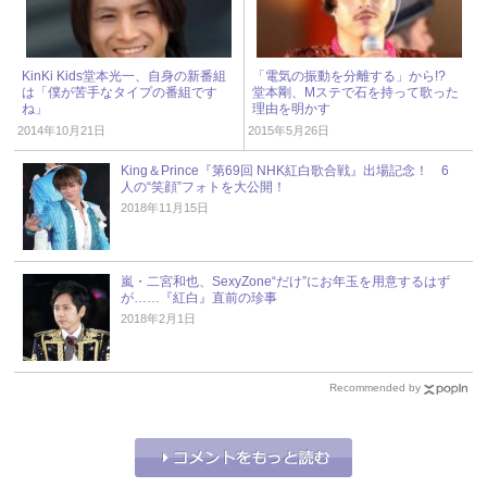
KinKi Kids堂本光一、自身の新番組
「電気の振動を分離する」から!?
は「僕が苦手なタイプの番組です
堂本剛、Mステで石を持って歌った
ね」
理由を明かす
2014年10月21日
2015年5月26日
King＆Prince『第69回 NHK紅白歌合戦』出場記念！ 6
人の“笑顔”フォトを大公開！
2018年11月15日
嵐・二宮和也、SexyZone“だけ”にお年玉を用意するはず
が……『紅白』直前の珍事
2018年2月1日
Recommended by