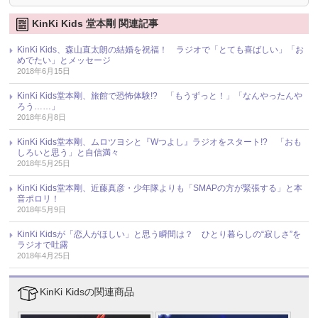
KinKi Kids 堂本剛 関連記事
KinKi Kids、森山直太朗の結婚を祝福！ ラジオで「とても喜ばしい」「お
めでたい」とメッセージ
2018年6月15日
KinKi Kids堂本剛、旅館で恐怖体験!? 「もうずっと！」「なんやったんや
ろう……」
2018年6月8日
KinKi Kids堂本剛、ムロツヨシと『Wつよし』ラジオをスタート!? 「おも
しろいと思う」と自信満々
2018年5月25日
KinKi Kids堂本剛、近藤真彦・少年隊よりも「SMAPの方が緊張する」と本
音ポロリ！
2018年5月9日
KinKi Kidsが「恋人がほしい」と思う瞬間は？ ひとり暮らしの“寂しさ”を
ラジオで吐露
2018年4月25日
KinKi Kidsの関連商品