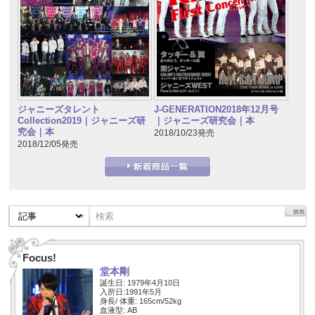
ジャニーズタレント
J-GENERATION2018年12月号
Collection2019｜ジャニーズ研
｜ジャニーズ研究会｜本
究会｜本
2018/10/23発売
2018/12/05発売
Focus!
堂本剛
誕生日: 1979年4月10日
入所日:1991年5月
身長/ 体重: 165cm/52kg
血液型: AB