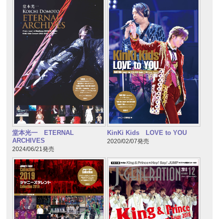
堂本光一 ETERNAL
KinKi Kids LOVE to YOU
ARCHIVES
2020/02/07発売
2024/06/21発売