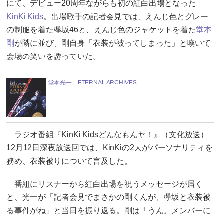
にて、デビュー20周年ながらも初の紅白出場となった
KinKi Kids
。出場歌手の記者会見では、えんじ色とグレー
の制服を着た欅坂46と、えんじ色のジャケットを着た
堂本
剛
が隣に並び、剛自身「衣装が被ってしまった」と嘆いて
会場の笑いを誘っていた。
堂本光一 ETERNAL ARCHIVES
ラジオ番組『KinKi Kidsどんなもんヤ！』（文化放送）
12月12日深夜放送回では、KinKiの2人がパーソナリティを
務め、衣装被りについて言及した。
番組にリスナーから紅白出場を祝うメッセージが届く
と、光一が「記者会見でまさかの剛くんが、欅坂と衣装被
る事件がね」と当日を振り返る。剛は「うん。メンバーに