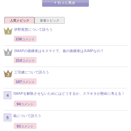
人気トピック
新着トピック
伊野尾慧について語ろう
238
コメント
SMAPの後継者はキスマイで、嵐の後継者はJUMPなの？
214
コメント
三宅健について語ろう
107
コメント
SMAPを解散させないためにはどうするか、スマオタが懸命に考える！
94
コメント
嵐について語ろう
93
コメント