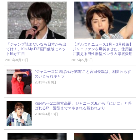
「ジャンプ読まないなら日本から出
【ざわつきニュース1月～3月後編】
てけ！」Kis-My-Ft2宮田俊哉にネッ
ジャニファンを爆笑させた、使用後
ト民が注目
に萎える男性器型ペンラ＆厚底愛用
のキスマイ北山
2013年8月11日
2015年5月6日
“ジャニーズに選ばれた俊哉”こと宮田俊哉は、相変わらず
のいじられキャラ
2013年7月9日
Kis-My-Ft2二階堂高嗣、ジャニーズJr.から「にいに」と呼
ばれる!? 髪型までマネされる慕われぶり
2018年4月13日