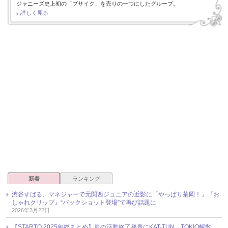
ジャニーズ史上初の「ブサイク」を売りの一つにしたグループ。
詳しく見る
新着
ランキング
渋谷すばる、マネジャーで元関西ジュニアの近影に「やっぱり菊岡！」『お
しゃれクリップ』“バックショット登場”で再び話題に
2026年3月22日
【STARTO 2025年総まとめ】嵐の活動終了発表にKAT-TUN、TOKIO解散、