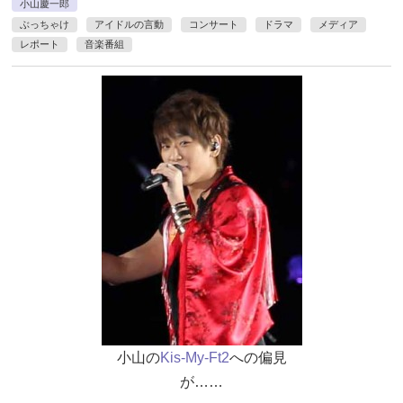
小山慶一郎
ぶっちゃけ
アイドルの言動
コンサート
ドラマ
メディア
レポート
音楽番組
小山の
Kis-My-Ft2
への偏見
が……