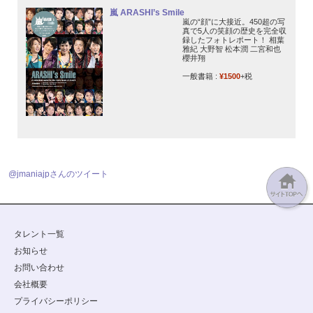
嵐 ARASHI’s Smile
嵐の“顔”に大接近。450超の写
真で5人の笑顔の歴史を完全収
録したフォトレポート！ 相葉
雅紀 大野智 松本潤 二宮和也
櫻井翔
一般書籍 :
¥1500
+税
@jmaniajpさんのツイート
タレント一覧
お知らせ
お問い合わせ
会社概要
プライバシーポリシー