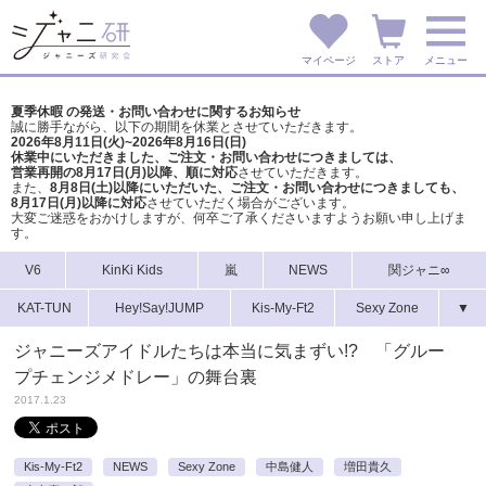
マイページ
ストア
メニュー
夏季休暇 の発送・お問い合わせに関するお知らせ
誠に勝手ながら、以下の期間を休業とさせていただきます。
2026年8月11日(火)~2026年8月16日(日)
休業中にいただきました、ご注文・お問い合わせにつきましては、
営業再開の8月17日(月)以降、順に対応
させていただきます。
また、
8月8日(土)以降にいただいた、ご注文・
お問い合わせにつきましても、
8月17日(月)以降に対応
させていただく場合がございます。
大変ご迷惑をおかけしますが、
何卒ご了承くださいますようお願い申し上げま
す。
V6
KinKi Kids
嵐
NEWS
関ジャニ∞
KAT-TUN
Hey!Say!JUMP
Kis-My-Ft2
Sexy Zone
▼
ジャニーズアイドルたちは本当に気まずい!? 「グルー
プチェンジメドレー」の舞台裏
2017.1.23
Kis-My-Ft2
NEWS
Sexy Zone
中島健人
増田貴久