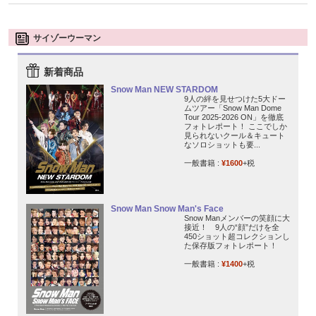
サイゾーウーマン
新着商品
Snow Man NEW STARDOM
9人の絆を見せつけた5大ドー
ムツアー「Snow Man Dome
Tour 2025-2026 ON」を徹底
フォトレポート！ ここでしか
見られないクール＆キュート
なソロショットも要...
一般書籍 :
¥1600
+税
Snow Man Snow Man's Face
Snow Manメンバーの笑顔に大
接近！ 9人の“顔”だけを全
450ショット超コレクションし
た保存版フォトレポート！
一般書籍 :
¥1400
+税