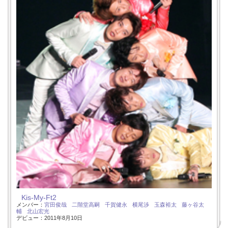
Kis-My-Ft2
メンバー：
宮田俊哉
二階堂高嗣
千賀健永
横尾渉
玉森裕太
藤ヶ谷太
輔
北山宏光
デビュー：2011年8月10日