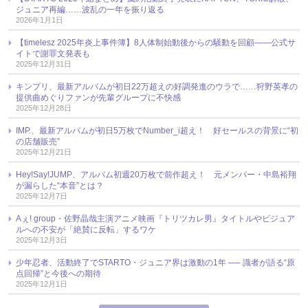
ジュニア再編……波乱の一年を振り返る
2026年1月1日
【timelesz 2025年炎上事件簿】8人体制始動後からの騒動を回顧――公式サ
イトで謝罪文発表も
2025年12月31日
キンプリ、最新アルバムが初日22万超えの好調発進のウラで……狩野英孝の
提供曲めぐりファンが先輩グループに不快感
2025年12月28日
IMP.、最新アルバムが初日5万枚でNumber_i超え！ 好セールスの背景に“初
の店舗販売”
2025年12月21日
Hey!Say!JUMP、アルバム初週20万枚で前作超え！ 元メンバー・中島裕翔
が漏らした“本音”とは？
2025年12月7日
Aぇ! group・佐野晶哉主演アニメ映画『トリツカレ男』タイトルやビジュア
ルへの不安が「絶賛に反転」するワケ
2025年12月3日
少年忍者、活動終了でSTARTO・ジュニア界は激動の1年 ── 識者が語る“原
点回帰”と今後への期待
2025年12月1日