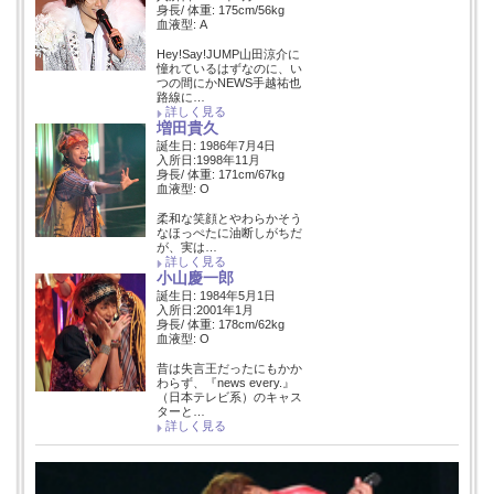
身長/ 体重: 175cm/56kg
血液型: A
Hey!Say!JUMP山田涼介に
憧れているはずなのに、い
つの間にかNEWS手越祐也
路線に…
詳しく見る
増田貴久
誕生日: 1986年7月4日
入所日:1998年11月
身長/ 体重: 171cm/67kg
血液型: O
柔和な笑顔とやわらかそう
なほっぺたに油断しがちだ
が、実は…
詳しく見る
小山慶一郎
誕生日: 1984年5月1日
入所日:2001年1月
身長/ 体重: 178cm/62kg
血液型: O
昔は失言王だったにもかか
わらず、『news every.』
（日本テレビ系）のキャス
ターと…
詳しく見る