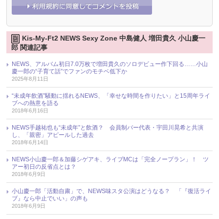
Kis-My-Ft2 NEWS Sexy Zone 中島健人 増田貴久 小山慶一
郎 関連記事
NEWS、アルバム初日7.0万枚で増田貴久のソロデビュー作下回る……小山
慶一郎の“子育て話”でファンのモチベ低下か
2025年8月11日
“未成年飲酒”騒動に揺れるNEWS、「幸せな時間を作りたい」と15周年ライ
ブへの熱意を語る
2018年6月16日
NEWS手越祐也も“未成年”と飲酒？ 会員制バー代表・宇田川晃希と共演
し、「親密」アピールした過去
2018年6月14日
NEWS小山慶一郎＆加藤シゲアキ、ライブMCは「完全ノープラン」！ ツ
アー初日の反省点とは？
2018年6月9日
小山慶一郎「活動自粛」で、NEWS味スタ公演はどうなる？ 「『復活ライ
ブ』なら中止でいい」の声も
2018年6月9日