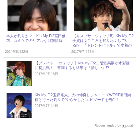
本人か釣りか？ Kis-My-Ft2宮田俊
【キスブサ ウォッチ!!】Kis-My-Ft2
哉、コミケでのリアルな目撃情報
千賀は女ごころを知り尽くしてい
る!? 「トレンドバトル」で水着の
デザインに挑戦！
2014年8月22日
2017年7月28日
【プレバト!! ウォッチ】Kis-My-Ft2二階堂高嗣が水彩画
に初挑戦！ 奮闘するも結果は「惜しい」!?
2017年9月18日
Kis-My-Ft2玉森裕太、大の仲良しジャニーズWEST濵田崇
裕と行った釣りで“やらかした”エピソードを告白！
2017年7月14日
Recommended by