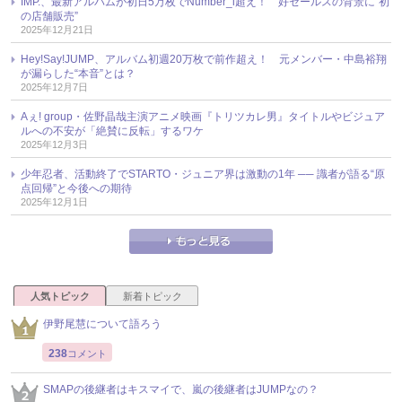
IMP.、最新アルバムが初日5万枚でNumber_i超え！ 好セールスの背景に“初
の店舗販売”
2025年12月21日
Hey!Say!JUMP、アルバム初週20万枚で前作超え！ 元メンバー・中島裕翔
が漏らした“本音”とは？
2025年12月7日
Aぇ! group・佐野晶哉主演アニメ映画『トリツカレ男』タイトルやビジュア
ルへの不安が「絶賛に反転」するワケ
2025年12月3日
少年忍者、活動終了でSTARTO・ジュニア界は激動の1年 ── 識者が語る“原
点回帰”と今後への期待
2025年12月1日
人気トピック
新着トピック
伊野尾慧について語ろう
238
コメント
SMAPの後継者はキスマイで、嵐の後継者はJUMPなの？