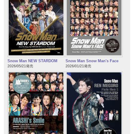
Snow Man NEW STARDOM
Snow Man Snow Man's Face
2026/05/21発売
2026/01/21発売