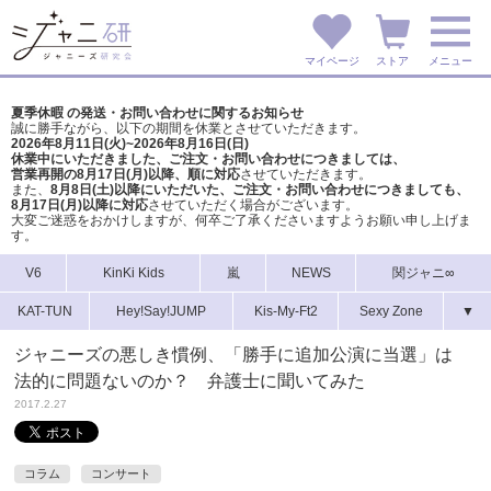
マイページ
ストア
メニュー
夏季休暇 の発送・お問い合わせに関するお知らせ
誠に勝手ながら、以下の期間を休業とさせていただきます。
2026年8月11日(火)~2026年8月16日(日)
休業中にいただきました、ご注文・お問い合わせにつきましては、
営業再開の8月17日(月)以降、順に対応
させていただきます。
また、
8月8日(土)以降にいただいた、ご注文・
お問い合わせにつきましても、
8月17日(月)以降に対応
させていただく場合がございます。
大変ご迷惑をおかけしますが、
何卒ご了承くださいますようお願い申し上げま
す。
V6
KinKi Kids
嵐
NEWS
関ジャニ∞
KAT-TUN
Hey!Say!JUMP
Kis-My-Ft2
Sexy Zone
▼
ジャニーズの悪しき慣例、「勝手に追加公演に当選」は
法的に問題ないのか？ 弁護士に聞いてみた
2017.2.27
コラム
コンサート