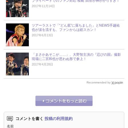
プライベートでのファン対応“模範”回答が神がかりすぎ！
2017年11月14日
ツアーラストで「“どん底”に落ちました」とNEWS手越祐
也が涙を流すも、ファンからは総スカン！
2017年6月13日
「まさかあそこが……」、大野智主演の『忍びの国』撮影
現場に二宮和也が思わぬ形で参上！
2017年4月28日
Recommended by
コメントを書く
投稿の利用規約
名前