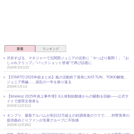
新着
ランキング
渋谷すばる、マネジャーで元関西ジュニアの近影に「やっぱり菊岡！」『お
しゃれクリップ』“バックショット登場”で再び話題に
2026年3月22日
【STARTO 2025年総まとめ】嵐の活動終了発表にKAT-TUN、TOKIO解散、
ジュニア再編……波乱の一年を振り返る
2026年1月1日
【timelesz 2025年炎上事件簿】8人体制始動後からの騒動を回顧――公式サ
イトで謝罪文発表も
2025年12月31日
キンプリ、最新アルバムが初日22万超えの好調発進のウラで……狩野英孝の
提供曲めぐりファンが先輩グループに不快感
2025年12月28日