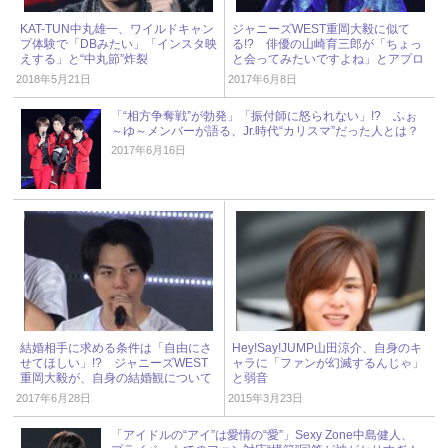
KAT-TUN中丸雄一、ワイルドキャン
ジャニーズWEST重岡大毅に似て
プ体験で「DBみたい」「インスタ映
る!? 俳優の山崎育三郎が「ちょっ
えする」と“中丸節”炸裂
と会ってみたいですよね」とアプロ
ーチ
2018年5月21日
2017年6月8日
「“相方争奪戦”が勃発」「振付師に怒られない」!? ふぉ
～ゆ～メンバーが語る、Jr.時代“カリスマ”だった人とは？
2017年6月16日
結婚相手に求める条件は「自由にさ
Hey!Say!JUMP山田涼介、自身のキ
せてほしい」!? ジャニーズWEST
ャラに「ファンが幻滅するんじゃ」
重岡大毅が、自身の結婚観について
と弱音
語る！
2017年6月28日
2015年3月23日
「アイドルの“アイ”は愛情の“愛”」Sexy Zone中島健人、