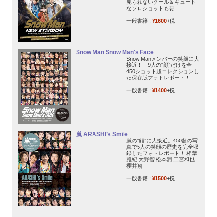
見られないクール＆キュート
なソロショットも要...
一般書籍 :
¥1600
+税
Snow Man Snow Man's Face
Snow Manメンバーの笑顔に大
接近！ 9人の“顔”だけを全
450ショット超コレクションし
た保存版フォトレポート！
一般書籍 :
¥1400
+税
嵐 ARASHI’s Smile
嵐の“顔”に大接近。450超の写
真で5人の笑顔の歴史を完全収
録したフォトレポート！ 相葉
雅紀 大野智 松本潤 二宮和也
櫻井翔
一般書籍 :
¥1500
+税