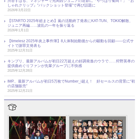
渋谷すばる、マネジャーで元関西ジュニアの近影に「やっぱり菊岡！」『お
しゃれクリップ』“バックショット登場”で再び話題に
2026年3月22日
【STARTO 2025年総まとめ】嵐の活動終了発表にKAT-TUN、TOKIO解散、
ジュニア再編……波乱の一年を振り返る
2026年1月1日
【timelesz 2025年炎上事件簿】8人体制始動後からの騒動を回顧――公式サ
イトで謝罪文発表も
2025年12月31日
キンプリ、最新アルバムが初日22万超えの好調発進のウラで……狩野英孝の
提供曲めぐりファンが先輩グループに不快感
2025年12月28日
IMP.、最新アルバムが初日5万枚でNumber_i超え！ 好セールスの背景に“初
の店舗販売”
2025年12月21日