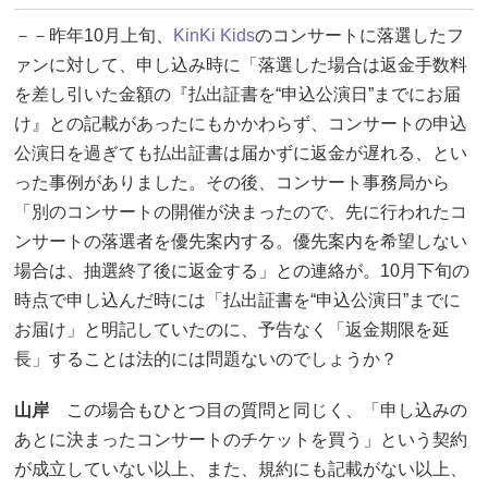
－－昨年10月上旬、
KinKi Kids
のコンサートに落選したフ
ァンに対して、申し込み時に「落選した場合は返金手数料
を差し引いた金額の『払出証書を“申込公演日”までにお届
け』との記載があったにもかかわらず、コンサートの申込
公演日を過ぎても払出証書は届かずに返金が遅れる、とい
った事例がありました。その後、コンサート事務局から
「別のコンサートの開催が決まったので、先に行われたコ
ンサートの落選者を優先案内する。優先案内を希望しない
場合は、抽選終了後に返金する」との連絡が。10月下旬の
時点で申し込んだ時には「払出証書を“申込公演日”までに
お届け」と明記していたのに、予告なく「返金期限を延
長」することは法的には問題ないのでしょうか？
山岸
この場合もひとつ目の質問と同じく、「申し込みの
あとに決まったコンサートのチケットを買う」という契約
が成立していない以上、また、規約にも記載がない以上、