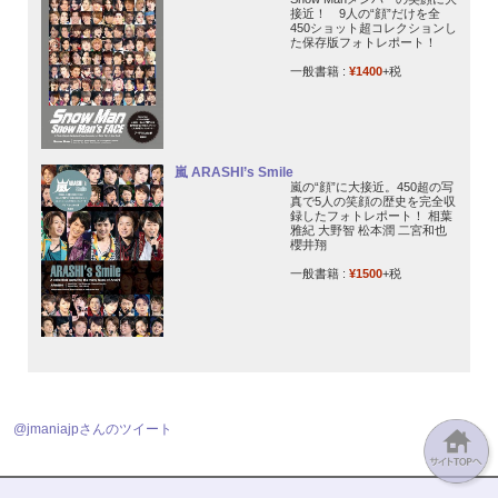
接近！ 9人の“顔”だけを全
450ショット超コレクションし
た保存版フォトレポート！
一般書籍 :
¥1400
+税
嵐 ARASHI’s Smile
嵐の“顔”に大接近。450超の写
真で5人の笑顔の歴史を完全収
録したフォトレポート！ 相葉
雅紀 大野智 松本潤 二宮和也
櫻井翔
一般書籍 :
¥1500
+税
@jmaniajpさんのツイート