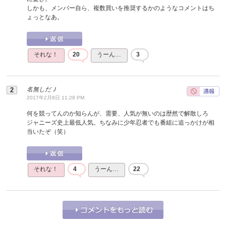
しかも、メンバー自ら、複数買いを推奨するかのようなコメントはち
ょっとなあ。
それな！
20
うーん…
3
名無しだＪ
2017年2月8日 11:28 PM
何を競ってんのか知らんが、需要、人気が無いのは歴然で解散しろ
ジャニーズ史上最低人気。ちなみに少年忍者でも番組に追っかけが相
当いたぞ（笑）
それな！
4
うーん…
22