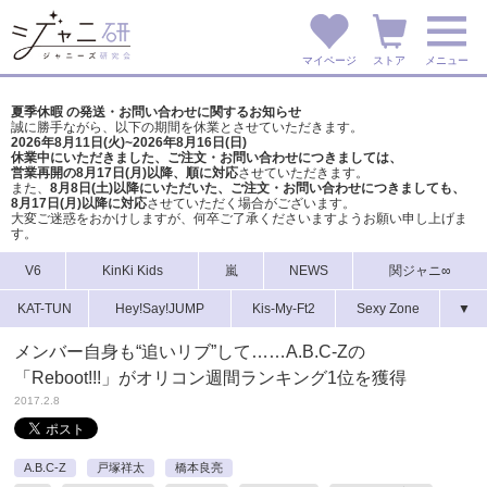
マイページ
ストア
メニュー
夏季休暇 の発送・お問い合わせに関するお知らせ
誠に勝手ながら、以下の期間を休業とさせていただきます。
2026年8月11日(火)~2026年8月16日(日)
休業中にいただきました、ご注文・お問い合わせにつきましては、
営業再開の8月17日(月)以降、順に対応
させていただきます。
また、
8月8日(土)以降にいただいた、ご注文・
お問い合わせにつきましても、
8月17日(月)以降に対応
させていただく場合がございます。
大変ご迷惑をおかけしますが、
何卒ご了承くださいますようお願い申し上げま
す。
V6
KinKi Kids
嵐
NEWS
関ジャニ∞
KAT-TUN
Hey!Say!JUMP
Kis-My-Ft2
Sexy Zone
▼
メンバー自身も“追いリブ”して……A.B.C-Zの
「Reboot!!!」がオリコン週間ランキング1位を獲得
2017.2.8
A.B.C-Z
戸塚祥太
橋本良亮