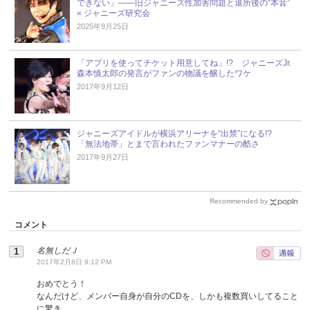
できない」――旧ジャニーズ性加害問題と退所後の“本音”
« ジャニーズ研究会
2025年9月25日
「アプリを使ってチケット用意してね」!? ジャニーズJr.
森本慎太郎の発言がファンの物議を醸したワケ
2017年9月12日
ジャニーズアイドルが横浜アリーナを“出禁”になる!?
「無法地帯」とまで言われたファンマナーの酷さ
2017年9月27日
Recommended by
コメント
名無しだＪ
2017年2月8日 9:12 PM
おめでとう！
なんだけど、メンバー自身が自分のCDを、しかも複数買いしてること
に驚き。