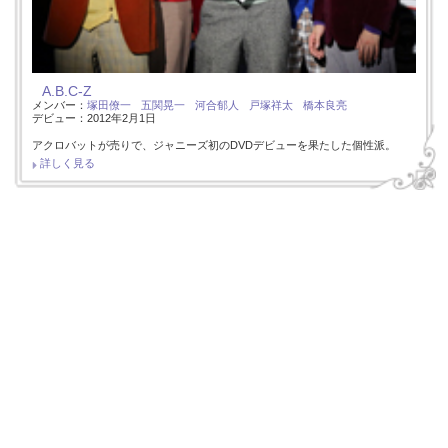
A.B.C-Z
メンバー：
塚田僚一
五関晃一
河合郁人
戸塚祥太
橋本良亮
デビュー：2012年2月1日
アクロバットが売りで、ジャニーズ初のDVDデビューを果たした個性派。
詳しく見る