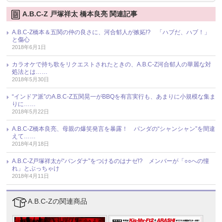
A.B.C-Z 戸塚祥太 橋本良亮 関連記事
A.B.C-Z橋本＆五関の仲の良さに、河合郁人が嫉妬!? 「ハブだ、ハブ！」
と傷心
2018年6月1日
カラオケで持ち歌をリクエストされたときの、A.B.C-Z河合郁人の華麗な対
処法とは……
2018年5月30日
“インドア派”のA.B.C-Z五関晃一がBBQを有言実行も、あまりに小規模な集ま
りに……
2018年5月22日
A.B.C-Z橋本良亮、母親の爆笑発言を暴露！ パンダの“シャンシャン”を間違
えて……
2018年4月18日
A.B.C-Z戸塚祥太が“バンダナ”をつけるのはナゼ!? メンバーが「○○への憧
れ」とぶっちゃけ
2018年4月11日
A.B.C-Zの関連商品