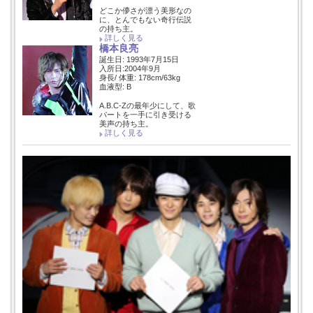
どこか儚さが漂う美形なの
に、とんでもない奇行伝説
の持ち主。
詳しく見る
橋本良亮
誕生日: 1993年7月15日
入所日:2004年9月
身長/ 体重: 178cm/63kg
血液型: B
A.B.C-Zの最年少にして、歌
パートを一手に引き受ける
美声の持ち主。
詳しく見る