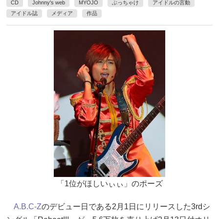
CD
Johnny's web
MYOJO
ぶっちゃけ
アイドルの言動
アイドル誌
メディア
作品
「1位がほしいぃぃ」のポーズ
A.B.C-Z
のデビュー日である2月1日にリリースした3rdシ