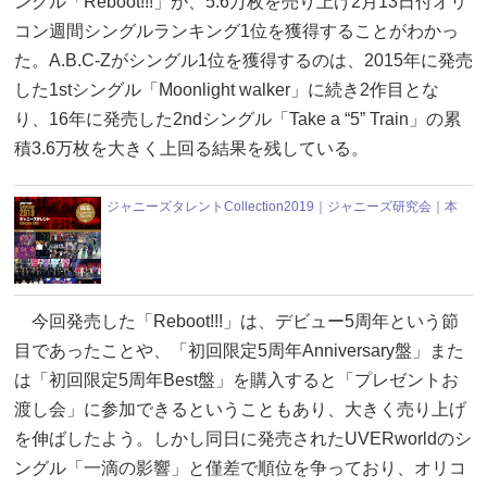
ングル「Reboot!!!」が、5.6万枚を売り上げ2月13日付オリ
コン週間シングルランキング1位を獲得することがわかっ
た。A.B.C-Zがシングル1位を獲得するのは、2015年に発売
した1stシングル「Moonlight walker」に続き2作目とな
り、16年に発売した2ndシングル「Take a “5” Train」の累
積3.6万枚を大きく上回る結果を残している。
ジャニーズタレントCollection2019｜ジャニーズ研究会｜本
今回発売した「Reboot!!!」は、デビュー5周年という節
目であったことや、「初回限定5周年Anniversary盤」また
は「初回限定5周年Best盤」を購入すると「プレゼントお
渡し会」に参加できるということもあり、大きく売り上げ
を伸ばしたよう。しかし同日に発売されたUVERworldのシ
ングル「一滴の影響」と僅差で順位を争っており、オリコ