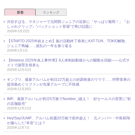
新着
ランキング
渋谷すばる、マネジャーで元関西ジュニアの近影に「やっぱり菊岡！」『お
しゃれクリップ』“バックショット登場”で再び話題に
2026年3月22日
【STARTO 2025年総まとめ】嵐の活動終了発表にKAT-TUN、TOKIO解散、
ジュニア再編……波乱の一年を振り返る
2026年1月1日
【timelesz 2025年炎上事件簿】8人体制始動後からの騒動を回顧――公式サ
イトで謝罪文発表も
2025年12月31日
キンプリ、最新アルバムが初日22万超えの好調発進のウラで……狩野英孝の
提供曲めぐりファンが先輩グループに不快感
2025年12月28日
IMP.、最新アルバムが初日5万枚でNumber_i超え！ 好セールスの背景に“初
の店舗販売”
2025年12月21日
Hey!Say!JUMP、アルバム初週20万枚で前作超え！ 元メンバー・中島裕翔
が漏らした“本音”とは？
2025年12月7日