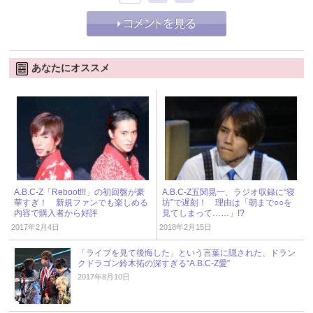
あなたにオススメ
A.B.C-Z「Reboot!!!」の初回盤が豪
A.B.C-Z五関晃一、ラジオ収録に“寝
華すぎ！ 新規ファンでも楽しめる
坊”で遅刻！ 理由は「朝まで○○を
内容で購入者から好評
見てしまって……」!?
2017年2月4日
2018年2月15日
「ライブを見て後悔した」という言葉に隠された、ドラン
クドラゴン鈴木拓の深すぎる“A.B.C-Z愛”
2017年8月10日