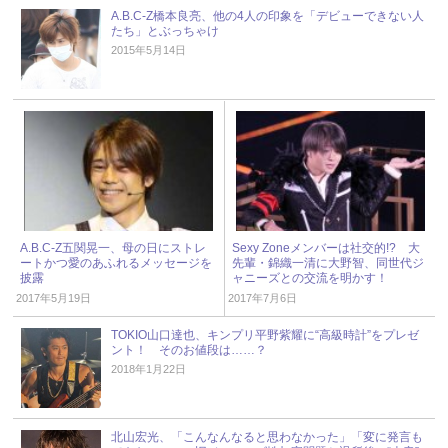
A.B.C-Z橋本良亮、他の4人の印象を「デビューできない人
たち」とぶっちゃけ
2015年5月14日
A.B.C-Z五関晃一、母の日にストレ
Sexy Zoneメンバーは社交的!? 大
ートかつ愛のあふれるメッセージを
先輩・錦織一清に大野智、同世代ジ
披露
ャニーズとの交流を明かす！
2017年5月19日
2017年7月6日
TOKIO山口達也、キンプリ平野紫耀に“高級時計”をプレゼ
ント！ そのお値段は……？
2018年1月22日
北山宏光、「こんなんなると思わなかった」「変に発言も