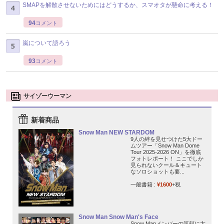
SMAPを解散させないためにはどうするか、スマオタが懸命に考える！
94
コメント
嵐について語ろう
93
コメント
サイゾーウーマン
新着商品
Snow Man NEW STARDOM
9人の絆を見せつけた5大ドー
ムツアー「Snow Man Dome
Tour 2025-2026 ON」を徹底
フォトレポート！ ここでしか
見られないクール＆キュート
なソロショットも要...
一般書籍 :
¥1600
+税
Snow Man Snow Man's Face
Snow Manメンバーの笑顔に大