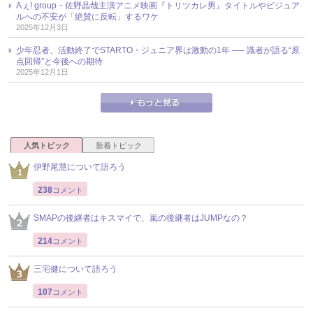
Aぇ! group・佐野晶哉主演アニメ映画『トリツカレ男』タイトルやビジュア
ルへの不安が「絶賛に反転」するワケ
2025年12月3日
少年忍者、活動終了でSTARTO・ジュニア界は激動の1年 ── 識者が語る“原
点回帰”と今後への期待
2025年12月1日
人気トピック
新着トピック
伊野尾慧について語ろう
238
コメント
SMAPの後継者はキスマイで、嵐の後継者はJUMPなの？
214
コメント
三宅健について語ろう
107
コメント