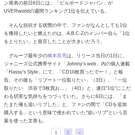
ン発表の前日6日には、「ビルボードジャパン」が
UVERworldの週間ランキング1位を伝えている。
そんな拮抗する状態の中で、ファンがなんとしても1位
を獲得したいと燃えたのは、A.B.C-Zのメンバー自ら「1位
をとりたい」と発言したことが大きいだろう。
グループ最年少の
橋本良亮
は、リリース当日の1日に、
ジャニーズ公式携帯サイト「Johnny’s web」内の個人連載
「Hassy’s Style」にて、「CD10枚買ったでー！」と報
告。その後も「リブート一位取りたい」（3日）、「一位
取りたい 渋谷で3枚買お…」（4日）と、連日“1位”にこだ
わる切実な気持ちをつづっていた。さらに6日には、「ま
たまた俺も追いリブした」と、ファンの間で「CDを追加
購入する」という意味で使われていた“追いリブ”という言
葉を使った文章も。
1
2
»