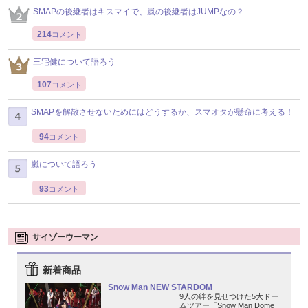
SMAPの後継者はキスマイで、嵐の後継者はJUMPなの？
214
コメント
三宅健について語ろう
107
コメント
SMAPを解散させないためにはどうするか、スマオタが懸命に考える！
94
コメント
嵐について語ろう
93
コメント
サイゾーウーマン
新着商品
Snow Man NEW STARDOM
9人の絆を見せつけた5大ドー
ムツアー「Snow Man Dome