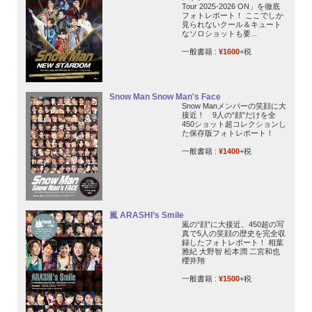
Tour 2025-2026 ON」を徹底
フォトレポート！ ここでしか
見られないクール＆キュート
なソロショットも要...
一般書籍 :
¥1600
+税
Snow Man Snow Man's Face
Snow Manメンバーの笑顔に大
接近！ 9人の“顔”だけを全
450ショット超コレクションし
た保存版フォトレポート！
一般書籍 :
¥1400
+税
嵐 ARASHI’s Smile
嵐の“顔”に大接近。450超の写
真で5人の笑顔の歴史を完全収
録したフォトレポート！ 相葉
雅紀 大野智 松本潤 二宮和也
櫻井翔
一般書籍 :
¥1500
+税