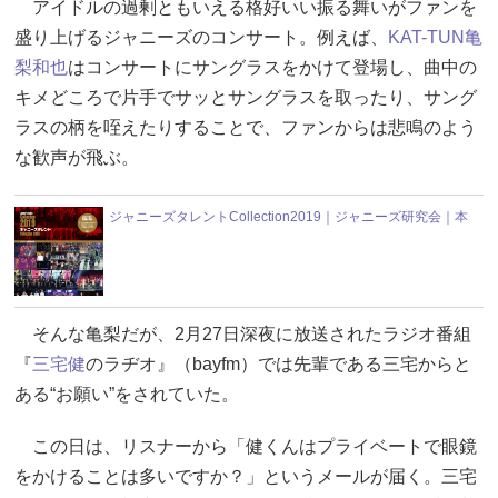
アイドルの過剰ともいえる格好いい振る舞いがファンを
盛り上げるジャニーズのコンサート。例えば、
KAT-TUN
亀
梨和也
はコンサートにサングラスをかけて登場し、曲中の
キメどころで片手でサッとサングラスを取ったり、サング
ラスの柄を咥えたりすることで、ファンからは悲鳴のよう
な歓声が飛ぶ。
ジャニーズタレントCollection2019｜ジャニーズ研究会｜本
そんな亀梨だが、2月27日深夜に放送されたラジオ番組
『
三宅健
のラヂオ』（bayfm）では先輩である三宅からと
ある“お願い”をされていた。
この日は、リスナーから「健くんはプライベートで眼鏡
をかけることは多いですか？」というメールが届く。三宅