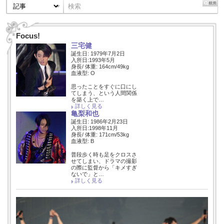
Focus!
三宅健
誕生日: 1979年7月2日
入所日:1993年5月
身長/ 体重: 164cm/49kg
血液型: O
思ったことをすぐに口にし
てしまう、という人間関係
を築く上で…
詳しく見る
亀梨和也
誕生日: 1986年2月23日
入所日:1998年11月
身長/ 体重: 171cm/53kg
血液型: B
普段歩く時も足をクロスさ
せてしまい、ドラマの撮影
の際に監督から「キメすぎ
ないで」と…
詳しく見る