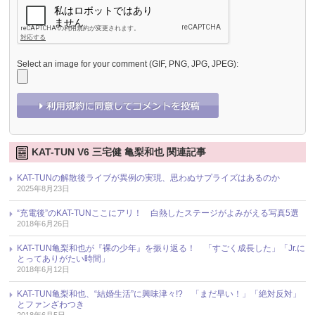
Select an image for your comment (GIF, PNG, JPG, JPEG):
KAT-TUN V6 三宅健 亀梨和也 関連記事
KAT-TUNの解散後ライブが異例の実現、思わぬサプライズはあるのか
2025年8月23日
“充電後”のKAT-TUNここにアリ！ 白熱したステージがよみがえる写真5選
2018年6月26日
KAT-TUN亀梨和也が『裸の少年』を振り返る！ 「すごく成長した」「Jr.に
とってありがたい時間」
2018年6月12日
KAT-TUN亀梨和也、“結婚生活”に興味津々!? 「まだ早い！」「絶対反対」
とファンざわつき
2018年6月5日