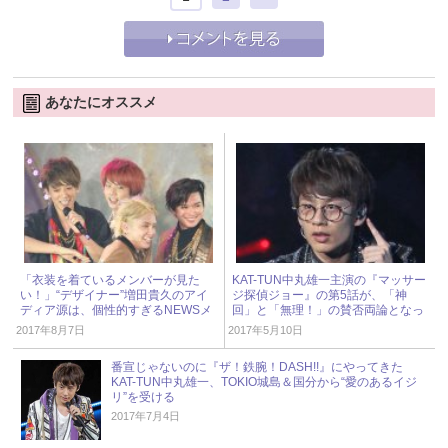
あなたにオススメ
「衣装を着ているメンバーが見た
KAT-TUN中丸雄一主演の『マッサー
い！」“デザイナー”増田貴久のアイ
ジ探偵ジョー』の第5話が、「神
ディア源は、個性的すぎるNEWSメ
回」と「無理！」の賛否両論となっ
ンバー！
たある手法とは……
2017年8月7日
2017年5月10日
番宣じゃないのに『ザ！鉄腕！DASH!!』にやってきた
KAT-TUN中丸雄一、TOKIO城島＆国分から“愛のあるイジ
リ”を受ける
2017年7月4日