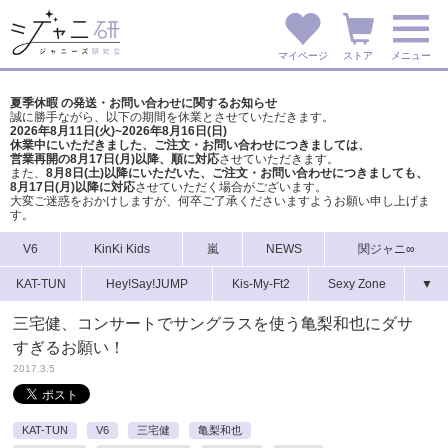
マイページ
ストア
メニュー
夏季休暇 の発送・お問い合わせに関するお知らせ
誠に勝手ながら、以下の期間を休業とさせていただきます。
2026年8月11日(火)~2026年8月16日(日)
休業中にいただきました、ご注文・お問い合わせにつきましては、
営業再開の8月17日(月)以降、順に対応
させていただきます。
また、
8月8日(土)以降にいただいた、ご注文・
お問い合わせにつきましても、
8月17日(月)以降に対応
させていただく場合がございます。
大変ご迷惑をおかけしますが、
何卒ご了承くださいますようお願い申し上げま
す。
V6
KinKi Kids
嵐
NEWS
関ジャニ∞
KAT-TUN
Hey!Say!JUMP
Kis-My-Ft2
Sexy Zone
▼
三宅健、コンサートでサングラスを使う亀梨和也にダサ
すぎるお願い！
2017.3.5
KAT-TUN
V6
三宅健
亀梨和也