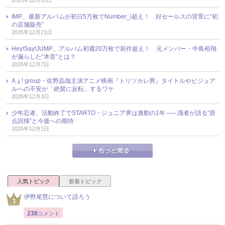
IMP.、最新アルバムが初日5万枚でNumber_i超え！ 好セールスの背景に“初
の店舗販売”
2025年12月21日
Hey!Say!JUMP、アルバム初週20万枚で前作超え！ 元メンバー・中島裕翔
が漏らした“本音”とは？
2025年12月7日
Aぇ! group・佐野晶哉主演アニメ映画『トリツカレ男』タイトルやビジュア
ルへの不安が「絶賛に反転」するワケ
2025年12月3日
少年忍者、活動終了でSTARTO・ジュニア界は激動の1年 ── 識者が語る“原
点回帰”と今後への期待
2025年12月1日
人気トピック
新着トピック
伊野尾慧について語ろう
238
コメント