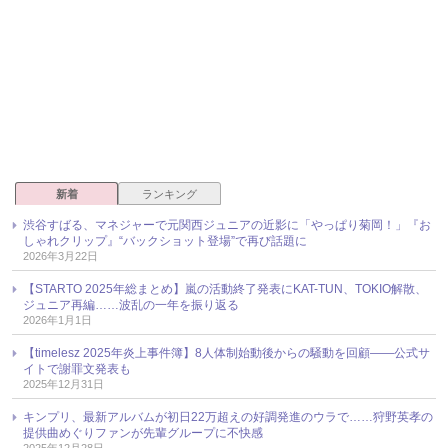
新着
ランキング
渋谷すばる、マネジャーで元関西ジュニアの近影に「やっぱり菊岡！」『お
しゃれクリップ』“バックショット登場”で再び話題に
2026年3月22日
【STARTO 2025年総まとめ】嵐の活動終了発表にKAT-TUN、TOKIO解散、
ジュニア再編……波乱の一年を振り返る
2026年1月1日
【timelesz 2025年炎上事件簿】8人体制始動後からの騒動を回顧――公式サ
イトで謝罪文発表も
2025年12月31日
キンプリ、最新アルバムが初日22万超えの好調発進のウラで……狩野英孝の
提供曲めぐりファンが先輩グループに不快感
2025年12月28日