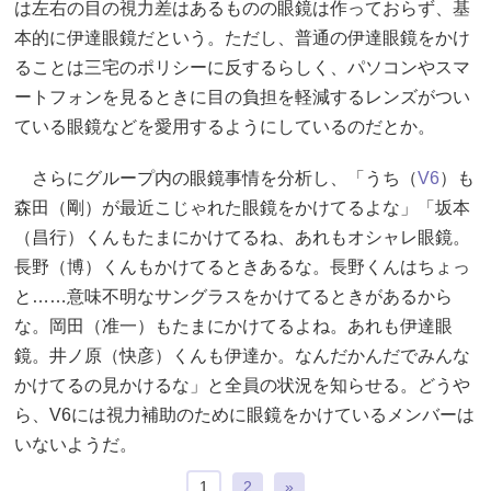
は左右の目の視力差はあるものの眼鏡は作っておらず、基
本的に伊達眼鏡だという。ただし、普通の伊達眼鏡をかけ
ることは三宅のポリシーに反するらしく、パソコンやスマ
ートフォンを見るときに目の負担を軽減するレンズがつい
ている眼鏡などを愛用するようにしているのだとか。
さらにグループ内の眼鏡事情を分析し、「うち（
V6
）も
森田（剛）が最近こじゃれた眼鏡をかけてるよな」「坂本
（昌行）くんもたまにかけてるね、あれもオシャレ眼鏡。
長野（博）くんもかけてるときあるな。長野くんはちょっ
と……意味不明なサングラスをかけてるときがあるから
な。岡田（准一）もたまにかけてるよね。あれも伊達眼
鏡。井ノ原（快彦）くんも伊達か。なんだかんだでみんな
かけてるの見かけるな」と全員の状況を知らせる。どうや
ら、V6には視力補助のために眼鏡をかけているメンバーは
いないようだ。
1
2
»