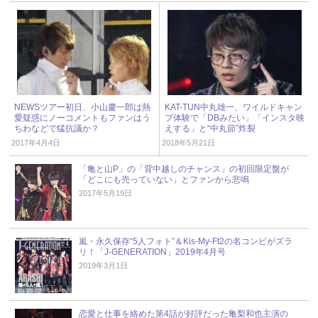
NEWSツアー初日、小山慶一郎は熱
KAT-TUN中丸雄一、ワイルドキャン
愛疑惑にノーコメントもファンはう
プ体験で「DBみたい」「インスタ映
ちわなどで猛抗議か？
えする」と“中丸節”炸裂
2017年4月4日
2018年5月21日
「亀と山P」の「背中越しのチャンス」の初回限定盤が
「どこにも売っていない」とファンから悲鳴
2017年5月19日
嵐・永久保存“5人フォト”＆Kis-My-Ft2の名コンビがズラ
リ！「J-GENERATION」2019年4月号
2019年3月1日
恋愛と仕事を絡めた第4話が好評だった亀梨和也主演の