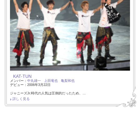
KAT-TUN
メンバー：
中丸雄一
上田竜也
亀梨和也
デビュー：2006年3月22日
ジャニーズJr.時代の人気は圧倒的だったため、…
詳しく見る