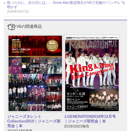
怒ったのに、次の日には……Snow Man渡辺翔太がV6三宅健の“ツンデレ”を
明かす
2018年5月17日
V6の関連商品
ジャニーズタレント
J-GENERATION2018年12月号
Collection2019｜ジャニーズ研
｜ジャニーズ研究会｜本
究会｜本
2018/10/23発売