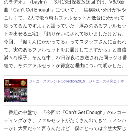
のラヂオ』（bayfm）。3月13日深夜放送回では、V6の新
曲「Can’t Get Enough」について、「結構歌い分けがやや
こしくて。2人で歌う時もファルセットと低音に分かれて
歌ってるんですよ」と語っていた。厚みのあるファルセッ
トを出せる三宅は「頼りがいにされて歌いましたけども、
今回。『健くんにかかってる』ってスタッフさんに言われ
て、実のあるファルセットをお届けしてますから」と自信
満々な様子。そんな中、27日深夜に放送された同ラジオ番
組で、そのファルセットが得意な理由について明かした。
ジャニーズタレントCollection2019｜ジャニーズ研究会｜本
番組の中盤で、「今回の『Can’t Get Enough』のレコー
ディングがさ、ファルセットがたくさん出てきて（メンバ
ーが）大変だって言うんだけど、僕にとっては全然大変じ