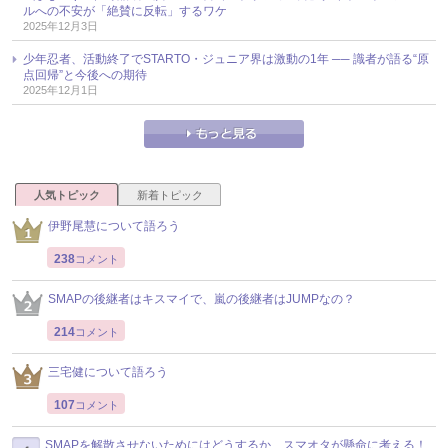
ルへの不安が「絶賛に反転」するワケ
2025年12月3日
少年忍者、活動終了でSTARTO・ジュニア界は激動の1年 ── 識者が語る“原
点回帰”と今後への期待
2025年12月1日
人気トピック
新着トピック
伊野尾慧について語ろう
238
コメント
SMAPの後継者はキスマイで、嵐の後継者はJUMPなの？
214
コメント
三宅健について語ろう
107
コメント
SMAPを解散させないためにはどうするか、スマオタが懸命に考える！