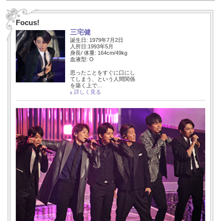
Focus!
三宅健
誕生日: 1979年7月2日
入所日:1993年5月
身長/ 体重: 164cm/49kg
血液型: O
思ったことをすぐに口にし
てしまう、という人間関係
を築く上で…
詳しく見る