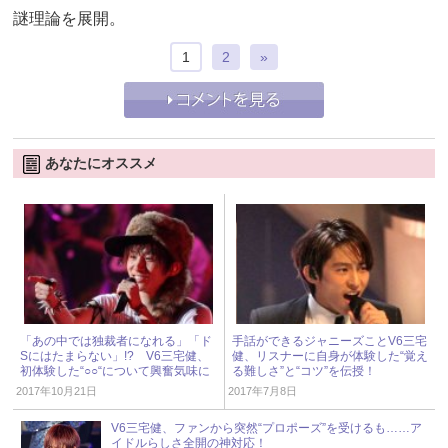
謎理論を展開。
1
2
»
あなたにオススメ
「あの中では独裁者になれる」「ド
手話ができるジャニーズことV6三宅
Sにはたまらない」!? V6三宅健、
健、リスナーに自身が体験した“覚え
初体験した“○○“について興奮気味に
る難しさ”と“コツ”を伝授！
語る
2017年10月21日
2017年7月8日
V6三宅健、ファンから突然“プロポーズ”を受けるも……ア
イドルらしさ全開の神対応！