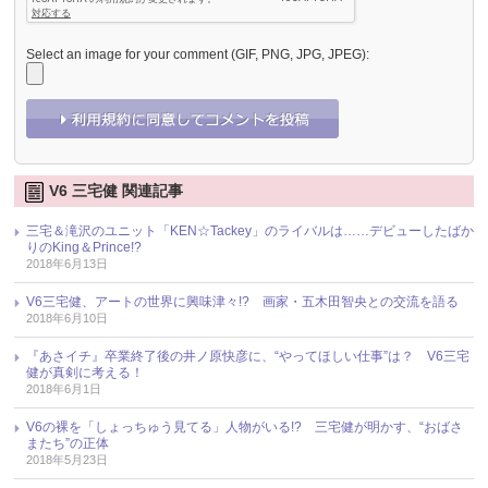
Select an image for your comment (GIF, PNG, JPG, JPEG):
V6 三宅健 関連記事
三宅＆滝沢のユニット「KEN☆Tackey」のライバルは……デビューしたばか
りのKing＆Prince!?
2018年6月13日
V6三宅健、アートの世界に興味津々!? 画家・五木田智央との交流を語る
2018年6月10日
『あさイチ』卒業終了後の井ノ原快彦に、“やってほしい仕事”は？ V6三宅
健が真剣に考える！
2018年6月1日
V6の裸を「しょっちゅう見てる」人物がいる!? 三宅健が明かす、“おばさ
またち”の正体
2018年5月23日