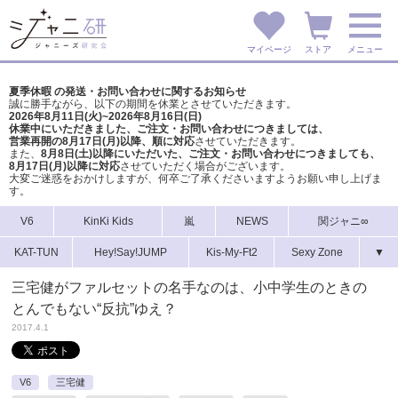
マイページ
ストア
メニュー
夏季休暇 の発送・お問い合わせに関するお知らせ
誠に勝手ながら、以下の期間を休業とさせていただきます。
2026年8月11日(火)~2026年8月16日(日)
休業中にいただきました、ご注文・お問い合わせにつきましては、
営業再開の8月17日(月)以降、順に対応
させていただきます。
また、
8月8日(土)以降にいただいた、ご注文・
お問い合わせにつきましても、
8月17日(月)以降に対応
させていただく場合がございます。
大変ご迷惑をおかけしますが、
何卒ご了承くださいますようお願い申し上げま
す。
V6
KinKi Kids
嵐
NEWS
関ジャニ∞
KAT-TUN
Hey!Say!JUMP
Kis-My-Ft2
Sexy Zone
▼
三宅健がファルセットの名手なのは、小中学生のときの
とんでもない“反抗”ゆえ？
2017.4.1
V6
三宅健