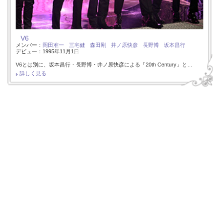
V6
メンバー：
岡田准一
三宅健
森田剛
井ノ原快彦
長野博
坂本昌行
デビュー：1995年11月1日
V6とは別に、坂本昌行・長野博・井ノ原快彦による「20th Century」と…
詳しく見る