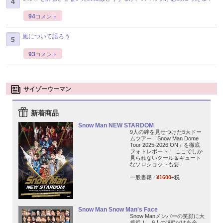
94
コメント
嵐について語ろう
93
コメント
サイゾーウーマン
新着商品
Snow Man NEW STARDOM
9人の絆を見せつけた5大ドー
ムツアー「Snow Man Dome
Tour 2025-2026 ON」を徹底
フォトレポート！ ここでしか
見られないクール＆キュート
なソロショットも要...
一般書籍 :
¥1600
+税
Snow Man Snow Man's Face
Snow Manメンバーの笑顔に大
接近！ 9人の“顔”だけを全