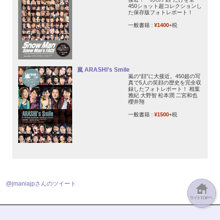
450ショット超コレクションし
た保存版フォトレポート！
一般書籍 :
¥1400
+税
嵐 ARASHI’s Smile
嵐の“顔”に大接近。450超の写
真で5人の笑顔の歴史を完全収
録したフォトレポート！ 相葉
雅紀 大野智 松本潤 二宮和也
櫻井翔
一般書籍 :
¥1500
+税
@jmaniajpさんのツイート