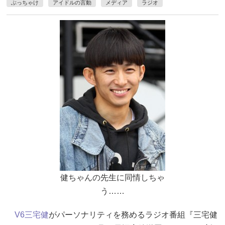
ぶっちゃけ
アイドルの言動
メディア
ラジオ
健ちゃんの先生に同情しちゃ
う……
V6
三宅健
がパーソナリティを務めるラジオ番組『三宅健