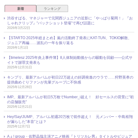
新着
ランキング
渋谷すばる、マネジャーで元関西ジュニアの近影に「やっぱり菊岡！」『お
しゃれクリップ』“バックショット登場”で再び話題に
2026年3月22日
【STARTO 2025年総まとめ】嵐の活動終了発表にKAT-TUN、TOKIO解散、
ジュニア再編……波乱の一年を振り返る
2026年1月1日
【timelesz 2025年炎上事件簿】8人体制始動後からの騒動を回顧――公式サ
イトで謝罪文発表も
2025年12月31日
キンプリ、最新アルバムが初日22万超えの好調発進のウラで……狩野英孝の
提供曲めぐりファンが先輩グループに不快感
2025年12月28日
IMP.、最新アルバムが初日5万枚でNumber_i超え！ 好セールスの背景に“初
の店舗販売”
2025年12月21日
Hey!Say!JUMP、アルバム初週20万枚で前作超え！ 元メンバー・中島裕翔
が漏らした“本音”とは？
2025年12月7日
Aぇ! group・佐野晶哉主演アニメ映画『トリツカレ男』タイトルやビジュア