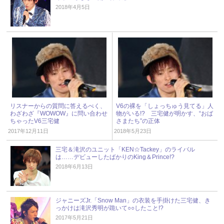
2018年4月5日
リスナーからの質問に答えるべく、
V6の裸を「しょっちゅう見てる」人
わざわざ『WOWOW』に問い合わせ
物がいる!? 三宅健が明かす、“おば
ちゃったV6三宅健
さまたち”の正体
2017年12月11日
2018年5月23日
三宅＆滝沢のユニット「KEN☆Tackey」のライバル
は……デビューしたばかりのKing＆Prince!?
2018年6月13日
ジャニーズJr.「Snow Man」の衣装を手掛けた三宅健、き
っかけは滝沢秀明が跪いて○○したこと!?
2017年5月21日