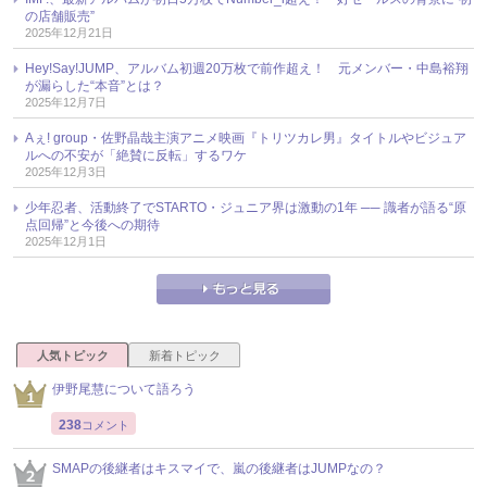
の店舗販売”
2025年12月21日
Hey!Say!JUMP、アルバム初週20万枚で前作超え！ 元メンバー・中島裕翔
が漏らした“本音”とは？
2025年12月7日
Aぇ! group・佐野晶哉主演アニメ映画『トリツカレ男』タイトルやビジュア
ルへの不安が「絶賛に反転」するワケ
2025年12月3日
少年忍者、活動終了でSTARTO・ジュニア界は激動の1年 ── 識者が語る“原
点回帰”と今後への期待
2025年12月1日
人気トピック
新着トピック
伊野尾慧について語ろう
238
コメント
SMAPの後継者はキスマイで、嵐の後継者はJUMPなの？