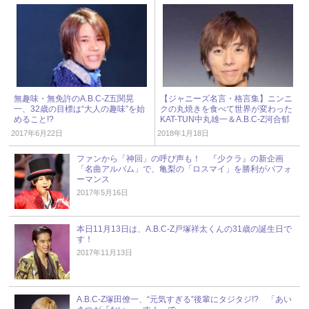
無趣味・無免許のA.B.C-Z五関晃
【ジャニーズ名言・格言集】ニンニ
一、32歳の目標は“大人の趣味”を始
クの丸焼きを食べて世界が変わった
めること!?
KAT-TUN中丸雄一＆A.B.C-Z河合郁
人の深いお言葉
2017年6月22日
2018年1月18日
ファンから「神回」の呼び声も！ 『少クラ』の新企画
「名曲アルバム」で、亀梨の「ロスマイ」を勝利がパフォ
ーマンス
2017年5月16日
本日11月13日は、A.B.C-Z戸塚祥太くんの31歳の誕生日で
す！
2017年11月13日
A.B.C-Z塚田僚一、“元気すぎる”後輩にタジタジ!? 「あい