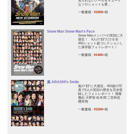
見られないクール＆キュート
なソロショットも要...
一般書籍 :
¥1600
+税
Snow Man Snow Man's Face
Snow Manメンバーの笑顔に大
接近！ 9人の“顔”だけを全
450ショット超コレクションし
た保存版フォトレポート！
一般書籍 :
¥1400
+税
嵐 ARASHI’s Smile
嵐の“顔”に大接近。450超の写
真で5人の笑顔の歴史を完全収
録したフォトレポート！ 相葉
雅紀 大野智 松本潤 二宮和也
櫻井翔
一般書籍 :
¥1500
+税