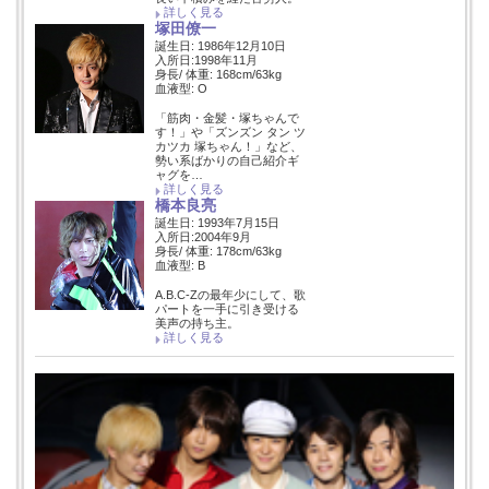
詳しく見る
塚田僚一
誕生日: 1986年12月10日
入所日:1998年11月
身長/ 体重: 168cm/63kg
血液型: O
「筋肉・金髪・塚ちゃんで
す！」や「ズンズン タン ツ
カツカ 塚ちゃん！」など、
勢い系ばかりの自己紹介ギ
ャグを…
詳しく見る
橋本良亮
誕生日: 1993年7月15日
入所日:2004年9月
身長/ 体重: 178cm/63kg
血液型: B
A.B.C-Zの最年少にして、歌
パートを一手に引き受ける
美声の持ち主。
詳しく見る