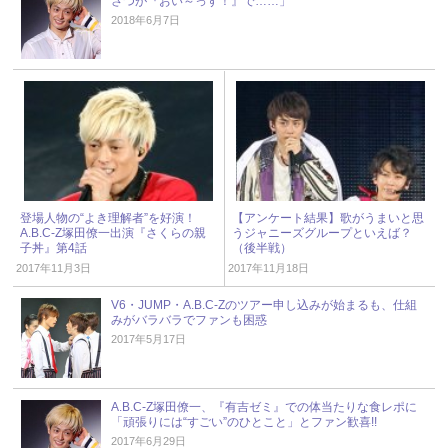
さつが『おい～っす！』で……」
2018年6月7日
登場人物の“よき理解者”を好演！
【アンケート結果】歌がうまいと思
A.B.C-Z塚田僚一出演『さくらの親
うジャニーズグループといえば？
子丼』第4話
（後半戦）
2017年11月3日
2017年11月18日
V6・JUMP・A.B.C-Zのツアー申し込みが始まるも、仕組
みがバラバラでファンも困惑
2017年5月17日
A.B.C-Z塚田僚一、『有吉ゼミ』での体当たりな食レポに
「頑張りには“すごい”のひとこと」とファン歓喜!!
2017年6月29日