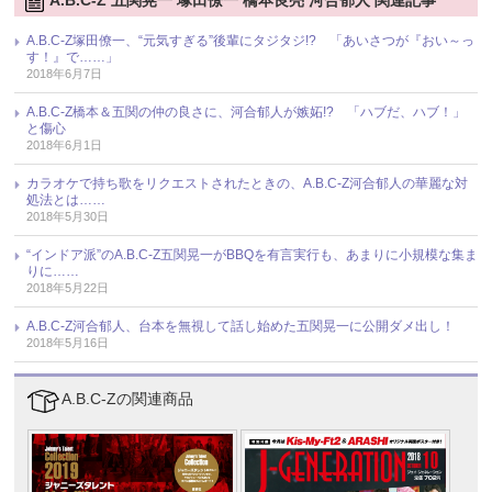
A.B.C-Z塚田僚一、“元気すぎる”後輩にタジタジ!? 「あいさつが『おい～っ
す！』で……」
2018年6月7日
A.B.C-Z橋本＆五関の仲の良さに、河合郁人が嫉妬!? 「ハブだ、ハブ！」
と傷心
2018年6月1日
カラオケで持ち歌をリクエストされたときの、A.B.C-Z河合郁人の華麗な対
処法とは……
2018年5月30日
“インドア派”のA.B.C-Z五関晃一がBBQを有言実行も、あまりに小規模な集ま
りに……
2018年5月22日
A.B.C-Z河合郁人、台本を無視して話し始めた五関晃一に公開ダメ出し！
2018年5月16日
A.B.C-Zの関連商品