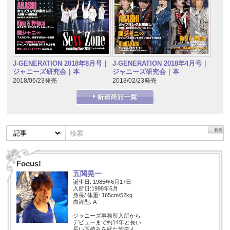
J-GENERATION 2018年8月号｜
J-GENERATION 2018年4月号｜
ジャニーズ研究会｜本
ジャニーズ研究会｜本
2018/06/23発売
2018/02/23発売
Focus!
五関晃一
誕生日: 1985年6月17日
入所日:1998年6月
身長/ 体重: 165cm/52kg
血液型: A
ジャニーズ事務所入所から
デビューまで約14年と長い
長い下積みを経た苦労人。