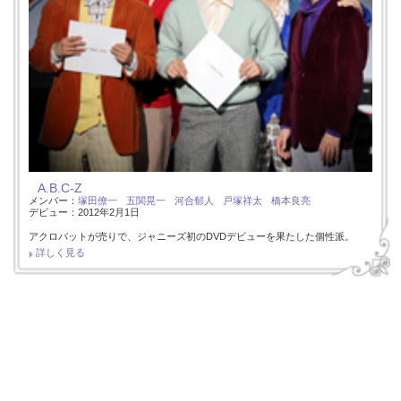
A.B.C-Z
メンバー：
塚田僚一
五関晃一
河合郁人
戸塚祥太
橋本良亮
デビュー：2012年2月1日
アクロバットが売りで、ジャニーズ初のDVDデビューを果たした個性派。
詳しく見る