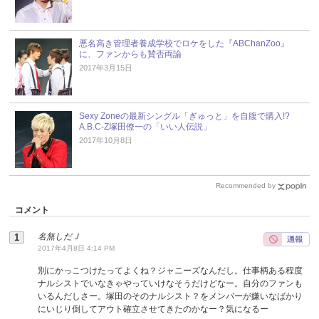
悪名高き管理者養成学校でロケをした『ABChanZoo』
に、ファンからも賛否両論
2017年3月15日
Sexy Zoneの最新シングル「ぎゅっと」を自腹で購入!?
A.B.C-Z塚田僚一の「いい人伝説」
2017年10月8日
Recommended by
コメント
名無しだＪ
2017年4月8日 4:14 PM
別にかっこつけたってよくね？ジャニーズなんだし。仕事柄ある程度
ナルシストでいなきゃやっていけなそうだけどなー。自分のファンも
いるんだしさー。塚田のそのナルシスト？をメンバーが嫌いなばかり
にいじり倒してアウト確立させてきたのかなー？気になるー