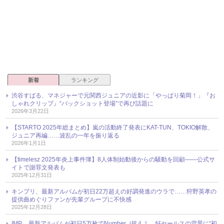
新着
ランキング
渋谷すばる、マネジャーで元関西ジュニアの近影に「やっぱり菊岡！」『お
しゃれクリップ』“バックショット登場”で再び話題に
2026年3月22日
【STARTO 2025年総まとめ】嵐の活動終了発表にKAT-TUN、TOKIO解散、
ジュニア再編……波乱の一年を振り返る
2026年1月1日
【timelesz 2025年炎上事件簿】8人体制始動後からの騒動を回顧――公式サ
イトで謝罪文発表も
2025年12月31日
キンプリ、最新アルバムが初日22万超えの好調発進のウラで……狩野英孝の
提供曲めぐりファンが先輩グループに不快感
2025年12月28日
IMP.、最新アルバムが初日5万枚でNumber_i超え！ 好セールスの背景に“初