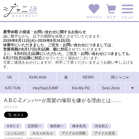
マイページ
ストア
メニュー
夏季休暇 の発送・お問い合わせに関するお知らせ
誠に勝手ながら、以下の期間を休業とさせていただきます。
2026年8月11日(火)~2026年8月16日(日)
休業中にいただきました、ご注文・お問い合わせにつきましては、
営業再開の8月17日(月)以降、順に対応
させていただきます。
また、
8月8日(土)以降にいただいた、ご注文・
お問い合わせにつきましても、
8月17日(月)以降に対応
させていただく場合がございます。
大変ご迷惑をおかけしますが、
何卒ご了承くださいますようお願い申し上げま
す。
V6
KinKi Kids
嵐
NEWS
関ジャニ∞
KAT-TUN
Hey!Say!JUMP
Kis-My-Ft2
Sexy Zone
▼
A.B.C-Zメンバーが黒髪の塚田を嫌がる理由とは……
2017.4.8
A.B.C-Z
五関晃一
塚田僚一
橋本良亮
河合郁人
ぶっちゃけ
わちゃわちゃ
アイドルの言動
アイドル交流