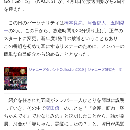
Go！Go！5』（NACK5）が、4月1日で放送開始から2周年
を迎えた。
この日のパーソナリティは
橋本良亮
、
河合郁人
、
五関晃
一
の3人。この日から、放送時間を30分繰り上げ、正午の
スタートに変更。新年度1発目の放送ということもあり、
この番組を初めて耳にするリスナーのために、メンバーの
簡単な自己紹介から始めることとなった。
ジャニーズタレントCollection2019｜ジャニーズ研究会｜本
紹介を任された五関がメンバー一人ひとりを簡単に説明
していき、その中で
塚田僚一
のことを「『金髪、筋肉、塚
ちゃんです』でおなじみの」と説明したことから、話が発
展。河合が「塚ちゃん、黒髪にしたの？」と、塚田が黒髪