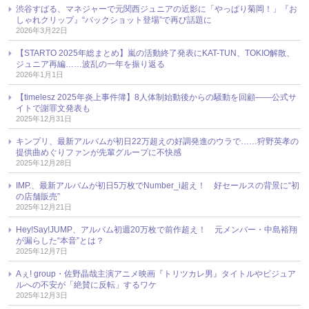
渋谷すばる、マネジャーで元関西ジュニアの近影に「やっぱり菊岡！」『お
しゃれクリップ』“バックショット登場”で再び話題に
2026年3月22日
【STARTO 2025年総まとめ】嵐の活動終了発表にKAT-TUN、TOKIO解散、
ジュニア再編……波乱の一年を振り返る
2026年1月1日
【timelesz 2025年炎上事件簿】8人体制始動後からの騒動を回顧――公式サ
イトで謝罪文発表も
2025年12月31日
キンプリ、最新アルバムが初日22万超えの好調発進のウラで……狩野英孝の
提供曲めぐりファンが先輩グループに不快感
2025年12月28日
IMP.、最新アルバムが初日5万枚でNumber_i超え！ 好セールスの背景に“初
の店舗販売”
2025年12月21日
Hey!Say!JUMP、アルバム初週20万枚で前作超え！ 元メンバー・中島裕翔
が漏らした“本音”とは？
2025年12月7日
Aぇ! group・佐野晶哉主演アニメ映画『トリツカレ男』タイトルやビジュア
ルへの不安が「絶賛に反転」するワケ
2025年12月3日