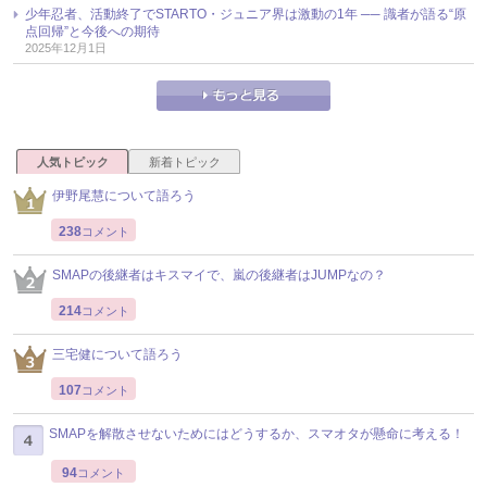
少年忍者、活動終了でSTARTO・ジュニア界は激動の1年 ── 識者が語る“原
点回帰”と今後への期待
2025年12月1日
人気トピック
新着トピック
伊野尾慧について語ろう
238
コメント
SMAPの後継者はキスマイで、嵐の後継者はJUMPなの？
214
コメント
三宅健について語ろう
107
コメント
SMAPを解散させないためにはどうするか、スマオタが懸命に考える！
94
コメント