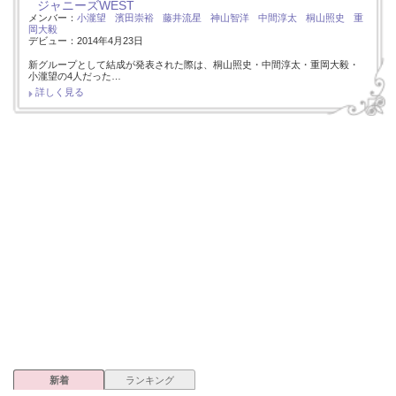
ジャニーズWEST
メンバー：
小瀧望
濱田崇裕
藤井流星
神山智洋
中間淳太
桐山照史
重
岡大毅
デビュー：2014年4月23日
新グループとして結成が発表された際は、桐山照史・中間淳太・重岡大毅・
小瀧望の4人だった…
詳しく見る
新着
ランキング