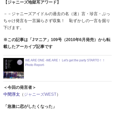
【ジャニーズ地獄耳アワード】
－－ジャニーズアイドルの過去の名（迷）言・珍言・ぶっ
ちゃけ発言を一言漏らさず収集！ 恥ずかしの一言を掘り
下げます。
※この記事は「Jマニア」109号（2010年6月発売）から転
載したアーカイブ記事です
WE ARE ONE -WE ARE！ Let's get the party STARTO！！
Photo Report-
＜今回の発言者＞
中間淳太
（
ジャニーズWEST
）
「急激に恋がしたくなった」