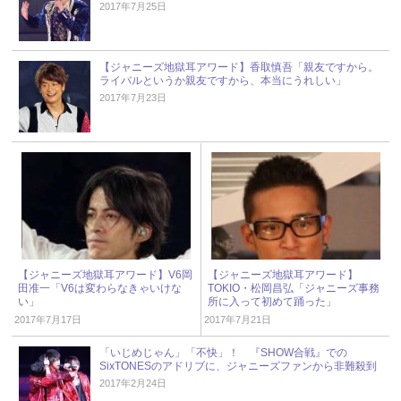
2017年7月25日
【ジャニーズ地獄耳アワード】香取慎吾「親友ですから。
ライバルというか親友ですから、本当にうれしい」
2017年7月23日
【ジャニーズ地獄耳アワード】V6岡
【ジャニーズ地獄耳アワード】
田准一「V6は変わらなきゃいけな
TOKIO・松岡昌弘「ジャニーズ事務
い」
所に入って初めて踊った」
2017年7月17日
2017年7月21日
「いじめじゃん」「不快」！ 『SHOW合戦』での
SixTONESのアドリブに、ジャニーズファンから非難殺到
2017年2月24日