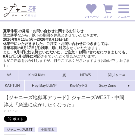
マイページ
ストア
メニュー
夏季休暇 の発送・お問い合わせに関するお知らせ
誠に勝手ながら、以下の期間を休業とさせていただきます。
2026年8月11日(火)~2026年8月16日(日)
休業中にいただきました、ご注文・お問い合わせにつきましては、
営業再開の8月17日(月)以降、順に対応
させていただきます。
また、
8月8日(土)以降にいただいた、ご注文・
お問い合わせにつきましても、
8月17日(月)以降に対応
させていただく場合がございます。
大変ご迷惑をおかけしますが、
何卒ご了承くださいますようお願い申し上げま
す。
V6
KinKi Kids
嵐
NEWS
関ジャニ∞
KAT-TUN
Hey!Say!JUMP
Kis-My-Ft2
Sexy Zone
▼
【ジャニーズ地獄耳アワード】ジャニーズWEST・中間
淳太「急激に恋がしたくなった」
2017.7.28
ジャニーズWEST
中間淳太