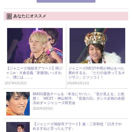
あなたにオススメ
【ジャニーズ地獄耳アワード】関ジ
ジャニーズWEST中間が神山をべた
ャニ∞・大倉忠義「刺激強いっすわ
褒めするも、「ただの金持ってるオ
～、僕には……」
ジサン」とツッコミ！
2017年6月25日
2018年6月11日
BMSG選抜チームを「本当にヤバい」「音が見える」と絶
賛！ WEST.・神山智洋、『音楽の日』ダンス企画の余韻
冷めず « ジャニーズ研究会
2025年8月8日
【ジャニーズ地獄耳アワード】嵐・二宮和也「12月でや
めますねと言ったんです」