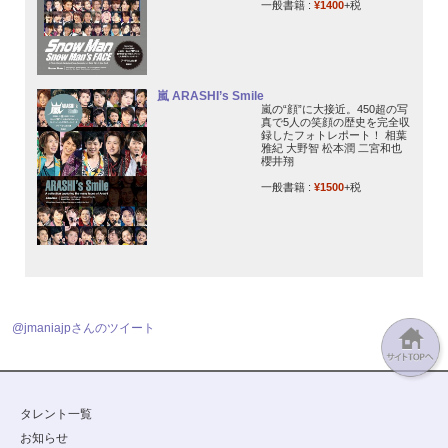
一般書籍 :
¥1400
+税
嵐 ARASHI’s Smile
嵐の“顔”に大接近。450超の写
真で5人の笑顔の歴史を完全収
録したフォトレポート！ 相葉
雅紀 大野智 松本潤 二宮和也
櫻井翔
一般書籍 :
¥1500
+税
@jmaniajpさんのツイート
タレント一覧
お知らせ