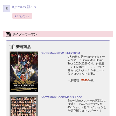
嵐について語ろう
93
コメント
サイゾーウーマン
新着商品
Snow Man NEW STARDOM
9人の絆を見せつけた5大ドー
ムツアー「Snow Man Dome
Tour 2025-2026 ON」を徹底
フォトレポート！ ここでしか
見られないクール＆キュート
なソロショットも要...
一般書籍 :
¥1600
+税
Snow Man Snow Man's Face
Snow Manメンバーの笑顔に大
接近！ 9人の“顔”だけを全
450ショット超コレクションし
た保存版フォトレポート！