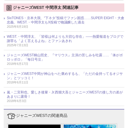
ジャニーズWEST 中間淳太 関連記事
SixTONES・京本大我、“下ネタ”投稿でファン困惑……SUPER EIGHT・大倉
忠義、WEST.・中間淳太もX投稿で物議醸した過去
2025年8月19日
WEST.・中間淳太、「皆様は何よりも大切な存在」――熱愛報道をブログで
謝罪も「よく言えるよね」とファンあきれ
2025年7月13日
ジャニーズWEST桐山照史、『マリウス』主演の苦しみを吐露……「体がボ
ロッボロ」「毎日号泣」
2018年6月17日
ジャニーズWEST中間が神山をべた褒めするも、「ただの金持ってるオジサ
ン」とツッコミ！
2018年6月11日
嵐・二宮和也、愛しき後輩・Jr.西畑大吾とジャニーズWESTの接し方の差が
あまりに露骨！
2018年6月3日
ジャニーズWESTの関連商品