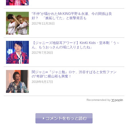
“不仲”が囁かれたMr.KING平野＆永瀬、今の関係は良
好？ 「嫉妬してた」と衝撃発言も
2017年11月26日
【ジャニーズ地獄耳アワード】KinKi Kids・堂本剛「う～
ん、もうおっさんの域に入りましたね」
2017年7月26日
関ジャニ∞『ジャニ勉』ロケ、渋谷すばると女性ファン
の“奇跡”に横山裕も興奮！
2018年6月17日
Recommended by