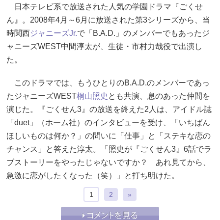
日本テレビ系で放送された人気の学園ドラマ『ごくせ
ん』。2008年4月～6月に放送された第3シリーズから、当
時関西
ジャニーズJr.
で「B.A.D.」のメンバーでもあったジ
ャニーズWEST中間淳太が、生徒・市村力哉役で出演し
た。
このドラマでは、もうひとりのB.A.D.のメンバーであっ
たジャニーズWEST
桐山照史
とも共演、息のあった仲間を
演じた。『ごくせん3』の放送を終えた2人は、アイドル誌
「duet」（ホーム社）のインタビューを受け、「いちばん
ほしいものは何か？」の問いに「仕事」と「ステキな恋の
チャンス」と答えた淳太。「照史が『ごくせん3』6話でラ
ブストーリーをやったじゃないですか？ あれ見てから、
急激に恋がしたくなった（笑）」と打ち明けた。
1
2
»