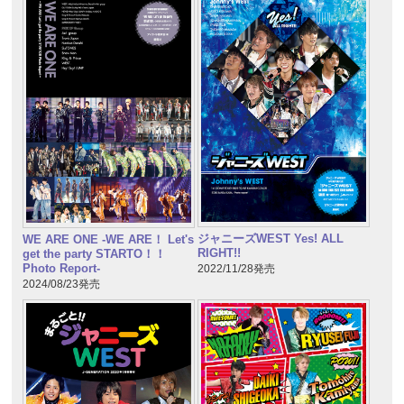
ジャニーズWEST Yes! ALL
WE ARE ONE -WE ARE！ Let's
RIGHT!!
get the party STARTO！！
Photo Report-
2022/11/28発売
2024/08/23発売