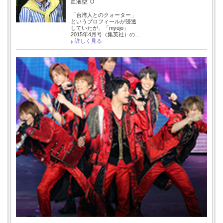
血液型: O
「台湾人とのクォーター」
というプロフィールが浸透
していたが、「myojo」
2015年4月号（集英社）の…
詳しく見る