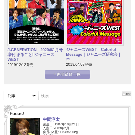
ジャニーズWEST Colorful
J-GENERATION 2020年1月号
Message｜ジャニーズ研究会｜
増刊 まるごと!!ジャニーズ
本
WEST
2019/04/08発売
2019/12/12発売
Focus!
中間淳太
誕生日: 1987年10月21日
入所日:2003年2月
身長/ 体重: 175cm/60kg