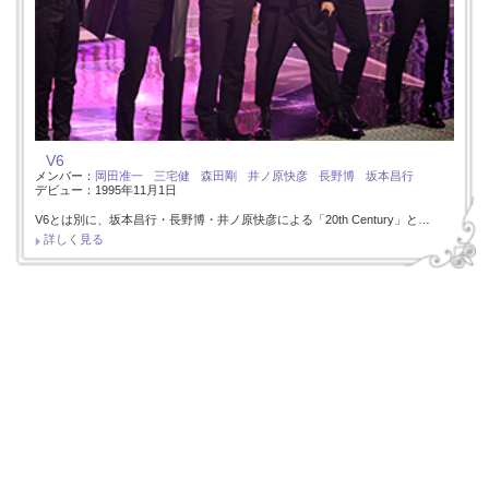
V6
メンバー：
岡田准一
三宅健
森田剛
井ノ原快彦
長野博
坂本昌行
デビュー：1995年11月1日
V6とは別に、坂本昌行・長野博・井ノ原快彦による「20th Century」と…
詳しく見る