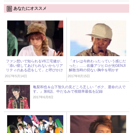
あなたにオススメ
ファン想いで知られるV6三宅健が、
「オレは今終わったっていう感じだ
「添い寝してあげられないからリア
った」……佐藤アツヒロが光GENJI
リティのある恋をして」と呼びかけ
解散当時の切ない胸中を明かす
2017年5月14日
2017年8月15日
亀梨和也＆山下智久の見どころ乏しい『ボク、運命の人で
す。』第8話、中だるみで視聴率最低を記録
2017年6月8日