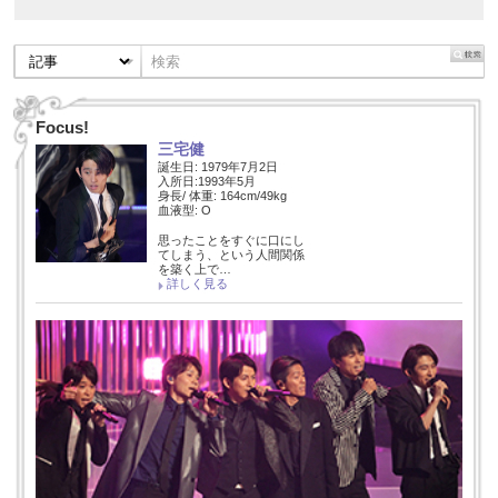
Focus!
三宅健
誕生日: 1979年7月2日
入所日:1993年5月
身長/ 体重: 164cm/49kg
血液型: O
思ったことをすぐに口にし
てしまう、という人間関係
を築く上で…
詳しく見る