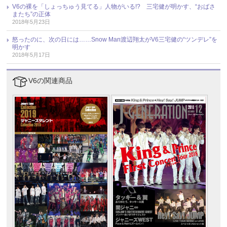
V6の裸を「しょっちゅう見てる」人物がいる!? 三宅健が明かす、“おばさ
またち”の正体
2018年5月23日
怒ったのに、次の日には……Snow Man渡辺翔太がV6三宅健の“ツンデレ”を
明かす
2018年5月17日
V6の関連商品