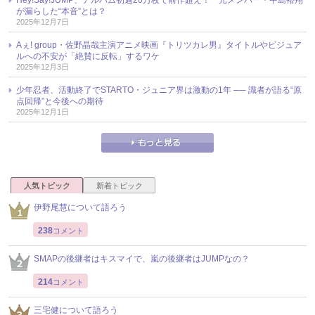
が漏らした“本音”とは？
2025年12月7日
Aぇ! group・佐野晶哉主演アニメ映画『トリツカレ男』タイトルやビジュア
ルへの不安が「絶賛に反転」するワケ
2025年12月3日
少年忍者、活動終了でSTARTO・ジュニア界は激動の1年 ── 識者が語る“原
点回帰”と今後への期待
2025年12月1日
人気トピック
新着トピック
伊野尾慧について語ろう
238
コメント
SMAPの後継者はキスマイで、嵐の後継者はJUMPなの？
214
コメント
三宅健について語ろう