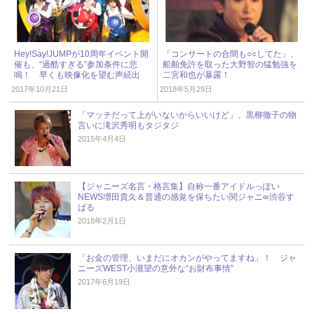
Hey!Say!JUMPが10周年イベント開
「コンサートの合間も○○してた」、
催も、“過酷すぎる”参加条件に悲
船舶免許を取った大野智の猛勉強を
鳴！ 早くも映像化を望む声続出
二宮和也が暴露！
2017年10月21日
2018年5月29日
「マッチだって上がいないからいいけど」、黒柳徹子の物
言いに滝沢秀明もタジタジ
2015年4月4日
【ジャニーズ名言・格言集】自称一番アイドルっぽい
NEWS増田貴久＆普通の感覚を保ちたい関ジャニ∞渋谷す
ばる
2018年2月1日
「お金の管理、いまだにオカンがやってますね」！ ジャ
ニーズWEST小瀧望の意外な“お財布事情”
2017年6月19日