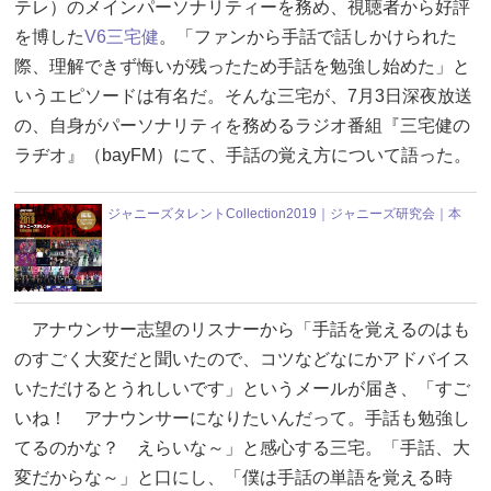
テレ）のメインパーソナリティーを務め、視聴者から好評
を博した
V6
三宅健
。「ファンから手話で話しかけられた
際、理解できず悔いが残ったため手話を勉強し始めた」と
いうエピソードは有名だ。そんな三宅が、7月3日深夜放送
の、自身がパーソナリティを務めるラジオ番組『三宅健の
ラヂオ』（bayFM）にて、手話の覚え方について語った。
ジャニーズタレントCollection2019｜ジャニーズ研究会｜本
アナウンサー志望のリスナーから「手話を覚えるのはも
のすごく大変だと聞いたので、コツなどなにかアドバイス
いただけるとうれしいです」というメールが届き、「すご
いね！ アナウンサーになりたいんだって。手話も勉強し
てるのかな？ えらいな～」と感心する三宅。「手話、大
変だからな～」と口にし、「僕は手話の単語を覚える時