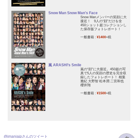
Snow Man Snow Man's Face
Snow Manメンバーの笑顔に大
接近！ 9人の“顔”だけを全
450ショット超コレクションし
た保存版フォトレポート！
一般書籍 :
¥1400
+税
嵐 ARASHI’s Smile
嵐の“顔”に大接近。450超の写
真で5人の笑顔の歴史を完全収
録したフォトレポート！ 相葉
雅紀 大野智 松本潤 二宮和也
櫻井翔
一般書籍 :
¥1500
+税
@jmaniajpさんのツイート