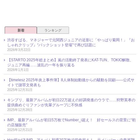
新着
ランキング
渋谷すばる、マネジャーで元関西ジュニアの近影に「やっぱり菊岡！」『お
しゃれクリップ』“バックショット登場”で再び話題に
2026年3月22日
【STARTO 2025年総まとめ】嵐の活動終了発表にKAT-TUN、TOKIO解散、
ジュニア再編……波乱の一年を振り返る
2026年1月1日
【timelesz 2025年炎上事件簿】8人体制始動後からの騒動を回顧――公式サ
イトで謝罪文発表も
2025年12月31日
キンプリ、最新アルバムが初日22万超えの好調発進のウラで……狩野英孝の
提供曲めぐりファンが先輩グループに不快感
2025年12月28日
IMP.、最新アルバムが初日5万枚でNumber_i超え！ 好セールスの背景に“初
の店舗販売”
2025年12月21日
Hey!Say!JUMP、アルバム初週20万枚で前作超え！ 元メンバー・中島裕翔