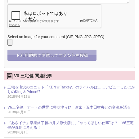
Select an image for your comment (GIF, PNG, JPG, JPEG):
V6 三宅健 関連記事
三宅＆滝沢のユニット「KEN☆Tackey」のライバルは……デビューしたばか
りのKing＆Prince!?
2018年6月13日
V6三宅健、アートの世界に興味津々!? 画家・五木田智央との交流を語る
2018年6月10日
『あさイチ』卒業終了後の井ノ原快彦に、“やってほしい仕事”は？ V6三宅
健が真剣に考える！
2018年6月1日