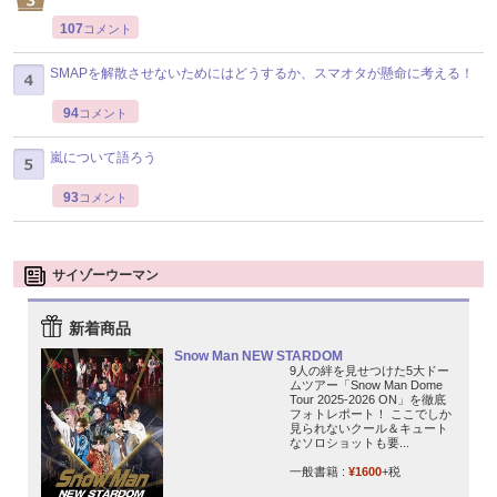
107
コメント
SMAPを解散させないためにはどうするか、スマオタが懸命に考える！
94
コメント
嵐について語ろう
93
コメント
サイゾーウーマン
新着商品
Snow Man NEW STARDOM
9人の絆を見せつけた5大ドー
ムツアー「Snow Man Dome
Tour 2025-2026 ON」を徹底
フォトレポート！ ここでしか
見られないクール＆キュート
なソロショットも要...
一般書籍 :
¥1600
+税