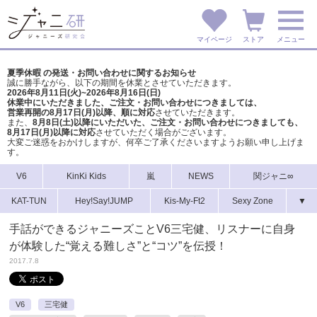
マイページ
ストア
メニュー
夏季休暇 の発送・お問い合わせに関するお知らせ
誠に勝手ながら、以下の期間を休業とさせていただきます。
2026年8月11日(火)~2026年8月16日(日)
休業中にいただきました、ご注文・お問い合わせにつきましては、
営業再開の8月17日(月)以降、順に対応
させていただきます。
また、
8月8日(土)以降にいただいた、ご注文・
お問い合わせにつきましても、
8月17日(月)以降に対応
させていただく場合がございます。
大変ご迷惑をおかけしますが、
何卒ご了承くださいますようお願い申し上げま
す。
V6
KinKi Kids
嵐
NEWS
関ジャニ∞
KAT-TUN
Hey!Say!JUMP
Kis-My-Ft2
Sexy Zone
▼
手話ができるジャニーズことV6三宅健、リスナーに自身
が体験した“覚える難しさ”と“コツ”を伝授！
2017.7.8
V6
三宅健