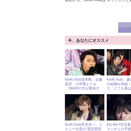
今、あなたにオススメ
KinKi Kids堂本剛、近藤
KinKi Kids
真彦・少年隊よりも
の結婚を祝福
「SMAPの方が緊張す
で「とても喜
る」と本音ポロリ！
「おめでたい
ージ
KinKi Kids堂本光一、ジ
Kis-My-Ft2
ャニー社長の“英語習得
ァンからの手