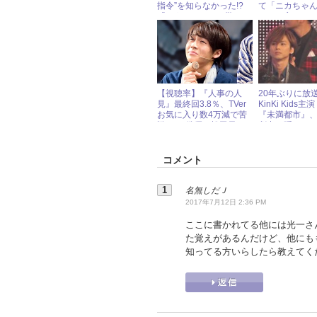
指令”を知らなかった!?
て「ニカちゃ
「そうなん？」と驚き
ツ」と言いた
【視聴率】『人事の人
20年ぶりに放
見』最終回3.8％、TVer
KinKi Kids
お気に入り数4万減で苦
『未満都市』
戦……“俳優・松田元
劇中に隠された
太”の評判は？ « ジャニ
タ”に夢中!?
ーズ研究会
コメント
名無しだＪ
2017年7月12日 2:36 PM
ここに書かれてる他には光一さ
た覚えがあるんだけど、他にも
知ってる方いらしたら教えてく