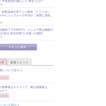
・中島裕翔が漏らした“本音”とは？
7日
oup・佐野晶哉主演アニメ映画『トリツカレ
ルやビジュアルへの不安が「絶賛に反転」
3日
活動終了でSTARTO・ジュニア界は激動の
識者が語る“原点回帰”と今後への期待
1日
ック
新着トピック
慧について語ろう
メント
Pの後継者はキスマイで、嵐の後継者は
Pなの？
メント
について語ろう