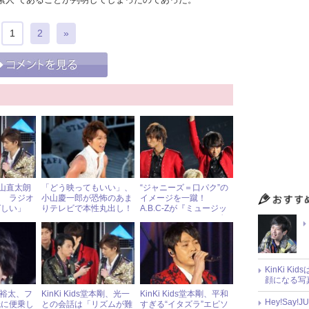
1
2
»
、森山直太朗
「どう映ってもいい」、
“ジャニーズ＝口パク”の
！ ラジオ
小山慶一郎が恐怖のあま
イメージを一蹴！
ばしい」
りテレビで本性丸出し！
A.B.C-Zが『ミュージッ
」とメッセ
クステーション』でダン
ス＆生歌を披露！
KinKi K
顔になる写
玉森裕太、フ
KinKi Kids堂本剛、光一
KinKi Kids堂本剛、平和
Hey!Sa
紙に便乗し
との会話は「リズムが難
すぎる“イタズラ”エピソ