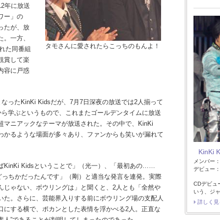
2年に放送
ワー」の
ったが、放
た。一方、
タモさんに愛されたらこっちのもんよ！
された同番組
観賞して楽
内容に戸惑
たKinKi Kidsだが、7月7日深夜の放送では2人揃って
ロから学ぶというもので、これまたゴールデンタイムに放送
マニアックなテーマが放送された。その中で、KinKi
がわかるような場面が多々あり、ファンからも笑いが漏れて
KinKi 
メンバー
nKi Kidsということで」（光一）、「最初あの……
デビュー：1
ングかどっちかだったんです」（剛）と適当な発言を連発。実際
CDデビュ
んじゃない、ボウリングは」と聞くと、2人とも「全然や
いう、ジ
いた。さらに、芸能界入りする前にボウリング場の支配人
詳しく見
口にする横で、ポカンとした表情を浮かべる2人。正直な
ングど素人”であることが判明してしまったのであった。