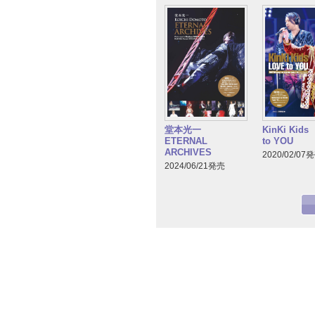
堂本光一
KinKi Kid
ETERNAL
to YOU
ARCHIVES
2020/02/07
2024/06/21発売