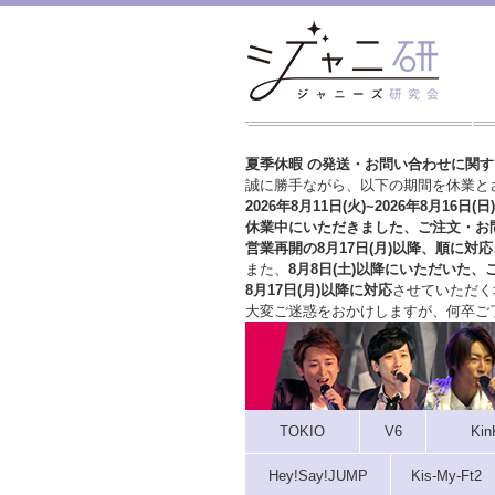
夏季休暇 の発送・お問い合わせに関
誠に勝手ながら、以下の期間を休業と
2026年8月11日(火)~2026年8月16日(日)
休業中にいただきました、ご注文・お
営業再開の8月17日(月)以降、順に対応
また、
8月8日(土)以降にいただいた、
8月17日(月)以降に対応
させていただく
大変ご迷惑をおかけしますが、
何卒ご
TOKIO
V6
Kin
Hey!Say!JUMP
Kis-My-Ft2