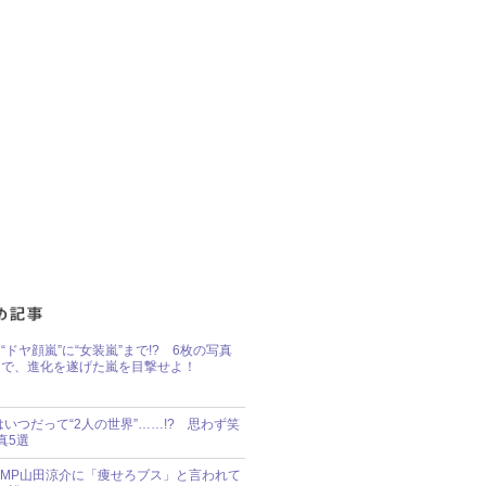
“ドヤ顔嵐”に“女装嵐”まで!? 6枚の写真
で、進化を遂げた嵐を目撃せよ！
idsはいつだって“2人の世界”……!? 思わず笑
真5選
y!JUMP山田涼介に「痩せろブス」と言われて