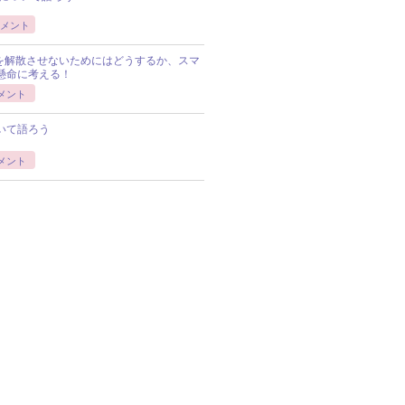
メント
Pを解散させないためにはどうするか、スマ
懸命に考える！
メント
いて語ろう
メント