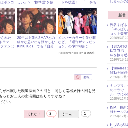
しまったの
んはポンコ
しい」!? “標準語”を使
ードを披露！ 「○○をち
い放題
う相方にツッコミ
ょっと出すとか……」
新着
渋谷すばる
「やっぱり
ョット登場
送された
20年以上前のSMAPとの
メンバーカラーや並び順
2026年3月2
主演ドラマ
細かな思い出を懐かしむ
など、「週刊ザテレビジ
、ファンは
KinKi Kids、でも「自分
ョン」の“神”構成に
【START
“小ネ
らの曲は覚えてない」
SMAPファンが感謝！
KAT-TU
Recommended by
年を振り返
2026年1月1
【timel
騒動を回顧
2025年12月
キンプリ、
のウラで…
んが出演した廃道探索？の回と、同じく南極旅行の回を見
ループに不
もっとお二人の出演回はありますかね？
2025年12月
ださい。
IMP.、最
好セールス
2
1
それな！
うーん…
2025年12月
Hey!Sa