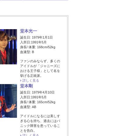
堂本光一
誕生日: 1979年1月1日
入所日:1991年5月
身長/ 体重: 168cm/52kg
血液型: B
ファンのみならず、多くの
アイドルが「ジャニーズに
おける王子様」として名を
挙げる正統派。
詳しく見る
堂本剛
誕生日: 1979年4月10日
入所日:1991年5月
身長/ 体重: 165cm/52kg
血液型: AB
アイドルになるには美しす
ぎる心を持ち、過去にはパ
ニック障害を患っているこ
とを告白。
詳しく見る