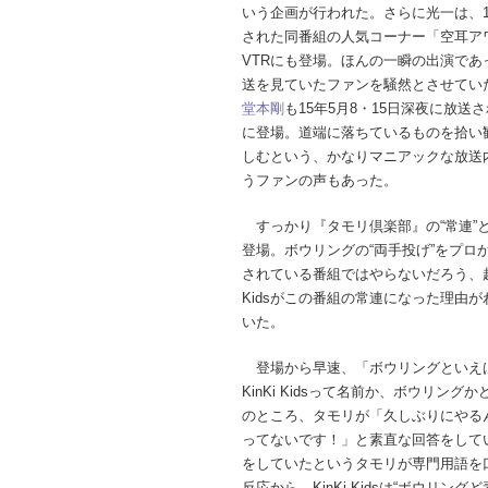
いう企画が行われた。さらに光一は、1
された同番組の人気コーナー「空耳ア
VTRにも登場。ほんの一瞬の出演であ
送を見ていたファンを騒然とさせてい
堂本剛
も15年5月8・15日深夜に放送
に登場。道端に落ちているものを拾い
しむという、かなりマニアックな放送
うファンの声もあった。
すっかり『タモリ倶楽部』の“常連”となっ
登場。ボウリングの“両手投げ”をプ
されている番組ではやらないだろう、超
Kidsがこの番組の常連になった理由
いた。
登場から早速、「ボウリングといえばKi
KinKi Kidsって名前か、ボウリ
のところ、タモリが「久しぶりにやる
ってないです！」と素直な回答をして
をしていたというタモリが専門用語を
反応から、KinKi Kidsは“ボウリ