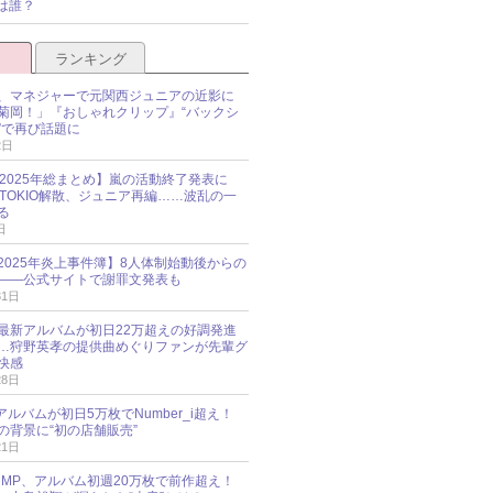
は誰？
ランキング
、マネジャーで元関西ジュニアの近影に
菊岡！」『おしゃれクリップ』“バックシ
”で再び話題に
2日
O 2025年総まとめ】嵐の活動終了発表に
N、TOKIO解散、ジュニア再編……波乱の一
る
日
esz 2025年炎上事件簿】8人体制始動後からの
――公式サイトで謝罪文発表も
31日
最新アルバムが初日22万超えの好調発進
…狩野英孝の提供曲めぐりファンが先輩グ
快感
28日
新アルバムが初日5万枚でNumber_i超え！
の背景に“初の店舗販売”
21日
y!JUMP、アルバム初週20万枚で前作超え！