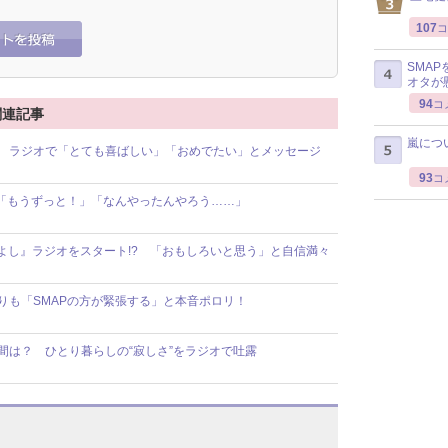
107
コ
SMA
オタが
94
コ
 関連記事
嵐につ
祝福！ ラジオで「とても喜ばしい」「おめでたい」とメッセージ
93
コ
験!? 「もうずっと！」「なんやったんやろう……」
『Wつよし』ラジオをスタート!? 「おもしろいと思う」と自信満々
年隊よりも「SMAPの方が緊張する」と本音ポロリ！
思う瞬間は？ ひとり暮らしの“寂しさ”をラジオで吐露