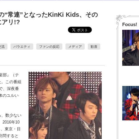
常連”となったKinKi Kids、その
アリ!?
Focus!
交流
バラエティ
ファンの反応
メディア
歓喜
楽部』（テ
た。この番組
で、深夜番
体のユルい
する、数少ない
016年10
し、東京・目
訪問すると