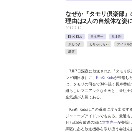
なぜか『タモリ倶楽部』の“
理由は2人の自然体な姿に
2017.7.12
KinKi Kids
堂本光一
堂本剛
ざわつき
わちゃわちゃ
アイドル
爆笑
7月7日深夜に放送された『タモリ倶
レビ朝日系）に、
KinKi Kids
が登場し
は、タモリの司会で34年続く長寿番組
組らしいマニアックな企画と、番組全
空気感が人気である。
KinKi Kidsはこの番組に度々出演
ジャニーズアイドルでもある。最近も、2
月7日深夜放送の回に
堂本光一
が登場
黒区にある放送機器を取り扱う会社を