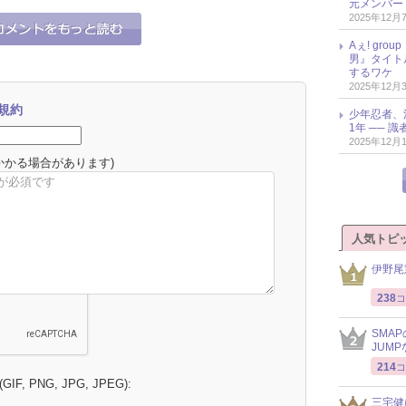
元メンバー
2025年12月
Aぇ! gr
男』タイト
するワケ
2025年12月
規約
少年忍者、
1年 ── 
2025年12月
かかる場合があります)
人気トピ
伊野尾
238
コ
SMA
JUM
214
コ
 (GIF, PNG, JPG, JPEG):
三宅健