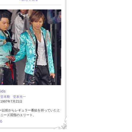
Kids
：
堂本剛
堂本光一
997年7月21日
ー以前からレギュラー番組を持っていたと
ャニーズ屈指のエリート。
る