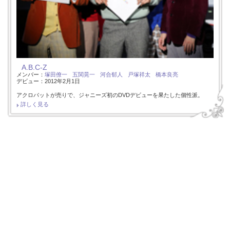
A.B.C-Z
メンバー：
塚田僚一
五関晃一
河合郁人
戸塚祥太
橋本良亮
デビュー：2012年2月1日
アクロバットが売りで、ジャニーズ初のDVDデビューを果たした個性派。
詳しく見る