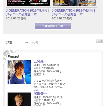
J-GENERATION 2018年8月号｜
J-GENERATION 2018年4月号｜
ジャニーズ研究会｜本
ジャニーズ研究会｜本
2018/06/23発売
2018/02/23発売
Focus!
五関晃一
誕生日: 1985年6月17日
入所日:1998年6月
身長/ 体重: 165cm/52kg
血液型: A
ジャニーズ事務所入所から
デビューまで約14年と長い
長い下積みを経た苦労人。
詳しく見る
塚田僚一
誕生日: 1986年12月10日
入所日:1998年11月
身長/ 体重: 168cm/63kg