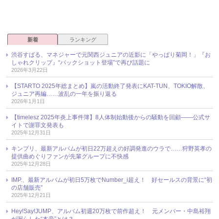
新着
ランキング
渋谷すばる、マネジャーで元関西ジュニアの近影に「やっぱり菊岡！」『お
しゃれクリップ』“バックショット登場”で再び話題に
2026年3月22日
【STARTO 2025年総まとめ】嵐の活動終了発表にKAT-TUN、TOKIO解散、
ジュニア再編……波乱の一年を振り返る
2026年1月1日
【timelesz 2025年炎上事件簿】8人体制始動後からの騒動を回顧――公式サ
イトで謝罪文発表も
2025年12月31日
キンプリ、最新アルバムが初日22万超えの好調発進のウラで……狩野英孝の
提供曲めぐりファンが先輩グループに不快感
2025年12月28日
IMP.、最新アルバムが初日5万枚でNumber_i超え！ 好セールスの背景に“初
の店舗販売”
2025年12月21日
Hey!Say!JUMP、アルバム初週20万枚で前作超え！ 元メンバー・中島裕翔
が漏らした“本音”とは？