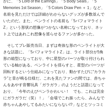
かに、「5 Lord of the Earrings」「5 Body Seals」「5
Memories 1st Season」「5 Colors Draw Pen ＋ 1」など、
名前を見ただけでは詳細がわからないグッズが多数並んで
いたのだ。また、ペンライトの名前も「5パフォマライト
Z」という形状の想像がつかない名称になっており、ネッ
ト上ではあれこれ想像を巡らせるファンが多かった。
そしてプレ販売当日、まずは奇抜な形のペンライトが大
きな話題に。「5パフォマライトZ」は、ライト部分が5角
形の箱型になっており、中に星型のパーツが取り付けられ
ている軸がある。ペンライトを揺らすと、星型のパーツが
回転するという仕組みになっており、動かすたびに“カラカ
ラ”と音が鳴る仕様だ。これを見たファンの間では、赤ちゃ
んをあやす音響玩具「ガラガラ」のようだと話題になって
おり、「今年のえびペンラかわいい！ でも、これは完全
にガラガラだ（笑）！」「会場でこれ振ったら、みんなで
赤ちゃんあやしてるみたいにならない!?」などとツッコミ