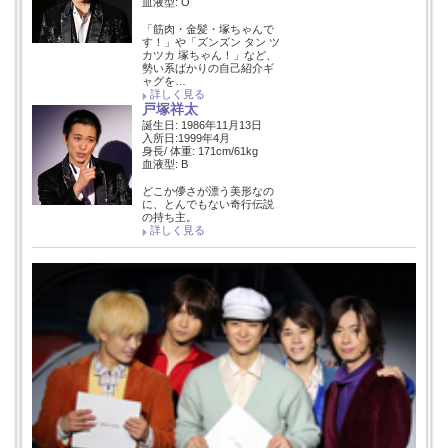
血液型: O
「筋肉・金髪・塚ちゃんで
す！」や「ズンズン タン ツ
カツカ 塚ちゃん！」など、
勢い系ばかりの自己紹介ギ
ャグを…
詳しく見る
戸塚祥太
誕生日: 1986年11月13日
入所日:1999年4月
身長/ 体重: 171cm/61kg
血液型: B
どこか儚さが漂う美形なの
に、とんでもない奇行伝説
の持ち主。
詳しく見る