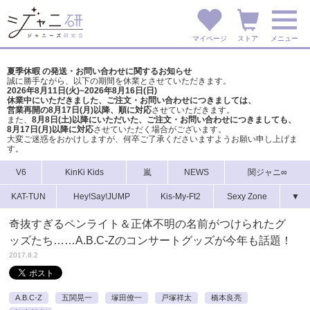
マイページ
ストア
メニュー
夏季休暇 の発送・お問い合わせに関するお知らせ
誠に勝手ながら、以下の期間を休業とさせていただきます。
2026年8月11日(火)~2026年8月16日(日)
休業中にいただきました、ご注文・お問い合わせにつきましては、
営業再開の8月17日(月)以降、順に対応
させていただきます。
また、
8月8日(土)以降にいただいた、ご注文・
お問い合わせにつきましても、
8月17日(月)以降に対応
させていただく場合がございます。
大変ご迷惑をおかけしますが、
何卒ご了承くださいますようお願い申し上げま
す。
V6
KinKi Kids
嵐
NEWS
関ジャニ∞
KAT-TUN
Hey!Say!JUMP
Kis-My-Ft2
Sexy Zone
▼
奇抜すぎるペンライト＆正体不明の名前がつけられたグ
ッズたち……A.B.C-Zのコンサートグッズが今年も話題！
2017.8.2
A.B.C-Z
五関晃一
塚田僚一
戸塚祥太
橋本良亮