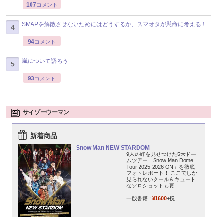
107
コメント
SMAPを解散させないためにはどうするか、スマオタが懸命に考える！
94
コメント
嵐について語ろう
93
コメント
サイゾーウーマン
新着商品
Snow Man NEW STARDOM
9人の絆を見せつけた5大ドー
ムツアー「Snow Man Dome
Tour 2025-2026 ON」を徹底
フォトレポート！ ここでしか
見られないクール＆キュート
なソロショットも要...
一般書籍 :
¥1600
+税