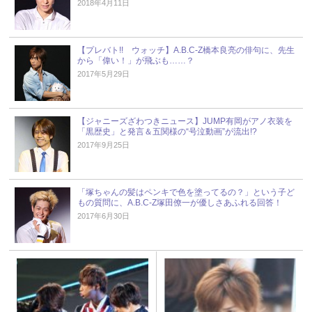
2018年4月11日
【プレバト!! ウォッチ】A.B.C-Z橋本良亮の俳句に、先生
から「偉い！」が飛ぶも……？
2017年5月29日
【ジャニーズざわつきニュース】JUMP有岡がアノ衣装を
「黒歴史」と発言＆五関様の“号泣動画”が流出!?
2017年9月25日
「塚ちゃんの髪はペンキで色を塗ってるの？」という子ど
もの質問に、A.B.C-Z塚田僚一が優しさあふれる回答！
2017年6月30日