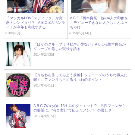
「マジカルLOVEスティック」が突
A.B.C-Z橋本良亮、他の4人の印象を
然トレンド入り!? A.B.C-Zのペンラ
「デビューできない人たち」とぶっ
イトが今年も奇抜すぎる
ちゃけ
2018年6月6日
2015年5月14日
「ほかのグループより歓声が少ない」A.B.C-Z橋本良亮が
グループの厳しい現状を語る
2014年2月3日
【うちわを作ってみよう前編】ジャニーズのうちわ職人に
聞く、ファンサもらえるうちわのポイント！
2017年4月1日
A.B.C-Zのために13キロのダイエット!? 男性ファンから
の要望に、“有言実行”で応えたメンバーの優しさ
2017年9月15日