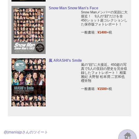
Snow Man Snow Man's Face
Snow Manメンバーの笑顔に大
接近！ 9人の“顔”だけを全
450ショット超コレクションし
た保存版フォトレポート！
一般書籍 :
¥1400
+税
嵐 ARASHI’s Smile
嵐の“顔”に大接近。450超の写
真で5人の笑顔の歴史を完全収
録したフォトレポート！ 相葉
雅紀 大野智 松本潤 二宮和也
櫻井翔
一般書籍 :
¥1500
+税
@jmaniajpさんのツイート