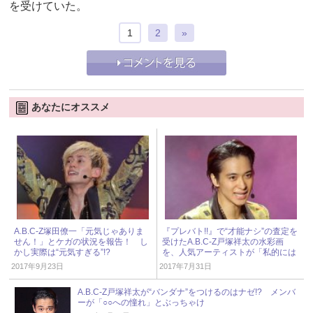
を受けていた。
1
2
»
あなたにオススメ
A.B.C-Z塚田僚一「元気じゃありま
『プレバト!!』で“才能ナシ”の査定を
せん！」とケガの状況を報告！ し
受けたA.B.C-Z戸塚祥太の水彩画
かし実際は“元気すぎる”!?
を、人気アーティストが「私的には
有望！」と大絶賛！
2017年9月23日
2017年7月31日
A.B.C-Z戸塚祥太が“バンダナ”をつけるのはナゼ!? メンバ
ーが「○○への憧れ」とぶっちゃけ