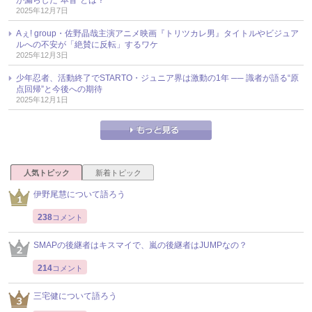
2025年12月7日
Aぇ! group・佐野晶哉主演アニメ映画『トリツカレ男』タイトルやビジュア
ルへの不安が「絶賛に反転」するワケ
2025年12月3日
少年忍者、活動終了でSTARTO・ジュニア界は激動の1年 ── 識者が語る“原
点回帰”と今後への期待
2025年12月1日
人気トピック
新着トピック
伊野尾慧について語ろう
238
コメント
SMAPの後継者はキスマイで、嵐の後継者はJUMPなの？
214
コメント
三宅健について語ろう