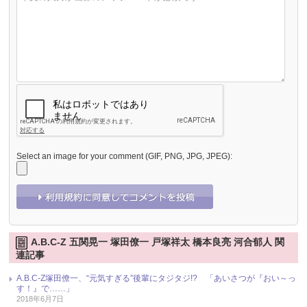
Select an image for your comment (GIF, PNG, JPG, JPEG):
A.B.C-Z 五関晃一 塚田僚一 戸塚祥太 橋本良亮 河合郁人 関
連記事
A.B.C-Z塚田僚一、“元気すぎる”後輩にタジタジ!? 「あいさつが『おい～っ
す！』で……」
2018年6月7日