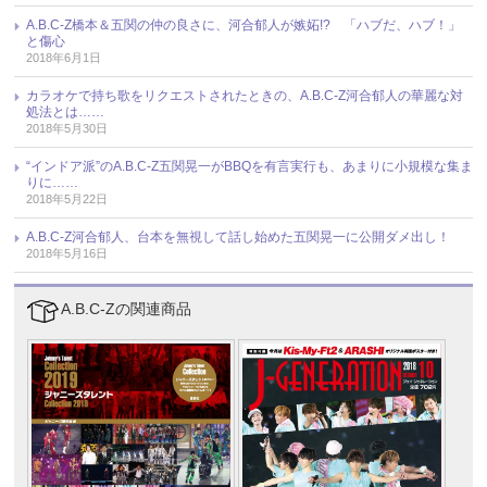
A.B.C-Z橋本＆五関の仲の良さに、河合郁人が嫉妬!? 「ハブだ、ハブ！」
と傷心
2018年6月1日
カラオケで持ち歌をリクエストされたときの、A.B.C-Z河合郁人の華麗な対
処法とは……
2018年5月30日
“インドア派”のA.B.C-Z五関晃一がBBQを有言実行も、あまりに小規模な集ま
りに……
2018年5月22日
A.B.C-Z河合郁人、台本を無視して話し始めた五関晃一に公開ダメ出し！
2018年5月16日
A.B.C-Zの関連商品