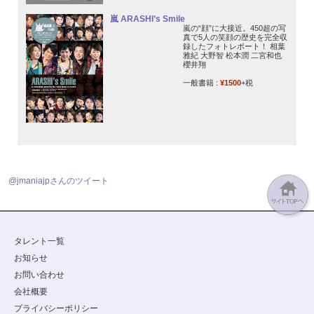
嵐 ARASHI’s Smile
嵐の“顔”に大接近。450超の写
真で5人の笑顔の歴史を完全収
録したフォトレポート！ 相葉
雅紀 大野智 松本潤 二宮和也
櫻井翔
一般書籍 :
¥1500
+税
@jmaniajpさんのツイート
タレント一覧
お知らせ
お問い合わせ
会社概要
プライバシーポリシー