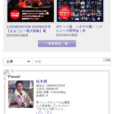
ポケット版 ハタチの嵐！｜ジ
J-GENERATION 2025年8月号
ャニーズ研究会｜本
【まるごと一冊大特集】嵐
2021/05/14発売
2025/06/23発売
Focus!
松本潤
誕生日: 1983年8月30日
入所日:1996年5月
身長/ 体重: 173cm/59kg
血液型: A
華々しいデビューとは裏腹
に人気低迷していたグルー
プを“キャラ変”という…
詳しく見る