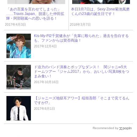
「あの言葉を言わせてしまった」
本日3月7日は、Sexy Zone菊池風磨
……Travis Japan、脱退した仲田拡
くんの23歳の誕生日です！
輝・阿部顕嵐への思いを語る！
2017年4月3日
2018年3月7日
Kis-My-Ft2千賀健永が「先輩に殴られた」過去を告白する
も、ファンからは賛否両論！
2017年12月4日
ド迫力のバンド演奏とポップなダンス！ 関ジャニ∞5大
ドームツアー『ジャム2017』から、おいしい写真8枚をつ
まみ食い！
2017年10月16日
【ジャニーズ地獄耳アワー】稲垣吾郎「そこまで見てるん
ですか!?」
2017年8月1日
Recommended by