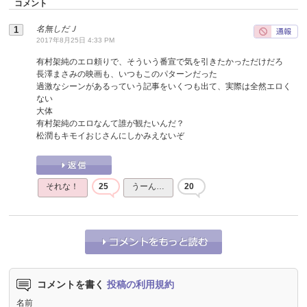
コメント
名無しだＪ
2017年8月25日 4:33 PM
有村架純のエロ頼りで、そういう番宣で気を引きたかっただけだろ
長澤まさみの映画も、いつもこのパターンだった
過激なシーンがあるっていう記事をいくつも出て、実際は全然エロく
ない
大体
有村架純のエロなんて誰が観たいんだ？
松潤もキモイおじさんにしかみえないぞ
それな！
25
うーん…
20
コメントを書く
投稿の利用規約
名前