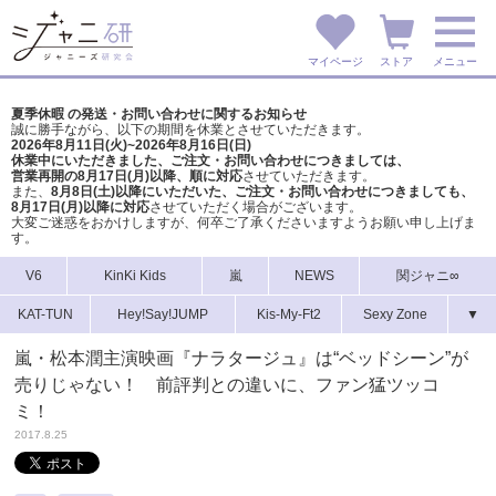
マイページ
ストア
メニュー
夏季休暇 の発送・お問い合わせに関するお知らせ
誠に勝手ながら、以下の期間を休業とさせていただきます。
2026年8月11日(火)~2026年8月16日(日)
休業中にいただきました、ご注文・お問い合わせにつきましては、
営業再開の8月17日(月)以降、順に対応
させていただきます。
また、
8月8日(土)以降にいただいた、ご注文・
お問い合わせにつきましても、
8月17日(月)以降に対応
させていただく場合がございます。
大変ご迷惑をおかけしますが、
何卒ご了承くださいますようお願い申し上げま
す。
V6
KinKi Kids
嵐
NEWS
関ジャニ∞
KAT-TUN
Hey!Say!JUMP
Kis-My-Ft2
Sexy Zone
▼
嵐・松本潤主演映画『ナラタージュ』は“ベッドシーン”が
売りじゃない！ 前評判との違いに、ファン猛ツッコ
ミ！
2017.8.25