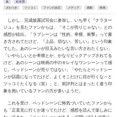
嵐
松本潤
ざわつき
ツッコミ
ファンの反応
メディア
感動
映画
しかし、完成披露試写会に参加し、いち早く『ナラター
ジュ』を見たファンからは、「そこが売りじゃない」との
感想が続出。「ラブシーンは『性的、卑猥、衝撃』って書
き方されてたけど、『上品、切ない、苦しい』という印象
でした。あのシーンが目玉みたいな言い方されたくない」
「いやらしいとか卑猥とか、かなりピックアップされてる
けど、あのシーンは映画の中のキレイなワンシーンって感
じ。ベッドシーンが売りではない」「やたらとベッドシー
ンが話題になってたけど、よくそこだけに目が行くな～と
ツッコミたくなる（笑）」と、前評判とはまったく違う印
象を抱いているファンの方が多いようだ。
これを受け、ベッドシーンに怖気づいていたファンから
も「正直見に行くか迷ってたけど、感想を読んで楽しみに