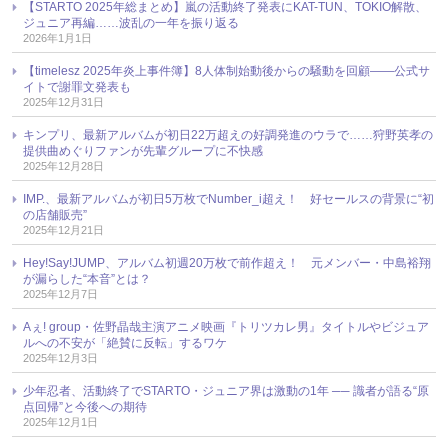
【STARTO 2025年総まとめ】嵐の活動終了発表にKAT-TUN、TOKIO解散、
ジュニア再編……波乱の一年を振り返る
2026年1月1日
【timelesz 2025年炎上事件簿】8人体制始動後からの騒動を回顧――公式サ
イトで謝罪文発表も
2025年12月31日
キンプリ、最新アルバムが初日22万超えの好調発進のウラで……狩野英孝の
提供曲めぐりファンが先輩グループに不快感
2025年12月28日
IMP.、最新アルバムが初日5万枚でNumber_i超え！ 好セールスの背景に“初
の店舗販売”
2025年12月21日
Hey!Say!JUMP、アルバム初週20万枚で前作超え！ 元メンバー・中島裕翔
が漏らした“本音”とは？
2025年12月7日
Aぇ! group・佐野晶哉主演アニメ映画『トリツカレ男』タイトルやビジュア
ルへの不安が「絶賛に反転」するワケ
2025年12月3日
少年忍者、活動終了でSTARTO・ジュニア界は激動の1年 ── 識者が語る“原
点回帰”と今後への期待
2025年12月1日