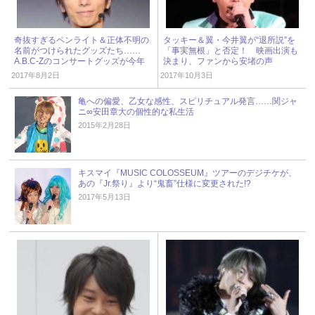
奇抜すぎるペンライト＆正体不明の
タッキー＆翼・今井翼が“退所説”を
名前がつけられたグッズたち……
「事実無根」と否定！ 映画出演も
A.B.C-Zのコンサートグッズが今年
決まり、ファンから安堵の声
も話題！
2017年8月2日
2017年10月3日
亀への偏愛、乙女な感性、スピリチュアル発言……関ジャ
ニ∞安田章大の個性的な私生活
2015年2月28日
キスマイ『MUSIC COLOSSEUM』ツアーのデジチケが、
あの『Jr.祭り』より“鬼畜”仕様に変更された!?
2017年5月13日