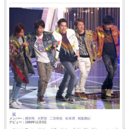
嵐
メンバー：
櫻井翔
大野智
二宮和也
松本潤
相葉雅紀
デビュー：1999年11月3日