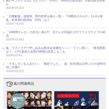
嵐のサプライズはどうなった!? 今年の『NHK紅白歌合戦』司会は順当決着
か
2025年9月15日
「日曜劇場」視聴率、歴代世帯＆個人一覧｜『19番目のカルテ』11.4％発
進、松本潤の医師役「評判」は？
2025年7月24日
『24時間テレビ』の目玉に嵐が!? 日テレが目論むのサプライズライブの成
否
2025年6月28日
嵐、ラストツアー申し込みは既存会員優先へ――「ファン思い」「救済措置
は？」とFC新規入会受付再開の悲喜こもごも
2025年6月4日
「マネしている人みたい」「難産でした」、嵐・松本潤は10年ぶりの道明寺
司に不満!?
2018年6月10日
嵐の関連商品