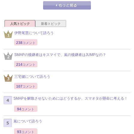
人気トピック
新着トピック
伊野尾慧について語ろう
238
コメント
SMAPの後継者はキスマイで、嵐の後継者はJUMPなの？
214
コメント
三宅健について語ろう
107
コメント
SMAPを解散させないためにはどうするか、スマオタが懸命に考える！
94
コメント
嵐について語ろう
93
コメント