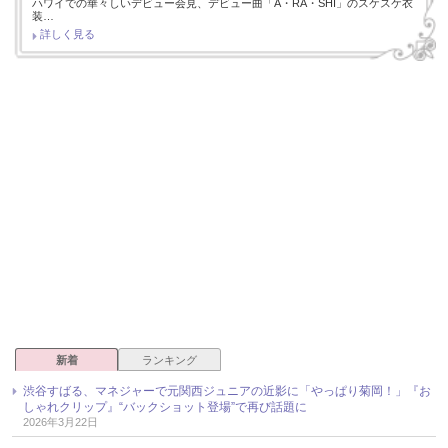
ハワイでの華々しいデビュー会見、デビュー曲「A・RA・SHI」のスケスケ衣
装…
詳しく見る
新着
ランキング
渋谷すばる、マネジャーで元関西ジュニアの近影に「やっぱり菊岡！」『お
しゃれクリップ』“バックショット登場”で再び話題に
2026年3月22日