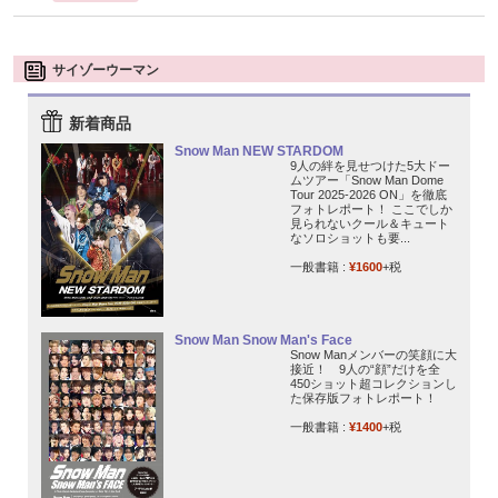
サイゾーウーマン
新着商品
Snow Man NEW STARDOM
9人の絆を見せつけた5大ドー
ムツアー「Snow Man Dome
Tour 2025-2026 ON」を徹底
フォトレポート！ ここでしか
見られないクール＆キュート
なソロショットも要...
一般書籍 :
¥1600
+税
Snow Man Snow Man's Face
Snow Manメンバーの笑顔に大
接近！ 9人の“顔”だけを全
450ショット超コレクションし
た保存版フォトレポート！
一般書籍 :
¥1400
+税