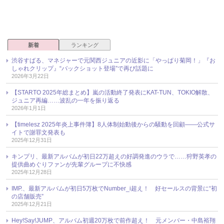
新着
ランキング
渋谷すばる、マネジャーで元関西ジュニアの近影に「やっぱり菊岡！」『お
しゃれクリップ』“バックショット登場”で再び話題に
2026年3月22日
【STARTO 2025年総まとめ】嵐の活動終了発表にKAT-TUN、TOKIO解散、
ジュニア再編……波乱の一年を振り返る
2026年1月1日
【timelesz 2025年炎上事件簿】8人体制始動後からの騒動を回顧――公式サ
イトで謝罪文発表も
2025年12月31日
キンプリ、最新アルバムが初日22万超えの好調発進のウラで……狩野英孝の
提供曲めぐりファンが先輩グループに不快感
2025年12月28日
IMP.、最新アルバムが初日5万枚でNumber_i超え！ 好セールスの背景に“初
の店舗販売”
2025年12月21日
Hey!Say!JUMP、アルバム初週20万枚で前作超え！ 元メンバー・中島裕翔