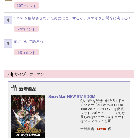
107
コメント
SMAPを解散させないためにはどうするか、スマオタが懸命に考える！
94
コメント
嵐について語ろう
93
コメント
サイゾーウーマン
新着商品
Snow Man NEW STARDOM
9人の絆を見せつけた5大ドー
ムツアー「Snow Man Dome
Tour 2025-2026 ON」を徹底
フォトレポート！ ここでしか
見られないクール＆キュート
なソロショットも要...
一般書籍 :
¥1600
+税