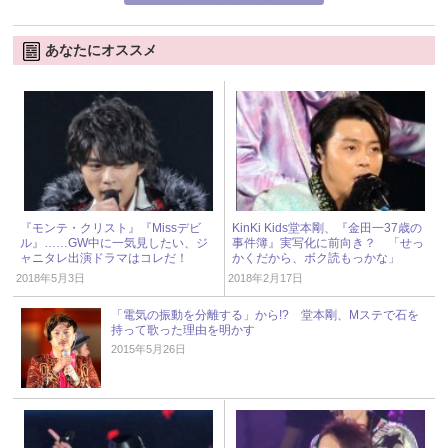
あなたにオススメ
『モンテ・クリスト』『Missデビ
KinKi Kids堂本剛、『金田一37歳の
ル』……GW中に一気見したい、ジ
事件簿』実写化に前向き？ 「せっ
ャニタレ出演ドラマはコレだ！
かくだから、ボク読もっかな」
2018年5月3日
2018年2月17日
「電気の振動を分離する」から!? 堂本剛、Mステで石を
持って歌った理由を明かす
2015年5月26日