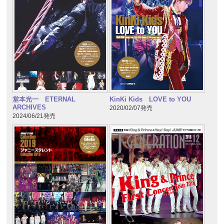
堂本光一 ETERNAL
KinKi Kids LOVE to YOU
ARCHIVES
2020/02/07発売
2024/06/21発売