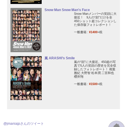
Snow Man Snow Man's Face
Snow Manメンバーの笑顔に大
接近！ 9人の“顔”だけを全
450ショット超コレクションし
た保存版フォトレポート！
一般書籍 :
¥1400
+税
嵐 ARASHI’s Smile
嵐の“顔”に大接近。450超の写
真で5人の笑顔の歴史を完全収
録したフォトレポート！ 相葉
雅紀 大野智 松本潤 二宮和也
櫻井翔
一般書籍 :
¥1500
+税
@jmaniajpさんのツイート