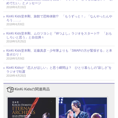
めでたい」とメッセージ
2018年6月15日
KinKi Kids堂本剛、旅館で恐怖体験!? 「もうずっと！」「なんやったんや
ろう……」
2018年6月8日
KinKi Kids堂本剛、ムロツヨシと『Wつよし』ラジオをスタート!? 「おも
しろいと思う」と自信満々
2018年5月25日
KinKi Kids堂本剛、近藤真彦・少年隊よりも「SMAPの方が緊張する」と本
音ポロリ！
2018年5月9日
KinKi Kidsが「恋人がほしい」と思う瞬間は？ ひとり暮らしの“寂しさ”を
ラジオで吐露
2018年4月25日
KinKi Kidsの関連商品