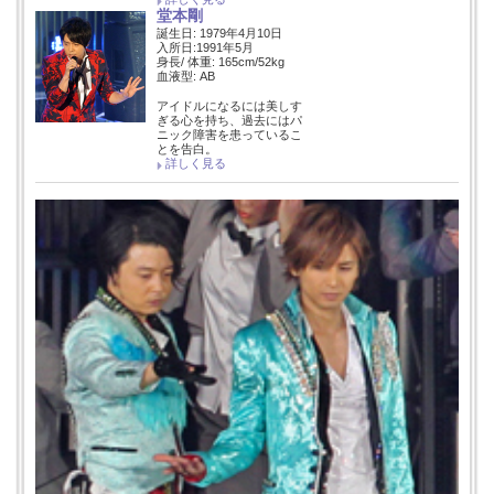
堂本剛
誕生日: 1979年4月10日
入所日:1991年5月
身長/ 体重: 165cm/52kg
血液型: AB
アイドルになるには美しす
ぎる心を持ち、過去にはパ
ニック障害を患っているこ
とを告白。
詳しく見る