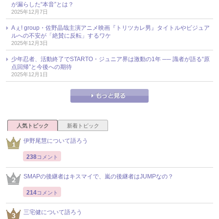
が漏らした“本音”とは？
2025年12月7日
Aぇ! group・佐野晶哉主演アニメ映画『トリツカレ男』タイトルやビジュア
ルへの不安が「絶賛に反転」するワケ
2025年12月3日
少年忍者、活動終了でSTARTO・ジュニア界は激動の1年 ── 識者が語る“原
点回帰”と今後への期待
2025年12月1日
人気トピック
新着トピック
伊野尾慧について語ろう
238
コメント
SMAPの後継者はキスマイで、嵐の後継者はJUMPなの？
214
コメント
三宅健について語ろう