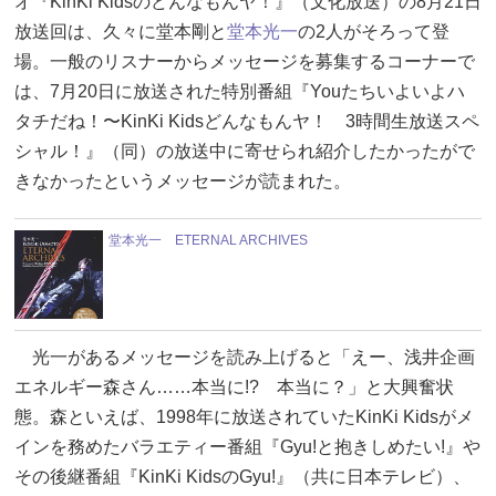
オ『KinKi Kidsのどんなもんヤ！』（文化放送）の8月21日
放送回は、久々に堂本剛と
堂本光一
の2人がそろって登
場。一般のリスナーからメッセージを募集するコーナーで
は、7月20日に放送された特別番組『Youたちいよいよハ
タチだね！〜KinKi Kidsどんなもんヤ！ 3時間生放送スペ
シャル！』（同）の放送中に寄せられ紹介したかったがで
きなかったというメッセージが読まれた。
堂本光一 ETERNAL ARCHIVES
光一があるメッセージを読み上げると「えー、浅井企画
エネルギー森さん……本当に!? 本当に？」と大興奮状
態。森といえば、1998年に放送されていたKinKi Kidsがメ
インを務めたバラエティー番組『Gyu!と抱きしめたい!』や
その後継番組『KinKi KidsのGyu!』（共に日本テレビ）、