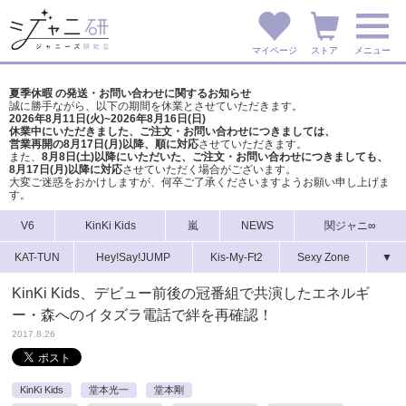
マイページ
ストア
メニュー
夏季休暇 の発送・お問い合わせに関するお知らせ
誠に勝手ながら、以下の期間を休業とさせていただきます。
2026年8月11日(火)~2026年8月16日(日)
休業中にいただきました、ご注文・お問い合わせにつきましては、
営業再開の8月17日(月)以降、順に対応
させていただきます。
また、
8月8日(土)以降にいただいた、ご注文・
お問い合わせにつきましても、
8月17日(月)以降に対応
させていただく場合がございます。
大変ご迷惑をおかけしますが、
何卒ご了承くださいますようお願い申し上げま
す。
V6
KinKi Kids
嵐
NEWS
関ジャニ∞
KAT-TUN
Hey!Say!JUMP
Kis-My-Ft2
Sexy Zone
▼
KinKi Kids、デビュー前後の冠番組で共演したエネルギ
ー・森へのイタズラ電話で絆を再確認！
2017.8.26
KinKi Kids
堂本光一
堂本剛