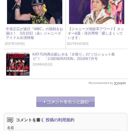
中居正広が連日『WBC』の熱戦をお
【ジャニーズ地獄耳アワード】タッ
届け！ 3月10日（金）ジャニーズ
キー&翼・滝沢秀明「愛しまくって
アイドル出演情報
います」
2017年3月9日
2017年6月30日
KAT-TUN再出航レポ＆『Jr.祭り』の“ソロショット祭
り”！ 「J-GENERATION」2018年7月号
2018年6月2日
Recommended by
コメントを書く
投稿の利用規約
名前