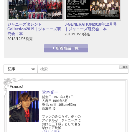
ジャニーズタレント
J-GENERATION2018年12月号
Collection2019｜ジャニーズ研
｜ジャニーズ研究会｜本
究会｜本
2018/10/23発売
2018/12/05発売
Focus!
堂本光一
誕生日: 1979年1月1日
入所日:1991年5月
身長/ 体重: 168cm/52kg
血液型: B
ファンのみならず、多くの
アイドルが「ジャニーズに
おける王子様」として名を
挙げる正統派。
詳しく見る