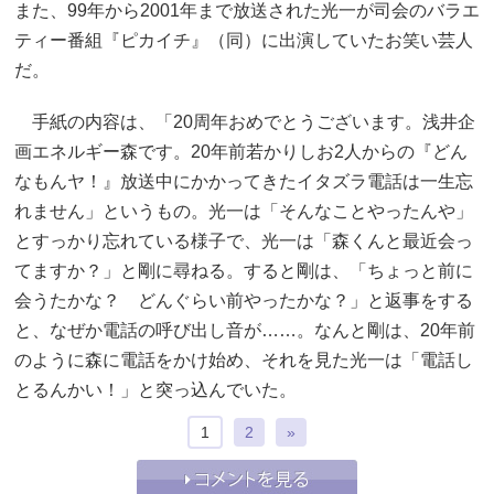
また、99年から2001年まで放送された光一が司会のバラエ
ティー番組『ピカイチ』（同）に出演していたお笑い芸人
だ。
手紙の内容は、「20周年おめでとうございます。浅井企
画エネルギー森です。20年前若かりしお2人からの『どん
なもんヤ！』放送中にかかってきたイタズラ電話は一生忘
れません」というもの。光一は「そんなことやったんや」
とすっかり忘れている様子で、光一は「森くんと最近会っ
てますか？」と剛に尋ねる。すると剛は、「ちょっと前に
会うたかな？ どんぐらい前やったかな？」と返事をする
と、なぜか電話の呼び出し音が……。なんと剛は、20年前
のように森に電話をかけ始め、それを見た光一は「電話し
とるんかい！」と突っ込んでいた。
1
2
»