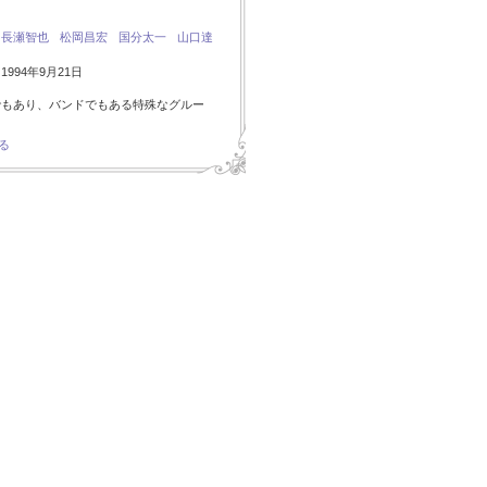
：
長瀬智也
松岡昌宏
国分太一
山口達
994年9月21日
でもあり、バンドでもある特殊なグルー
る