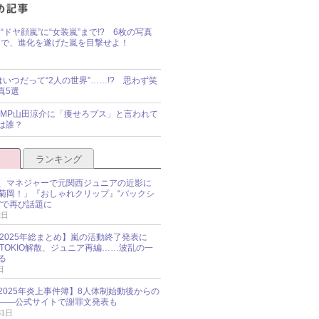
“ドヤ顔嵐”に“女装嵐”まで!? 6枚の写真
で、進化を遂げた嵐を目撃せよ！
idsはいつだって“2人の世界”……!? 思わず笑
真5選
y!JUMP山田涼介に「痩せろブス」と言われて
は誰？
ランキング
、マネジャーで元関西ジュニアの近影に
菊岡！」『おしゃれクリップ』“バックシ
”で再び話題に
2日
O 2025年総まとめ】嵐の活動終了発表に
N、TOKIO解散、ジュニア再編……波乱の一
る
日
esz 2025年炎上事件簿】8人体制始動後からの
――公式サイトで謝罪文発表も
31日