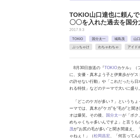
TOKIO山口達也に頼ん
〇〇を入れた過去を国分
2017.9.3
TOKIO
国分太一
城島茂
山
ぶっちゃけ
わちゃわちゃ
アイド
8月30日放送の『
TOKIO
カケル』（
に、女優・真木よう子と伊東歩がゲス
の許せない行動」や「これだったら日本
れる特技」などのテーマで大いに盛り
「どこのケガが多い？」というちょ
ーマでは、真木が“ケガ”を“毛が”と聞
オは爆笑。その後、
国分太一
が「ボク
めちゃくちゃ多いんですよ」と言うも
茂
が“お尻の毛が多い”と聞き間違え、
ゃねぇ！」（
松岡昌宏
、「何言ってん