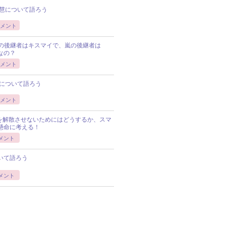
慧について語ろう
メント
Pの後継者はキスマイで、嵐の後継者は
Pなの？
メント
について語ろう
メント
Pを解散させないためにはどうするか、スマ
懸命に考える！
メント
いて語ろう
メント