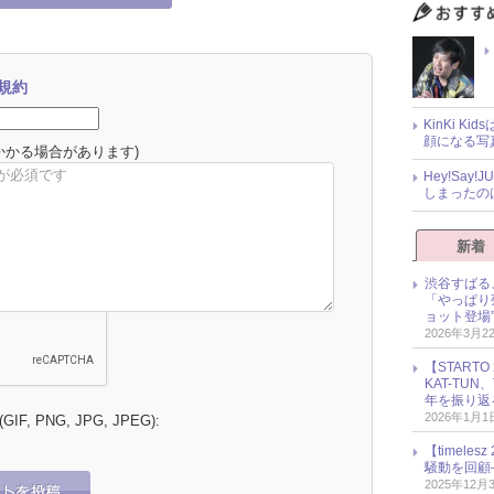
規約
KinKi K
顔になる写
かかる場合があります)
Hey!Sa
しまったの
新着
渋谷すばる
「やっぱり
ョット登場
2026年3月2
【START
KAT-TU
年を振り返
2026年1月1
 (GIF, PNG, JPG, JPEG):
【timel
騒動を回顧
2025年12月