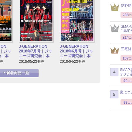
伊野尾
238
コ
SMA
JUM
214
コ
ION
J-GENERATION
J-GENERATION
三宅健
号｜ジャ
2018年7月号｜ジャ
2018年6月号｜ジャ
会｜本
ニーズ研究会｜本
ニーズ研究会｜本
107
コ
発売
2018/05/23発売
2018/04/23発売
SMA
オタが
94
コ
嵐につ
93
コ