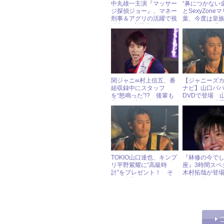
中丸雄一主演『マッサー
“鼻につかない
ジ探偵ジョー』、マネー
とSexyZone
刑事＆アグリの活躍で視
葉、今度は皇
聴率がV字回復!?
あることが明
関ジャニ∞村上信五、番
【ジャニーズ
組収録中にスタッフ
ナビ】山口パ
を“怒鳴った”!? 後輩も
DVDで登場 
驚きの一部始終
演 ドラマ『
様』
TOKIO山口達也、キンプ
『林修の今でし
リ平野紫耀に“高級時
座』3時間スペ
計”をプレゼント！ そ
木村拓哉が登場
のお値段は……？
16日（火）ジ
イドル出演情