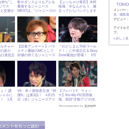
金持ち”こ
歌やダンスよりもアレを
【ぶっちゃけ発言】木村
TOKIO
マリウス
重視するジャニーズ
拓哉「今なんかもう、腹
メンバー
族と交遊が
WESTは、“ジャニーズの
立ってたらパンクします
也
城島茂
らかに！
ゴールデンボンバー枠”!?
よ」
デビュー：1
アイドル
プ。
詳しく見
カルチャー
【読者アンケート】バラ
『のどじまんTHEワール
パの姿が
エティ番組のMCとして
ド！』に中居正広＆Sexy
山口達也主
好感の持てるジャニーズ
Zone菊池が登場！ 3月
受験の神
タレントは？
10日（土）ジャニーズア
イドル出演情報
ょ！ 講
V6・井ノ原快彦主演『特
【プレバト!! ウォッ
シャルに
捜9』は第3話！ 4月25
チ】Kis-My-Ft2宮田俊
！ 1月
日（水）ジャニーズアイ
哉、前回“才能アリ”の生
ャニーズア
ドル出演情報
け花に挑戦するも、「お
Recommended by
報
もしろみがない」とバッ
サリ！