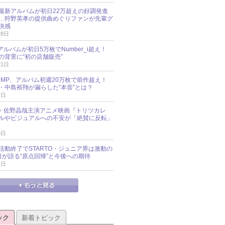
最新アルバムが初日22万超えの好調発進
…狩野英孝の提供曲めぐりファンが先輩グ
快感
28日
新アルバムが初日5万枚でNumber_i超え！
の背景に“初の店舗販売”
21日
y!JUMP、アルバム初週20万枚で前作超え！
・中島裕翔が漏らした“本音”とは？
7日
oup・佐野晶哉主演アニメ映画『トリツカレ
ルやビジュアルへの不安が「絶賛に反転」
3日
活動終了でSTARTO・ジュニア界は激動の
識者が語る“原点回帰”と今後への期待
1日
ック
新着トピック