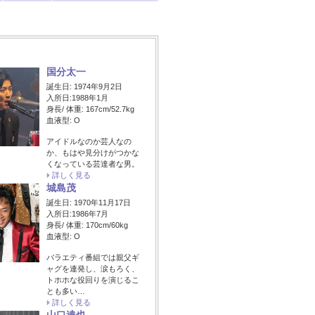
国分太一
誕生日: 1974年9月2日
入所日:1988年1月
身長/ 体重: 167cm/52.7kg
血液型: O
アイドルなのか芸人なの
か、もはや見分けがつかな
くなっている芸達者な男。
詳しく見る
城島茂
誕生日: 1970年11月17日
入所日:1986年7月
身長/ 体重: 170cm/60kg
血液型: O
バラエティ番組では親父ギ
ャグを連発し、涙もろく、
トホホな役回りを演じるこ
とも多い…
詳しく見る