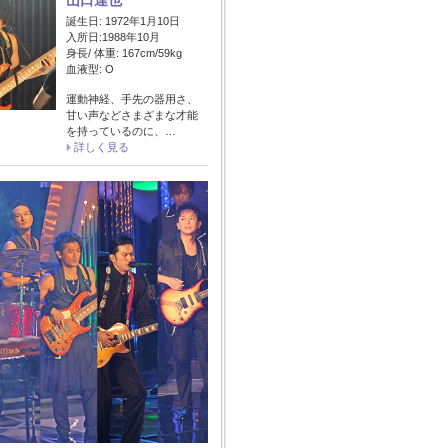
山口達也
誕生日: 1972年1月10日
入所日:1988年10月
身長/ 体重: 167cm/59kg
血液型: O
運動神経、手先の器用さ、
甘い声などさまざまな才能
を持っているのに、…
詳しく見る