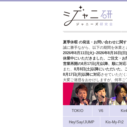
夏季休暇 の発送・お問い合わせに関
誠に勝手ながら、以下の期間を休業と
2026年8月11日(火)~2026年8月16日(日)
休業中にいただきました、ご注文・お
営業再開の8月17日(月)以降、順に対応
また、
8月8日(土)以降にいただいた、
8月17日(月)以降に対応
させていただく
大変ご迷惑をおかけしますが、
何卒ご
TOKIO
V6
Kin
Hey!Say!JUMP
Kis-My-Ft2