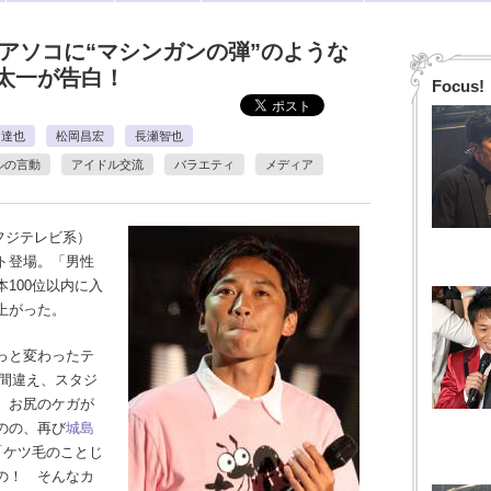
でアソコに“マシンガンの弾”のような
太一が告白！
Focus!
口達也
松岡昌宏
長瀬智也
ルの言動
アイドル交流
バラエティ
メディア
フジテレビ系）
ト登場。「男性
100位以内に入
上がった。
っと変わったテ
き間違え、スタジ
、お尻のケガが
のの、再び
城島
「ケツ毛のことじ
の！ そんなカ