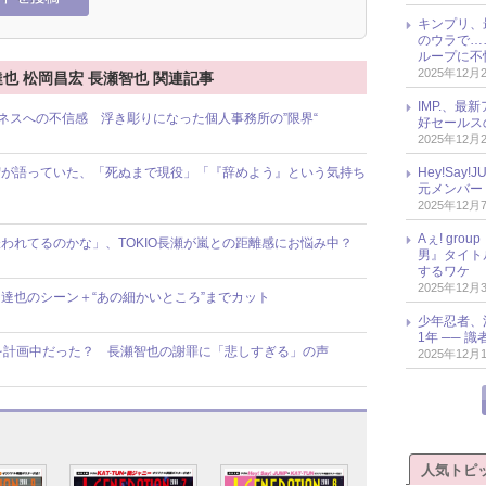
キンプリ、
のウラで…
ループに不
2025年12月
口達也 松岡昌宏 長瀬智也 関連記事
IMP.、最
ビジネスへの不信感 浮き彫りになった個人事務所の”限界“
好セールス
2025年12月
Hey!Sa
昌宏が語っていた、「死ぬまで現役」「『辞めよう』という気持ち
元メンバー
2025年12月
Aぇ! gr
われてるのかな」、TOKIO長瀬が嵐との距離感にお悩み中？
男』タイト
するワケ
2025年12月
口達也のシーン＋“あの細かいところ”までカット
少年忍者、
1年 ── 
トを計画中だった？ 長瀬智也の謝罪に「悲しすぎる」の声
2025年12月
人気トピ