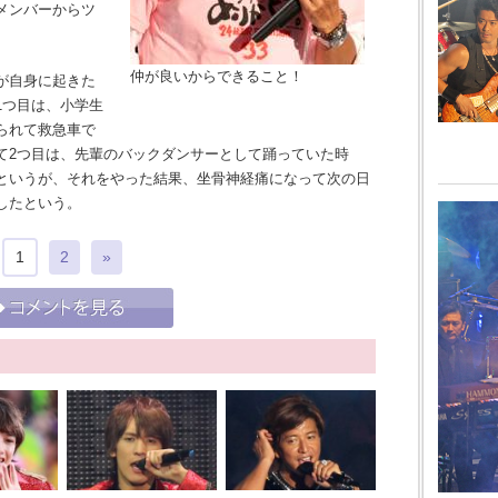
メンバーからツ
仲が良いからできること！
が自身に起きた
1つ目は、小学生
られて救急車で
て2つ目は、先輩のバックダンサーとして踊っていた時
というが、それをやった結果、坐骨神経痛になって次の日
したという。
1
2
»